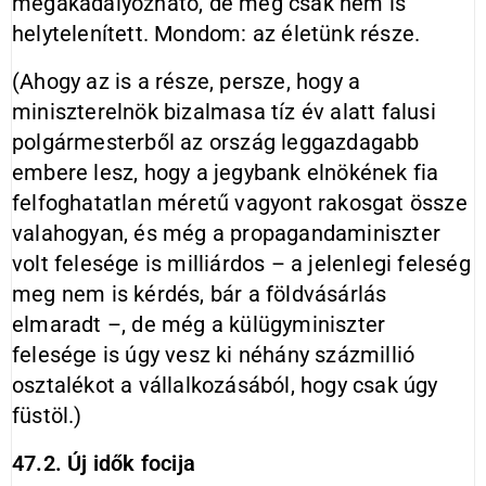
megakadályozható, de még csak nem is
helytelenített. Mondom: az életünk része.
(Ahogy az is a része, persze, hogy a
miniszterelnök bizalmasa tíz év alatt falusi
polgármesterből az ország leggazdagabb
embere lesz, hogy a jegybank elnökének fia
felfoghatatlan méretű vagyont rakosgat össze
valahogyan, és még a propagandaminiszter
volt felesége is milliárdos – a jelenlegi feleség
meg nem is kérdés, bár a földvásárlás
elmaradt –, de még a külügyminiszter
felesége is úgy vesz ki néhány százmillió
osztalékot a vállalkozásából, hogy csak úgy
füstöl.)
47.2. Új idők focija