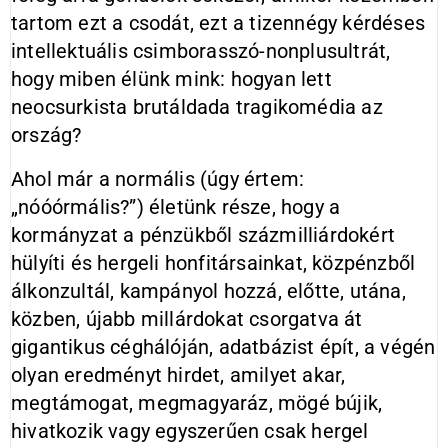
tartom ezt a csodát, ezt a tizennégy kérdéses
intellektuális csimborasszó-nonplusultrát,
hogy miben élünk mink: hogyan lett
neocsurkista brutáldada tragikomédia az
ország?
Ahol már a normális (úgy értem:
„nóóórmális?”) életünk része, hogy a
kormányzat a pénzükből százmilliárdokért
hülyíti és hergeli honfitársainkat, közpénzből
álkonzultál, kampányol hozzá, előtte, utána,
közben, újabb millárdokat csorgatva át
gigantikus céghálóján, adatbázist épít, a végén
olyan eredményt hirdet, amilyet akar,
megtámogat, megmagyaráz, mögé bújik,
hivatkozik vagy egyszerűen csak hergel