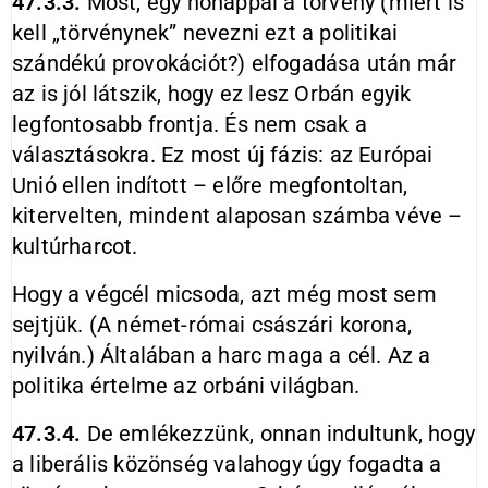
47.3.3.
Most, egy hónappal a törvény (miért is
kell „törvénynek” nevezni ezt a politikai
szándékú provokációt?) elfogadása után már
az is jól látszik, hogy ez lesz Orbán egyik
legfontosabb frontja. És nem csak a
választásokra. Ez most új fázis: az Európai
Unió ellen indított – előre megfontoltan,
kitervelten, mindent alaposan számba véve –
kultúrharcot.
Hogy a végcél micsoda, azt még most sem
sejtjük. (A német-római császári korona,
nyilván.) Általában a harc maga a cél. Az a
politika értelme az orbáni világban.
47.3.4.
De emlékezzünk, onnan indultunk, hogy
a liberális közönség valahogy úgy fogadta a