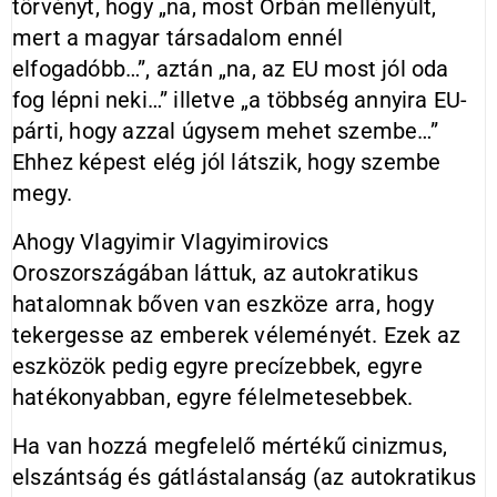
törvényt, hogy „na, most Orbán mellényúlt,
mert a magyar társadalom ennél
elfogadóbb…”, aztán „na, az EU most jól oda
fog lépni neki…” illetve „a többség annyira EU-
párti, hogy azzal úgysem mehet szembe…”
Ehhez képest elég jól látszik, hogy szembe
megy.
Ahogy Vlagyimir Vlagyimirovics
Oroszországában láttuk, az autokratikus
hatalomnak bőven van eszköze arra, hogy
tekergesse az emberek véleményét. Ezek az
eszközök pedig egyre precízebbek, egyre
hatékonyabban, egyre félelmetesebbek.
Ha van hozzá megfelelő mértékű cinizmus,
elszántság és gátlástalanság (az autokratikus