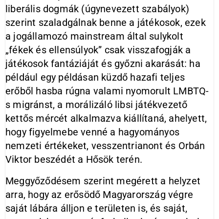
liberális dogmák (úgynevezett szabályok)
szerint szaladgálnak benne a játékosok, ezek
a jogállamozó mainstream által sulykolt
„fékek és ellensúlyok” csak visszafogják a
játékosok fantáziáját és győzni akarását: ha
például egy példásan küzdő hazafi teljes
erőből hasba rúgna valami nyomorult LMBTQ-
s migránst, a morálizáló libsi játékvezető
kettős mércét alkalmazva kiállítaná, ahelyett,
hogy figyelmebe venné a hagyományos
nemzeti értékeket, vesszentrianont és Orbán
Viktor beszédét a Hősök terén.
Meggyőződésem szerint megérett a helyzet
arra, hogy az erősödő Magyarország végre
saját lábára álljon e területen is, és saját,