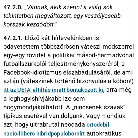
47.2.0.
„Vannak, akik szerint a világ sok
tekintetben megváltozott, egy veszélyesebb
korszak kezdődött.”
47.2.1.
Előző két hírlevelünkben is
odavetettem többszörösen váteszi módszerrel
egy-egy rövidet a politikai másod-harmadvonal
futballszurkolói teljesítménykényszeréről, a
Facebook-idiotizmus elszabadulásáról, de ami
aztán (váteszinek történő bizonyulás a köbön!)
, arra még
itt az UEFA-eltiltás miatt bontakozott ki
a leghogyishívjákabb izé sem
hogymondjákolhatott. A „nincsenek szavak”
tipikus esetével van dolgunk. Vagy mondjuk
azt, hogy ultrabrutál neodada
ortodebil
autokratikus
nacioillibero hibridpopulobornírt