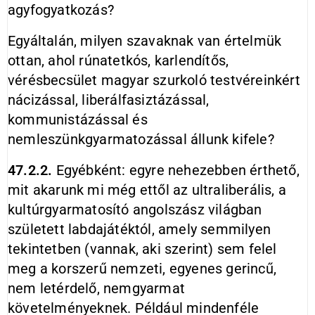
agyfogyatkozás?
Egyáltalán, milyen szavaknak van értelmük
ottan, ahol rúnatetkós, karlendítős,
vérésbecsület magyar szurkoló testvéreinkért
nácizással, liberálfasiztázással,
kommunistázással és
nemleszünkgyarmatozással állunk kifele?
47.2.2.
Egyébként: egyre nehezebben érthető,
mit akarunk mi még ettől az ultraliberális, a
kultúrgyarmatosító angolszász világban
született labdajátéktól, amely semmilyen
tekintetben (vannak, aki szerint) sem felel
meg a korszerű nemzeti, egyenes gerincű,
nem letérdelő, nemgyarmat
követelményeknek. Például mindenféle