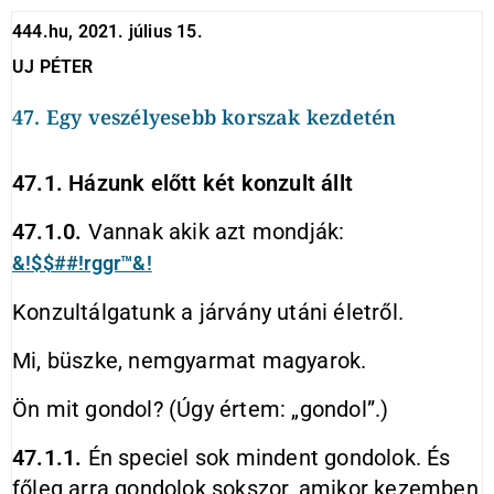
444.hu, 2021. július 15.
UJ PÉTER
47. Egy veszélyesebb korszak kezdetén
47.1. Házunk előtt két konzult állt
47.1.0.
Vannak akik azt mondják:
&!$$##!rggr™&!
Konzultálgatunk a járvány utáni életről.
Mi, büszke, nemgyarmat magyarok.
Ön mit gondol? (Úgy értem: „gondol”.)
47.1.1.
Én speciel sok mindent gondolok. És
főleg arra gondolok sokszor, amikor kezemben