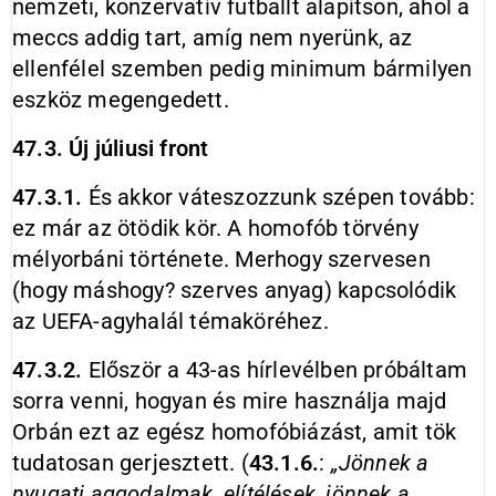
nemzeti, konzervatív futballt alapítson, ahol a
meccs addig tart, amíg nem nyerünk, az
ellenfélel szemben pedig minimum bármilyen
eszköz megengedett.
47.3. Új júliusi front
47.3.1.
És akkor váteszozzunk szépen tovább:
ez már az ötödik kör. A homofób törvény
mélyorbáni története. Merhogy szervesen
(hogy máshogy? szerves anyag) kapcsolódik
az UEFA-agyhalál témaköréhez.
47.3.2.
Először a 43-as hírlevélben próbáltam
sorra venni, hogyan és mire használja majd
Orbán ezt az egész homofóbiázást, amit tök
tudatosan gerjesztett. (
43.1.6.
:
„Jönnek a
nyugati aggodalmak, elítélések, jönnek a