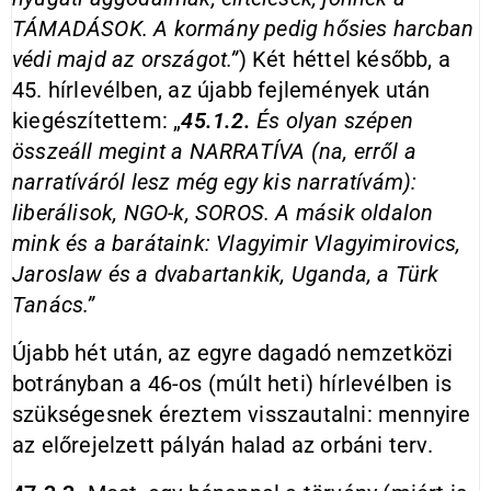
TÁMADÁSOK. A kormány pedig hősies harcban
védi majd az országot.”
) Két héttel később, a
45. hírlevélben, az újabb fejlemények után
kiegészítettem: „
45.1.2.
És olyan szépen
összeáll megint a NARRATÍVA (na, erről a
narratíváról lesz még egy kis narratívám):
liberálisok, NGO-k, SOROS. A másik oldalon
mink és a barátaink: Vlagyimir Vlagyimirovics,
Jaroslaw és a dvabartankik, Uganda, a Türk
Tanács.”
Újabb hét után, az egyre dagadó nemzetközi
botrányban a 46-os (múlt heti) hírlevélben is
szükségesnek éreztem visszautalni: mennyire
az előrejelzett pályán halad az orbáni terv.