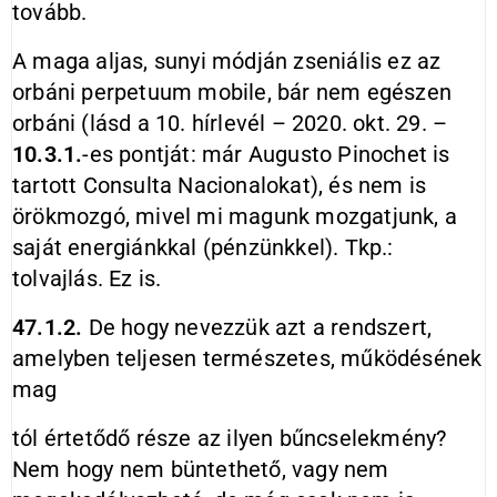
tovább.
A maga aljas, sunyi módján zseniális ez az
orbáni perpetuum mobile, bár nem egészen
orbáni (lásd a 10. hírlevél – 2020. okt. 29. –
10.3.1.
-es pontját: már Augusto Pinochet is
tartott Consulta Nacionalokat), és nem is
örökmozgó, mivel mi magunk mozgatjunk, a
saját energiánkkal (pénzünkkel). Tkp.:
tolvajlás. Ez is.
47.1.2.
De hogy nevezzük azt a rendszert,
amelyben teljesen természetes, működésének
mag
tól értetődő része az ilyen bűncselekmény?
Nem hogy nem büntethető, vagy nem