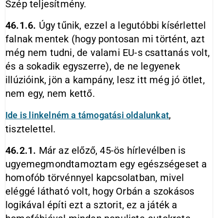
Szép teljesítmény.
46.1.6.
Úgy tűnik, ezzel a legutóbbi kísérlettel
falnak mentek (hogy pontosan mi történt, azt
még nem tudni, de valami EU-s csattanás volt,
és a sokadik egyszerre), de ne legyenek
illúzióink, jön a kampány, lesz itt még jó ötlet,
nem egy, nem kettő.
,
Ide is linkelném a támogatási oldalunkat
tisztelettel.
46.2.1.
Már az előző, 45-ös hírlevélben is
ugyemegmondtamoztam egy egészségeset a
homofób törvénnyel kapcsolatban, mivel
eléggé látható volt, hogy Orbán a szokásos
logikával építi ezt a sztorit, ez a játék a