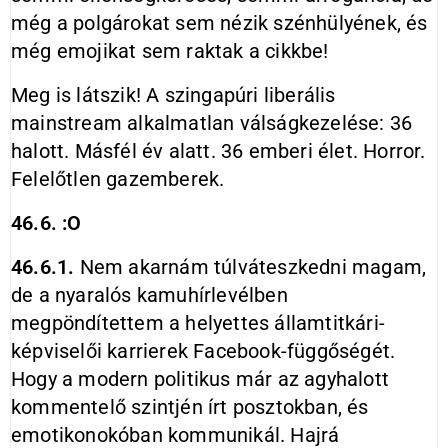
még a polgárokat sem nézik szénhülyének, és
még emojikat sem raktak a cikkbe!
Meg is látszik! A szingapúri liberális
mainstream alkalmatlan válságkezelése: 36
halott. Másfél év alatt. 36 emberi élet. Horror.
Felelőtlen gazemberek.
46.6. :O
46.6.1.
Nem akarnám túlváteszkedni magam,
de a nyaralós kamuhírlevélben
megpöndítettem a helyettes államtitkári-
képviselői karrierek Facebook-függőségét.
Hogy a modern politikus már az agyhalott
kommentelő szintjén írt posztokban, és
emotikonokóban kommunikál. Hajrá