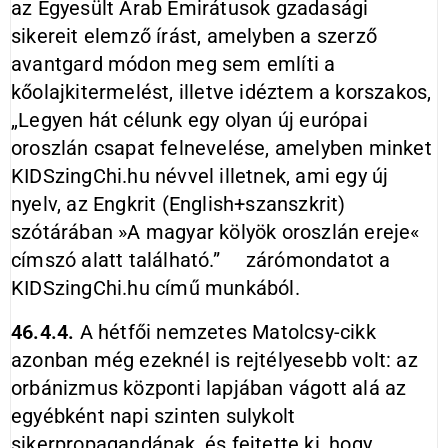
az Egyesült Arab Emirátusok gzadasági
sikereit elemző írást, amelyben a szerző
avantgard módon meg sem említi a
kőolajkitermelést, illetve idéztem a korszakos,
„Legyen hát célunk egy olyan új európai
oroszlán csapat felnevelése, amelyben minket
KIDSzingChi.hu névvel illetnek, ami egy új
nyelv, az Engkrit (English+szanszkrit)
szótárában »A magyar kölyök oroszlán ereje«
címszó alatt található.” zárómondatot a
KIDSzingChi.hu című munkából.
46.4.4.
A hétfői nemzetes Matolcsy-cikk
azonban még ezeknél is rejtélyesebb volt: az
orbánizmus központi lapjában vágott alá az
egyébként napi szinten sulykolt
sikerpropagandának, és fejtette ki, hogy