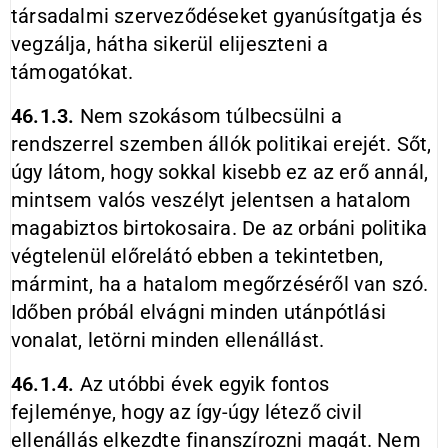
társadalmi szerveződéseket gyanúsítgatja és
vegzálja, hátha sikerül elijeszteni a
támogatókat.
46.1.3.
Nem szokásom túlbecsülni a
rendszerrel szemben állók politikai erejét. Sőt,
úgy látom, hogy sokkal kisebb ez az erő annál,
mintsem valós veszélyt jelentsen a hatalom
magabiztos birtokosaira. De az orbáni politika
végtelenül előrelátó ebben a tekintetben,
mármint, ha a hatalom megőrzéséről van szó.
Időben próbál elvágni minden utánpótlási
vonalat, letörni minden ellenállást.
46.1.4.
Az utóbbi évek egyik fontos
fejleménye, hogy az így-úgy létező civil
ellenállás elkezdte finanszírozni magát. Nem