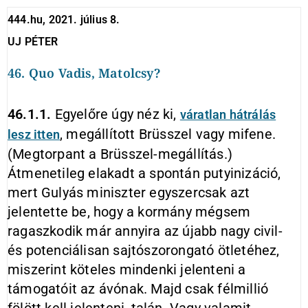
444.hu, 2021. július 8.
UJ PÉTER
46. Quo Vadis, Matolcsy?
46.1.1.
Egyelőre úgy néz ki,
váratlan hátrálás
, megállított Brüsszel vagy mifene.
lesz itten
(Megtorpant a Brüsszel-megállítás.)
Átmenetileg elakadt a spontán putyinizáció,
mert Gulyás miniszter egyszercsak azt
jelentette be, hogy a kormány mégsem
ragaszkodik már annyira az újabb nagy civil-
és potenciálisan sajtószorongató ötletéhez,
miszerint köteles mindenki jelenteni a
támogatóit az ávónak. Majd csak félmillió