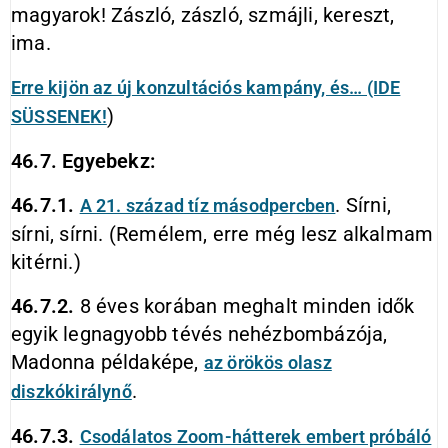
magyarok! Zászló, zászló, szmájli, kereszt,
ima.
Erre kijön az új konzultációs kampány, és… (IDE
)
SÜSSENEK!
46.7. Egyebekz:
46.7.1.
. Sírni,
A 21. század tíz másodpercben
sírni, sírni. (Remélem, erre még lesz alkalmam
kitérni.)
46.7.2.
8 éves korában meghalt minden idők
egyik legnagyobb tévés nehézbombázója,
Madonna példaképe,
az örökös olasz
.
diszkókirálynő
46.7.3.
Csodálatos Zoom-hátterek embert próbáló