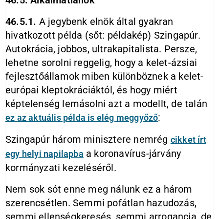
46.5. Alkalmatlanok
46.5.1.
A jegybenk elnök által gyakran
hivatkozott példa (sőt: példakép) Szingapúr.
Autokrácia, jobbos, ultrakapitalista. Persze,
lehetne sorolni reggelig, hogy a kelet-ázsiai
fejlesztőállamok miben különböznek a kelet-
európai kleptokráciáktól, és hogy miért
képtelenség lemásolni azt a modellt, de talán
:
ez az aktuális példa is elég meggyőző
Szingapúr három minisztere nemrég
cikket írt
a koronavírus-járvány
egy helyi napilapba
kormányzati kezeléséről.
Nem sok sót enne meg nálunk ez a három
szerencsétlen. Semmi pofátlan hazudozás,
semmi ellenségkeresés, semmi arrogancia, de