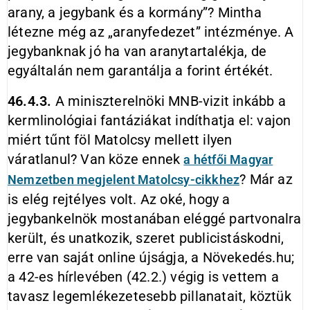
arany, a jegybank és a kormány”? Mintha
létezne még az „aranyfedezet” intézménye. A
jegybanknak jó ha van aranytartalékja, de
egyáltalán nem garantálja a forint értékét.
46.4.3.
A miniszterelnöki MNB-vizit inkább a
kermlinológiai fantáziákat indíthatja el: vajon
miért tűnt föl Matolcsy mellett ilyen
váratlanul? Van köze ennek
a hétfői Magyar
? Már az
Nemzetben megjelent Matolcsy-cikkhez
is elég rejtélyes volt. Az oké, hogy a
jegybankelnök mostanában eléggé partvonalra
került, és unatkozik, szeret publicistáskodni,
erre van saját online újságja, a Növekedés.hu;
a 42-es hírlevében (42.2.) végig is vettem a
tavasz legemlékezetesebb pillanatait, köztük