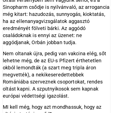
oltási versenyben sem vagyunk sehol, és a
Sinopharm csődje is nyilvánvaló, az arrogancia
még kitart: hazudozás, sunnyogás, kioktatás,
ha az ellenanyagvizsgálatok aggasztó
eredményét fölveti bárki. Az aggódó
családoknak is ennyi az üzenet: ne
aggódjanak, Orbán jobban tudja.
Nem oltanak újra, pedig van vakcina elég, sőt
lehetne még, de az EU-s Pfizert érthetetlen
okból lemondták (a szart meg tripla áron
megvették), a nekikeseredettebbek
Romániába szerveznek csoportokat, rendes
oltást kapni. A szputnyikosok sem kapnak
európai védettségi igazolást.
MI kell még, hogy azt mondhassuk, hogy az