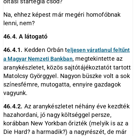
oltási startégia csőd?
Na, ehhez képest már megéri homofóbnak
lenni, nem?
46.4. A látogató
46.4.1.
Kedden Orbán t
eljesen váratlanul feltűnt
, megtekintette az
a Magyar Nemzeti Bankban
aranykészletet, közös sajtótájékoztatót tartott
Matolcsy Györggyel. Nagyon büszke volt a sok
színesfémre, mutogatta, ennyire gazdagok
vagyunk.
46.4.2.
Az aranykészletet néhány éve kezdték
hazahordani, jó nagy költséggel persze,
korábban New Yorkban őrizték (melyik is az a
Die Hard? a harmadik?) a nagyrészét, de már