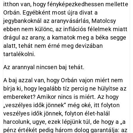
itthon van, hogy fényképezkedhessen mellette
Orbán. Egyébként most újra divat a
jegybankoknál az aranyvásárlás, Matolcsy
ebben nem különc, az inflációs félelmek miatt
drágul az arany, a kamatok meg a béka segge
alatt, tehát nem érné meg devizában
tartalékolni.
Az arannyal nincsen baj tehát.
A baj azzal van, hogy Orbán vajon miért nem
bírja ki, hogy legalább tíz percig ne hülyítse az
embereket? Amikor nincs is miért. Az hogy
„veszélyes idők jönnek” még oké, itt folyton
veszélyes idők jönnek, folyton élet-halál
harcolunk, ugye, ezek lépjünk túl, de hogy a „a
pénz értékét pedig három dolog garantálja: az