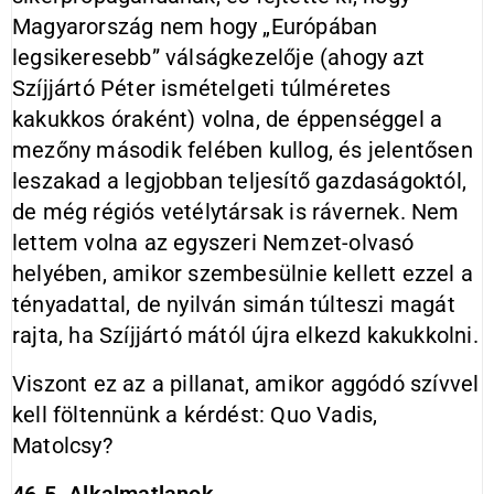
Magyarország nem hogy „Európában
legsikeresebb” válságkezelője (ahogy azt
Szíjjártó Péter ismételgeti túlméretes
kakukkos óraként) volna, de éppenséggel a
mezőny második felében kullog, és jelentősen
leszakad a legjobban teljesítő gazdaságoktól,
de még régiós vetélytársak is rávernek. Nem
lettem volna az egyszeri Nemzet-olvasó
helyében, amikor szembesülnie kellett ezzel a
tényadattal, de nyilván simán túlteszi magát
rajta, ha Szíjjártó mától újra elkezd kakukkolni.
Viszont ez az a pillanat, amikor aggódó szívvel
kell föltennünk a kérdést: Quo Vadis,
Matolcsy?