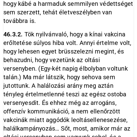
hogy kábé a harmaduk semmilyen védettséget
sem szerzett, tehát életveszélyben van
továbbra is.
46.3.2.
Tök nyilvánvaló, hogy a kínai vakcina
erőltetése súlyos hiba volt. Annyi értelme volt,
hogy lehesen egyet brüsszelezni megint, és
behazudni, hogy vezetünk az oltási
versenyben. (Egy-két napig élbolyban voltunk
talán.) Ma már látszik, hogy sehova sem
jutottunk. A halálozási arány meg aztán
tényleg értelmetlenné teszi az egész ostoba
versenyesdit. És ehhez még az arrogáns,
offenzív kommunikáció, a nem ellenőrzött
vakcinák miatt aggódók leoltásellenesezése,
halálkampányozás… Sőt, most, amikor már az