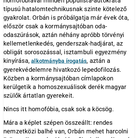
homofóbiával minden populista-autokrata
típusú hatalomtechnikusnak szinte kötelező
gyakrolat. Orbán is próbálgatja már évek óta,
először csak a kormánysajtóban oda-
odaszúrások, aztán néhány apróbb törvényi
kellemetlenkedés, genderszak-hadjárat, az
obligát sorosozással, isztambuli egyezmény
kinyírása,
, aztán a
alkotmányba írogatás
gyerekvédelemre hivatkozó lepedofilozás.
Közben a kormánysajtóban címlapokon
kerülgetik a homoszexuálisok derék magyar
szülők ártatlan gyerekeit.
Nincs itt homofóbia, csak sok a köcsög.
Mára a képlet szépen összeállt: rendes
nemzetközi balhé van, Orbán mehet harcolni