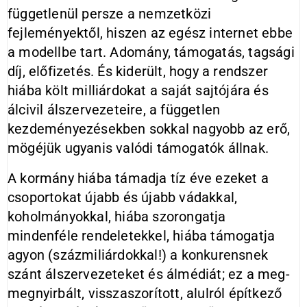
függetlenül persze a nemzetközi
fejleményektől, hiszen az egész internet ebbe
a modellbe tart. Adomány, támogatás, tagsági
díj, előfizetés. És kiderült, hogy a rendszer
hiába költ milliárdokat a saját sajtójára és
álcivil álszervezeteire, a független
kezdeményezésekben sokkal nagyobb az erő,
mögéjük ugyanis valódi támogatók állnak.
A kormány hiába támadja tíz éve ezeket a
csoportokat újabb és újabb vádakkal,
koholmányokkal, hiába szorongatja
mindenféle rendeletekkel, hiába támogatja
agyon (százmiliárdokkal!) a konkurensnek
szánt álszervezeteket és álmédiát; ez a meg-
megnyirbált, visszaszorított, alulról építkező