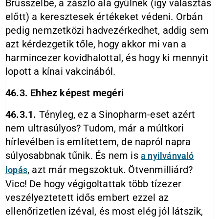
Brüsszelbe, a zászló alá gyűlnek (így választás
előtt) a keresztesek értékeket védeni. Orbán
pedig nemzetközi hadvezérkedhet, addig sem
azt kérdezgetik tőle, hogy akkor mi van a
harmincezer kovidhalottal, és hogy ki mennyit
lopott a kínai vakcinából.
46.3. Ehhez képest megéri
46.3.1.
Tényleg, ez a Sinopharm-eset azért
nem ultrasúlyos? Tudom, már a múltkori
hírlevélben is említettem, de napról napra
súlyosabbnak tűnik. És nem is
a nyilvánvaló
, azt már megszoktuk. Ötvenmilliárd?
lopás
Vicc! De hogy végigoltattak több tízezer
veszélyeztetett idős embert ezzel az
ellenőrizetlen izéval, és most elég jól látszik,