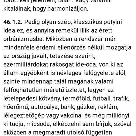
fölött kell jelenteni, talán. Vagy valamit
kitalálnak, hogy harmonizáljon.
46.1.2.
Pedig olyan szép, klasszikus putyini
idea ez, és annyira remekül illik az érett
orbánizmusba. Miközben a rendszer már
mindenféle érdemi ellenőrzés nélkül mozgatja
az ország javait, tetszése szerint,
ezermilliárdokat rakosgat ide-oda, von ki az
állam egyébként is névleges felügyelete alól,
szinte mindennap talál magának valami
felfoghatatlan méretű üzletet, legyen az
letelepedési kötvény, termőföld, futball, trafik,
hőerőmű, autópálya, bank, gázker, reklám,
lélegeztetőgép vagy vakcina, és még milliónyi
ki tudja, micsoda, elképzelni sem bírjuk, szóval
eközben a megmaradt utolsó független