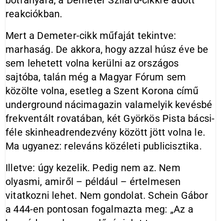
botrányára, a Demeter Szilárd-cikkre adott
reakciókban.
Mert a Demeter-cikk műfaját tekintve:
marhaság. De akkora, hogy azzal húsz éve be
sem lehetett volna kerülni az országos
sajtóba, talán még a Magyar Fórum sem
közölte volna, esetleg a Szent Korona című
underground nácimagazin valamelyik kevésbé
frekventált rovatában, két Györkös Pista bácsi-
féle skinheadrendezvény között jött volna le.
Ma ugyanez: releváns közéleti publicisztika.
Illetve: úgy kezelik. Pedig nem az. Nem
olyasmi, amiről – például – értelmesen
vitatkozni lehet. Nem gondolat. Schein Gábor
a 444-en pontosan fogalmazta meg: „Az a