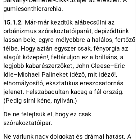
Járvány<Demeter-cikk<Szájer az ereszen. A
gumicsonthierarchia.
15.1.2.
Már-már kezdtük alábecsülni az
orbánizmus szórakoztatóiparát, depiződtünk
lassan bele, egyre mélyebbre a halálos, fertőző
télbe. Hogy aztán egyszer csak, fényorgia az
alagút közepén!, feltáruljon ez a brilliáns, a
legjobb kabarészerzőket, John Cleese–Eric
Idle–Michael Palineket idéző, mit idéző!,
elhomályosító, eksztatikus ereszcsatornás
jelenet. Felszabadultan kacag a fél ország.
(Pedig sírni kéne, nyilván.)
De ne felejtsük el, hogy ez csak
szórakoztatóipar.
Ne várjunk nagy dolgokat és drámai hatást. A