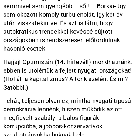
semmivel sem gyengébb – sőt! – Borkai-ügy
sem okozott komoly turbulenciát, így két év
után visszatekintve. És azt is látni, hogy
autokratikus trendekkel kevésbé sújtott
országokban is rendszeresen előfordulnak
hasonló esetek.
Hajjaj! Optimistán (
14.
hírlevél!) mondhatnánk:
ebben is utolértük a fejlett nyugati országokat!
(Hol áll a kapitalizmus? A tönk szélén. És mi?
Satöbbi.)
Tehát, teljesen olyan ez, mintha nyugati típusú
demokrácia lennénk, hiszen működik az ott
megfigyelt szabály: a balos figurák
korrupcióba, a jobbos-konzervatívok
szexbotrányokba buknak bele.