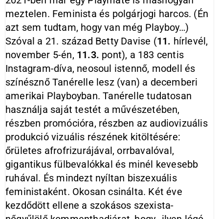
2021-ben már egy Playmate is máshogyan
meztelen. Feminista és polgárjogi harcos. (Én
azt sem tudtam, hogy van még Playboy…)
Szóval a 21. század Betty Davise (
11.
hírlevél,
november 5-én,
11.3.
pont), a 183 centis
Instagram-díva, neosoul istennő, modell és
színésznő Tanérelle lesz (van) a decemberi
amerikai Playboyban. Tanérelle tudatosan
használja saját testét a művészetében,
részben promócióra, részben az audiovizuális
produkció vizuális részének kitöltésére:
őrületes afrofrizurájával, orrbavalóval,
gigantikus fülbevalókkal és minél kevesebb
ruhával. És mindezt nyíltan biszexuális
feministaként. Okosan csinálta. Két éve
kezdődött ellene a szokásos szexista-