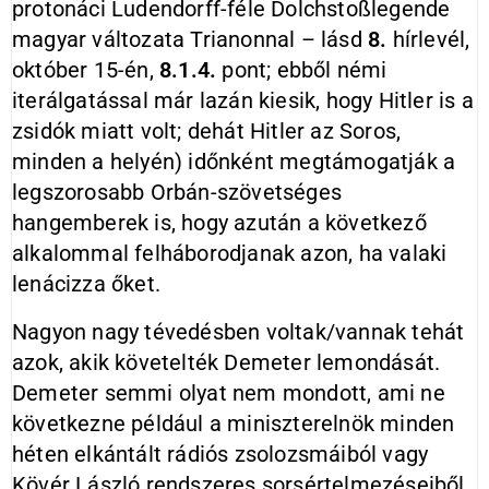
protonáci Ludendorff-féle Dolchstoßlegende
magyar változata Trianonnal – lásd
8.
hírlevél,
október 15-én,
8.1.4.
pont; ebből némi
iterálgatással már lazán kiesik, hogy Hitler is a
zsidók miatt volt; dehát Hitler az Soros,
minden a helyén) időnként megtámogatják a
legszorosabb Orbán-szövetséges
hangemberek is, hogy azután a következő
alkalommal felháborodjanak azon, ha valaki
lenácizza őket.
Nagyon nagy tévedésben voltak/vannak tehát
azok, akik követelték Demeter lemondását.
Demeter semmi olyat nem mondott, ami ne
következne például a miniszterelnök minden
héten elkántált rádiós zsolozsmáiból vagy
Kövér László rendszeres sorsértelmezéseiből.