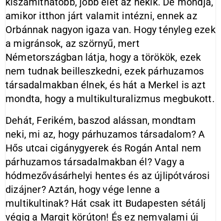
kiszámíthatóbb, jobb élet az nekik. De mondja,
amikor itthon járt valamit intézni, ennek az
Orbánnak nagyon igaza van. Hogy tényleg ezek
a migránsok, az szörnyű, mert
Németországban látja, hogy a törökök, ezek
nem tudnak beilleszkedni, ezek párhuzamos
társadalmakban élnek, és hát a Merkel is azt
mondta, hogy a multikulturalizmus megbukott.
Dehát, Ferikém, baszod alássan, mondtam
neki, mi az, hogy párhuzamos társadalom? A
Hős utcai cigánygyerek és Rogán Antal nem
párhuzamos társadalmakban él? Vagy a
hódmezővásárhelyi hentes és az újlipótvárosi
dizájner? Aztán, hogy vége lenne a
multikultinak? Hát csak itt Budapesten sétálj
végig a Margit körúton! És ez nemvalami új