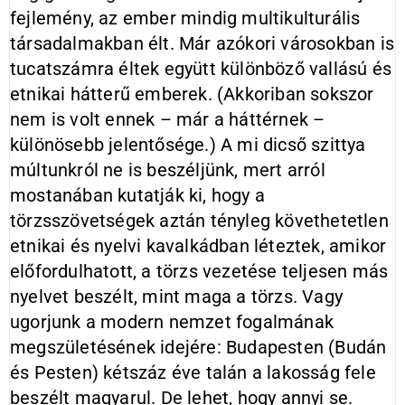
fejlemény, az ember mindig multikulturális
társadalmakban élt. Már azókori városokban is
tucatszámra éltek együtt különböző vallású és
etnikai hátterű emberek. (Akkoriban sokszor
nem is volt ennek – már a háttérnek –
különösebb jelentősége.) A mi dicső szittya
múltunkról ne is beszéljünk, mert arról
mostanában kutatják ki, hogy a
törzsszövetségek aztán tényleg követhetetlen
etnikai és nyelvi kavalkádban léteztek, amikor
előfordulhatott, a törzs vezetése teljesen más
nyelvet beszélt, mint maga a törzs. Vagy
ugorjunk a modern nemzet fogalmának
megszületésének idejére: Budapesten (Budán
és Pesten) kétszáz éve talán a lakosság fele
beszélt magyarul. De lehet, hogy annyi se.