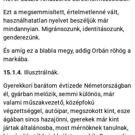
Ezt a megsemmisített, értelmetlenné vált,
használhatatlan nyelvet beszéljük már
mindannyian. Migránsozunk, identitásozunk,
genderezünk.
És amíg ez a blabla megy, addig Orbán röhög a
markába.
15.1.4.
Illusztrálnák.
Gyerekkori barátom évtizede Németországban
él, gyárban melózik, semmi különös, már
valami műszakvezető, középfokú
végzettséggel, autóipar, megszokott kint, esze
ágában sincs hazajönni, gyerekek már kint
jártak általánosba, most mérnöknek tanulnak,