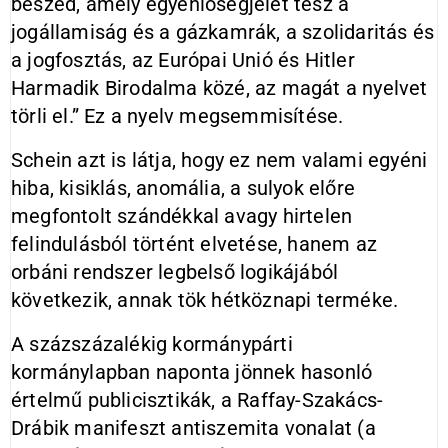
beszéd, amely egyenlőségjelet tesz a
jogállamiság és a gázkamrák, a szolidaritás és
a jogfosztás, az Európai Unió és Hitler
Harmadik Birodalma közé, az magát a nyelvet
törli el.” Ez a nyelv megsemmisítése.
Schein azt is látja, hogy ez nem valami egyéni
hiba, kisiklás, anomália, a sulyok előre
megfontolt szándékkal avagy hirtelen
felindulásból történt elvetése, hanem az
orbáni rendszer legbelső logikájából
következik, annak tök hétköznapi terméke.
A százszázalékig kormánypárti
kormánylapban naponta jönnek hasonló
értelmű publicisztikák, a Raffay-Szakács-
Drábik manifeszt antiszemita vonalat (a