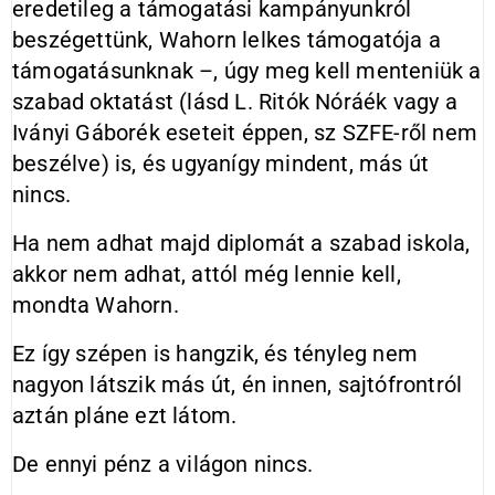
eredetileg a támogatási kampányunkról
beszégettünk, Wahorn lelkes támogatója a
támogatásunknak –, úgy meg kell menteniük a
szabad oktatást (lásd L. Ritók Nóráék vagy a
Iványi Gáborék eseteit éppen, sz SZFE-ről nem
beszélve) is, és ugyanígy mindent, más út
nincs.
Ha nem adhat majd diplomát a szabad iskola,
akkor nem adhat, attól még lennie kell,
mondta Wahorn.
Ez így szépen is hangzik, és tényleg nem
nagyon látszik más út, én innen, sajtófrontról
aztán pláne ezt látom.
De ennyi pénz a világon nincs.