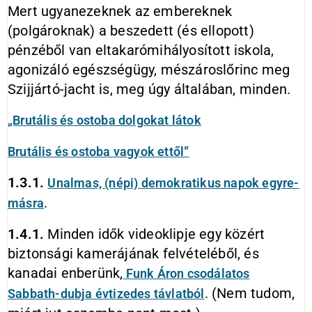
Mert ugyanezeknek az embereknek
(polgároknak) a beszedett (és ellopott)
pénzéből van eltakarómihályosított iskola,
agonizáló egészségügy, mészároslőrinc meg
Szijjártó-jacht is, meg úgy általában, minden.
„Brutális és ostoba dolgokat látok
Brutális és ostoba vagyok ettől”
1.3.1.
Unalmas, (népi) demokratikus napok egyre-
.
másra
1.4.1.
Minden idők videoklipje egy közért
biztonsági kamerájának felvételéből, és
kanadai enberünk,
Funk Áron csodálatos
. (Nem tudom,
Sabbath-dubja évtizedes távlatból