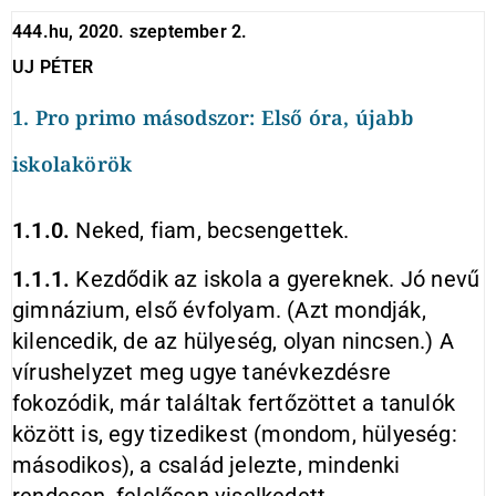
444.hu, 2020. szeptember 2.
UJ PÉTER
1. Pro primo másodszor: Első óra, újabb
iskolakörök
1.1.0.
Neked, fiam, becsengettek.
1.1.1.
Kezdődik az iskola a gyereknek. Jó nevű
gimnázium, első évfolyam. (Azt mondják,
kilencedik, de az hülyeség, olyan nincsen.) A
vírushelyzet meg ugye tanévkezdésre
fokozódik, már találtak fertőzöttet a tanulók
között is, egy tizedikest (mondom, hülyeség:
másodikos), a család jelezte, mindenki