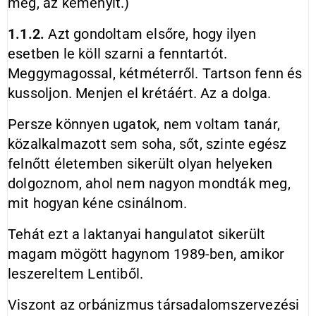
meg, az keményít.)
1.1.2.
Azt gondoltam elsőre, hogy ilyen
esetben le köll szarni a fenntartót.
Meggymagossal, kétméterről. Tartson fenn és
kussoljon. Menjen el krétáért. Az a dolga.
Persze könnyen ugatok, nem voltam tanár,
közalkalmazott sem soha, sőt, szinte egész
felnőtt életemben sikerült olyan helyeken
dolgoznom, ahol nem nagyon mondták meg,
mit hogyan kéne csinálnom.
Tehát ezt a laktanyai hangulatot sikerült
magam mögött hagynom 1989-ben, amikor
leszereltem Lentiből.
Viszont az orbánizmus társadalomszervezési