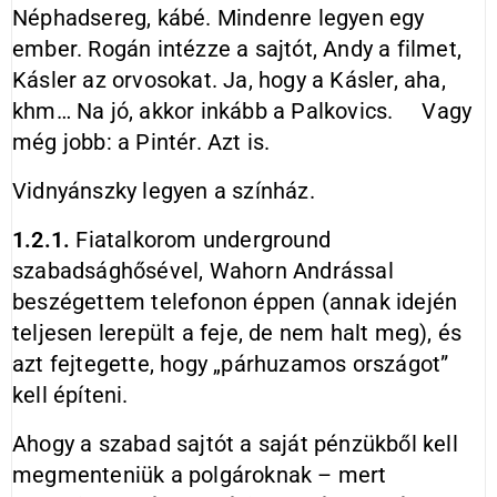
Néphadsereg, kábé. Mindenre legyen egy
ember. Rogán intézze a sajtót, Andy a filmet,
Kásler az orvosokat. Ja, hogy a Kásler, aha,
khm… Na jó, akkor inkább a Palkovics. Vagy
még jobb: a Pintér. Azt is.
Vidnyánszky legyen a színház.
1.2.1.
Fiatalkorom underground
szabadsághősével, Wahorn Andrással
beszégettem telefonon éppen (annak idején
teljesen lerepült a feje, de nem halt meg), és
azt fejtegette, hogy „párhuzamos országot”
kell építeni.
Ahogy a szabad sajtót a saját pénzükből kell
megmenteniük a polgároknak – mert