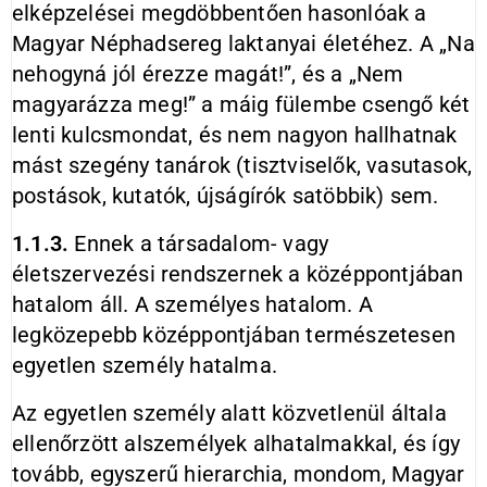
elképzelései megdöbbentően hasonlóak a
Magyar Néphadsereg laktanyai életéhez. A „Na
nehogyná jól érezze magát!”, és a „Nem
magyarázza meg!” a máig fülembe csengő két
lenti kulcsmondat, és nem nagyon hallhatnak
mást szegény tanárok (tisztviselők, vasutasok,
postások, kutatók, újságírók satöbbik) sem.
1.1.3.
Ennek a társadalom- vagy
életszervezési rendszernek a középpontjában
hatalom áll. A személyes hatalom. A
legközepebb középpontjában természetesen
egyetlen személy hatalma.
Az egyetlen személy alatt közvetlenül általa
ellenőrzött alszemélyek alhatalmakkal, és így
tovább, egyszerű hierarchia, mondom, Magyar