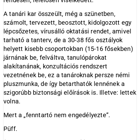
rendesen, felelősen viselkedett.
A tanári kar összeült, még a szünetben,
számolt, tervezett, beosztott, kidolgozott egy
lépcsőzetes, vírusálló oktatási rendet, amivel
tarható a tanterv, de a 30-38 fős osztályok
helyett kisebb csoportokban (15-16 fősekben)
járnának be, felváltva, tanulópárokat
alakítanának, konzultációs rendszert
vezetnének be, ez a tanároknak persze némi
pluszmunka, de így betarthatók lennének a
szigorúbb biztonsági előírások is. Illetve: lettek
volna.
Mert a „fenntartó nem engedélyezte”.
Püff.