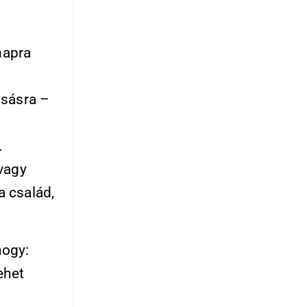
napra
asásra –
.
vagy
a család,
hogy:
ehet