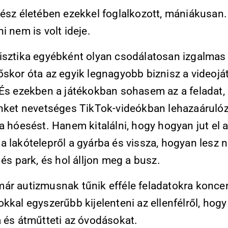
gész életében ezekkel foglalkozott, mániákusan.
i nem is volt ideje.
isztika egyébként olyan csodálatosan izgalmas 
őskor óta az egyik legnagyobb biznisz a videojá
 És ezekben a játékokban sohasem az a feladat,
ünket nevetséges TikTok-videókban lehazaáruló
a hóesést. Hanem kitalálni, hogy hogyan jut el 
 lakótelepről a gyárba és vissza, hogyan lesz n
 és park, és hol álljon meg a busz.
ár autizmusnak tűnik efféle feladatokra koncen
kkal egyszerűbb kijelenteni az ellenfélről, ho
a és átműtteti az óvodásokat.