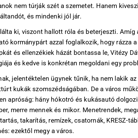
lanok nem túrják szét a szemetet. Hanem kivesz
áltandót, és mindenki jól jár.
álta ki, viszont hallott róla és beterjeszti. Amíg 
tó kormánypárt azzal foglalkozik, hogy rázza a
pkát és ellenzékiek házát bontassa le, Vitézy D
giája és kedve is konkrétan megoldani egy prob
ak, jelentéktelen ügynek tűnik, ha nem lakik a
éttúrt kukák szomszédságában. De a város műk
yen apróság: hány hókotró és kukásautó dolgozi
ber, merre mennek és mikor. Menetrendek, megá
artás, takarítás, remízek, csatornák, KRESZ-táb
és: ezektől megy a város.