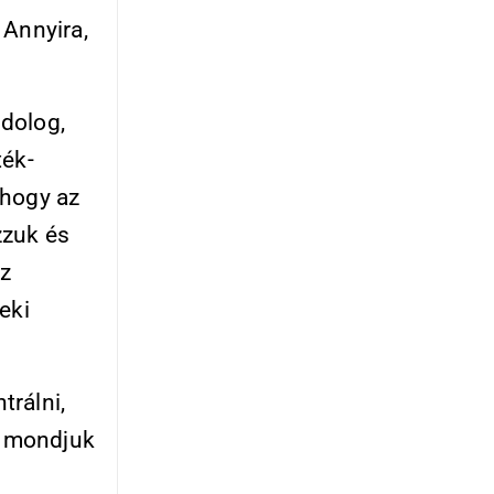
 Annyira,
dolog,
ték-
 hogy az
zzuk és
az
eki
trálni,
gy mondjuk