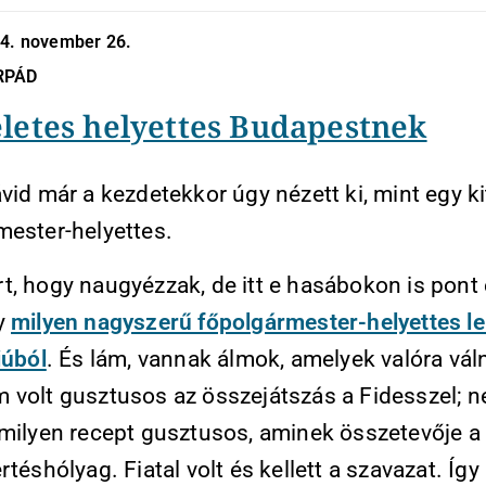
24. november 26.
RPÁD
életes helyettes Budapestnek
vid már a kezdetekkor úgy nézett ki, mint egy k
mester-helyettes.
, hogy naugyézzak, de itt e hasábokon is pont e
y
milyen nagyszerű főpolgármester-helyettes l
iúból
. És lám, vannak álmok, amelyek valóra vál
 volt gusztusos az összejátszás a Fidesszel; 
rmilyen recept gusztusos, aminek összetevője a
rtéshólyag. Fiatal volt és kellett a szavazat. Így