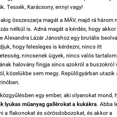
ik. Tessék, Karácsony, ennyi vagy!
akig összeszarja magát a MÁV, majd rá három 
zás nélkül is. Adná magát a kérdés, hogy akkor
-e Alexandra Lázár Jánoshoz egy brutális beolv
djuk, hogy felesleges is kérdezni, nincs itt
etesség, nincsenek ügyek, nincs valós tartalom
ának halovány fingja sincs azokról a buszokról 
ól, közelükbe sem megy. Repülőgyárban utazik 
zinóban.
 közgyűlésben egy ember, aki olyanokat mond, 
nk lyukas műanyag gallérokat a kukákra
. Abba l
ni a flakonokat és sörösdobozokat, és akkor a