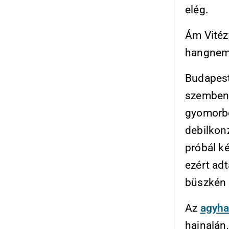
elég.
Ám Vitéz
hangneme
Budapestn
szembená
gyomorbó
debilkon
próbál ké
ezért adt
büszkén v
Az
agyha
hajnalán