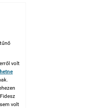
itűnő
rről volt
ehetne
nak.
nehezen
 Fidesz
 sem volt