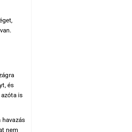
éget,
van.
zágra
yt, és
 azóta is
 a havazás
rat nem