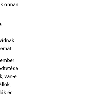
ik onnan
a
ávidnak
lémát.
z ember
ödtetése
k, van-e
llók,
lák és