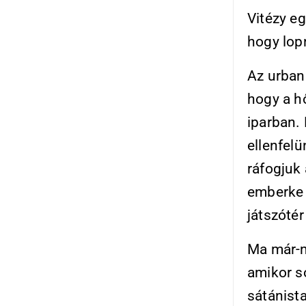
Vitézy e
hogy lopn
Az urban
hogy a h
iparban.
ellenfel
ráfogjuk 
emberke a
játszótér
Ma már-m
amikor so
sátánist