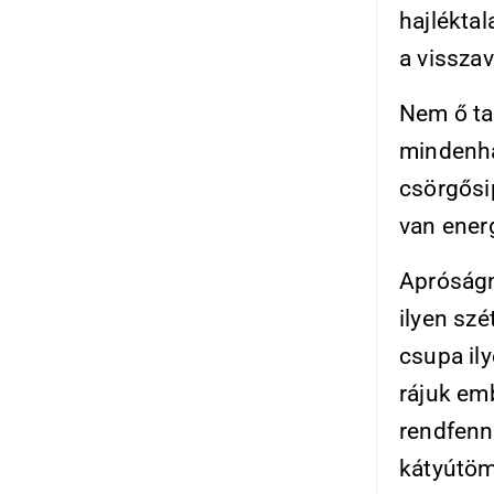
hajlékta
a visszav
Nem ő tal
mindenha
csörgősi
van ener
Apróságn
ilyen sz
csupa il
rájuk em
rendfennt
kátyútöm