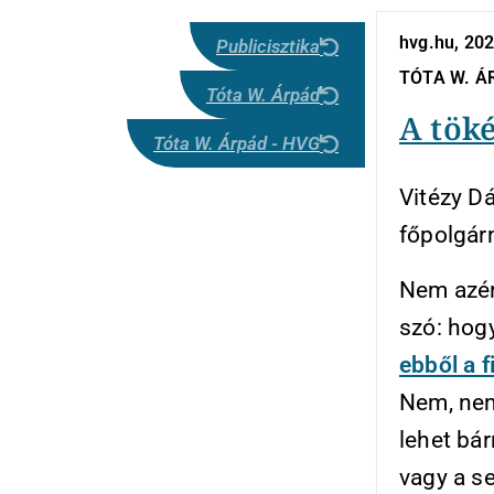
hvg.hu, 20
Publicisztika
TÓTA W. Á
Tóta W. Árpád
A tök
Tóta W. Árpád - HVG
Vitézy Dá
főpolgár
Nem azért
szó: hog
ebből a f
Nem, nem
lehet bá
vagy a se