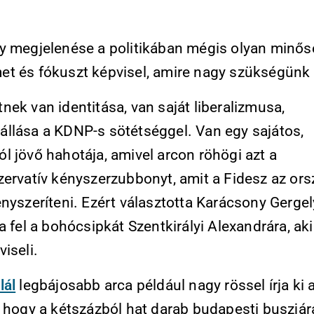
y megjelenése a politikában mégis olyan minős
t és fókuszt képvisel, amire nagy szükségünk 
ek van identitása, van saját liberalizmusa,
llása a KDNP-s sötétséggel. Van egy sajátos,
l jövő hahotája, amivel arcon röhögi azt a
zervatív kényszerzubbonyt, amit a Fidesz az ors
nyszeríteni. Ezért választotta Karácsony Gergel
a fel a bohócsipkát Szentkirályi Alexandrára, aki
iseli.
lál
legbájosabb arca például nagy rössel írja ki
, hogy a kétszázból hat darab budapesti buszjá