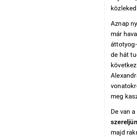
közleked
Aznap ny
már hava
áttotyog
de hát tu
következ
Alexandr
vonatokr
meg kas
De van a
szereljü
majd rak