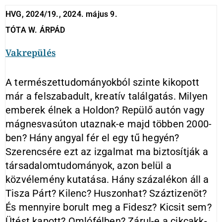
HVG, 2024/19., 2024. május 9.
TÓTA W. ÁRPÁD
Vakrepülés
A természettudományokból szinte kikopott
már a felszabadult, kreatív találgatás. Milyen
emberek élnek a Holdon? Repülő autón vagy
mágnesvasúton utaznak-e majd többen 2000-
ben? Hány angyal fér el egy tű hegyén?
Szerencsére ezt az izgalmat ma biztosítják a
társadalomtudományok, azon belül a
közvélemény kutatása. Hány százalékon áll a
Tisza Párt? Kilenc? Huszonhat? Száztizenöt?
És mennyire borult meg a Fidesz? Kicsit sem?
Ütést kapott? Omlófélben? Zárul-e a cikcakk­