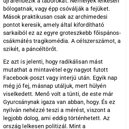
újrarendezik a táborokat. Némelyek lelkesen
bólogatnak, vagy épp csóválják a fejüket.
Mások praktikusan csak az archimedesi
pontot keresik, amely által kifordítható
sarkaiból ez az egyre groteszkebb főispános-
csákmátés tragikomédia. A célszerszámot, a
szikét, a páncéltörőt.
Ez azt is jelenti, hogy radikálisan mást
mutathat a mintavétel egy nagyot futott
Facebook-poszt vagy interjú után. Egyik nap
még jó fej, másnap utáljuk, mert hülyén
viselkedett. Menő volt a tünti, de este már
Gyurcsánynak igaza van abban, hogy. És ez
nyilván nehézzé teszi a mérést, viszont a
legjobb dolog, ami eddig történhetett. Az
ország lelkesen politizál. Mint a