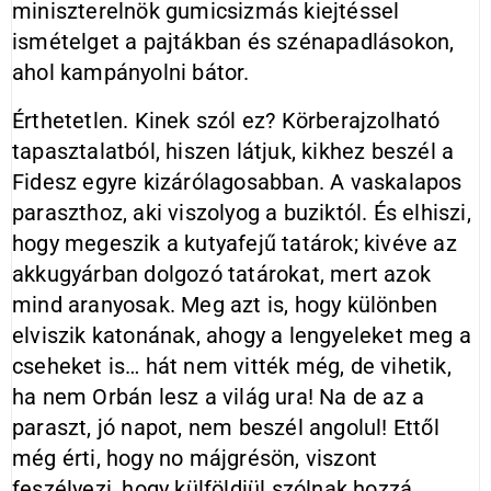
miniszterelnök gumicsizmás kiejtéssel
ismételget a pajtákban és szénapadlásokon,
ahol kampányolni bátor.
Érthetetlen. Kinek szól ez? Körberajzolható
tapasztalatból, hiszen látjuk, kikhez beszél a
Fidesz egyre kizárólagosabban. A vaskalapos
paraszthoz, aki viszolyog a buziktól. És elhiszi,
hogy megeszik a kutyafejű tatárok; kivéve az
akkugyárban dolgozó tatárokat, mert azok
mind aranyosak. Meg azt is, hogy különben
elviszik katonának, ahogy a lengyeleket meg a
cseheket is… hát nem vitték még, de vihetik,
ha nem Orbán lesz a világ ura! Na de az a
paraszt, jó napot, nem beszél angolul! Ettől
még érti, hogy no májgrésön, viszont
feszélyezi, hogy külföldiül szólnak hozzá,