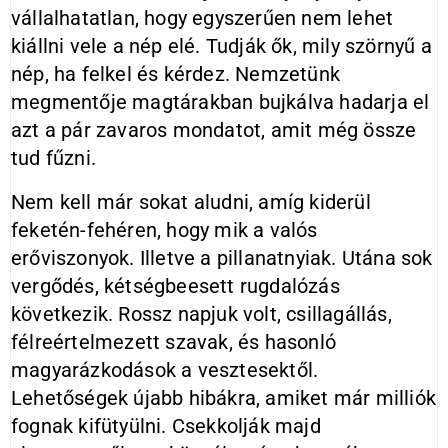
vállalhatatlan, hogy egyszerűen nem lehet
kiállni vele a nép elé. Tudják ők, mily szörnyű a
nép, ha felkel és kérdez. Nemzetünk
megmentője magtárakban bujkálva hadarja el
azt a pár zavaros mondatot, amit még össze
tud fűzni.
Nem kell már sokat aludni, amíg kiderül
feketén-fehéren, hogy mik a valós
erőviszonyok. Illetve a pillanatnyiak. Utána sok
vergődés, kétségbeesett rugdalózás
következik. Rossz napjuk volt, csillagállás,
félreértelmezett szavak, és hasonló
magyarázkodások a vesztesektől.
Lehetőségek újabb hibákra, amiket már milliók
fognak kifütyülni. Csekkolják majd