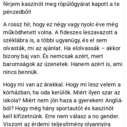
férjem kaszinót meg röpülőgyárat kapott a te
pénzedből!
A rossz hír, hogy ez négy vagy nyolc éve még
működhetett volna. A fideszes leszavazott a
széklábra is, a többi ugyanúgy, és el sem
olvasták, mi az ajánlat. Ha elolvassák – akkor
bizony baj van. És nemcsak azért, mert
baromságok az üzenetek. Hanem azért is, ami
nincs bennük.
Hogy mi van az árakkal. Hogy mi lesz velem a
kórházban, ha oda kerülök. Miért ilyen szar az
iskola? Miért nem jön haza a gyerekem Angliá­
ból? Hogy még hány sportautót és kaszinót
kell kifizetnünk. Erre nem válasz a no gender.
Viszont az érdemi teljesítmény olyannyira