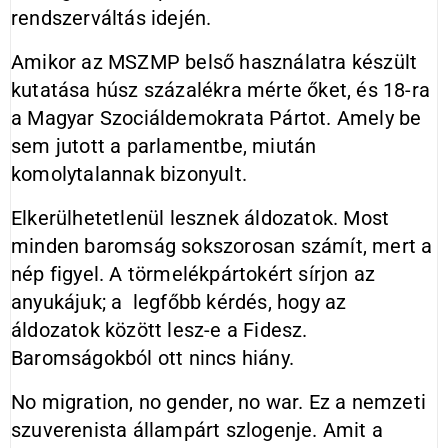
rendszerváltás idején.
Amikor az MSZMP belső használatra készült
kutatása húsz százalékra mérte őket, és 18-ra
a Magyar Szociáldemokrata Pártot. Amely be
sem jutott a parlamentbe, miután
komolytalannak bizonyult.
Elkerülhetetlenül lesznek áldozatok. Most
minden baromság sokszorosan számít, mert a
nép figyel. A törmelékpártokért sírjon az
anyukájuk; a legfőbb kérdés, hogy az
áldozatok között lesz-e a Fidesz.
Baromságokból ott nincs hiány.
No migration, no gender, no war. Ez a nemzeti
szuverenista állampárt szlogenje. Amit a