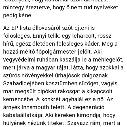
mintegy éreztetve, hogy ő nem tud nyelveket,
pedig kéne.
Az EP-lista éllovasáról szót ejteni is
fölösleges. Ennyi telik: egy leharcolt, rossz
hírű, egész életében felesleges káder. Meg a
hozzá méltó főpolgármester-jelölt. Aki
vegyvédelmi ruhában kaszálja le a méhlegelőt,
mert járva a magyar tájat, látta, hogy azokkal a
szúrós növényekkel űrhajósok dolgoznak.
Szabadidejében kosztümben sütöget, vagyis
már megsült cipókat rakosgat a kikapcsolt
kemencébe. A konkrét agyhalál ez a nő. Az
árnyék Innsmouth felett. A degeneráció
kabalaállatkája. Aki kereken kimondja, hogy
hülyének nézünk titeket. Szavazz rám, mert a