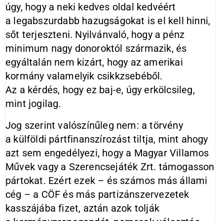
úgy, hogy a neki kedves oldal kedvéért
a legabszurdabb hazugságokat is el kell hinni,
sőt terjeszteni. Nyilvánvaló, hogy a pénz
minimum nagy donoroktól származik, és
egyáltalán nem kizárt, hogy az amerikai
kormány valamelyik csikkzsebéből.
Az a kérdés, hogy ez baj-e, úgy erkölcsileg,
mint jogilag.
Jog szerint valószínűleg nem: a törvény
a külföldi pártfinanszírozást tiltja, mint ahogy
azt sem engedélyezi, hogy a Magyar Villamos
Művek vagy a Szerencsejáték Zrt. támogasson
pártokat. Ezért ezek – és számos más állami
cég – a CÖF és más partizánszervezetek
kasszájába fizet, aztán azok tolják