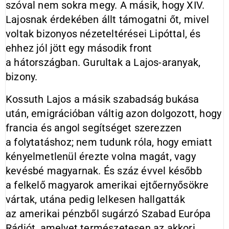
szóval nem sokra megy. A másik, hogy XIV.
Lajosnak érdekében állt támogatni őt, mivel
voltak bizonyos nézeteltérései Lipóttal, és
ehhez jól jött egy második front
a hátországban. Gurultak a Lajos-aranyak,
bizony.
Kossuth Lajos a másik szabadság bukása
után, emigrációban váltig azon dolgozott, hogy
francia és angol segítséget szerezzen
a folytatáshoz; nem tudunk róla, hogy emiatt
kényelmetlenül érezte volna magát, vagy
kevésbé magyarnak. És száz évvel később
a felkelő magyarok amerikai ejtőernyősökre
vártak, utána pedig lelkesen hallgatták
az amerikai pénzből sugárzó Szabad Európa
Rádiót, amelyet természetesen az akkori