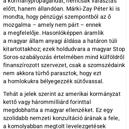
a kormánypropagandát, nemcsak választás
előtt, hanem állandóan. Márki-Zay Péter ki is
mondta, hogy pénzügyi szempontból az ő
mozgalma – amely nem párt – ennek
a megfelelője. Hasonlóképpen áramlik
a magyar állam anyagi áldása a határon túli
kitartottakhoz; ezek holdudvara a magyar Stop
Soros-szabályozás értelmében mind külföldről
finanszírozott szervezet, csak a szomszédaink
nem akkora türhő parasztok, hogy ezt
a homlokukra bélyegezzék sütővassal.
Tehát a jelek szerint az amerikai kormányzat
kettő vagy hárommilliárd forinttal
megdobhatta a magyar ellenzéket. Ez egy
szolidabb nemzeti konzultáció árának a fele,
a komolyabban megtolt levelezgetések