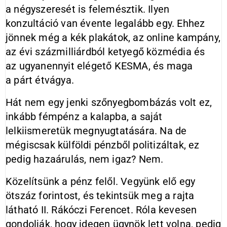
a négyszeresét is felemésztik. Ilyen
konzultáció van évente legalább egy. Ehhez
jönnek még a kék plakátok, az online kampány,
az évi százmilliárdból ketyegő közmédia és
az ugyanennyit elégető KESMA, és maga
a párt étvágya.
Hát nem egy jenki szőnyegbombázás volt ez,
inkább fémpénz a kalapba, a saját
lelkiismeretük megnyugtatására. Na de
mégiscsak külföldi pénzből politizáltak, ez
pedig hazaárulás, nem igaz? Nem.
Közelítsünk a pénz felől. Vegyünk elő egy
ötszáz forintost, és tekintsük meg a rajta
látható II. Rákóczi Ferencet. Róla kevesen
gondolják, hogy idegen ügynök lett volna, pedig