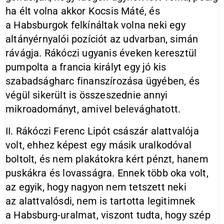
ha élt volna akkor Kocsis Máté, és
a Habsburgok felkínáltak volna neki egy
altányérnyalói pozíciót az udvarban, simán
rávágja. Rákóczi ugyanis éveken keresztül
pumpolta a francia királyt egy jó kis
szabadságharc finanszírozása ügyében, és
végül sikerült is összeszednie annyi
mikroadományt, amivel belevághatott.
II. Rákóczi Ferenc Lipót császár alattvalója
volt, ehhez képest egy másik uralkodóval
boltolt, és nem plakátokra kért pénzt, hanem
puskákra és lovasságra. Ennek több oka volt,
az egyik, hogy nagyon nem tetszett neki
az alattvalósdi, nem is tartotta legitimnek
a Habsburg-uralmat, viszont tudta, hogy szép