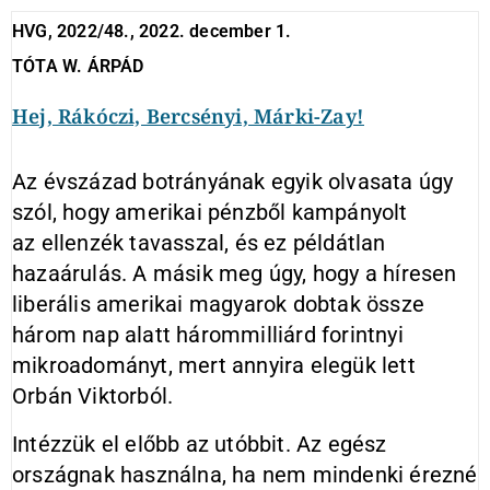
HVG, 2022/48., 2022. december 1.
TÓTA W. ÁRPÁD
Hej, Rákóczi, Bercsényi, Márki-Zay!
Az évszázad botrányának egyik olvasata úgy
szól, hogy amerikai pénzből kampányolt
az ellenzék tavasszal, és ez példátlan
hazaárulás. A másik meg úgy, hogy a híresen
liberális amerikai magyarok dobtak össze
három nap alatt hárommilliárd forintnyi
mikroadományt, mert annyira elegük lett
Orbán Viktorból.
Intézzük el előbb az utóbbit. Az egész
országnak használna, ha nem mindenki érezné