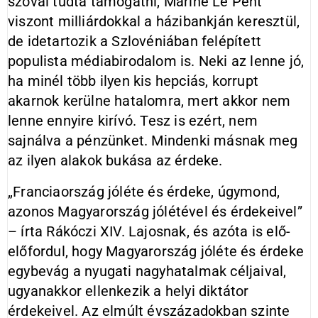
szóval tudta támogatni, Marine Le Pent
viszont milliárdokkal a házibankján keresztül,
de idetartozik a Szlovéniában felépített
populista médiabirodalom is. Neki az lenne jó,
ha minél több ilyen kis hepciás, korrupt
akarnok kerülne hatalomra, mert akkor nem
lenne ennyire kirívó. Tesz is ezért, nem
sajnálva a pénzünket. Mindenki másnak meg
az ilyen alakok bukása az érdeke.
„Franciaország jóléte és érdeke, úgymond,
azonos Magyarország jólétével és érdekeivel”
– írta Rákóczi XIV. Lajosnak, és azóta is elő-
előfordul, hogy Magyarország jóléte és érdeke
egybevág a nyugati nagyhatalmak céljaival,
ugyanakkor ellenkezik a helyi diktátor
érdekeivel. Az elmúlt évszázadokban szinte