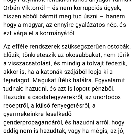
Orbán Viktorról – és nem korrupciós ügyek,
hiszen abból bármit meg tud úszni –, hanem
hogy a magyar, az ennyire gyalázatos nép, és
ezt várja el a kormányától.
Az efféle rendszerek szükségszerűen ostobák.
Elűzik, tönkreteszik az okosabbakat, nem tűrik
a visszacsatolást, és mindig a tolvajt fedezik,
akkor is, ha a katonák szájából lopja ki a
fejadagot. Magukat ítélik halálra. Egyvalamit
tudnak: hazudni, és azt is lopott pénzből.
Hazudni a csodafegyverekről, az unortodox
receptről, a külső fenyegetésről, a
gyermekeinkre leselkedő
genderpropagandáról, és hazudni arról, hogy
eddig nem is hazudtak, vagy ha mégis, az jó,