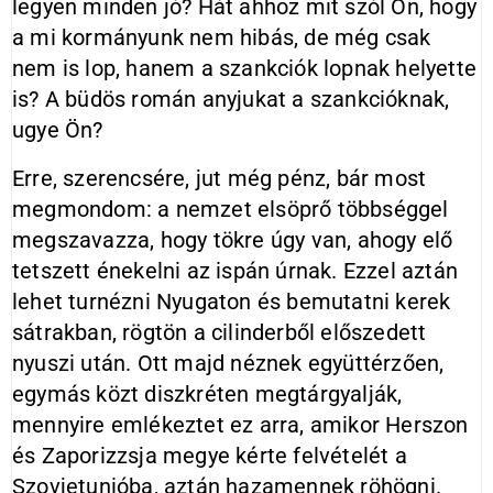
legyen minden jó? Hát ahhoz mit szól Ön, hogy
a mi kormányunk nem hibás, de még csak
nem is lop, hanem a szankciók lopnak helyette
is? A büdös román anyjukat a szankcióknak,
ugye Ön?
Erre, szerencsére, jut még pénz, bár most
megmondom: a nemzet elsöprő többséggel
megszavazza, hogy tökre úgy van, ahogy elő
tetszett énekelni az ispán úrnak. Ezzel aztán
lehet turnézni Nyugaton és bemutatni kerek
sátrakban, rögtön a cilinderből előszedett
nyuszi után. Ott majd néznek együttérzően,
egymás közt diszkréten megtárgyalják,
mennyire emlékeztet ez arra, amikor Herszon
és Zaporizzsja megye kérte felvételét a
Szovjetunióba, aztán hazamennek röhögni.