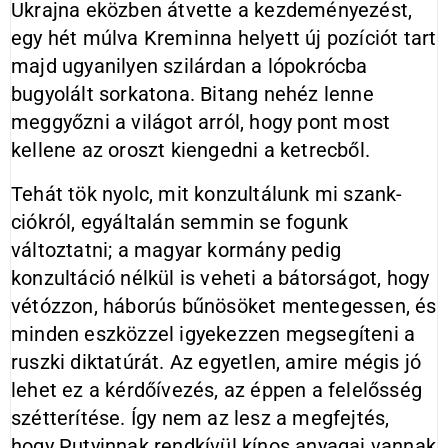
Ukrajna eközben átvette a kezdeményezést,
egy hét múlva Kreminna helyett új pozíciót tart
majd ugyanilyen szilárdan a lópokrócba
bugyolált sorkatona. Bitang nehéz lenne
meggyőzni a világot arról, hogy pont most
kellene az oroszt kiengedni a ketrecből.
Tehát tök nyolc, mit konzultálunk mi szank­
ciókról, egyáltalán semmin se fogunk
változtatni; a magyar kormány pedig
konzultáció nélkül is veheti a bátorságot, hogy
vétózzon, háborús bűnösöket mentegessen, és
minden eszközzel igyekezzen megsegíteni a
ruszki diktatúrát. Az egyetlen, amire mégis jó
lehet ez a kérdőívezés, az éppen a felelősség
szétterítése. Így nem az lesz a megfejtés,
hogy Putyinnak rendkívül kínos anyagai vannak