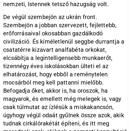
nemzeti, Istennek tetsző hazugság volt.
De végül szembejön az ukrán front.
Szembejön a jobban szervezett, fejlettebb,
erőforrásaival okosabban gazdálkodó
civilizáció. És kíméletlenül seggbe durrantja a
csatatérre kizavart analfabéta orkokat,
elcsábítja a legintelligensebb munkaerőt,
tizennégy éves iskolásokban ülteti el az
elhatározást, hogy ebből a reménytelen
mocsárból meg kell pattanni mielőbb.
Befogadja őket, akkor is, ha oroszok, ha
magyarok, és emellett még melegek is, vagy
csak túlmutat az ízlésük a miskakancsón,
úgyhogy végül odaát gyűlnek össze azok, akik
tudnak cirkálórakétát építeni, és itt meg