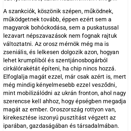
A szankciók, köszönik szépen, működnek,
működgetnek tovább, éppen ezért sem a
magyarok bohóckodása, sem a puskatussal
lezavart népszavazások nem fognak rajtuk
változtatni. Az orosz mérnök még ma is
zseniá­lis, és lelkesen dolgozik azon, hogyan
lehet krumpliból és szentjánosbogárból
cirkálórakétát építeni, ha chip nincs hozzá.
Elfoglalja magát ezzel, már csak azért is, mert
még mindig kényelmesebb ezzel vesződni,
mint mobilizálódni az ukrán fronton, ahol nagy
szerencse kell ahhoz, hogy épségben megadja
magát az ember. Oroszország rottyon van,
kirekesztése iszonyú pusztítást végzett az
iparában, gazdaságában és társadalmában.