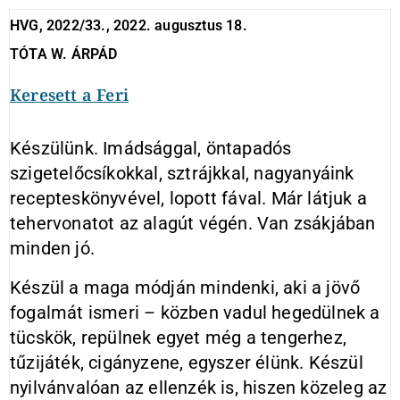
HVG, 2022/33., 2022. augusztus 18.
TÓTA W. ÁRPÁD
Keresett a Feri
Készülünk. Imádsággal, öntapadós
szigetelőcsíkokkal, sztrájkkal, nagyanyáink
recepteskönyvével, lopott fával. Már látjuk a
tehervonatot az alagút végén. Van zsákjában
minden jó.
Készül a maga módján mindenki, aki a jövő
fogalmát ismeri – közben vadul hegedülnek a
tücskök, repülnek egyet még a tengerhez,
tűzijáték, cigányzene, egyszer élünk. Készül
nyilvánvalóan az ellenzék is, hiszen közeleg az