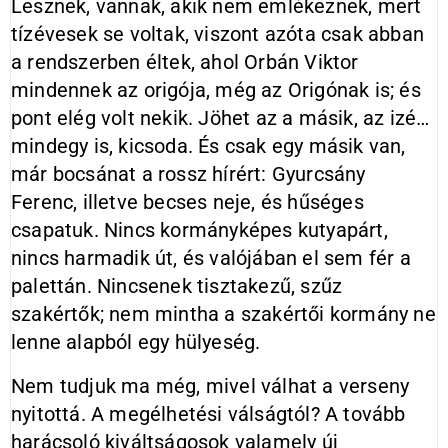
Lesznek, vannak, akik nem emlékeznek, mert
tízévesek se voltak, viszont azóta csak abban
a rendszerben éltek, ahol Orbán Viktor
mindennek az origója, még az Origónak is; és
pont elég volt nekik. Jöhet az a másik, az izé…
mindegy is, kicsoda. És csak egy másik van,
már bocsánat a rossz hírért: Gyurcsány
Ferenc, illetve becses neje, és hűséges
csapatuk. Nincs kormányképes kutyapárt,
nincs harmadik út, és valójában el sem fér a
palettán. Nincsenek tisztakezű, szűz
szakértők; nem mintha a szakértői kormány ne
lenne alapból egy hülyeség.
Nem tudjuk ma még, mivel válhat a verseny
nyitottá. A megélhetési válságtól? A tovább
harácsoló kiváltságosok valamely új