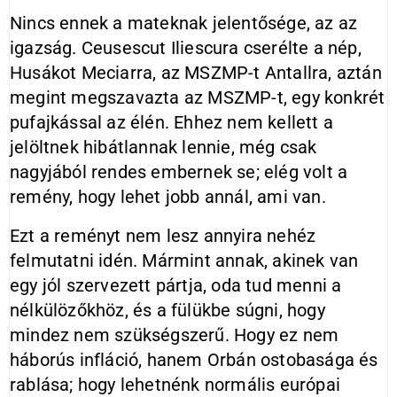
Nincs ennek a mateknak jelentősége, az az
igazság. Ceusescut Iliescura cserélte a nép,
Husákot Meciarra, az MSZMP-t Antallra, aztán
megint megszavazta az MSZMP-t, egy konkrét
pufajkással az élén. Ehhez nem kellett a
jelöltnek hibátlannak lennie, még csak
nagyjából rendes embernek se; elég volt a
remény, hogy lehet jobb annál, ami van.
Ezt a reményt nem lesz annyira nehéz
felmutatni idén. Mármint annak, akinek van
egy jól szervezett pártja, oda tud menni a
nélkülözőkhöz, és a fülükbe súgni, hogy
mindez nem szükségszerű. Hogy ez nem
háborús infláció, hanem Orbán ostobasága és
rablása; hogy lehetnénk normális európai