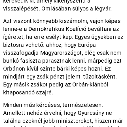
kerekedik ki, amely kikényszeríti a
visszalépését. Omlásában súlyos a légvár.
Azt viszont könnyebb kiszámolni, vajon képes
lenne-e a Demokratikus Koalíció beváltani az
ígéretet, ha erre esélyt kap. Egyes ügyekben ez
biztosra vehető: ahhoz, hogy Európa
visszafogadja Magyarországot, elég csak nem
bunkó fasiszta parasztnak lenni, márpedig ezt
Orbánon kívül szinte bárki képes hozni. Ez
mindjárt egy zsák pénzt jelent, tűzoltásként.
Egy másik zsákot pedig az Orbán-klánból
kitaposandó szajré.
Minden más kérdéses, természetesen.
Amellett nehéz érvelni, hogy Gyurcsány ne
találna ezeknél jobb minisztereket, hiszen már