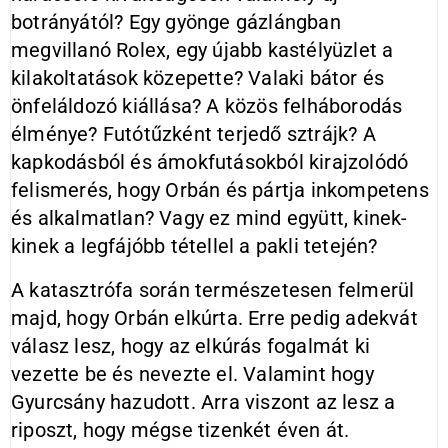
botrányától? Egy gyönge gázlángban
megvillanó Rolex, egy újabb kastélyüzlet a
kilakoltatások közepette? Valaki bátor és
önfeláldozó kiállása? A közös felháborodás
élménye? Futótűzként terjedő sztrájk? A
kapkodásból és ámokfutásokból kirajzolódó
felismerés, hogy Orbán és pártja inkompetens
és alkalmatlan? Vagy ez mind együtt, kinek-
kinek a legfájóbb tétellel a pakli tetején?
A katasztrófa során természetesen felmerül
majd, hogy Orbán elkúrta. Erre pedig adekvát
válasz lesz, hogy az elkúrás fogalmát ki
vezette be és nevezte el. Valamint hogy
Gyurcsány hazudott. Arra viszont az lesz a
riposzt, hogy mégse tizenkét éven át.