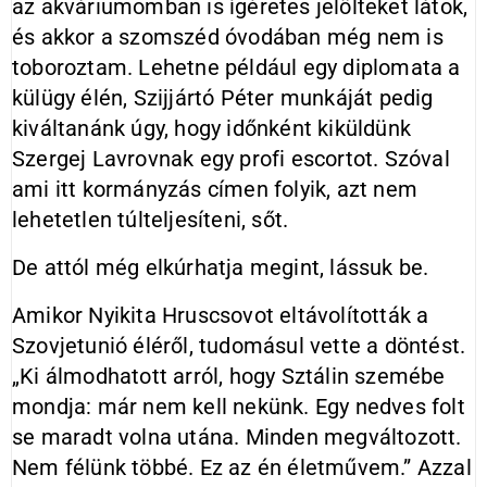
az akváriumomban is ígéretes jelölteket látok,
és akkor a szomszéd óvodában még nem is
toboroztam. Lehetne például egy diplomata a
külügy élén, Szijjártó Péter munkáját pedig
kiváltanánk úgy, hogy időnként kiküldünk
Szergej Lavrovnak egy profi escortot. Szóval
ami itt kormányzás címen folyik, azt nem
lehetetlen túlteljesíteni, sőt.
De attól még elkúrhatja megint, lássuk be.
Amikor Nyikita Hruscsovot eltávolították a
Szovjetunió éléről, tudomásul vette a döntést.
„Ki álmodhatott arról, hogy Sztálin szemébe
mondja: már nem kell nekünk. Egy nedves folt
se maradt volna utána. Minden megváltozott.
Nem félünk többé. Ez az én életművem.” Azzal