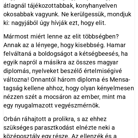
átlagnál tájékozottabbak, konyhanyelven
okosabbak vagyunk. Ne kerülgessük, mondjuk
ki: nagyjából úgy hívják ezt, hogy elit.
Mármost miért lenne az elit többségben?
Annak az a lényege, hogy kisebbség. Hamar
felváltaná a boldogságot a kétségbeesés, ha
egyik napról a másikra az összes magyar
diplomás, nyelveket beszélő értelmiségivé
változna! Onnantól három diploma és Mensa-
tagság kellene ahhoz, hogy olyan kényelmesen
nézzen szét a mocsáron az ember, mint ma
egy nyugalmazott vegyészmérnök.
Orbán ráhajtott a prolikra, s az ehhez
szükséges parasztkodást elnézte neki a
középosztály egy része. Az ellenzék és a