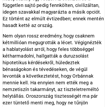
független sajtó pedig fennkölten, civilizáltan,
idegen szavakkal magyarázta a másik opciót.
Ez történt az elmúlt évtizedben; ennek mentén
hasadt ketté az ország.
Nem olyan rossz eredmény, hogy csaknem
kétmillióan megugrották a lécet. Végignézték
a hablatyolást arról, hogy feles többséggel
kétharmadolni, hallgatták a duruzsolást
hipotetikus kérdésekről, hüledeztek
bénaságokon és tévedéseken, de végül
levonták a következtetést, hogy Orbánnak
mennie kell. Ha ennyien nem ették meg a
nemzetiszín takarmányt, az tiszteletreméltó
helytállás. Oroszország tisztességét ma pár
ezer tüntető menti meg, hogy ne tűnjön