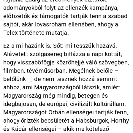
adományokból folyt az ellenzék kampánya,
előfizetők és támogatók tartják fenn a szabad
sajtót, akár lovasroham ellenében, ahogy a
Telex története mutatja.
Ez a mi hazánk is. Sőt: mi tesszük hazává.
Alávetett szolgasereg biflázza a napi kottát,
hogy visszaböfögje közröhejjé váló szövegben,
filmben, tévéműsorban. Megélnek belőle –
belőlünk –, de nem tesznek hozzá semmit
ahhoz, ami Magyarországból látszik, amiért
Magyarország még mindig, betegen és
idegbajosan, de európai, civilizált kultúrállam.
Magyarországot Orbán ellenségei tartják fenn,
ahogy őrizték becsületét a Habsburgok, Horthy
és Kádár ellenségei – akik ma kötelező