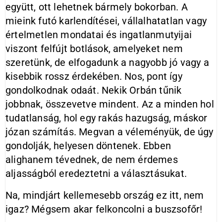
együtt, ott lehetnek bármely bokorban. A
mieink futó karlendítései, vállalhatatlan vagy
értelmetlen mondatai és ingatlanmutyijai
viszont felfújt botlások, amelyeket nem
szeretünk, de elfogadunk a nagyobb jó vagy a
kisebbik rossz érdekében. Nos, pont így
gondolkodnak odaát. Nekik Orbán tűnik
jobbnak, összevetve mindent. Az a minden hol
tudatlanság, hol egy rakás hazugság, máskor
józan számítás. Megvan a véleményük, de úgy
gondolják, helyesen döntenek. Ebben
alighanem tévednek, de nem érdemes
aljasságból eredeztetni a választásukat.
Na, mindjárt kellemesebb ország ez itt, nem
igaz? Mégsem akar felkoncolni a buszsofőr!