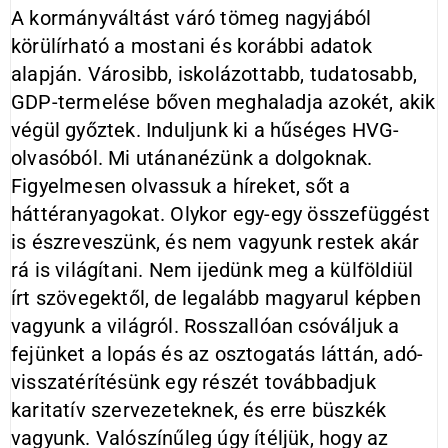
A kormányváltást váró tömeg nagyjából
körülírható a mostani és korábbi adatok
alapján. Városibb, iskolázottabb, tudatosabb,
GDP-termelése bőven meghaladja azokét, akik
végül győztek. Induljunk ki a hűséges HVG-
olvasóból. Mi utánanézünk a dolgoknak.
Figyelmesen olvassuk a híreket, sőt a
háttéranyagokat. Olykor egy-egy összefüggést
is észreveszünk, és nem vagyunk restek akár
rá is világítani. Nem ijedünk meg a külföldiül
írt szövegektől, de legalább magyarul képben
vagyunk a világról. Rosszallóan csóváljuk a
fejünket a lopás és az osztogatás láttán, adó-
visszatérítésünk egy részét továbbadjuk
karitatív szervezeteknek, és erre büszkék
vagyunk. Valószínűleg úgy ítéljük, hogy az