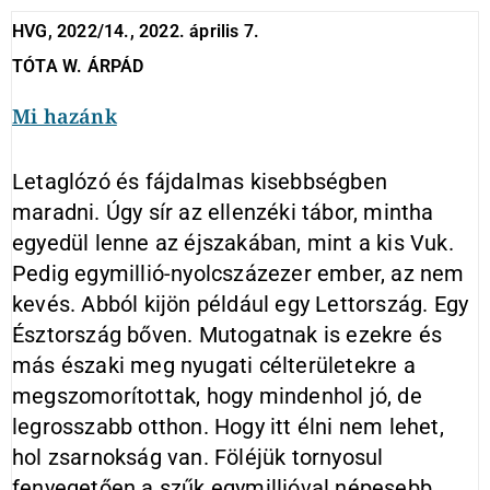
HVG, 2022/14., 2022. április 7.
TÓTA W. ÁRPÁD
Mi hazánk
Letaglózó és fájdalmas kisebbségben
maradni. Úgy sír az ellenzéki tábor, mintha
egyedül lenne az éjszakában, mint a kis Vuk.
Pedig egymillió-nyolcszázezer ember, az nem
kevés. Abból kijön például egy Lettország. Egy
Észtország bőven. Mutogatnak is ezekre és
más északi meg nyugati célterületekre a
megszomorítottak, hogy mindenhol jó, de
legrosszabb otthon. Hogy itt élni nem lehet,
hol zsarnokság van. Föléjük tornyosul
fenyegetően a szűk egymillióval népesebb