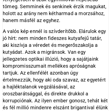
tömeg. Semminek és senkinek érzik magukat,
holott az arány nem kétharmad a morzsához,
hanem másfél az egyhez.
A valós kép ennél is szívderítőbb. Elárulok egy
jó hírt: nem minden fideszes kutyafejű tatár,
aki kiszívja a véredet és megerőszakolja a
kutyádat. Azok a migránsok. Van egy
jellegzetes optikai illúzió, hogy a sajátjaink
kompromisszumait mellékes apróságnak
tartjuk. Az ellenfélét azonban úgy
értelmezzük, hogy aki oda szavaz, az egyetért
a hajléktalanok vegzálásával, az
oroszbarátsággal, és direkte drukkol a
korrupciónak. Az ilyen ember gonosz, tehát két
és fél millió mindenre elszánt brigantival élünk