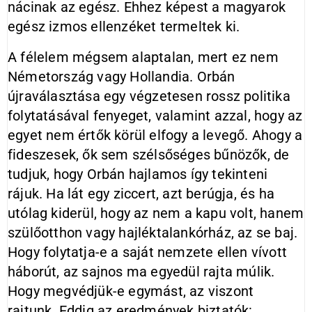
nácinak az egész. Ehhez képest a magyarok
egész izmos ellenzéket termeltek ki.
A félelem mégsem alaptalan, mert ez nem
Németország vagy Hollandia. Orbán
újraválasztása egy végzetesen rossz politika
folytatásával fenyeget, valamint azzal, hogy az
egyet nem értők körül elfogy a levegő. Ahogy a
fideszesek, ők sem szélsőséges bűnözők, de
tudjuk, hogy Orbán hajlamos így tekinteni
rájuk. Ha lát egy ziccert, azt berúgja, és ha
utólag kiderül, hogy az nem a kapu volt, hanem
szülőotthon vagy hajléktalankórház, az se baj.
Hogy folytatja-e a saját nemzete ellen vívott
háborút, az sajnos ma egyedül rajta múlik.
Hogy megvédjük-e egymást, az viszont
rajtunk. Eddig az eredmények biztatók: