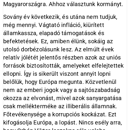
Magyarországra. Ahhoz választunk kormányt.
Sovány év következik, és utána nem tudjuk,
még mennyi. Vágtató infláció, kiürített
államkassza, elapadó támogatások és
befektetések. Ez, amiben élünk, sokáig az
utolsó dorbézolásunk lesz. Az elmúlt évek
relatív jólétét jelentős részben azok az uniós
források biztosították, amelyeket elfelejtettek
ellopni. Így is sikerült viszont annyit lopni
belőlük, hogy Európa megunta. Közvetlenül
nem az emberi jogok vagy a sajtószabadság
okozza az elvonást, mivel azok sanyargatása
csak mellékterméke az illiberális államnak.
Főtevékenysége a korrupciós kockázat. Ezt
kifogásolja Európa, a lopást. Nincs esély arra,