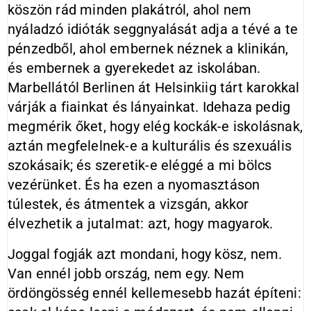
köszön rád minden plakátról, ahol nem
nyáladzó idióták seggnyalását adja a tévé a te
pénzedből, ahol embernek néznek a klinikán,
és embernek a gyerekedet az iskolában.
Marbellától Berlinen át Helsinkiig tárt karokkal
várják a fiainkat és lányainkat. Idehaza pedig
megmérik őket, hogy elég kockák-e iskolásnak,
aztán megfelelnek-e a kulturális és szexuális
szokásaik; és szeretik-e eléggé a mi bölcs
vezérünket. És ha ezen a nyomasztáson
túlestek, és átmentek a vizsgán, akkor
élvezhetik a jutalmat: azt, hogy magyarok.
Joggal fogják azt mondani, hogy kösz, nem.
Van ennél jobb ország, nem egy. Nem
ördöngösség ennél kellemesebb hazát építeni: