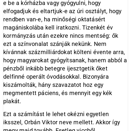
e be a kórházba vagy gyógyulni, hogy
elfogadjuk és eltartjuk-e az úri osztályt, hogy
rendben van-e, ha minőségi oktatásért
magániskolába kell iratkozni. Tizenkét év
kormányzás után ezekre nincs mentség: ők
ezt a színvonalat szánják nekünk. Nem
kívánnak százmilliárdokat költeni évente arra,
hogy magyarokat gyógyítsanak, hanem abból a
pénzből inkább betegre ijesztgetik őket
delfinné operált óvodásokkal. Bizonyára
kiszámolták, hány szavazatot hoz egy
megmentett páciens, és mennyit egy kék
plakát.
Ezt a számítást le lehet okézni egyetlen
iksszel, Orbán Viktor neve mellett. Akkor így
megy majd tovább. Esetleg viccből