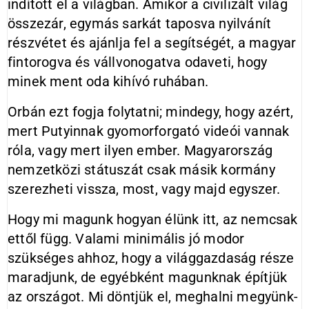
indított el a világban. Amikor a civilizált világ
összezár, egymás sarkát taposva nyilvánít
részvétet és ajánlja fel a segítségét, a magyar
fintorogva és vállvonogatva odaveti, hogy
minek ment oda kihívó ruhában.
Orbán ezt fogja folytatni; mindegy, hogy azért,
mert Putyinnak gyomorforgató videói vannak
róla, vagy mert ilyen ember. Magyarország
nemzetközi státuszát csak másik kormány
szerezheti vissza, most, vagy majd egyszer.
Hogy mi magunk hogyan élünk itt, az nemcsak
ettől függ. Valami minimális jó modor
szükséges ahhoz, hogy a világgazdaság része
maradjunk, de egyébként magunknak építjük
az országot. Mi döntjük el, meghalni megyünk-