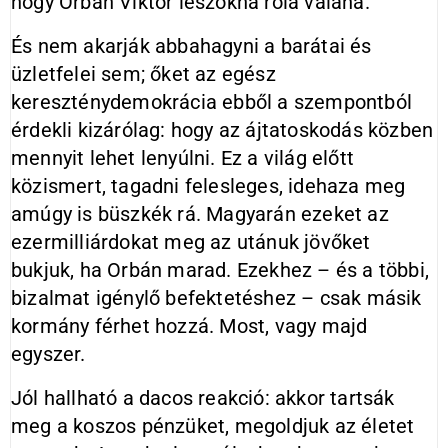
hogy Orbán Viktor leszokna róla valaha.
És nem akarják abbahagyni a barátai és
üzletfelei sem; őket az egész
kereszténydemokrácia ebből a szempontból
érdekli kizárólag: hogy az ájtatoskodás közben
mennyit lehet lenyúlni. Ez a világ előtt
közismert, tagadni felesleges, idehaza meg
amúgy is büszkék rá. Magyarán ezeket az
ezermilliárdokat meg az utánuk jövőket
bukjuk, ha Orbán marad. Ezekhez – és a többi,
bizalmat igénylő befektetéshez – csak másik
kormány férhet hozzá. Most, vagy majd
egyszer.
Jól hallható a dacos reakció: akkor tartsák
meg a koszos pénzüket, megoldjuk az életet