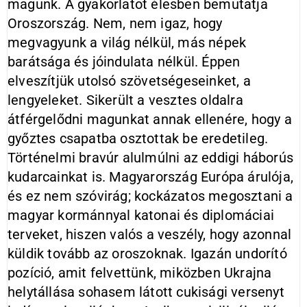
magunk. A gyakorlatot élesben bemutatja
Oroszország. Nem, nem igaz, hogy
megvagyunk a világ nélkül, más népek
barátsága és jóindulata nélkül. Éppen
elveszítjük utolsó szövetségeseinket, a
lengyeleket. Sikerült a vesztes oldalra
átférgelődni magunkat annak ellenére, hogy a
győztes csapatba osztottak be eredetileg.
Történelmi bravúr alulmúlni az eddigi háborús
kudarcainkat is. Magyarország Európa árulója,
és ez nem szóvirág; kockázatos megosztani a
magyar kormánnyal katonai és diplomáciai
terveket, hiszen valós a veszély, hogy azonnal
küldik tovább az oroszoknak. Igazán undorító
pozíció, amit felvettünk, miközben Ukrajna
helytállása sohasem látott cukisági versenyt