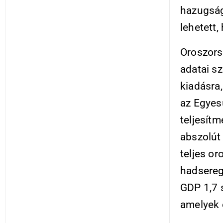
hazugság
lehetett,
Oroszors
adatai sz
kiadásra,
az Egyes
teljesít
abszolút 
teljes o
hadseregé
GDP 1,7 s
amelyek e