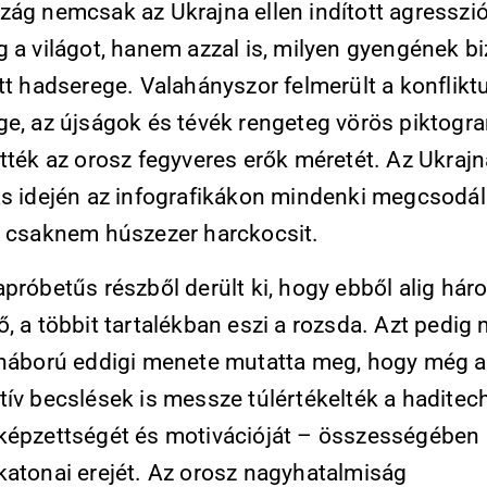
zág nemcsak az Ukrajna ellen indított agresszió
 a világot, hanem azzal is, milyen gyengének bi
tt hadserege. Valahányszor felmerült a konflikt
ge, az újságok és tévék rengeteg vörös piktog
tték az orosz fegyveres erők méretét. Az Ukrajn
ás idején az infografikákon mindenki megcsodál
a csaknem húszezer harckocsit.
próbetűs részből derült ki, hogy ebből alig há
, a többit tartalékban eszi a rozsda. Azt pedig 
 háború eddigi menete mutatta meg, hogy még a
ív becslések is messze túlértékelték a haditech
képzettségét és motivációját – összességében 
katonai erejét. Az orosz nagyhatalmiság