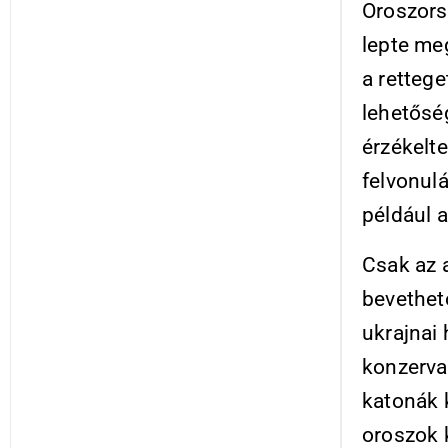
Oroszors
lepte meg
a rettege
lehetősé
érzékelte
felvonul
például 
Csak az a
bevethető
ukrajnai
konzervat
katonák 
oroszok 