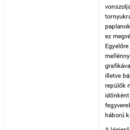
vonszolj
tornyukr
paplanok
ez megvéd
Egyelőre
mellénny
grafikáv
illetve 
repülők 
időnként
fegyvere
háború k
A légier