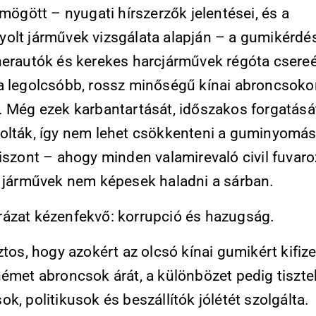
 mögött – nyugati hírszerzők jelentései, és a
olt járművek vizsgálata alapján – a gumikérdés 
herautók és kerekes harcjárművek régóta csereé
a legolcsóbb, rossz minőségű kínai abroncsoko
. Még ezek karbantartását, időszakos forgatását
olták, így nem lehet csökkenteni a guminyomás
iszont – ahogy minden valamirevaló civil fuvar
a járművek nem képesek haladni a sárban.
ázat kézenfekvő: korrupció és hazugság.
ztos, hogy azokért az olcsó kínai gumikért kifize
német abroncsok árát, a különbözet pedig tiszte
k, politikusok és beszállítók jólétét szolgálta.