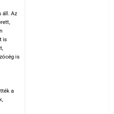
áll. Az
rett,
n
 is
t,
ozócég is
tték a
k,