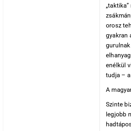
„taktika”
zsákmány
orosz te
gyakran 
gurulnak
elhanyag
enélkül v
tudja – 
A magyar
Szinte bi
legjobb 
hadtáposo