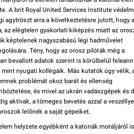
te. A brit Royal United Services Institute védelm
i agytröszt arra a következtetésre jutott, hogy 
a, az elégtelen gyakorlati kiképzés miatt az oros
ők képtelenek nagyszabású légi hadművelet
golására. Tény, hogy az orosz pilóták még a
an bevallott adatok szerint is körülbelül feleann
 mint nyugati kollégáik. Más kutatók úgy vélik, 
emnek problémát okoz barát és ellenség
böztetése, és mivel az ukrán vadászgépek és 
g aktívak, a tömeges bevetés azzal a veszéllyel
roszok lelőnék a saját gépeiket.
elem helyzete egyébként a katonák moráljáról i