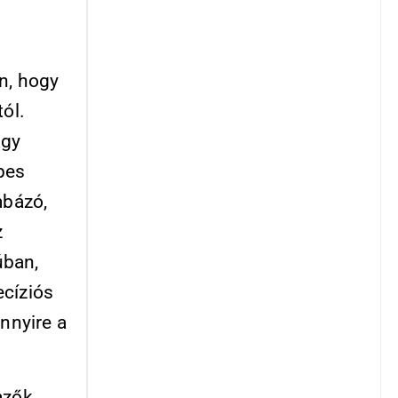
n, hogy
ól.
agy
pes
mbázó,
z
úban,
ecíziós
nnyire a
mzők