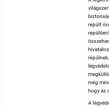
világszer
biztonság
repült ór
repülőer
összehan
hivatalos
repülnek,
légvédel
megkülön
még mindi
hogy az o
A légvéd