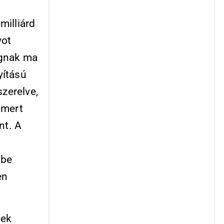
milliárd
yot
ágnak ma
yítású
szerelve,
smert
nt. A
rbe
en
sek