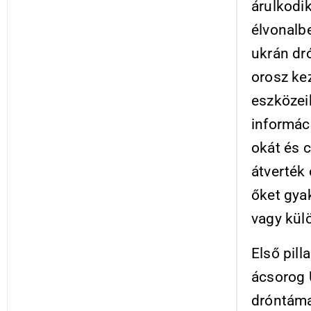
árulkodik
élvonalb
ukrán dró
orosz kez
eszközei
informác
okát és c
átverték 
őket gyak
vagy kül
Első pill
ácsorog U
dróntáma