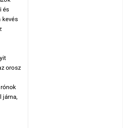
i és
a kevés
z
yit
az orosz
drónok
 járna,
s