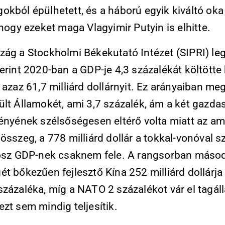
okból épülhetett, és a háború egyik kiváltó oka
 hogy ezeket maga Vlagyimir Putyin is elhitte.
zág a Stockholmi Békekutató Intézet (SIPRI) le
erint 2020-ban a GDP-je 4,3 százalékát költötte
 azaz 61,7 milliárd dollárnyit. Ez arányaiban me
ült Államokét, ami 3,7 százalék, ám a két gazda
ményének szélsőségesen eltérő volta miatt az am
összeg, a 778 milliárd dollár a tokkal-vonóval 
rosz GDP-nek csaknem fele. A rangsorban másod
t bőkezűen fejlesztő Kína 252 milliárd dollárja
zázaléka, míg a NATO 2 százalékot vár el tagáll
zt sem mindig teljesítik.