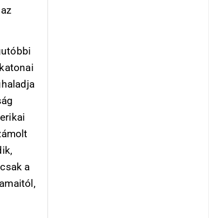
 az
gutóbbi
 katonai
ghaladja
ság
erikai
számolt
ik,
 csak a
amaitól,