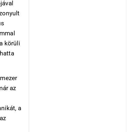
jával
zonyult
us
rammal
a körüli
hatta
romezer
már az
nikát, a
az