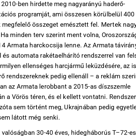
2010-ben hirdette meg nagyarányú haderő-
ációs programját, ami összesen körülbelül 400 
k megfelelő összeget emésztett fel. Mertek nag
 Ha minden terv szerint ment volna, Oroszorsz
4 Armata harckocsija lenne. Az Armata távirán
 és automata rakétaelhárító rendszerrel van fel
rmilyen ellenséges harcjármű leküzdésére, az i
ő rendszereknek pedig ellenáll – a reklám szeri
an az Armata lerobbant a 2015-as díszszemle
n a Vörös téren, és el kellett vontatni. Rendsze
 azóta sem történt meg, Ukrajnában pedig egyetl
sem látott még senki.
a valóságban 30-40 éves, hidegháborús T–72-e