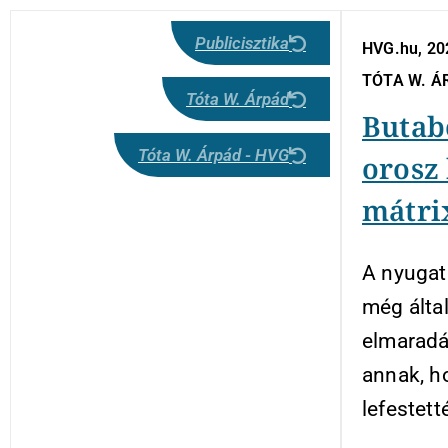
Publicisztika
HVG.hu, 20
TÓTA W. Á
Tóta W. Árpád
Butab
Tóta W. Árpád - HVG
orosz
mátri
A nyugati
még álta
elmaradá
annak, h
lefestett