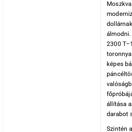
Moszkva 
moderniz
dollárna
álmodni.
2300 T–1
toronnyal
képes bá
páncéltör
valóságb
főpróbájá
állítása
darabot 
Szintén 