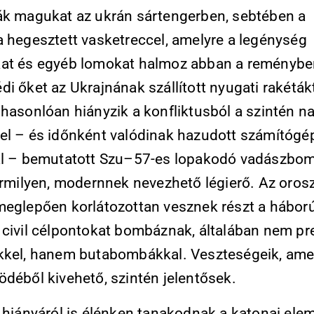
ák magukat az ukrán sártengerben, sebtében a
a hegesztett vasketreccel, amelyre a legénység
at és egyéb lomokat halmoz abban a reménybe
i őket az Ukrajnának szállított nyugati rakétákt
 hasonlóan hiányzik a konfliktusból a szintén n
el – és időnként valódinak hazudott számítógé
al – bemutatott Szu–57-es lopakodó vadászbo
bármilyen, modernnek nevezhető légierő. Az oros
meglepően korlátozottan vesznek részt a hábor
 civil célpontokat bombáznak, általában nem pr
kkel, hanem butabombákkal. Veszteségeik, ame
ödéből kivehető, szintén jelentősek.
ő hiányáról is élénken tanakodnak a katonai ele