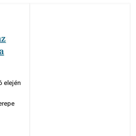
az
a
ó elején
erepe