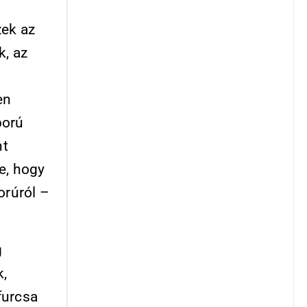
zek az
k, az
en
ború
nt
e, hogy
orúról –
g
k,
furcsa