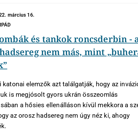
22. március 16.
RPÁD
ombák és tankok roncsderbin - 
 hadsereg nem más, mint „buher
x”
 katonai elemzők azt találgatják, hogy az invázi
luk is megjósolt gyors ukrán összeomlás
sában a hősies ellenálláson kívül mekkora a sz
ogy az orosz hadsereg nem úgy néz ki, ahogy
ék.