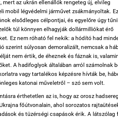
, mert az ukrán ellenállók rengeteg új, elvileg
eli mobil légvédelmi járművet zsákmányoltak. E
nok elsődleges célpontjai, és egyelőre úgy tűni
elők túl könnyen elhagyják dollármilliókat érő
ket. Ez nem róható fel nekik: a hódító had mind
ió szerint súlyosan demoralizált, nemcsak a há
élját nem értik, de éheznek és fáznak is, valami
őket. A hadifoglyok általában arról számolnak b
orlatra vagy tartalékos képzésre hívták be, háb
önleges katonai műveletről – szó sem volt.
antásra érthetetlen az is, hogy az orosz hadsere
krajna főútvonalain, ahol sorozatos rajtaütése
dások és tüzérségi csapások érik. A látszólag 