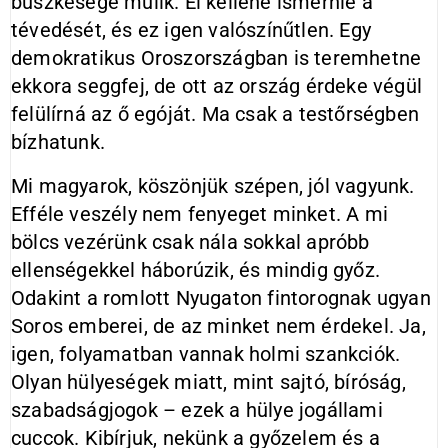
büszkesége múlik. El kellene ismernie a
tévedését, és ez igen valószínűtlen. Egy
demokratikus Oroszországban is teremhetne
ekkora seggfej, de ott az ország érdeke végül
felülírná az ő egóját. Ma csak a testőrségben
bízhatunk.
Mi magyarok, köszönjük szépen, jól vagyunk.
Efféle veszély nem fenyeget minket. A mi
bölcs vezérünk csak nála sokkal apróbb
ellenségekkel háborúzik, és mindig győz.
Odakint a romlott Nyugaton fintorognak ugyan
Soros emberei, de az minket nem érdekel. Ja,
igen, folyamatban vannak holmi szankciók.
Olyan hülyeségek miatt, mint sajtó, bíróság,
szabadságjogok – ezek a hülye jogállami
cuccok. Kibírjuk, nekünk a győzelem és a