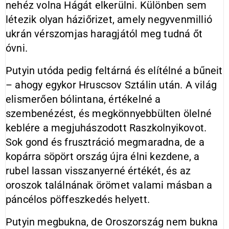
nehéz volna Hágát elkerülni. Különben sem
létezik olyan háziőrizet, amely negyvenmillió
ukrán vérszomjas haragjától meg tudná őt
óvni.
Putyin utóda pedig feltárná és elítélné a bűneit
– ahogy egykor Hruscsov Sztálin után. A világ
elismerően bólintana, értékelné a
szembenézést, és megkönnyebbülten ölelné
keblére a megjuhászodott Raszkolnyikovot.
Sok gond és frusztráció megmaradna, de a
kopárra söpört ország újra élni kezdene, a
rubel lassan visszanyerné értékét, és az
oroszok találnának örömet valami másban a
páncélos pöffeszkedés helyett.
Putyin megbukna, de Oroszország nem bukna