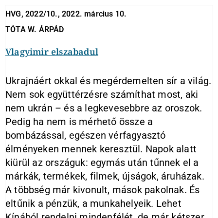
HVG, 2022/10., 2022. március 10.
TÓTA W. ÁRPÁD
Vlagyimir elszabadul
Ukrajnáért okkal és megérdemelten sír a világ.
Nem sok együttérzésre számíthat most, aki
nem ukrán – és a legkevesebbre az oroszok.
Pedig ha nem is mérhető össze a
bombázással, egészen vérfagyasztó
élményeken mennek keresztül. Napok alatt
kiürül az országuk: egymás után tűnnek el a
márkák, termékek, filmek, újságok, áruházak.
A többség már kivonult, mások pakolnak. És
eltűnik a pénzük, a munkahelyeik. Lehet
Kínából rendelni mindenfélét, de már kétszer