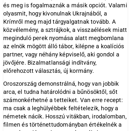
és meg is fogalmaznák a másik opciót. Valami
olyasmit, hogy kivonulnak Ukrajnából, a
Krímről meg majd tárgyalgatnak tovább. A
közvélemény, a sztrájkok, a visszaélések miatt
meginduló perek nyomása alatt megbomlana
az elnök mögött álló tábor, kilépne a koalíciós
partner, vagy néhány képviselő, aki gondol a
jövőjére. Bizalmatlansági indítvány,
előrehozott választás, új kormány.
Oroszország demonstrálná, hogy van jobbik
arca, el tudna határolódni a bűnösöktől, sőt
számonkérhetné a tetteiket. Van erre recept:
ma csak a leghülyébbek feltételezik, hogy a
németek nácik. Hosszú vitákban, irodalomban,
filmen és történettudományban értékelnék a