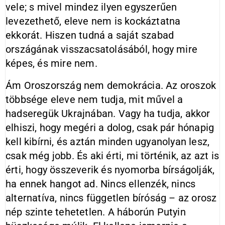
vele; s mivel mindez ilyen egyszerűen
levezethető, eleve nem is kockáztatna
ekkorát. Hiszen tudná a saját szabad
országának visszacsatolásából, hogy mire
képes, és mire nem.
Ám Oroszország nem demokrácia. Az oroszok
többsége eleve nem tudja, mit művel a
hadseregük Ukrajnában. Vagy ha tudja, akkor
elhiszi, hogy megéri a dolog, csak pár hónapig
kell kibírni, és aztán minden ugyanolyan lesz,
csak még jobb. És aki érti, mi történik, az azt is
érti, hogy összeverik és nyomorba bírságolják,
ha ennek hangot ad. Nincs ellenzék, nincs
alternatíva, nincs független bíróság – az orosz
nép szinte tehetetlen. A háborún Putyin