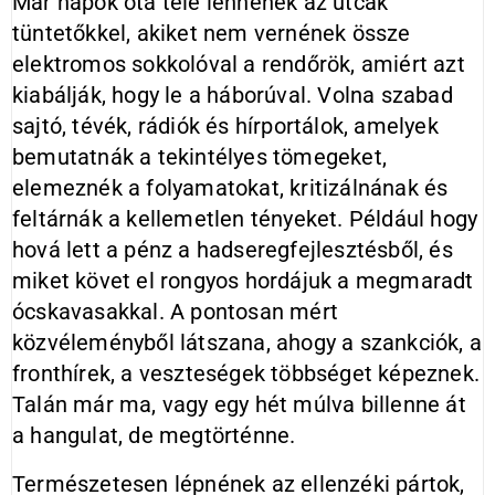
Már napok óta tele lennének az utcák
tüntetőkkel, akiket nem vernének össze
elektromos sokkolóval a rendőrök, amiért azt
kiabálják, hogy le a háborúval. Volna szabad
sajtó, tévék, rádiók és hírportálok, amelyek
bemutatnák a tekintélyes tömegeket,
elemeznék a folyamatokat, kritizálnának és
feltárnák a kellemetlen tényeket. Például hogy
hová lett a pénz a hadseregfejlesztésből, és
miket követ el rongyos hordájuk a megmaradt
ócskavasakkal. A pontosan mért
közvéleményből látszana, ahogy a szankciók, a
fronthírek, a veszteségek többséget képeznek.
Talán már ma, vagy egy hét múlva billenne át
a hangulat, de megtörténne.
Természetesen lépnének az ellenzéki pártok,