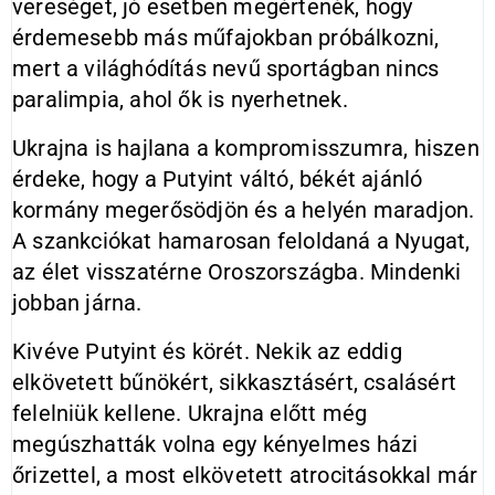
vereséget, jó esetben megértenék, hogy
érdemesebb más műfajokban próbálkozni,
mert a világhódítás nevű sportágban nincs
paralimpia, ahol ők is nyerhetnek.
Ukrajna is hajlana a kompromisszumra, hiszen
érdeke, hogy a Putyint váltó, békét ajánló
kormány megerősödjön és a helyén maradjon.
A szankciókat hamarosan feloldaná a Nyugat,
az élet visszatérne Oroszországba. Mindenki
jobban járna.
Kivéve Putyint és körét. Nekik az eddig
elkövetett bűnökért, sikkasztásért, csalásért
felelniük kellene. Ukrajna előtt még
megúszhatták volna egy kényelmes házi
őrizettel, a most elkövetett atrocitásokkal már