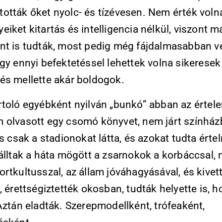
ották őket nyolc- és tízévesen. Nem érték volna
iket kitartás és intelligencia nélkül, viszont m
nt is tudták, most pedig még fájdalmasabban v
gy ennyi befektetéssel lehettek volna sikeresek
és mellette akár boldogok.
rtoló egyébként nyilván „bunkó” abban az értel
 olvasott egy csomó könyvet, nem járt színház
is csak a stadionokat látta, és azokat tudta érte
 álltak a háta mögött a zsarnokok a korbáccsal,
rtkultusszal, az állam jóváhagyásával, és kivet
, érettségiztették okosban, tudták helyette is, h
Aztán eladták. Szerepmodellként, trófeaként,