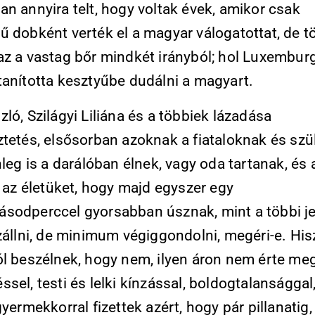
n annyira telt, hogy voltak évek, amikor csak
ű dobként verték el a magyar válogatottat, de t
az a vastag bőr mindkét irányból; hol Luxemburg
tanította kesztyűbe dudálni a magyart.
ló, Szilágyi Liliána és a többiek lázadása
ztetés, elsősorban azoknak a fiataloknak és szü
nleg is a darálóban élnek, vagy oda tartanak, és 
l az életüket, hogy majd egyszer egy
sodperccel gyorsabban úsznak, mint a többi je
szállni, de minimum végiggondolni, megéri-e. Hi
ól beszélnek, hogy nem, ilyen áron nem érte me
sel, testi és lelki kínzással, boldogtalansággal
gyermekkorral fizettek azért, hogy pár pillanatig,