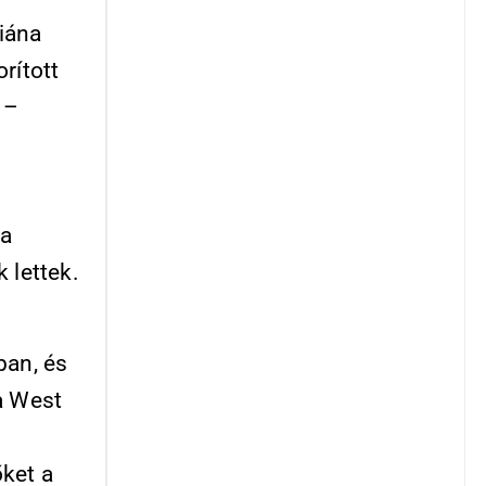
liána
rított
 –
na
 lettek.
ban, és
a West
ket a