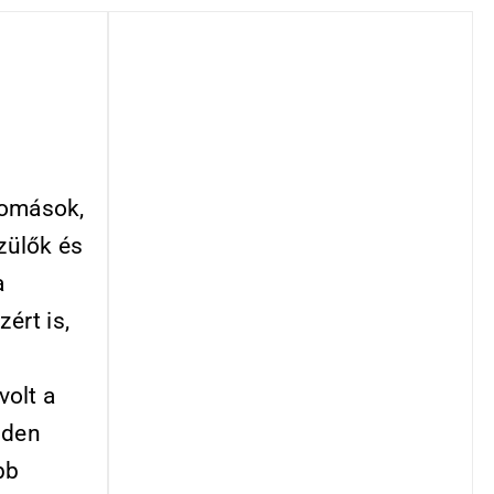
lomások,
zülők és
a
ért is,
volt a
nden
bb