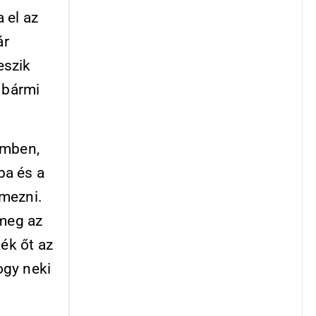
 el az
ár
eszik
 bármi
emben,
ba és a
lmezni.
 meg az
ték őt az
ogy neki