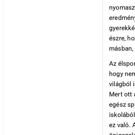
nyomaszt
eredménye
gyerekké
észre, ho
másban, 
Az élspo
hogy nem
világból 
Mert ott
egész spo
iskolából
ez való. 