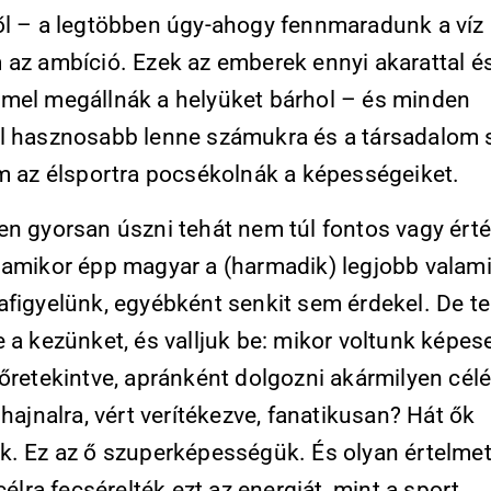
ől – a legtöbben úgy-ahogy fennmaradunk a víz
 az ambíció. Ezek az emberek ennyi akarattal é
mel megállnák a helyüket bárhol – és minden
l hasznosabb lenne számukra és a társadalom
em az élsportra pocsékolnák a képességeiket.
en gyorsan úszni tehát nem túl fontos vagy ért
 amikor épp magyar a (harmadik) legjobb valam
afigyelünk, egyébként senkit sem érdekel. De t
 a kezünket, és valljuk be: mikor voltunk képes
őretekintve, apránként dolgozni akármilyen célé
 hajnalra, vért verítékezve, fanatikusan? Hát ők
k. Ez az ő szuperképességük. És olyan értelmet
 célra fecsérelték ezt az energiát, mint a sport.