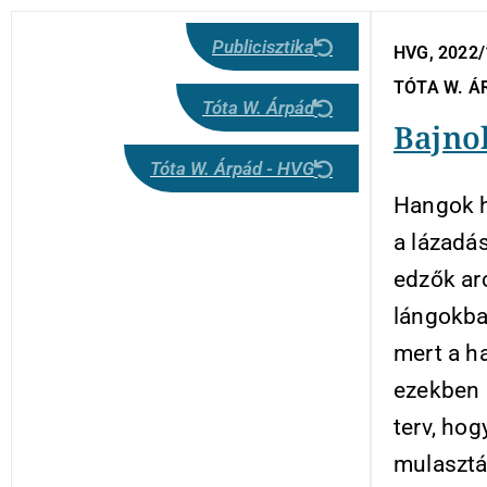
Publicisztika
HVG, 2022/1
TÓTA W. Á
Tóta W. Árpád
Bajno
Tóta W. Árpád - HVG
Hangok h
a lázadá
edzők ar
lángokban
mert a h
ezekben 
terv, ho
mulasztá