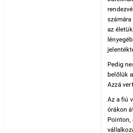
rendezvén
számára s
az életü
lényegéb
jelenték
Pedig ne
belőlük a
Azzá ver
Az a fiú
órákon á
Pointon,
vállalko