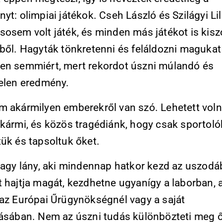
yt: olimpiai játékok. Cseh László és Szilágyi Li
osem volt játék, és minden más játékot is kiszo
kből. Hagyták tönkretenni és feláldozni magukat
en semmiért, mert rekordot úszni múlandó és
telen eredmény.
m akármilyen emberekről van szó. Lehetett vol
kármi, és közös tragédiánk, hogy csak sportolók
tük és tapsoltuk őket.
 vagy lány, aki mindennap hatkor kezd az uszodá
t hajtja magát, kezdhetne ugyanígy a laborban, 
 az Európai Űrügynökségnél vagy a saját
zásában. Nem az úszni tudás különbözteti meg ő