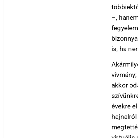
többiekt
–, hanem
fegyelem
bizonnya
is, ha n
Akármily
vívmány;
akkor od
szívünkre
évekre el
hajnalról
megtetté
virtuális