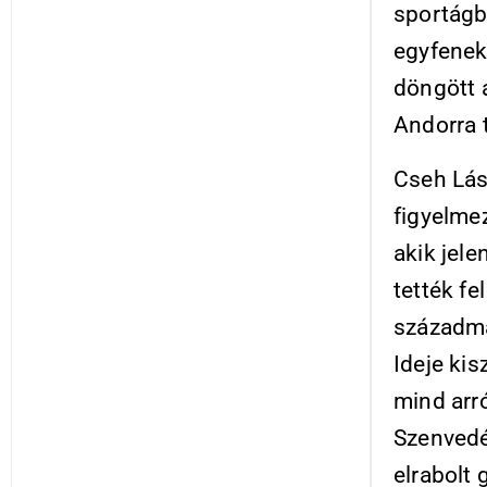
sportágba
egyfenek
döngött 
Andorra 
Cseh Lász
figyelme
akik jele
tették fe
századmá
Ideje ki
mind arr
Szenvedés
elrabolt 