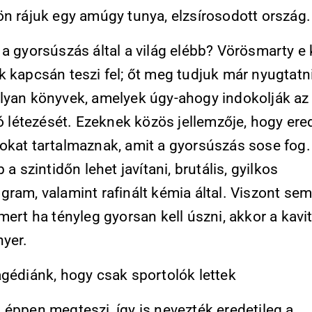
ön rájuk egy amúgy tunya, elzsírosodott ország.
a gyorsúszás által a világ elébb? Vörösmarty e
 kapcsán teszi fel; őt meg tudjuk már nyugtatni
lyan könyvek, amelyek úgy-ahogy indokolják az
ió létezését. Ezeknek közös jellemzője, hogy ered
okat tartalmaznak, amit a gyorsúszás sose fog.
b a szintidőn lehet javítani, brutális, gyilkos
gram, valamint rafinált kémia által. Viszont se
mert ha tényleg gyorsan kell úszni, akkor a kavi
nyer.
agédiánk, hogy csak sportolók lettek
 éppen megteszi, így is nevezték eredetileg a