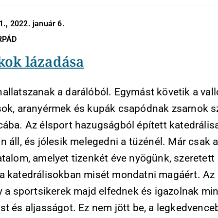
., 2022. január 6.
RPÁD
kok lázadása
allatszanak a darálóból. Egymást követik a val
sok, aranyérmek és kupák csapódnak zsarnok s
cába. Az élsport hazugságból épített katedrális
 áll, és jólesik melegedni a tüzénél. Már csak az
atalom, amelyet tizenkét éve nyögünk, szeretett
a katedrálisokban misét mondatni magáért. Az 
gy a sportsikerek majd elfednek és igazolnak mi
st és aljasságot. Ez nem jött be, a legkedvence