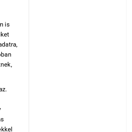
m is
iket
adatra,
bban
tnek,
az.
y
as
ekkel