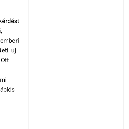
 kérdést
,
 emberi
eti, új
 Ott
mmi
tációs