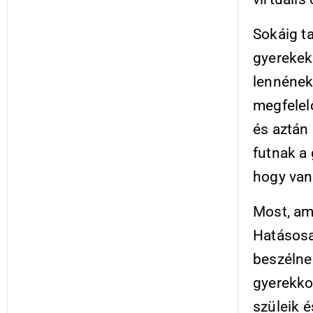
Sokáig t
gyerekek
lennének
megfelel
és aztán
futnak a
hogy van
Most, am
Hatásosa
beszélne
gyerekko
szüleik 