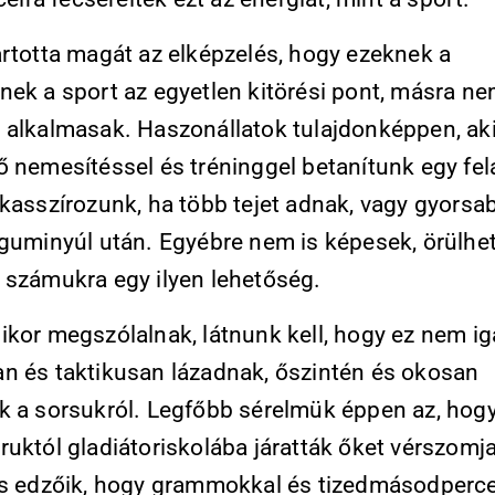
artotta magát az elképzelés, hogy ezeknek a
nek a sport az egyetlen kitörési pont, másra ne
 alkalmasak. Haszonállatok tulajdonképpen, ak
ő nemesítéssel és tréninggel betanítunk egy fel
 kasszírozunk, ha több tejet adnak, vagy gyorsa
 guminyúl után. Egyébre nem is képesek, örülhe
 számukra egy ilyen lehetőség.
ikor megszólalnak, látnunk kell, hogy ez nem ig
n és taktikusan lázadnak, őszintén és okosan
k a sorsukról. Legfőbb sérelmük éppen az, hog
ruktól gladiátoriskolába járatták őket vérszomj
és edzőik, hogy grammokkal és tizedmásodperc