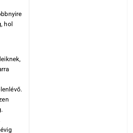
öbbnyire
, hol
leiknek,
arra
lenlévő.
szen
g.
,
 évig