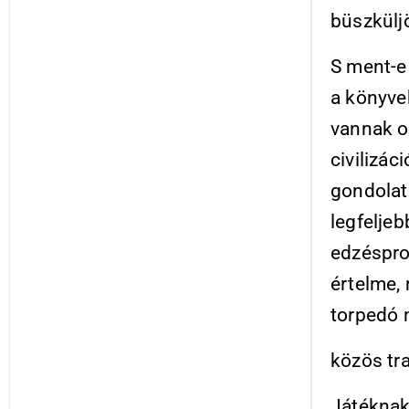
büszkülj
S ment-e 
a könyvek
vannak o
civilizác
gondolat
legfeljeb
edzéspro
értelme, 
torpedó 
közös tr
Játéknak