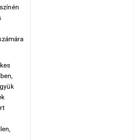
 színén
s
 számára
ékes
iben,
együk
ek
rt
len,