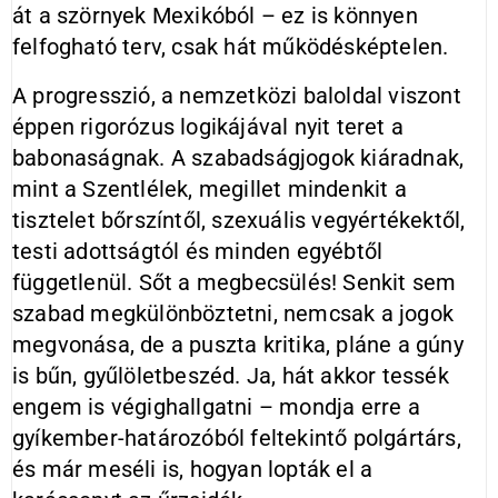
át a szörnyek Mexikóból – ez is könnyen
felfogható terv, csak hát működésképtelen.
A progresszió, a nemzetközi baloldal viszont
éppen rigorózus logikájával nyit teret a
babonaságnak. A szabadságjogok kiáradnak,
mint a Szentlélek, megillet mindenkit a
tisztelet bőrszíntől, szexuális vegyértékektől,
testi adottságtól és minden egyébtől
függetlenül. Sőt a megbecsülés! Senkit sem
szabad megkülönböztetni, nemcsak a jogok
megvonása, de a puszta kritika, pláne a gúny
is bűn, gyűlöletbeszéd. Ja, hát akkor tessék
engem is végighallgatni – mondja erre a
gyíkember-határozóból feltekintő polgártárs,
és már meséli is, hogyan lopták el a