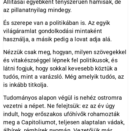
Állításai egyébként tényszerűen hamisak, de
az pillanatnyilag mindegy.
És szerepe van a politikában is. Az egyik
világáramlat gondolkodási mintaként
használja, a másik pedig a lovat adja alá.
Nézzük csak meg, hogyan, milyen szövegekkel
és vitakészséggel lépnek fel politikusok, és
látni fogjuk, hogy sokkal kevesebb köztük a
tudós, mint a varázsló. Még amelyik tudós, az
is inkább titkolja.
Tudományos alapon végül is nehéz ostromra
vezetni a népet. Ne felejtsük: ez az év úgy
indult, hogy erőszakos ufóhívők rohamozták
meg a Capitoliumot, teljesen alaptalan vádak,
álhírek, rémhírek nyomán. Vezetőjük már