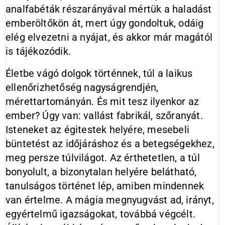
analfabéták részarányával mértük a haladást
emberöltőkön át, mert úgy gondoltuk, odáig
elég elvezetni a nyájat, és akkor már magától
is tájékozódik.
Életbe vágó dolgok történnek, túl a laikus
ellenőrizhetőség nagyságrendjén,
mérettartományán. És mit tesz ilyenkor az
ember? Úgy van: vallást fabrikál, szőranyát.
Isteneket az égitestek helyére, mesebeli
büntetést az időjáráshoz és a betegségekhez,
meg persze túlvilágot. Az érthetetlen, a túl
bonyolult, a bizonytalan helyére belátható,
tanulságos történet lép, amiben mindennek
van értelme. A mágia megnyugvást ad, irányt,
egyértelmű igazságokat, továbbá végcélt.