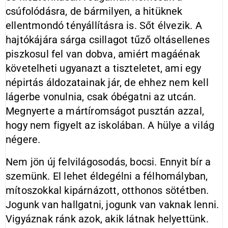
csúfolódásra, de bármilyen, a hitüknek
ellentmondó tényállításra is. Sőt élvezik. A
hajtókájára sárga csillagot tűző oltásellenes
piszkosul fel van dobva, amiért magáénak
követelheti ugyanazt a tiszteletet, ami egy
népirtás áldozatainak jár, de ehhez nem kell
lágerbe vonulnia, csak óbégatni az utcán.
Megnyerte a mártíromságot pusztán azzal,
hogy nem figyelt az iskolában. A hülye a világ
négere.
Nem jön új felvilágosodás, bocsi. Ennyit bír a
szemünk. El lehet éldegélni a félhomályban,
mítoszokkal kipárnázott, otthonos sötétben.
Jogunk van hallgatni, jogunk van vaknak lenni.
Vigyáznak ránk azok, akik látnak helyettünk.