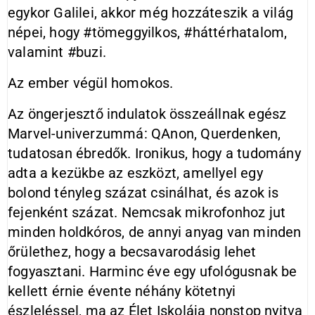
egykor Galilei, akkor még hozzáteszik a világ
népei, hogy #tömeggyilkos, #háttérhatalom,
valamint #buzi.
Az ember végül homokos.
Az öngerjesztő indulatok összeállnak egész
Marvel-univerzummá: QAnon, Querdenken,
tudatosan ébredők. Ironikus, hogy a tudomány
adta a kezükbe az eszközt, amellyel egy
bolond tényleg százat csinálhat, és azok is
fejenként százat. Nemcsak mikrofonhoz jut
minden holdkóros, de annyi anyag van minden
őrülethez, hogy a becsavarodásig lehet
fogyasztani. Harminc éve egy ufológusnak be
kellett érnie évente néhány kötetnyi
észleléssel, ma az Élet Iskolája nonstop nyitva