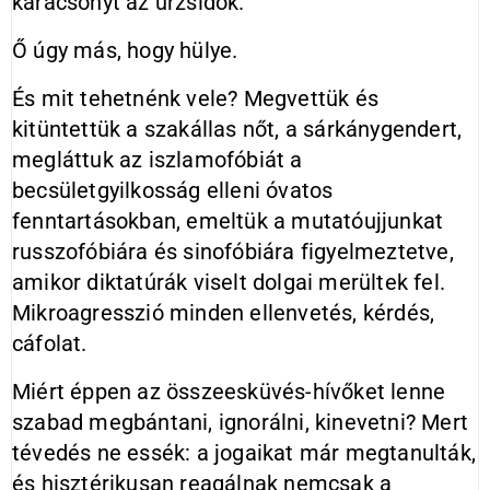
karácsonyt az űrzsidók.
Ő úgy más, hogy hülye.
És mit tehetnénk vele? Megvettük és
kitüntettük a szakállas nőt, a sárkánygendert,
megláttuk az iszlamofóbiát a
becsületgyilkosság elleni óvatos
fenntartásokban, emeltük a mutatóujjunkat
russzofóbiára és sinofóbiára figyelmeztetve,
amikor diktatúrák viselt dolgai merültek fel.
Mikroagresszió minden ellenvetés, kérdés,
cáfolat.
Miért éppen az összeesküvés-hívőket lenne
szabad megbántani, ignorálni, kinevetni? Mert
tévedés ne essék: a jogaikat már megtanulták,
és hisztérikusan reagálnak nemcsak a