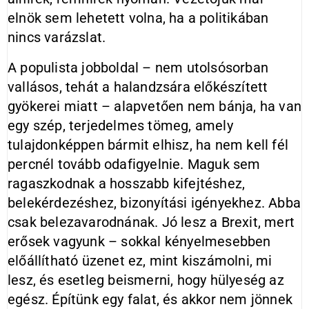
elnök sem lehetett volna, ha a politikában
nincs varázslat.
A populista jobboldal – nem utolsósorban
vallásos, tehát a halandzsára előkészített
gyökerei miatt – alapvetően nem bánja, ha van
egy szép, terjedelmes tömeg, amely
tulajdonképpen bármit elhisz, ha nem kell fél
percnél tovább odafigyelnie. Maguk sem
ragaszkodnak a hosszabb kifejtéshez,
belekérdezéshez, bizonyítási igényekhez. Abba
csak belezavarodnának. Jó lesz a Brexit, mert
erősek vagyunk – sokkal kényelmesebben
előállítható üzenet ez, mint kiszámolni, mi
lesz, és esetleg beismerni, hogy hülyeség az
egész. Építünk egy falat, és akkor nem jönnek