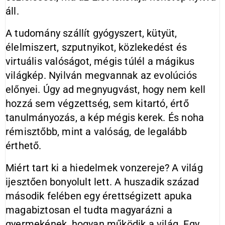
áll.
A tudomány szállít gyógyszert, kütyüt,
élelmiszert, szputnyikot, közlekedést és
virtuális valóságot, mégis túlél a mágikus
világkép. Nyilván megvannak az evolúciós
előnyei. Úgy ad megnyugvást, hogy nem kell
hozzá sem végzettség, sem kitartó, értő
tanulmányozás, a kép mégis kerek. És noha
rémisztőbb, mint a valóság, de legalább
érthető.
Miért tart ki a hiedelmek vonzereje? A világ
ijesztően bonyolult lett. A huszadik század
második felében egy érettségizett apuka
magabiztosan el tudta magyarázni a
gyermekének, hogyan működik a világ. Egy