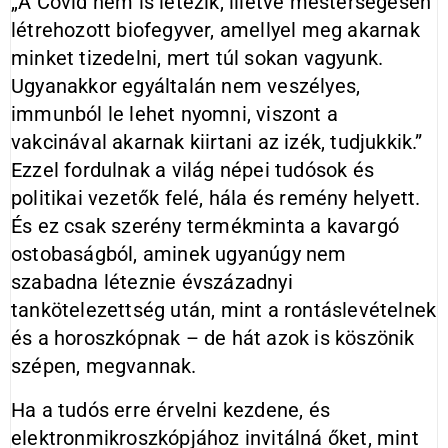
„A Covid nem is létezik, illetve mesterségesen
létrehozott biofegyver, amellyel meg akarnak
minket tizedelni, mert túl sokan vagyunk.
Ugyanakkor egyáltalán nem veszélyes,
immunból le lehet nyomni, viszont a
vakcinával akarnak kiirtani az izék, tudjukkik.”
Ezzel fordulnak a világ népei tudósok és
politikai vezetők felé, hála és remény helyett.
És ez csak szerény termékminta a kavargó
ostobaságból, aminek ugyanúgy nem
szabadna léteznie évszázadnyi
tankötelezettség után, mint a rontáslevételnek
és a horoszkópnak – de hát azok is köszönik
szépen, megvannak.
Ha a tudós erre érvelni kezdene, és
elektronmikroszkópjához invitálná őket, mint