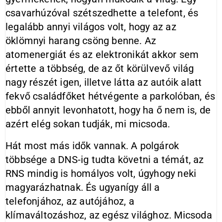
csavarhúzóval szétszedhette a telefont, és
legalább annyi világos volt, hogy az az
öklömnyi harang csöng benne. Az
atomenergiát és az elektronikát akkor sem
értette a többség, de az őt körülvevő világ
nagy részét igen, illetve látta az autóik alatt
fekvő családfőket hétvégente a parkolóban, és
ebből annyit levonhatott, hogy ha ő nem is, de
azért elég sokan tudják, mi micsoda.
Hát most más idők vannak. A polgárok
többsége a DNS-ig tudta követni a témát, az
RNS mindig is homályos volt, úgyhogy neki
magyarázhatnak. És ugyanígy áll a
telefonjához, az autójához, a
klímaváltozáshoz, az egész világhoz. Micsoda