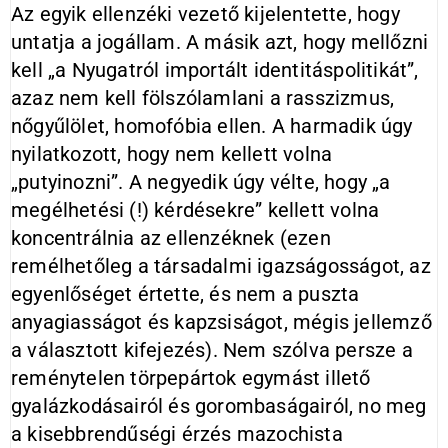
Az egyik ellenzéki vezető kijelentette, hogy
untatja a jogállam. A másik azt, hogy mellőzni
kell „a Nyugatról importált identitáspolitikát”,
azaz nem kell fölszólamlani a rasszizmus,
nőgyűlölet, homofóbia ellen. A harmadik úgy
nyilatkozott, hogy nem kellett volna
„putyinozni”. A negyedik úgy vélte, hogy „a
megélhetési (!) kérdésekre” kellett volna
koncentrálnia az ellenzéknek (ezen
remélhetőleg a társadalmi igazságosságot, az
egyenlőséget értette, és nem a puszta
anyagiasságot és kapzsiságot, mégis jellemző
a választott kifejezés). Nem szólva persze a
reménytelen törpepártok egymást illető
gyalázkodásairól és gorombaságairól, no meg
a kisebbrendűségi érzés mazochista