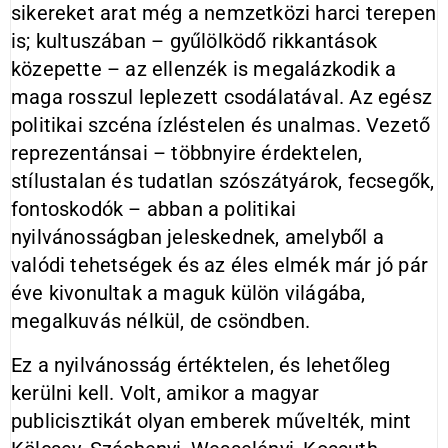
sikereket arat még a nemzetközi harci terepen
is; kultuszában – gyűlölködő rikkantások
közepette – az ellenzék is megalázkodik a
maga rosszul leplezett csodálatával. Az egész
politikai szcéna ízléstelen és unalmas. Vezető
reprezentánsai – többnyire érdektelen,
stílustalan és tudatlan szószátyárok, fecsegők,
fontoskodók – abban a politikai
nyilvánosságban jeleskednek, amelyből a
valódi tehetségek és az éles elmék már jó pár
éve kivonultak a maguk külön világába,
megalkuvás nélkül, de csöndben.
Ez a nyilvánosság értéktelen, és lehetőleg
kerülni kell. Volt, amikor a magyar
publicisztikát olyan emberek művelték, mint