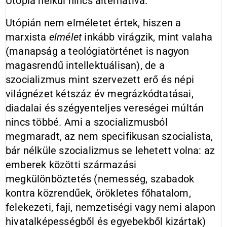
Utópia nélkül nincs alternatíva.
Utópián nem elméletet értek, hiszen a
marxista
elmélet
inkább virágzik, mint valaha
(manapság a teológiatörténet is nagyon
magasrendű intellektuálisan), de a
szocializmus mint szervezett erő és népi
világnézet kétszáz év megrázkódtatásai,
diadalai és szégyenteljes vereségei múltán
nincs többé. Ami a szocializmusból
megmaradt, az nem specifikusan szocialista,
bár nélküle szocializmus se lehetett volna: az
emberek közötti származási
megkülönböztetés (nemesség, szabadok
kontra közrendűek, örökletes főhatalom,
felekezeti, faji, nemzetiségi vagy nemi alapon
hivatalképességből és egyebekből kizártak)