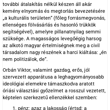
további átalakítás nélkül készen áll akár
kemény elnyomás és megtorlás bevezetésére
„a kulturális területen” (főleg forrásmegvonás,
ellenséges fölvásárlás és hasonló trükkök
segítségével), amelyre pillanatnyilag semmi
szüksége. A magasságos levegőégig harsog
az alkotó magyar értelmiségnek meg a civil
társadalom nagy részének a harci kiáltása: „én
nem politizálok, de”.
Orbán Viktor, valamint gazdag, erős, jól
szervezett apparátusa a leghagyományosabb
ideológiai elemekre támaszkodva aratott
óriási választási győzelmet a rosszul vezetett,
képtelen szerkezetű ellenzékkel szemben:
1. pénz: azaz a lakosság (értsd: a