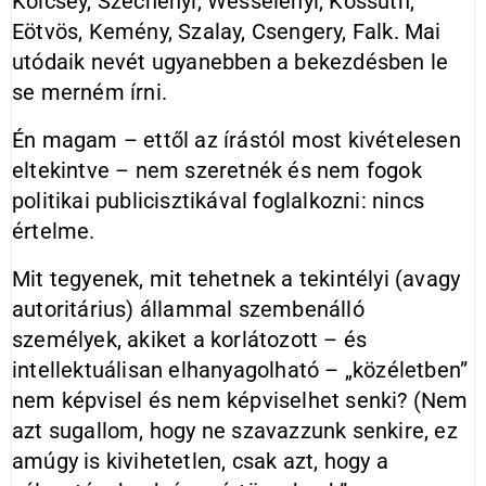
Kölcsey, Széchenyi, Wesselényi, Kossuth,
Eötvös, Kemény, Szalay, Csengery, Falk. Mai
utódaik nevét ugyanebben a bekezdésben le
se merném írni.
Én magam – ettől az írástól most kivételesen
eltekintve – nem szeretnék és nem fogok
politikai publicisztikával foglalkozni: nincs
értelme.
Mit tegyenek, mit tehetnek a tekintélyi (avagy
autoritárius) állammal szembenálló
személyek, akiket a korlátozott – és
intellektuálisan elhanyagolható – „közéletben”
nem képvisel és nem képviselhet senki? (Nem
azt sugallom, hogy ne szavazzunk senkire, ez
amúgy is kivihetetlen, csak azt, hogy a