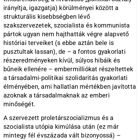
irányítja, igazgatja) körülményei között a
strukturális kisebbségben lévő
szakszervezetek, szocialista és kommunista
pártok ugyan nem hajthatták végre alapvető
históriai terveiket (s ebbe aztán bele is
pusztultak lassan), de – a fontos gyakorlati
részeredményeken kívül, súlyos hibáik és
bűneik ellenére – embermilliókat részeltettek
a társadalmi-politikai szolidaritás gyakorlati
élményében, ami hallatlan mértékben javította
azoknak a társadalmaknak az emberi
minőségét.
A szervezett proletárszocializmus és a
szocialista utópia kimúlása után (ez már
mintegy fél évszázada vált bizonyossá) –