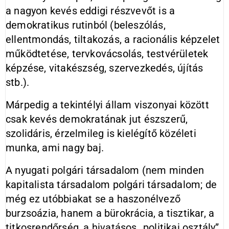
a nagyon kevés eddigi részvevőt is a
demokratikus rutinból (beleszólás,
ellentmondás, tiltakozás, a racionális képzelet
működtetése, tervkovácsolás, testvérületek
képzése, vitakészség, szervezkedés, újítás
stb.).
Márpedig a tekintélyi állam viszonyai között
csak kevés demokratának jut észszerű,
szolidáris, érzelmileg is kielégítő közéleti
munka, ami nagy baj.
A nyugati polgári társadalom (nem minden
kapitalista társadalom polgári társadalom; de
még ez utóbbiakat se a haszonélvező
burzsoázia, hanem a bürokrácia, a tisztikar, a
titkosrendőrség, a hivatásos „politikai osztály”