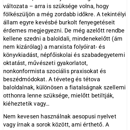
változata – arra is szüksége volna, hogy
fölkészüljön a még zordabb időkre. A tekintélyi
állam egyre kevésbé burkolt fenyegetéseit
érdemes megjegyezni. De még azelőtt rendbe
kellene szedni a baloldali, mindenekelőtt (ám
nem kizárólag) a marxista folyóirat- és
könyvkiadást, népfőiskolai és szabadegyetemi
oktatást, művészeti gyakorlatot,
nonkonformista szociális praxisokat és
beszédmódokat. A téveteg és tétova
baloldalnak, különösen a fiatalságnak szellemi
otthonra lenne szüksége, mielőtt betiltják,
kiéheztetik vagy…
Nem kevesen használnak aesopusi nyelvet
vagy írnak a sorok között, ami érthető. A