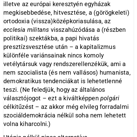
illetve az európai keresztyén egyházak
megkisebbedése, hitvesztése, a (görögkeleti)
ortodoxia (vissza)középkoriasulása, az
ecclesia militans
visszahúzódása a (részben
politikai) szektákba, a papi hivatás
presztízsvesztése után – a kapitalizmus
különféle variánsainak nincs komoly
vetélytársuk vagy rendszerellenzékük, ami a
nem szocialista (és nem vallásos) humanista,
demokratikus tendenciákat is lehetetlenné
teszi. (Ne feledjük, hogy az általános
választójogot – ezt a kiváltképpen
polgári
célkitűzést – az akkor még elvileg forradalmi
szociáldemokrácia nélkül soha nem lehetett
volna kiharcolni.)