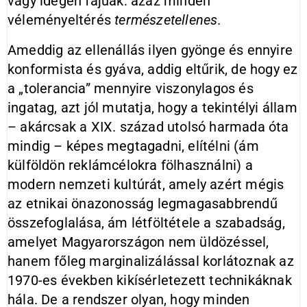
vagy idegen fajúak: azaz minden
véleményeltérés
természetellenes
.
Ameddig az ellenállás ilyen gyönge és ennyire
konformista és gyáva, addig eltűrik, de hogy ez
a „tolerancia” mennyire viszonylagos és
ingatag, azt jól mutatja, hogy a tekintélyi állam
– akárcsak a XIX. század utolsó harmada óta
mindig – képes megtagadni, elítélni (ám
külföldön reklámcélokra fölhasználni) a
modern nemzeti kultúrát, amely azért mégis
az etnikai önazonosság legmagasabbrendű
összefoglalása, ám létföltétele a szabadság,
amelyet Magyarországon nem üldözéssel,
hanem főleg marginalizálással korlátoznak az
1970-es években kikísérletezett technikáknak
hála. De a rendszer olyan, hogy minden