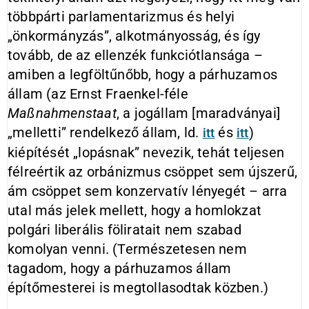
többpárti parlamentarizmus és helyi
„önkormányzás”, alkotmányosság, és így
tovább, de az ellenzék funkciótlansága –
amiben a legföltűnőbb, hogy a párhuzamos
állam (az Ernst Fraenkel-féle
Maßnahmenstaat
, a jogállam [maradványai]
„melletti” rendelkező állam, ld.
és
)
itt
itt
kiépítését „lopásnak” nevezik, tehát teljesen
félreértik az orbánizmus csöppet sem újszerű,
ám csöppet sem konzervatív lényegét – arra
utal más jelek mellett, hogy a homlokzat
polgári liberális föliratait nem szabad
komolyan venni. (Természetesen nem
tagadom, hogy a párhuzamos állam
építőmesterei is megtollasodtak közben.)