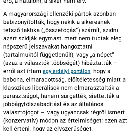
erő, a hatalom, a siker nem érv.
A magyarországi ellenzéki pártok azonban
bebizonyították, hogy nekik a sikeresnek
tetsző taktika („összefogás”) számít, szidni
azért szidják egymást, mert nem tudtak elég
népszerű jelszavakat hangoztatni
(tartalmuktól függetlenül!), vagy „a népet”
(azaz a választók többségét) hibáztatták –
erről azt írtam
, hogy a
egy erdélyi portálon
babona, elmaradottság, előítéletesség miatt a
klasszikus liberálisok nem elmarasztalták a
parasztságot, hanem sürgették, siettették a
jobbágyfölszabadítást és az általános
választójogot –, vagy ugyancsak régről ismert
(konzervatív) módon az értelmiséget: ezen azt
kell érteni, hogy az elvszerűséget,