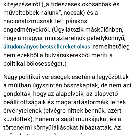
kifejezéseiről („a fideszesek okosabbak és
műveltebbek nálunk”, nocsak) és a
nacionalizmusnak tett pánikos
engedményekről. (Úgy látszik máskülönben,
hogy a magyar miniszterelnök pehelykönnyű,
; remélhetőleg
áltudományos bestsellereket olvas
nem ezekből a bulvársikerekből meríti a
politikai bölcsességet.)
Nagy politikai vereségek esetén a legyőzöttek
a múltban úgyszintén összekaptak, de nem azt
gondolták, hogy az alapelveik, az alapvető
beállítottságaik és magatartásformáik lettek
érvénytelenek (elvégre hittek bennük, azért
küzdöttek), hanem a saját munkájukat és a
történelmi környülállásokat hibáztatták. Az