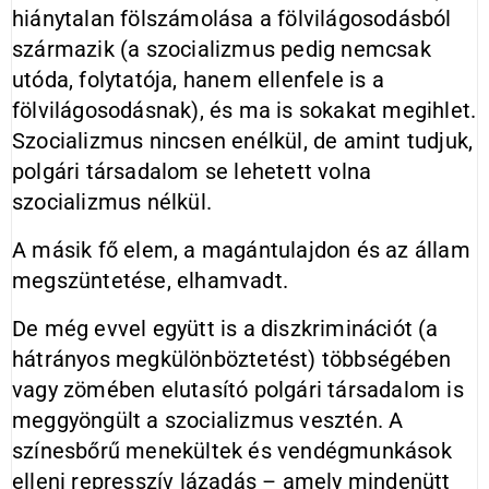
hiánytalan fölszámolása a fölvilágosodásból
származik (a szocializmus pedig nemcsak
utóda, folytatója, hanem ellenfele is a
fölvilágosodásnak), és ma is sokakat megihlet.
Szocializmus nincsen enélkül, de amint tudjuk,
polgári társadalom se lehetett volna
szocializmus nélkül.
A másik fő elem, a magántulajdon és az állam
megszüntetése, elhamvadt.
De még evvel együtt is a diszkriminációt (a
hátrányos megkülönböztetést) többségében
vagy zömében elutasító polgári társadalom is
meggyöngült a szocializmus vesztén. A
színesbőrű menekültek és vendégmunkások
elleni represszív lázadás – amely mindenütt