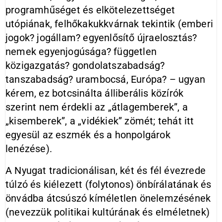
programhűséget és elkötelezettséget
utópiának, felhőkakukkvárnak tekintik (emberi
jogok? jogállam? egyenlősítő újraelosztás?
nemek egyenjogúsága? független
közigazgatás? gondolatszabadság?
tanszabadság? urambocsá, Európa? – ugyan
kérem, ez botcsinálta álliberális közírók
szerint nem érdekli az „átlagemberek”, a
„kisemberek”, a „vidékiek” zömét; tehát itt
egyesül az eszmék és a honpolgárok
lenézése).
A Nyugat tradicionálisan, két és fél évezrede
túlzó és kiélezett (folytonos) önbírálatának és
önvádba átcsúszó kíméletlen önelemzésének
(nevezzük politikai kultúrának és elméletnek)