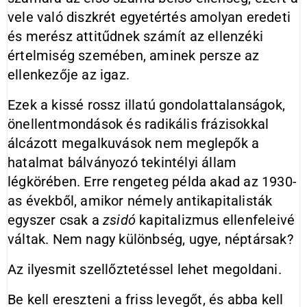
vele való diszkrét egyetértés amolyan eredeti
és merész attitűdnek számít az ellenzéki
értelmiség szemében, aminek persze az
ellenkezője az igaz.
Ezek a kissé rossz illatú gondolattalanságok,
önellentmondások és radikális frázisokkal
álcázott megalkuvások nem meglepők a
hatalmat bálványozó tekintélyi állam
légkörében. Erre rengeteg példa akad az 1930-
as évekből, amikor némely antikapitalisták
egyszer csak a
zsidó
kapitalizmus ellenfeleivé
váltak. Nem nagy különbség, ugye, néptársak?
Az ilyesmit szellőztetéssel lehet megoldani.
Be kell ereszteni a friss levegőt, és abba kell