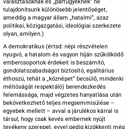
választásoknak és „pártügyeknek” ne
tulajdonítsunk különösebb jelentőséget,
ameddig a magyar állam „hatalmi”, azaz
politikai, közigazgatási, ideológiai szerkezete
olyan, amilyen.)
A demokratikus (értsd: népi részvételen
nyugvó, a hatalom és vagyon híján szűkölködő
embercsoportok érdekeit is beszámító,
gondolatszabadságot biztosító, egalitárius
éthoszú, tehát a „köznépet” becsülő, mindenki
méltóságát respektáló) berendezkedés
felemássága, majd végzetes hanyatlása után
bekövetkezhető teljes megsemmisülése –
egyebek mellett – avval a járulékos kárral is
társul, hogy csak kevés embernek nyújt
tevékeny szerepet, evvel pedig kizökkenti még