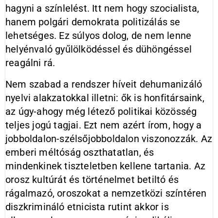
hagyni a színlelést. Itt nem hogy szocialista,
hanem polgári demokrata politizálás se
lehetséges. Ez súlyos dolog, de nem lenne
helyénvaló gyűlölködéssel és dühöngéssel
reagálni rá.
Nem szabad a rendszer híveit dehumanizáló
nyelvi alakzatokkal illetni: ők is honfitársaink,
az úgy-ahogy még létező politikai közösség
teljes jogú tagjai. Ezt nem azért írom, hogy a
jobboldalon-szélsőjobboldalon viszonozzák. Az
emberi méltóság oszthatatlan, és
mindenkinek tiszteletben kellene tartania. Az
orosz kultúrát és történelmet betiltó és
rágalmazó, oroszokat a nemzetközi színtéren
diszkrimináló etnicista rutint akkor is