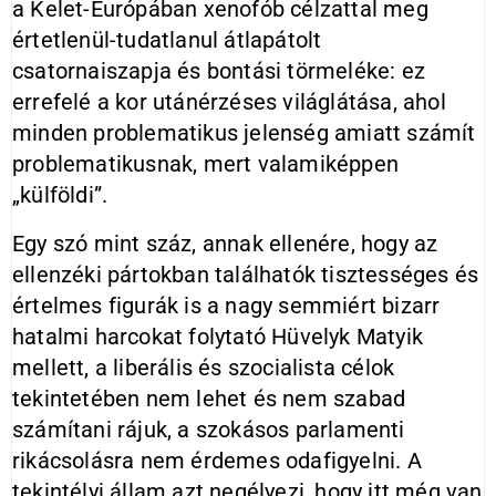
a Kelet-Európában xenofób célzattal meg
értetlenül-tudatlanul átlapátolt
csatornaiszapja és bontási törmeléke: ez
errefelé a kor utánérzéses világlátása, ahol
minden problematikus jelenség amiatt számít
problematikusnak, mert valamiképpen
„külföldi”.
Egy szó mint száz, annak ellenére, hogy az
ellenzéki pártokban találhatók tisztességes és
értelmes figurák is a nagy semmiért bizarr
hatalmi harcokat folytató Hüvelyk Matyik
mellett, a liberális és szocialista célok
tekintetében nem lehet és nem szabad
számítani rájuk, a szokásos parlamenti
rikácsolásra nem érdemes odafigyelni. A
tekintélyi állam azt negélyezi, hogy itt még van