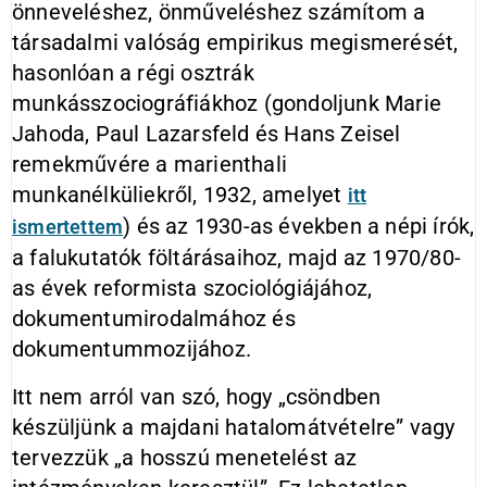
önneveléshez, önműveléshez számítom a
társadalmi valóság empirikus megismerését,
hasonlóan a régi osztrák
munkásszociográfiákhoz (gondoljunk Marie
Jahoda, Paul Lazarsfeld és Hans Zeisel
remekművére a marienthali
munkanélküliekről, 1932, amelyet
itt
) és az 1930-as években a népi írók,
ismertettem
a falukutatók föltárásaihoz, majd az 1970/80-
as évek reformista szociológiájához,
dokumentumirodalmához és
dokumentummozijához.
Itt nem arról van szó, hogy „csöndben
készüljünk a majdani hatalomátvételre” vagy
tervezzük „a hosszú menetelést az