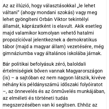
Az az illúzió, hogy választásokkal „le lehet
váltani” (ahogy mondani szokás) vagy meg
lehet gyöngíteni Orbán Viktor tekintélyi
államát, káprázatként is elavult. Akik esetleg
majd valamikor komolyan vehető hatalmi
propozícióval jelentkeznek a demokratikus
tábor (majd a magyar állam) vezetésére, még
gimnáziumba vagy általános iskolába járnak.
Bár politikai befolyásuk zéró, baloldali
értelmiségiek bőven vannak Magyarországon
(is) – a sajtóban ez nem nagyon látszik, kivéve
néhány kis példányszámú időszaki folyóiratot
–, az önnevelés és az önművelés munkájában,
az elméleti és történeti tudás
megszerzésében van ki segítsen. Ehhöz az