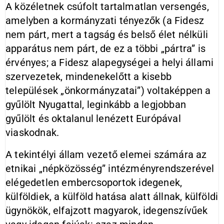
A közéletnek csúfolt tartalmatlan versengés,
amelyben a kormányzati tényezők (a Fidesz
nem párt, mert a tagság és belső élet nélküli
apparátus nem párt, de ez a többi „pártra” is
érvényes; a Fidesz alapegységei a helyi állami
szervezetek, mindenekelőtt a kisebb
települések „önkormányzatai”) voltaképpen a
gyűlölt Nyugattal, leginkább a legjobban
gyűlölt és oktalanul lenézett Európával
viaskodnak.
A tekintélyi állam vezető elemei számára az
etnikai „népközösség” intézményrendszerével
elégedetlen embercsoportok idegenek,
külföldiek, a külföld hatása alatt állnak, külföldi
ügynökök, elfajzott magyarok, idegenszívűek