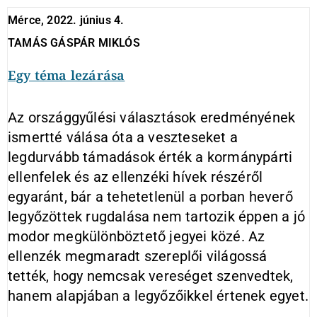
Mérce, 2022. június 4.
TAMÁS GÁSPÁR MIKLÓS
Egy téma lezárása
Az országgyűlési választások eredményének
ismertté válása óta a veszteseket a
legdurvább támadások érték a kormánypárti
ellenfelek és az ellenzéki hívek részéről
egyaránt, bár a tehetetlenül a porban heverő
legyőzöttek rugdalása nem tartozik éppen a jó
modor megkülönböztető jegyei közé. Az
ellenzék megmaradt szereplői világossá
tették, hogy nemcsak vereséget szenvedtek,
hanem alapjában a legyőzőikkel értenek egyet.