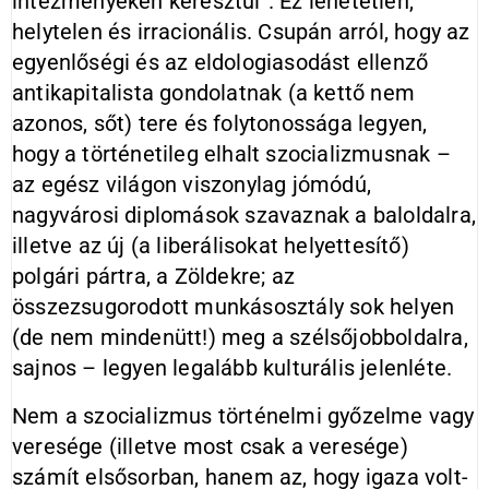
intézményeken keresztül”. Ez lehetetlen,
helytelen és irracionális. Csupán arról, hogy az
egyenlőségi és az eldologiasodást ellenző
antikapitalista gondolatnak (a kettő nem
azonos, sőt) tere és folytonossága legyen,
hogy a történetileg elhalt szocializmusnak –
az egész világon viszonylag jómódú,
nagyvárosi diplomások szavaznak a baloldalra,
illetve az új (a liberálisokat helyettesítő)
polgári pártra, a Zöldekre; az
összezsugorodott munkásosztály sok helyen
(de nem mindenütt!) meg a szélsőjobboldalra,
sajnos – legyen legalább kulturális jelenléte.
Nem a szocializmus történelmi győzelme vagy
veresége (illetve most csak a veresége)
számít elsősorban, hanem az, hogy igaza volt-