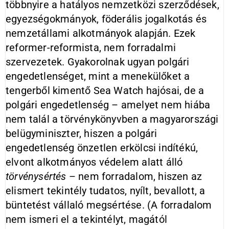
többnyire a hatályos nemzetközi szerződések,
egyezségokmányok, föderális jogalkotás és
nemzetállami alkotmányok alapján. Ezek
reformer-reformista, nem forradalmi
szervezetek. Gyakorolnak ugyan polgári
engedetlenséget, mint a menekülőket a
tengerből kimentő Sea Watch hajósai, de a
polgári engedetlenség – amelyet nem hiába
nem talál a törvénykönyvben a magyarországi
belügyminiszter, hiszen a polgári
engedetlenség önzetlen erkölcsi indítékú,
elvont alkotmányos védelem alatt álló
törvénysértés
– nem forradalom, hiszen az
elismert tekintély tudatos, nyílt, bevallott, a
büntetést vállaló megsértése. (A forradalom
nem ismeri el a tekintélyt, magától