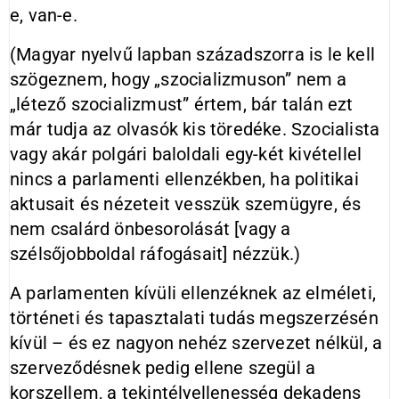
e, van-e.
(Magyar nyelvű lapban századszorra is le kell
szögeznem, hogy „szocializmuson” nem a
„létező szocializmust” értem, bár talán ezt
már tudja az olvasók kis töredéke. Szocialista
vagy akár polgári baloldali egy-két kivétellel
nincs a parlamenti ellenzékben, ha politikai
aktusait és nézeteit vesszük szemügyre, és
nem csalárd önbesorolását [vagy a
szélsőjobboldal ráfogásait] nézzük.)
A parlamenten kívüli ellenzéknek az elméleti,
történeti és tapasztalati tudás megszerzésén
kívül – és ez nagyon nehéz szervezet nélkül, a
szerveződésnek pedig ellene szegül a
korszellem, a tekintélyellenesség dekadens