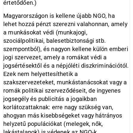
értetődően.)
Magyarországon is kellene újabb NGO, ha
lehet hozzá pénzt szerezni valahonnan, amely
a munkásokat védi (munkajogi,
szociálpolitikai, balesetbiztonsági stb.
szempontból), és nagyon kellene külön emberi
jogi szervezet, amely a romákat védi a
jogsértésektől és a népjóléti diszkriminációtól.
Ezek nem helyettesíthetik a
szakszervezeteket, munkástanácsokat vagy a
romák politikai szerveződéseit, de ingyenes
jogsegély és publicitás a jogaikban
korlátozattaknak: erre nagy szükség van,
ahogyan más kisebbségeket vagy hátrányos
helyzetű populációkat (melegek, nők,
lakástalanok) is védenek az NGO-k.