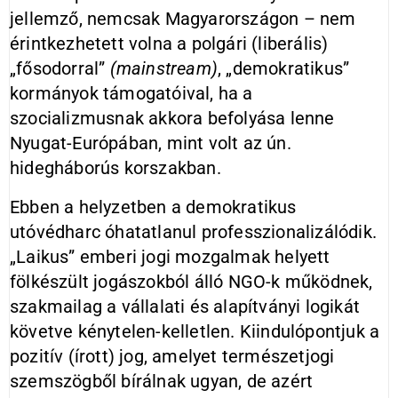
jellemző, nemcsak Magyarországon – nem
érintkezhetett volna a polgári (liberális)
„fősodorral”
(mainstream)
, „demokratikus”
kormányok támogatóival, ha a
szocializmusnak akkora befolyása lenne
Nyugat-Európában, mint volt az ún.
hidegháborús korszakban.
Ebben a helyzetben a demokratikus
utóvédharc óhatatlanul professzionalizálódik.
„Laikus” emberi jogi mozgalmak helyett
fölkészült jogászokból álló NGO-k működnek,
szakmailag a vállalati és alapítványi logikát
követve kénytelen-kelletlen. Kiindulópontjuk a
pozitív (írott) jog, amelyet természetjogi
szemszögből bírálnak ugyan, de azért