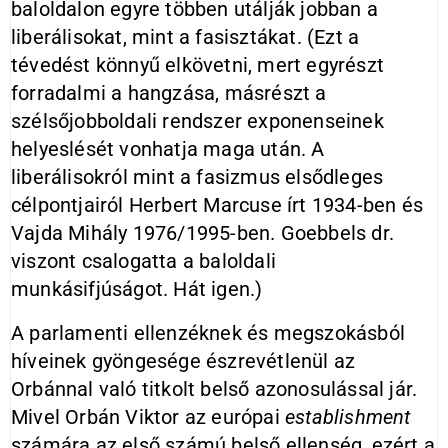
baloldalon egyre többen utálják jobban a
liberálisokat, mint a fasisztákat. (Ezt a
tévedést könnyű elkövetni, mert egyrészt
forradalmi a hangzása, másrészt a
szélsőjobboldali rendszer exponenseinek
helyeslését vonhatja maga után. A
liberálisokról mint a fasizmus elsődleges
célpontjairól Herbert Marcuse írt 1934-ben és
Vajda Mihály 1976/1995-ben. Goebbels dr.
viszont csalogatta a baloldali
munkásifjúságot. Hát igen.)
A parlamenti ellenzéknek és megszokásból
híveinek gyöngesége észrevétlenül az
Orbánnal való titkolt belső azonosulással jár.
Mivel Orbán Viktor az európai
establishment
számára az első számú belső ellenség, ezért a