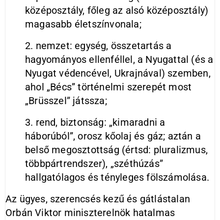
középosztály, főleg az alsó középosztály)
magasabb életszínvonala;
2. nemzet: egység, összetartás a
hagyományos ellenféllel, a Nyugattal (és a
Nyugat védencével, Ukrajnával) szemben,
ahol „Bécs” történelmi szerepét most
„Brüsszel” játssza;
3. rend, biztonság: „kimaradni a
háborúból”, orosz kőolaj és gáz; aztán a
belső megosztottság (értsd: pluralizmus,
többpártrendszer), „széthúzás”
hallgatólagos és tényleges fölszámolása.
Az ügyes, szerencsés kezű és gátlástalan
Orbán Viktor miniszterelnök hatalmas