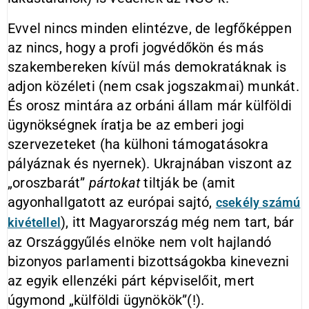
Evvel nincs minden elintézve, de legfőképpen
az nincs, hogy a profi jogvédőkön és más
szakembereken kívül más demokratáknak is
adjon közéleti (nem csak jogszakmai) munkát.
És orosz mintára az orbáni állam már külföldi
ügynökségnek íratja be az emberi jogi
szervezeteket (ha külhoni támogatásokra
pályáznak és nyernek). Ukrajnában viszont az
„oroszbarát”
pártokat
tiltják be (amit
agyonhallgatott az európai sajtó,
csekély számú
), itt Magyarország még nem tart, bár
kivétellel
az Országgyűlés elnöke nem volt hajlandó
bizonyos parlamenti bizottságokba kinevezni
az egyik ellenzéki párt képviselőit, mert
úgymond „külföldi ügynökök”(!).