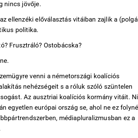
g nincs jövője.
az ellenzéki előválasztás vitáiban zajlik a (polgá
ikus politika.
ó? Frusztráló? Ostobácska?
ne.
zemügyre venni a németországi koalíciós
lakítás nehézségeit s a róluk szóló szüntelen
ogást. Az ausztriai koalíciós kormány vitáit. N
n egyetlen európai ország se, ahol ne ez folyné
öbbpártrendszerben, médiapluralizmusban ez a
.