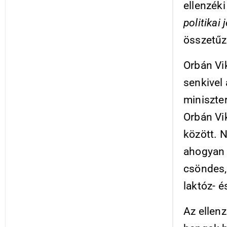
ellenzéki
politikai 
összetűzé
Orbán Vi
senkivel 
miniszter
Orbán Vik
között. 
ahogyan 
csöndes, 
laktóz- 
Az ellen