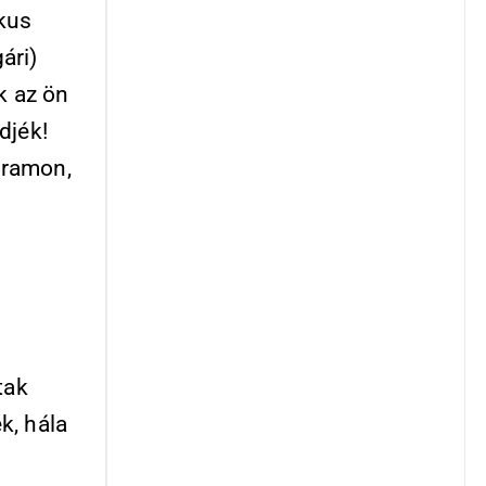
ikus
ári)
k az ön
djék!
gramon,
tak
k, hála