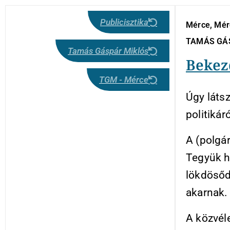
Publicisztika
Mérce, Mérc
TAMÁS GÁ
Tamás Gáspár Miklós
Bekez
TGM - Mérce
Úgy látsz
politikáró
A (polgá
Tegyük h
lökdösőd
akarnak.
A közvél