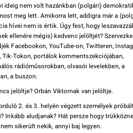
yi ideig nem volt hazánkban (polgári) demokrat
 most meg lett. Amikorra lett, addigra már a (polg
a hívei nem is értik. Úgy fest, hogy leszavazzá
ek ellenére mégis) kedvenc jelöltjét? Szervezke
jék Facebookon, YouTube-on, Twitteren, Insta
, Tik-Tokon, portálok kommentszekciójában,
nálós rádióműsorokban, olvasói levelekben, a
n, a buszon.
cs jelöltje? Orbán Viktornak van jelöltje.
orduló 2. és 3. helyén végzett személyek próbál
i? Inkább aludjanak? Hát persze hogy trükközne
nem sikerült nekik, annyi baj legyen.