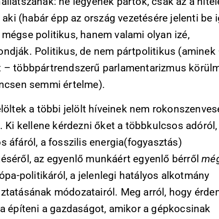
llatszanak: ne legyenek pártok, csak az a hitel
, aki (habár épp az ország vezetésére jelenti be 
 mégse politikus, hanem valami olyan izé,
ndják. Politikus, de nem pártpolitikus (aminek
 – többpártrendszerű parlamentarizmus körül
incsen semmi értelme).
löltek a többi jelölt híveinek nem rokonszenve
. Ki kellene kérdezni őket a többkulcsos adóról,
 áfáról, a fosszilis energia(fogyasztás)
éséről, az egyenlő munkáért egyenlő bérről
még
rópa-politikáról, a jelenlegi hatályos alkotmány
ztatásának módozatairól. Meg arról, hogy érde
ra építeni a gazdaságot, amikor a gépkocsinak