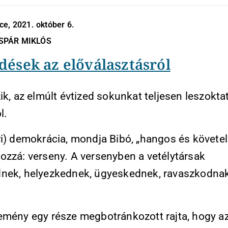
e, 2021. október 6.
SPÁR MIKLÓS
dések az előválasztásról
ik, az elmúlt évtized sokunkat teljesen leszoktat
l.
ri) demokrácia, mondja Bibó, „hangos és követel
ozzá: verseny. A versenyben a vetélytársak
nek, helyezkednek, ügyeskednek, ravaszkodnak
emény egy része megbotránkozott rajta, hogy a