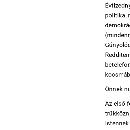
Évtizedn
politika,
demokráci
(mindenn
Gúnyolód
Redditen
betelefo
kocsmába
Önnek nin
Az első f
trükközn
Istennek 