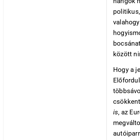
hangok ha
politikus
valahogy
hogyismo
bocsánat
között n
Hogy a je
Előfordul
többsávos
csökkent
is
, az Eu
megválto
autóipar