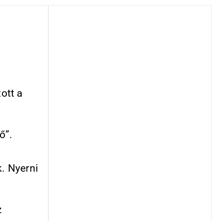
ott a
ő”.
. Nyerni
z