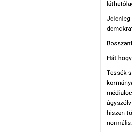
láthatóla
Jelenleg 
demokrat
Bosszant
Hát hogy
Tessék s
kormánya
médialocs
úgyszólvá
hiszen t
normális