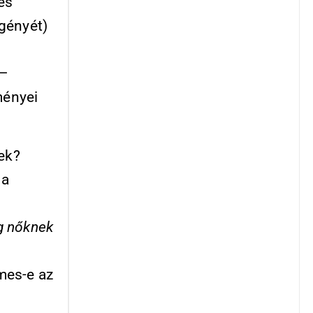
es
igényét)
 –
ményei
sek?
 a
 nőknek
mes-e az