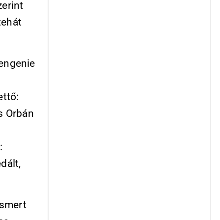
zerint
tehát
sengenie
ettő:
és Orbán
:
dált,
ismert