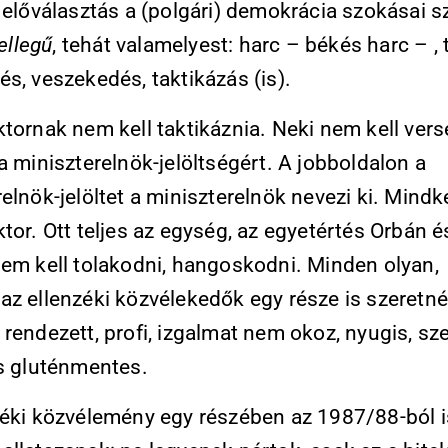
 előválasztás a (polgári) demokrácia szokásai s
jellegű
, tehát valamelyest: harc – békés harc – , 
s, veszekedés, taktikázás (is).
ktornak nem kell taktikáznia. Neki nem kell ver
a miniszterelnök-jelöltségért. A jobboldalon a
elnök-jelöltet a miniszterelnök nevezi ki. Mindk
tor. Ott teljes az egység, az egyetértés Orbán 
Nem kell tolakodni, hangoskodni. Minden olyan,
az ellenzéki közvélekedők egy része is szeretné
rendezett, profi, izgalmat nem okoz, nyugis, sze
és gluténmentes.
zéki közvélemény egy részében az 1987/88-ból 