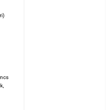
ri)
incs
k,