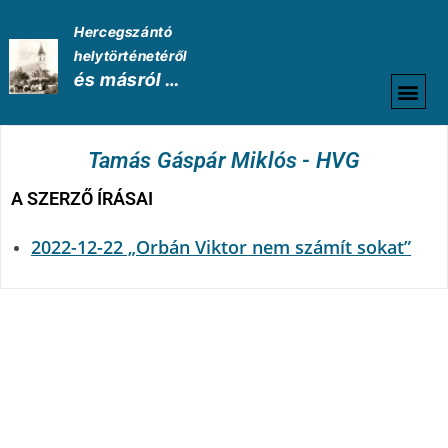
Hercegszántó
helytörténetéről
és másról …
HELYTÖRTÉNETI
Tamás Gáspár Miklós - HVG
A SZERZŐ ÍRÁSAI
2022-12-22 „Orbán Viktor nem számít sokat”