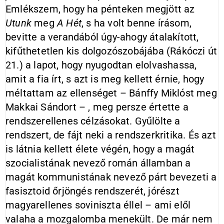
Emlékszem, hogy ha pénteken megjött az
Utunk
meg
A Hét
, s ha volt benne írásom,
bevitte a verandából úgy-ahogy átalakított,
kifűthetetlen kis dolgozószobájába (Rákóczi út
21.) a lapot, hogy nyugodtan elolvashassa,
amit a fia írt, s azt is meg kellett érnie, hogy
méltattam az ellenséget – Bánffy Miklóst meg
Makkai Sándort – , meg persze értette a
rendszerellenes célzásokat. Gyűlölte a
rendszert, de fájt neki a rendszerkritika. És azt
is látnia kellett élete végén, hogy a magát
szocialistának nevező román államban a
magát kommunistának nevező párt bevezeti a
fasisztoid őrjöngés rendszerét, jórészt
magyarellenes soviniszta éllel – ami elől
valaha a mozgalomba menekült. De már nem