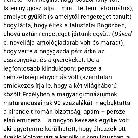
Isten nyugosztalja – miatt lettem református),
amelyet gyűlölt (s amelytől rengeteget tanult),
hogy látta, hogy éltek a falusfelei Bögözben,
ahová aztán rengeteget jártunk együtt (
Dúvad
c. novellája antológiadarab volt és maradt),
hogy verte a nagygazda pátriárka az
asszonyokat és a gyerekeket. De a
legfontosabb kiindulópont persze a
nemzetiségi elnyomás volt (számtalan
emlékezés írja le, hogy a két világháború
között Erdélyben a magyar gimnáziumok
maturandusainak 90 százalékát megbuktatta
a kirendelt román bizottság, apám – persze
első eminens – a nagyon kevesek egyike volt,
aki egyetemre kerülhetett, hogy éhezzék ott
évekig Kolozsvárt a katolikus konviktusban, a