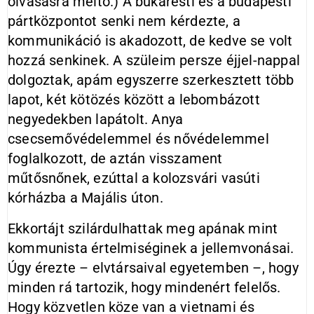
olvasásra méltó.) A bukaresti és a budapesti
pártközpontot senki nem kérdezte, a
kommunikáció is akadozott, de kedve se volt
hozzá senkinek. A szüleim persze éjjel-nappal
dolgoztak, apám egyszerre szerkesztett több
lapot, két kötözés között a lebombázott
negyedekben lapátolt. Anya
csecsemővédelemmel és nővédelemmel
foglalkozott, de aztán visszament
műtősnőnek, ezúttal a kolozsvári vasúti
kórházba a Majális úton.
Ekkortájt szilárdulhattak meg apának mint
kommunista értelmiséginek a jellemvonásai.
Úgy érezte – elvtársaival egyetemben –, hogy
minden rá tartozik, hogy mindenért felelős.
Hogy közvetlen köze van a vietnami és