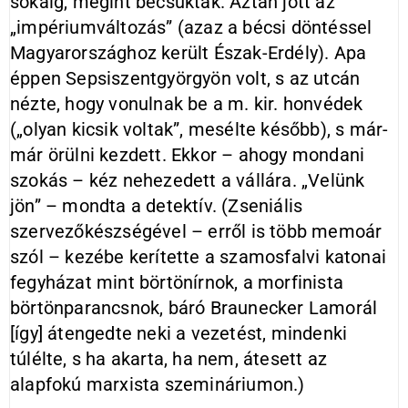
sokáig, megint becsukták. Aztán jött az
„impériumváltozás” (azaz a bécsi döntéssel
Magyarországhoz került Észak-Erdély). Apa
éppen Sepsiszentgyörgyön volt, s az utcán
nézte, hogy vonulnak be a m. kir. honvédek
(„olyan kicsik voltak”, mesélte később), s már-
már örülni kezdett. Ekkor – ahogy mondani
szokás – kéz nehezedett a vállára. „Velünk
jön” – mondta a detektív. (Zseniális
szervezőkészségével – erről is több memoár
szól – kezébe kerítette a szamosfalvi katonai
fegyházat mint börtönírnok, a morfinista
börtönparancsnok, báró Braunecker Lamorál
[így] átengedte neki a vezetést, mindenki
túlélte, s ha akarta, ha nem, átesett az
alapfokú marxista szemináriumon.)