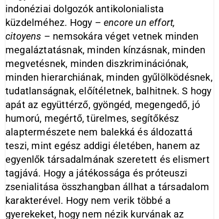
indonéziai dolgozók antikolonialista
küzdelméhez. Hogy –
encore un effort,
citoyens
– nemsokára véget vetnek minden
megaláztatásnak, minden kínzásnak, minden
megvetésnek, minden diszkriminációnak,
minden hierarchiának, minden gyűlölködésnek,
tudatlanságnak, előítéletnek, balhitnek. S hogy
apát az együttérző, gyöngéd, megengedő, jó
humorú, megértő, türelmes, segítőkész
alaptermészete nem balekká és áldozattá
teszi, mint egész addigi életében, hanem az
egyenlők társadalmának szeretett és elismert
tagjává. Hogy a játékossága és próteuszi
zsenialitása összhangban állhat a társadalom
karakterével. Hogy nem verik többé a
gyerekeket, hogy nem nézik kurvának az