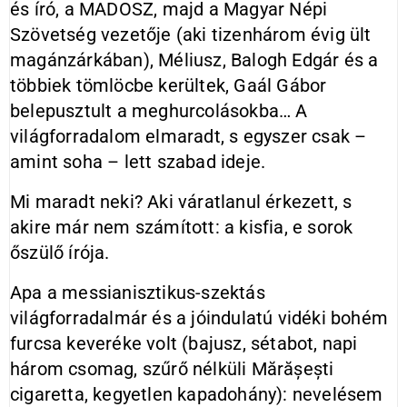
és író, a MADOSZ, majd a Magyar Népi
Szövetség vezetője (aki tizenhárom évig ült
magánzárkában), Méliusz, Balogh Edgár és a
többiek tömlöcbe kerültek, Gaál Gábor
belepusztult a meghurcolásokba… A
világforradalom elmaradt, s egyszer csak –
amint soha – lett szabad ideje.
Mi maradt neki? Aki váratlanul érkezett, s
akire már nem számított: a kisfia, e sorok
őszülő írója.
Apa a messianisztikus-szektás
világforradalmár és a jóindulatú vidéki bohém
furcsa keveréke volt (bajusz, sétabot, napi
három csomag, szűrő nélküli Mărășești
cigaretta, kegyetlen kapadohány): nevelésem