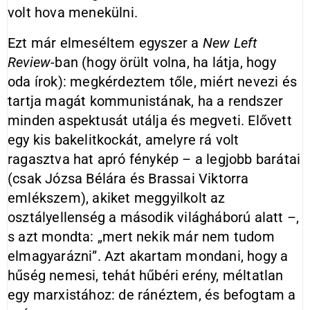
volt hova menekülni.
Ezt már elmeséltem egyszer a
New Left
Review
-ban (hogy örült volna, ha látja, hogy
oda írok): megkérdeztem tőle, miért nevezi és
tartja magát kommunistának, ha a rendszer
minden aspektusát utálja és megveti. Elővett
egy kis bakelitkockát, amelyre rá volt
ragasztva hat apró fénykép – a legjobb barátai
(csak Józsa Bélára és Brassai Viktorra
emlékszem), akiket meggyilkolt az
osztályellenség a második világháború alatt –,
s azt mondta: „mert nekik már nem tudom
elmagyarázni”. Azt akartam mondani, hogy a
hűség nemesi, tehát hűbéri erény, méltatlan
egy marxistához: de ránéztem, és befogtam a