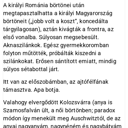
A királyi Románia börtönei után
megtapasztalhatta a királyi Magyarország
börtöneit („jobb volt a koszt”, koncedálta
tárgyilagosan), aztán kivágták a frontra, az
első vonalba. Súlyosan megsebesült.
Aknaszilánkok. Egész gyermekkoromban
folyton műtötték, próbálták kiszedni a
szilánkokat. Erősen sántított emiatt, mindig
súlyos sétabottal járt.
Itt van az előszobámban, az ajtófélfának
támasztva. Apa botja.
Valahogy elvergődött Kolozsvárra (anya is
Szamosfalván ült, a női börtönben; paradox
módon így menekült meg Auschwitztól, de az
anyai nagyanyám, nagynéném és nagybátyám