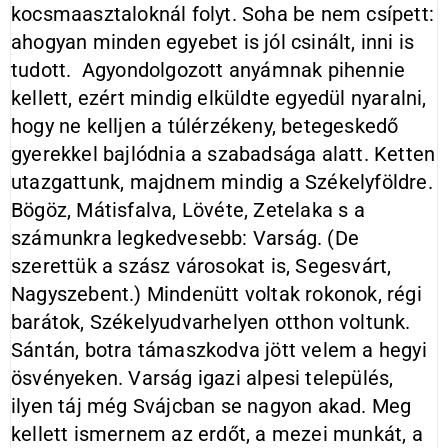
kocsmaasztaloknál folyt. Soha be nem csípett:
ahogyan minden egyebet is jól csinált, inni is
tudott. Agyondolgozott anyámnak pihennie
kellett, ezért mindig elküldte egyedül nyaralni,
hogy ne kelljen a túlérzékeny, betegeskedő
gyerekkel bajlódnia a szabadsága alatt. Ketten
utazgattunk, majdnem mindig a Székelyföldre.
Bögöz, Mátisfalva, Lövéte, Zetelaka s a
számunkra legkedvesebb: Varság. (De
szerettük a szász városokat is, Segesvárt,
Nagyszebent.) Mindenütt voltak rokonok, régi
barátok, Székelyudvarhelyen otthon voltunk.
Sántán, botra támaszkodva jött velem a hegyi
ösvényeken. Varság igazi alpesi település,
ilyen táj még Svájcban se nagyon akad. Meg
kellett ismernem az erdőt, a mezei munkát, a