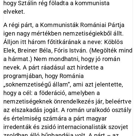
hogy Sztálin rég föladta a kommunista
elveket.
A régi párt, a Kommunisták Romániai Pártja
igen nagy mértékben nemzetiségiekből állt.
Álljon itt három főtitkárának a neve: Köblös
Elek, Brei­ner Béla, Fóris István. (Megölték mind
a hármat.) Nem mondhatni, hogy jó román
nevek. A párt ráadásul azt hirdette a
programjában, hogy Románia
„soknemzetiségű állam”, ami azt jelentette,
hogy a cél: a föderáció, amelyben a
nemzetiségeknek önrendelkezés jár, beleértve
az elszakadás jogát. A román uralkodó osztály
és értelmiség számára a párt magyar
irredenták és zsidó internacionalisták szovjet
zsoldban álló bűnbandája volt. A párt – az