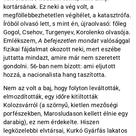
kortársának. Ez neki a vég volt, a
megföllebbezhetetlen végítélet, a katasztrófa.
Íróból olvasó lett, s mint én, újraolvasó: főleg
Gogol, Csehov, Turgenyev, Korolenko olvasója.
Emlékszem,
A befejezetlen mondat
valósággal
fizikai fájdalmat okozott neki, mert eszébe
juttatta mindazt, amire már nem szeretett
gondolni. 56-ban nem bízott: ami eljutott
hozzá, a nacionalista hang taszította.
Nem az volt a baj, hogy folyton leváltották,
elmozdították, egy időre kitiltották
Kolozsvárról (a szörnyű, kietlen mezőségi
porfészekben, Marosludason kellett élnie egy
darabig), ez nem érdekelte. Hiszen
legközelebbi elvtársai, Kurkó Gyárfás lakatos