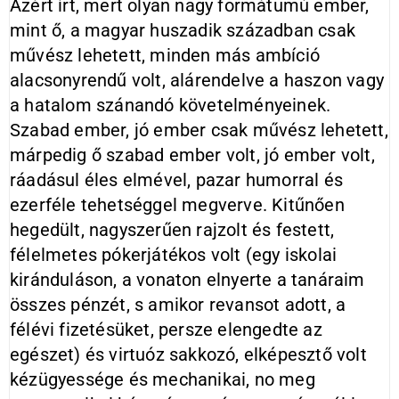
Azért írt, mert olyan nagy formátumú ember,
mint ő, a magyar huszadik században csak
művész lehetett, minden más ambíció
alacsonyrendű volt, alárendelve a haszon vagy
a hatalom szánandó követelményeinek.
Szabad ember, jó ember csak művész lehetett,
márpedig ő szabad ember volt, jó ember volt,
ráadásul éles elmével, pazar humorral és
ezerféle tehetséggel megverve. Kitűnően
hegedült, nagyszerűen rajzolt és festett,
félelmetes pókerjátékos volt (egy iskolai
kiránduláson, a vonaton elnyerte a tanáraim
összes pénzét, s amikor revansot adott, a
félévi fizetésüket, persze elengedte az
egészet) és virtuóz sakkozó, elképesztő volt
kézügyessége és mechanikai, no meg