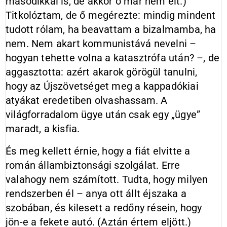
másodikkal is, de akkor ő már nem élt.)
Titkolóztam, de ő megérezte: mindig mindent
tudott rólam, ha beavattam a bizalmamba, ha
nem. Nem akart kommunistává nevelni –
hogyan tehette volna a katasztrófa után? –, de
aggasztotta: azért akarok görögül tanulni,
hogy az Újszövetséget meg a kappadókiai
atyákat eredetiben olvashassam. A
világforradalom ügye után csak egy „ügye”
maradt, a kisfia.
És meg kellett érnie, hogy a fiát elvitte a
román állambiztonsági szolgálat. Erre
valahogy nem számított. Tudta, hogy milyen
rendszerben él – anya ott állt éjszaka a
szobában, és kilesett a redőny résein, hogy
jön-e a fekete autó. (Aztán értem eljött.)