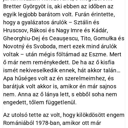
Bretter Györgyöt is, aki ebben az időben az
egyik legjobb barátom volt. Furán érintette,
hogy a gyalázatos árulók – Sztálin és
Hruscsov, Rákosi és Nagy Imre és Kádár,
Gheorghiu-Dej és Ceaușescu, Tito, Gomułka és
Novotný és Svoboda, mert ezek mind árulók
voltak – után mégis föltámad az Eszme. Mert
ő már nem reménykedett. De ha az ő kisfia
ismét nekiveselkedik ennek, hát akkor talán…
Apa hűséges volt az én szerelmeimhez, és
barátjuk volt akkor is, amikor én már sajnos
nem. Anna az ő lánya lett, s ebből soha nem
engedett, tőlem függetlenül.
Az utolsó tette az volt, hogy kilökdösött engem
Romániából 1978-ban, amikor ott már