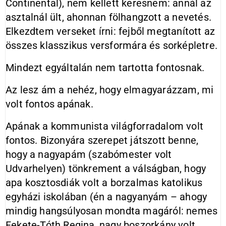
Continental), nem kellett keresnem: annál az
asztalnál ült, ahonnan fölhangzott a nevetés.
Elkezdtem verseket írni: fejből megtanított az
összes klasszikus versformára és sorképletre.
Mindezt egyáltalán nem tartotta fontosnak.
Az lesz ám a nehéz, hogy elmagyarázzam, mi
volt fontos apának.
Apának a kommunista világforradalom volt
fontos. Bizonyára szerepet játszott benne,
hogy a nagyapám (szabómester volt
Udvarhelyen) tönkrement a válságban, hogy
apa kosztosdiák volt a borzalmas katolikus
egyházi iskolában (én a nagyanyám – ahogy
mindig hangsúlyosan mondta magáról: nemes
Fekete-Tóth Regina, nagy boszorkány volt,