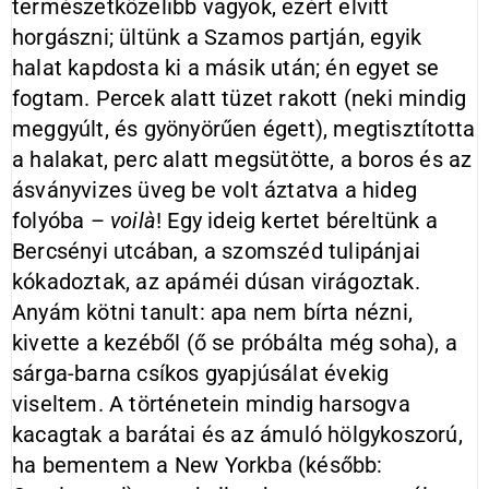
természetközelibb vagyok, ezért elvitt
horgászni; ültünk a Szamos partján, egyik
halat kapdosta ki a másik után; én egyet se
fogtam. Percek alatt tüzet rakott (neki mindig
meggyúlt, és gyönyörűen égett), megtisztította
a halakat, perc alatt megsütötte, a boros és az
ásványvizes üveg be volt áztatva a hideg
folyóba –
voilà
! Egy ideig kertet béreltünk a
Bercsényi utcában, a szomszéd tulipánjai
kókadoztak, az apáméi dúsan virágoztak.
Anyám kötni tanult: apa nem bírta nézni,
kivette a kezéből (ő se próbálta még soha), a
sárga-barna csíkos gyapjúsálat évekig
viseltem. A történetein mindig harsogva
kacagtak a barátai és az ámuló hölgykoszorú,
ha bementem a New Yorkba (később: