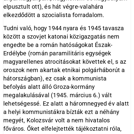
elpusztult ott), és hát végre-valahára
elkezdődött a szocialista forradalom.
Tudni való, hogy 1944 nyara és 1945 tavasza
között a szovjet katonai közigazgatás nem
engedte be a román hatóságokat Észak-
Erdélybe (román paramilitáris egységek
magyarellenes atrocitásokat követtek el, s az
oroszok nem akartak etnikai polgárháborút a
hátországban), ez csak a kommunista
befolyás alatt álló Groza-kormány
megalakulásával (1945. március 6.) vált
lehetségessé. Ez alatt a háromnegyed év alatt
a helyi kommunistákra bízták ezt a néhány
megyét, Kolozsvár volt a nem hivatalos
főváros. Őket elfelejtették tájékoztatni róla,