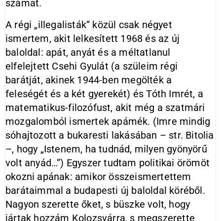
számat.
A régi „illegalisták” közül csak négyet
ismertem, akit lelkesített 1968 és az új
baloldal: apát, anyát és a méltatlanul
elfelejtett Csehi Gyulát (a szüleim régi
barátját, akinek 1944-ben megölték a
feleségét és a két gyerekét) és Tóth Imrét, a
matematikus-filozófust, akit még a szatmári
mozgalomból ismertek apámék. (Imre mindig
sóhajtozott a bukaresti lakásában – str. Bitolia
–, hogy „Istenem, ha tudnád, milyen gyönyörű
volt anyád…”) Egyszer tudtam politikai örömöt
okozni apának: amikor összeismertettem
barátaimmal a budapesti új baloldal köréből.
Nagyon szerette őket, s büszke volt, hogy
jártak hozzám Kolozsvárra, s megszerette