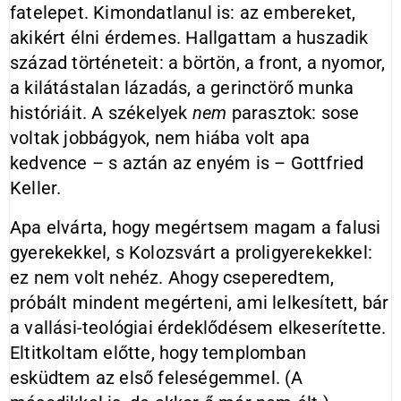
fatelepet. Kimondatlanul is: az embereket,
akikért élni érdemes. Hallgattam a huszadik
század történeteit: a börtön, a front, a nyomor,
a kilátástalan lázadás, a gerinctörő munka
históriáit. A székelyek
nem
parasztok: sose
voltak jobbágyok, nem hiába volt apa
kedvence – s aztán az enyém is – Gottfried
Keller.
Apa elvárta, hogy megértsem magam a falusi
gyerekekkel, s Kolozsvárt a proligyerekekkel:
ez nem volt nehéz. Ahogy cseperedtem,
próbált mindent megérteni, ami lelkesített, bár
a vallási-teológiai érdeklődésem elkeserítette.
Eltitkoltam előtte, hogy templomban
esküdtem az első feleségemmel. (A