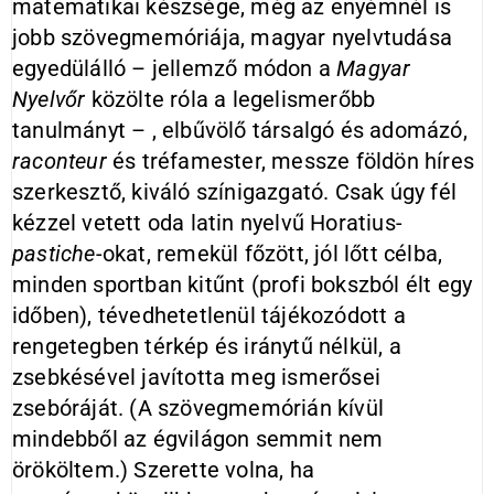
matematikai készsége, még az enyémnél is
jobb szövegmemóriája, magyar nyelvtudása
egyedülálló – jellemző módon a
Magyar
Nyelvőr
közölte róla a legelismerőbb
tanulmányt – , elbűvölő társalgó és adomázó,
raconteur
és tréfamester, messze földön híres
szerkesztő, kiváló színigazgató. Csak úgy fél
kézzel vetett oda latin nyelvű Horatius-
pastiche
-okat, remekül főzött, jól lőtt célba,
minden sportban kitűnt (profi bokszból élt egy
időben), tévedhetetlenül tájékozódott a
rengetegben térkép és iránytű nélkül, a
zsebkésével javította meg ismerősei
zsebóráját. (A szövegmemórián kívül
mindebből az égvilágon semmit nem
örököltem.) Szerette volna, ha