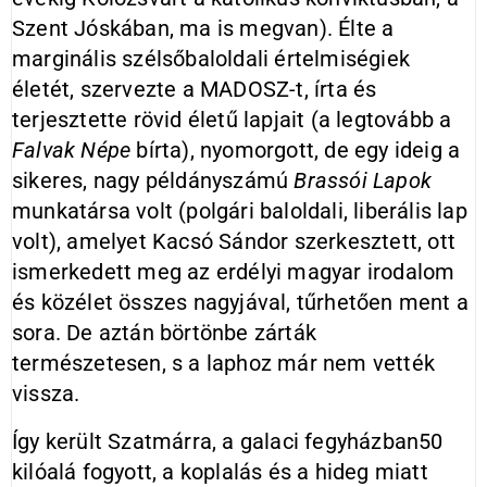
Szent Jóskában, ma is megvan). Élte a
marginális szélsőbaloldali értelmiségiek
életét, szervezte a MADOSZ-t, írta és
terjesztette rövid életű lapjait (a legtovább a
Falvak Népe
bírta), nyomorgott, de egy ideig a
sikeres, nagy példányszámú
Brassói Lapok
munkatársa volt (polgári baloldali, liberális lap
volt), amelyet Kacsó Sándor szerkesztett, ott
ismerkedett meg az erdélyi magyar irodalom
és közélet összes nagyjával, tűrhetően ment a
sora. De aztán börtönbe zárták
természetesen, s a laphoz már nem vették
vissza.
Így került Szatmárra, a galaci fegyházban50
kilóalá fogyott, a koplalás és a hideg miatt