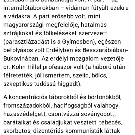
internálótáborokban – vidáman fütyült ezekre
a vádakra. A párt erősebb volt, mint
magyarországi megfelelője, hatalmas
sztrájkokat és fölkeléseket szervezett
(parasztlázadást is a Gyímesben), egészen
befolyásos volt Erdélyben és Besszarábiában-
Bukovinában. Az erdélyi mozgalom vezetője
dr. Kohn Hillel professzor volt (a háború után
félretették, jól ismertem, szelíd, bölcs,
szkeptikus tudóssá higgadt).
A koncentrációs táborokból és börtönökből,
frontszázadokból, hadifogságból valahogy
hazaszédelgett, csontvázzá soványodott,
barátaikat és családjukat vesztett, tébécés,
skorbutos, dizentériás kommunisták láttak