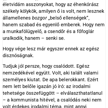
életvidám asszonyokat, hogy az éhenkórász
székely kölykök, amilyen ő is volt, nem lesznek
államellenes
bozgor
„belső ellenségek”,
hanem szabad és egyenlő emberek. Hogy nem
a munkafölügyelő, a csendőr és a főfoglár
uralkodik, hanem – senki se.
Hogy vége lesz már egyszer ennek az egész
disznóságnak.
Tudjuk jól persze, hogy csalódott. Egész
nemzedékével együtt. Volt, aki talált valami
személyes kiutat. De apa belerokkant. Ezért
nem lett belőle igazán jó író: az irodalmi
tehetsége összefüggött – elválaszthatatlanul
– a kommunista hitével, a csalódás neki nem
volt érdekes irodalmi téma, mint annyi