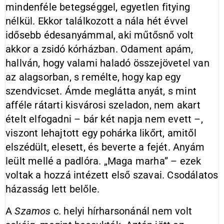
mindenféle betegséggel, egyetlen fitying
nélkül. Ekkor találkozott a nála hét évvel
idősebb édesanyámmal, aki műtősnő volt
akkor a zsidó kórházban. Odament apám,
hallván, hogy valami haladó összejövetel van
az alagsorban, s remélte, hogy kap egy
szendvicset. Ámde meglátta anyát, s mint
afféle rátarti kisvárosi szeladon, nem akart
ételt elfogadni – bár két napja nem evett –,
viszont lehajtott egy pohárka likőrt, amitől
elszédült, elesett, és beverte a fejét. Anyám
leült mellé a padlóra. „Maga marha” – ezek
voltak a hozzá intézett első szavai. Csodálatos
házasság lett belőle.
A
Szamos
c. helyi hírharsonánál nem volt