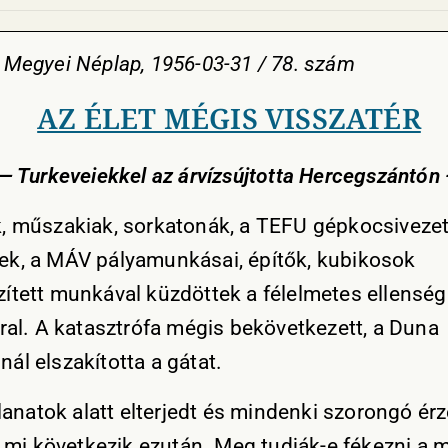
 Megyei Néplap, 1956-03-31 / 78. szám
AZ ÉLET MÉGIS VISSZATÉR
— Turkeveiekkel az árvízsújtotta Hercegszántón
, műszakiak, sorkatonák, a TEFU gépkocsivezet
k, a MÁV pályamunkásai, építők, kubikosok
ített munkával küzdöttek a félelmetes ellenségg
rral. A katasztrófa mégis bekövetkezett, a Duna
ál elszakította a gátat.
llanatok alatt elterjedt és mindenki szorongó ér
e, mi következik ezután. Meg tudják-e fékezni a 