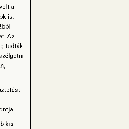
olt a
ok is.
ából
et. Az
ig tudták
szélgetni
n,
ztatást
ontja.
b kis