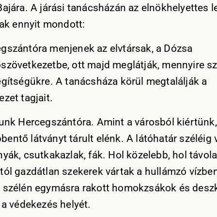
ajára. A járási tanácsházán az elnökhelyettes l
sak ennyit mondott:
gszántóra menjenek az elvtársak, a Dózsa
szövetkezetbe, ott majd meglátják, mennyire s
egítségükre. A tanácsháza körül megtalálják a
zet tagjait.
tunk Hercegszántóra. Amint a városból kiértünk,
entő látványt tárult elénk. A látóhatár széléig 
nyák, csutkakazlak, fák. Hol közelebb, hol távol
tól gazdátlan szekerek vártak a hullámzó vízbe
 szélén egymásra rakott homokzsákok és desz
k a védekezés helyét.