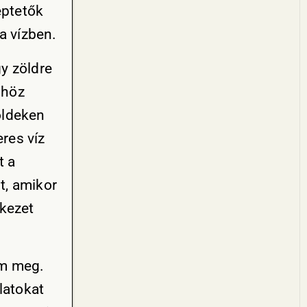
éptetők
a vízben.
y zöldre
phöz
földeken
eres víz
t a
t, amikor
tkezet
em meg.
latokat