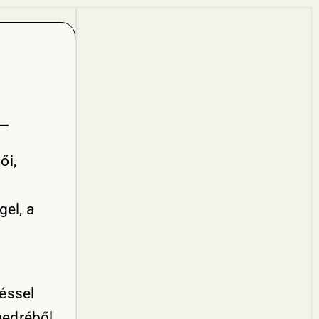
 —
ői,
el, a
zéssel
medréből