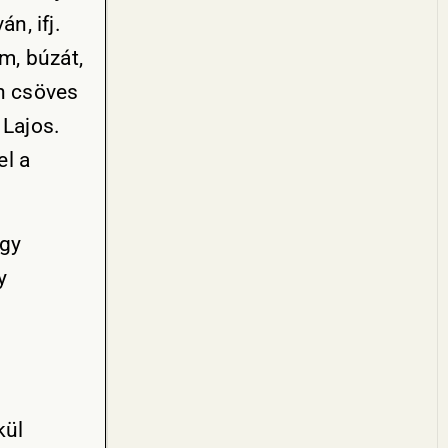
n, ifj.
m, búzát,
en csöves
 Lajos.
el a
úgy
y
kül