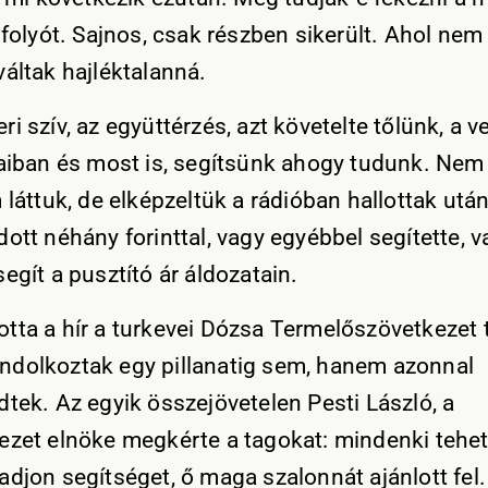
 folyót. Sajnos, csak részben sikerült. Ahol nem
váltak hajléktalanná.
i szív, az együttérzés, azt követelte tőlünk, a v
taiban és most is, segítsünk ahogy tudunk. Nem
 láttuk, de elképzeltük a rádióban hallottak után
dott néhány forinttal, vagy egyébbel segítette, 
egít a pusztító ár áldozatain.
tta a hír a turkevei Dózsa Termelőszövetkezet ta
dolkoztak egy pillanatig sem, hanem azonnal
dtek. Az egyik összejövetelen Pesti László, a
ezet elnöke megkérte a tagokat: mindenki tehe
adjon segítséget, ő maga szalonnát ajánlott fel.