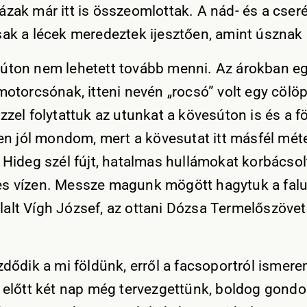
ázak már itt is összeomlottak. A nád- és a cser
sak a lécek meredeztek ijesztően, amint úsznak 
úton nem lehetett tovább menni. Az árokban eg
 motorcsónak, itteni nevén „rocsó” volt egy cölö
zzel folytattuk az utunkat a kövesúton is és a 
gen jól mondom, mert a kövesutat itt másfél mét
. Hideg szél fújt, hatalmas hullámokat korbácsol
s vízen. Messze magunk mögött hagytuk a falu
alt Vígh József, az ottani Dózsa Termelőszöve
ezdődik a mi földünk, erről a facsoportról ismer
z előtt két nap még tervezgettünk, boldog gondo