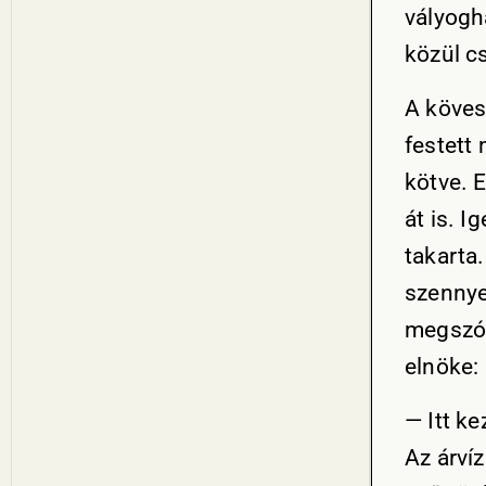
vályogh
közül c
A köves
festett
kötve. E
át is. I
takarta
szennye
megszól
elnöke:
— Itt k
Az árví