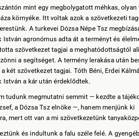
zántón mint egy megbolygatott méhkas, olyan v
áza környéke. Itt voltak azok a szövetkezeti tag
kerestünk. A turkevei Dózsa Népe Tsz megbízás
k István agronómus adta át a terményt és élelm
jtotta szövetkezet tagjai a meghatódottságtól al
önni a segítséget. A termény lerakása után be
a két szövetkezet tagjai. Tóth Béni, Erdei Kálmá
k István a kár után érdeklődtek.
em tudunk megmutatni semmit — kezdte a tájéko
zsef, a Dózsa Tsz elnöke —, hanem menjünk ki
a, mert ott van a mi szövetkezetünk tanyaközp
eztünk és indultunk a falu széle felé. A gyengéb