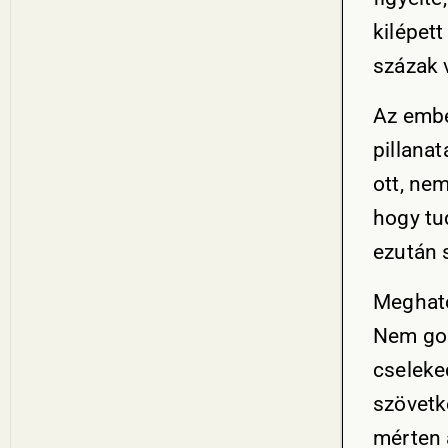
kilépett
százak 
Az ember
pillana
ott, nem
hogy tu
ezután s
Meghato
Nem gon
cseleke
szövetk
mérten 