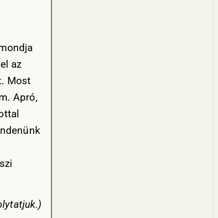
 mondja
el az
t. Most
om. Apró,
ttal
mindenünk
szi
lytatjuk.)