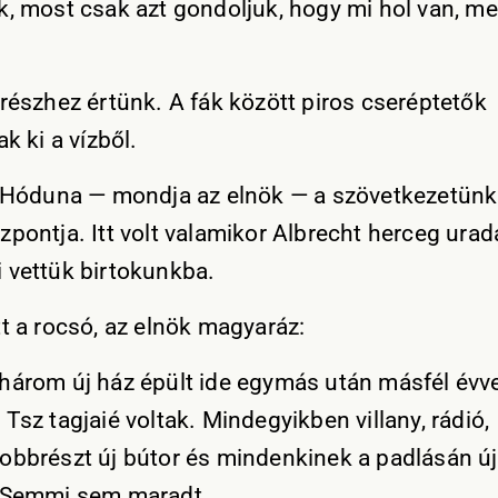
k, most csak azt gondoljuk, hogy mi hol van, me
 részhez értünk. A fák között piros cseréptetők
ak ki a vízből.
t Hóduna — mondja az elnök — a szövetkezetünk
zpontja. Itt volt valamikor Albrecht herceg urad
 vettük birtokunkba.
tt a rocsó, az elnök magyaráz:
három új ház épült ide egymás után másfél évvel
Tsz tagjaié voltak. Mindegyikben villany, rádió,
obbrészt új bútor és mindenkinek a padlásán új
 Semmi sem maradt.