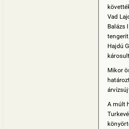
követték
Vad Laj
Balázs 
tengeri
Hajdú Gá
károsul
Mikor ö
határoz
árvízsú
A múlt 
Turkevé
könyört