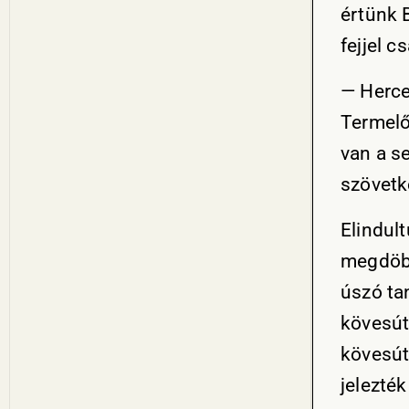
értünk B
fejjel c
— Herce
Termelő
van a s
szövetke
Elindul
megdöbb
úszó ta
kövesút
kövesút
jelezté