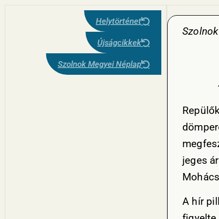
Helytörténet
Szolnok
Újságcikkek
Szolnok Megyei Néplap
Repülők
dömpere
megfesz
jeges á
Mohácsn
A hír pi
figyelt