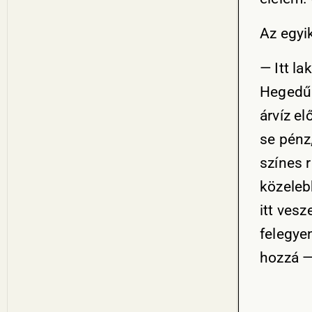
Az egyi
— Itt l
Hegedűs
árvíz el
se pénz,
színes 
közeleb
itt vesz
felegye
hozzá —