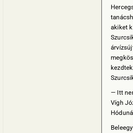
Hercegs
tanácsh
akiket 
Szurcsi
árvízsú
megkösz
kezdtek 
Szurcsi
— Itt n
Vígh Jó
Hódunár
Beleegy