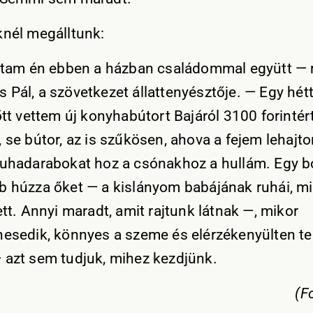
knél megálltunk:
aktam én ebben a házban családommal együtt —
 Pál, a szövetkezet állattenyésztője. — Egy hétt
őtt vettem új konyhabútort Bajáról 3100 forintér
 se bútor, az is szűkösen, ahova a fejem lehajt
ruhadarabokat hoz a csónakhoz a hullám. Egy bo
b húzza őket — a kislányom babájának ruhái, 
ett. Annyi maradt, amit rajtunk látnak —, mikor
nesedik, könnyes a szeme és elérzékenyülten te
 azt sem tudjuk, mihez kezdjünk.
(Fo