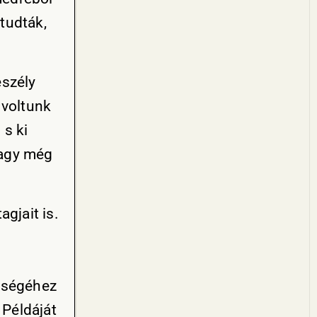
 tudták,
eszély
 voltunk
 s ki
vagy még
gjait is.
tségéhez
 Példáját