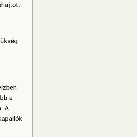
ehajtott
zükség
vízben
abb a
n. A
kapallók