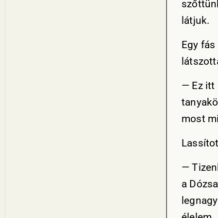
szőttün
látjuk.
Egy fás
látszott
— Ez it
tanyakö
most mi
Lassíto
— Tizen
a Dózsa 
legnagy
élelem.