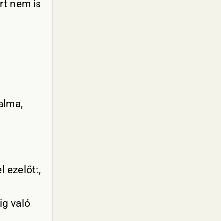
rt nem is
alma,
 ezelőtt,
ig való