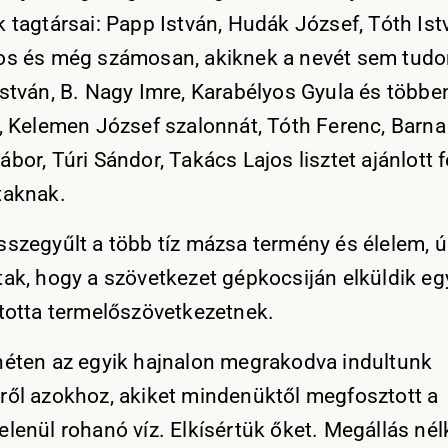
 tagtársai: Papp István, Hudák József, Tóth Istvá
os és még számosan, akiknek a nevét sem tudo
István, B. Nagy Imre, Karabélyos Gyula és több
t, Kelemen József szalonnát, Tóth Ferenc, Barna
bor, Túri Sándor, Takács Lajos lisztet ajánlott f
taknak.
sszegyűlt a több tíz mázsa termény és élelem, 
tak, hogy a szövetkezet gépkocsiján elküldik eg
jtotta termelőszövetkezetnek.
héten az egyik hajnalon megrakodva indultunk
ről azokhoz, akiket mindenüktől megfosztott a
elenül rohanó víz. Elkísértük őket. Megállás nél