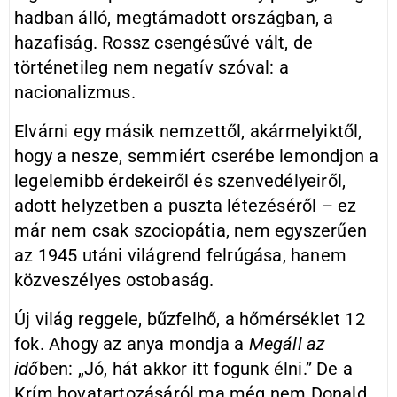
hadban álló, megtámadott országban, a
hazafiság. Rossz csengésűvé vált, de
történetileg nem negatív szóval: a
nacionalizmus.
Elvárni egy másik nemzettől, akármelyiktől,
hogy a nesze, semmiért cserébe lemondjon a
legelemibb érdekeiről és szenvedélyeiről,
adott helyzetben a puszta létezéséről – ez
már nem csak szociopátia, nem egyszerűen
az 1945 utáni világrend felrúgása, hanem
közveszélyes ostobaság.
Új világ reggele, bűzfelhő, a hőmérséklet 12
fok. Ahogy az anya mondja a
Megáll az
idő
ben: „Jó, hát akkor itt fogunk élni.” De a
Krím hovatartozásáról ma még nem Donald