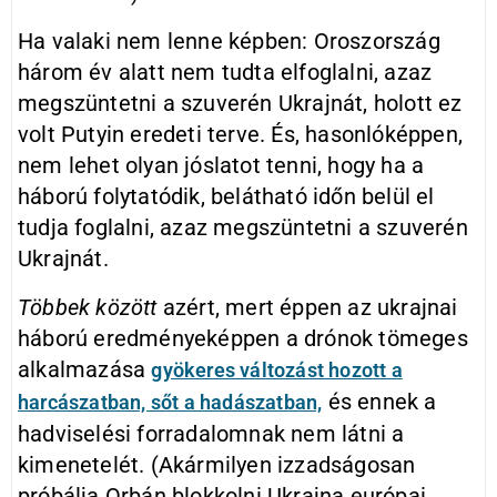
Ha valaki nem lenne képben: Oroszország
három év alatt nem tudta elfoglalni, azaz
megszüntetni a szuverén Ukrajnát, holott ez
volt Putyin eredeti terve. És, hasonlóképpen,
nem lehet olyan jóslatot tenni, hogy ha a
háború folytatódik, belátható időn belül el
tudja foglalni, azaz megszüntetni a szuverén
Ukrajnát.
Többek között
azért, mert éppen az ukrajnai
háború eredményeképpen a drónok tömeges
alkalmazása
gyökeres változást hozott a
és ennek a
harcászatban, sőt a hadászatban,
hadviselési forradalomnak nem látni a
kimenetelét. (Akármilyen izzadságosan
próbálja Orbán blokkolni Ukrajna európai