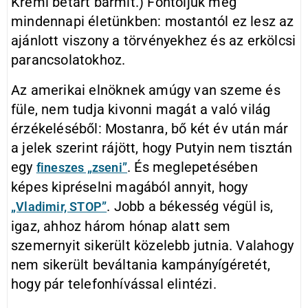
Kreml betart bármit.) Fontoljuk meg
mindennapi életünkben: mostantól ez lesz az
ajánlott viszony a törvényekhez és az erkölcsi
parancsolatokhoz.
Az amerikai elnöknek amúgy van szeme és
füle, nem tudja kivonni magát a való világ
érzékeléséből: Mostanra, bő két év után már
a jelek szerint rájött, hogy Putyin nem tisztán
egy
. És meglepetésében
fineszes „zseni”
képes kipréselni magából annyit, hogy
. Jobb a békesség végül is,
„Vladimir, STOP”
igaz, ahhoz három hónap alatt sem
szemernyit sikerült közelebb jutnia. Valahogy
nem sikerült beváltania kampányígéretét,
hogy pár telefonhívással elintézi.