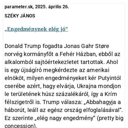
parameter.sk, 2025. április 26.
SZÉKY JÁNOS
„Engedménynek elég jó”
Donald Trump fogadta Jonas Gahr Støre
norvég kormányfőt a Fehér Házban, ebből az
alkalomból sajtóértekezletet tartottak. Ahol
is egy újságíró megkérdezte az amerikai
elnököt, milyen engedményeket kér Putyintól
cserébe azért, hagy elvárja, Ukrajna mondjon
le területének húsz százalékáról, így a Krím
félszigetről is. Trump válasza: „Abbahagyja a
háborút, leáll az egész ország elfoglalásával”.
Ez szerinte „elég nagy engedmény” (pretty big
concession).