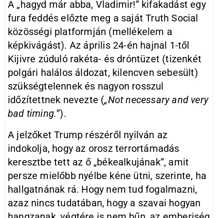
A „hagyd már abba, Vladimir!” kifakadást egy
fura feddés előzte meg a saját Truth Social
közösségi platformján (mellékelem a
képkivágást). Az április 24-én hajnal 1-től
Kijivre zúduló rakéta- és dróntüzet (tizenkét
polgári halálos áldozat, kilencven sebesült)
szükségtelennek és nagyon rosszul
időzítettnek nevezte (
„Not necessary and very
bad timing.
”).
A jelzőket Trump részéről nyilván az
indokolja, hogy az orosz terrortámadás
keresztbe tett az ő „békealkujának”, amit
persze mielőbb nyélbe kéne ütni, szerinte, ha
hallgatnának rá. Hogy nem tud fogalmazni,
azaz nincs tudatában, hogy a szavai hogyan
hangzanak, végtére is nem bűn, az emberiség