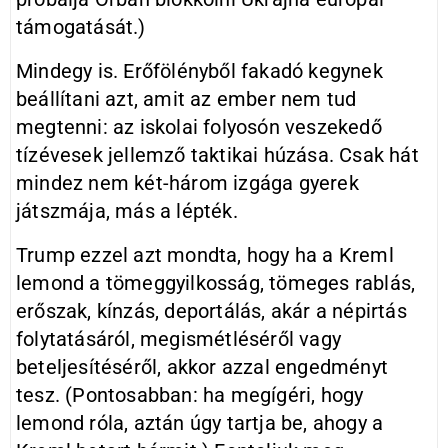
támogatását.)
Mindegy is. Erőfölényből fakadó kegynek
beállítani azt, amit az ember nem tud
megtenni: az iskolai folyosón veszekedő
tízévesek jellemző taktikai húzása. Csak hát
mindez nem két-három izgága gyerek
játszmája, más a lépték.
Trump ezzel azt mondta, hogy ha a Kreml
lemond a tömeggyilkosság, tömeges rablás,
erőszak, kínzás, deportálás, akár a népirtás
folytatásáról, megismétléséről vagy
beteljesítéséről, akkor azzal engedményt
tesz. (Pontosabban: ha megígéri, hogy
lemond róla, aztán úgy tartja be, ahogy a