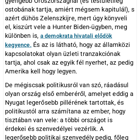
gyengébb Oroszországnál (és testületileg
ostobának tartja, amiért mégsem kapitulál), s
azért dühös Zelenszkijre, mert úgy könyveli
el, kiszúrt vele a Hunter Biden-ügyben, meg
különben is,
a demokrata hivatali elődök
És az is látható, hogy az államközi
kegyence.
kapcsolatokat olyan üzleti tranzakciónak
tartja, ahol csak az egyik fél nyerhet, az pedig
Amerika kell hogy legyen.
De mégiscsak politikusról van szó, ráadásul
olyan ország első emberéről, amelyet eddig a
Nyugat legerősebb pillérének tartottak, és
politikustól arra számítana az ember, hogy
tisztában van vele: a többi országot is
érdekei és szenvedélyei vezérlik. A
legerősebb politikai szenvedély pedig, főleg