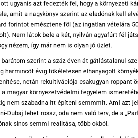
 ott ugyanis azt fedezték fel, hogy a környezeti ká
ele, amit a nagykönyv szerint az eladónak kell elv
árd forintot emésztene föl (az ingatlan vételára 5
volt). Nem látok bele a két, nyilván agyafúrt fél já
gy nézem, így már nem is olyan jó üzlet.
barátom szerint a száz éven át gátlástalanul sze
g harmincöt évig tökéletesen elhanyagolt környé
nítése, netán rekultivációja csakugyan roppant 
 s a magyar környezetvédelmi fegyelem ismereté
ig nem szabadna itt építeni semmmit. Ami azt jel
ni-Dubaj lehet rossz, oda nem való terv, de a „Par
nak sincs semmi realitása, több okból.