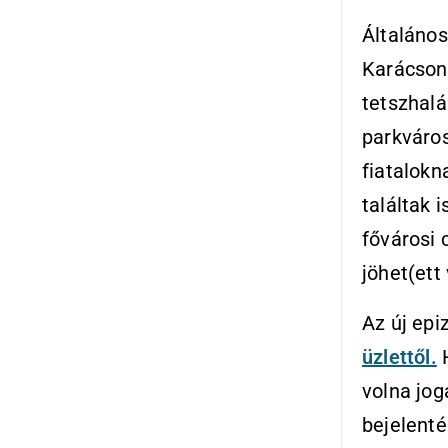
Általános
Karácsony
tetszhalá
parkváros
fiatalokn
találtak 
fővárosi 
jöhet(ett 
Az új epi
üzlettől.
H
volna jog
bejelenté