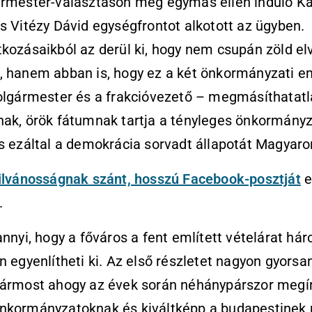
ármester-választáson még egymás ellen induló K
s Vitézy Dávid egységfrontot alkotott az ügyben.
kozásaikból az derül ki, hogy nem csupán zöld el
, hanem abban is, hogy ez a két önkormányzati e
olgármester és a frakcióvezető – megmásíthatat
ak, örök fátumnak tartja a tényleges önkormány
s ezáltal a demokrácia sorvadt állapotát Magyar
ilvánosságnak szánt, hosszú Facebook-posztját
e
.
annyi, hogy a főváros a fent említett vételárat há
n egyenlítheti ki. Az első részletet nagyon gyorsan
Mármost ahogy az évek során néhánypárszor megí
nkormányzatoknak és kiváltképp a budapestinek 