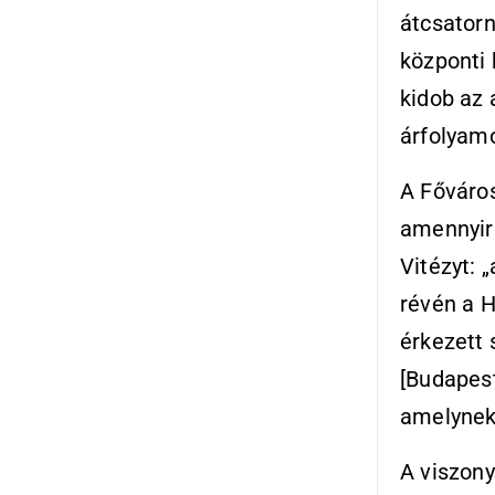
átcsatorn
központi 
kidob az
árfolyamo
A Főváros
amennyire
Vitézyt: 
révén a 
érkezett 
[Budapest
amelynek 
A viszon