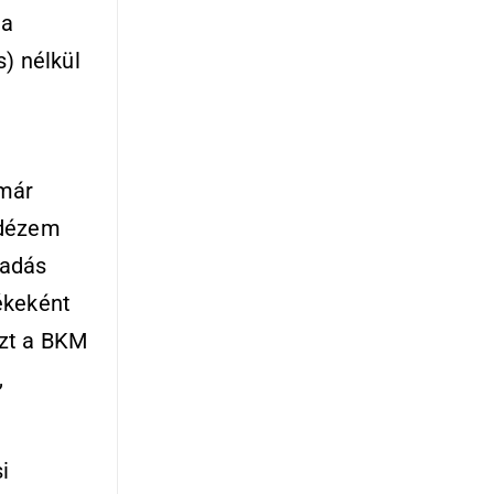
 a
) nélkül
 már
idézem
tadás
ékeként
ezt a BKM
,
i