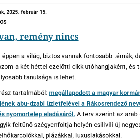
k, 2025. február 15.
NOS
van, remény nincs
 éppen a világ, biztos vannak fontosabb témák, d
zom a két héttel ezelőtti cikk utóhangjaként, és 
lyosabb tanulsága is lehet.
rész tartalmából:
megállapodott a magyar kormá
jének abu-dzabi üzletfelével a Rákosrendező nev
és nyomortelep eladásáról.
A terv szerint az arab
gyik feltűnő szégyenfoltja helyén csilivili új negye
elhőkarcolókkal, plázákkal, luxuslakásokkal.