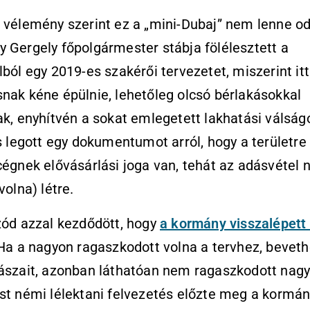
 vélemény szerint ez a „mini-Dubaj” nem lenne od
 Gergely főpolgármester stábja fölélesztett a
lból egy 2019-es szakérői tervezetet, miszerint itt
nak kéne épülnie, lehetőleg olcsó bérlakásokkal
ak, enyhítvén a sokat emlegetett lakhatási válságo
is legott egy dokumentumot arról, hogy a területre
cégnek elővásárlási joga van, tehát az adásvétel
volna) létre.
zód azzal kezdődött, hogy
a kormány visszalépett
a a nagyon ragaszkodott volna a tervhez, beveth
ászait, azonban láthatóan nem ragaszkodott nag
st némi lélektani felvezetés előzte meg a kormán