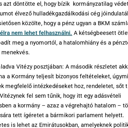
 azt döntötte el, hogy bízik kormányzatilag véde
umot élvező hulladékgazdálkodási cég jóindulatá
ietősen közölte, hogy a pénz ugyan a BKM számlá
élra nem lehet felhasználni.
A kétségbeesett ötle
adít meg a nyomortól, a hatalomhiány és a pénz
s menekvés.
adva Vitézy posztjában: A második részletet akko
, ha a Kormány teljesít bizonyos feltételeket, úgym
k megfelelő intézkedéseket hoz, rendeletet, sőt 
Vitézynek fel sem tűnik, hogy itt egy adásvételi
sben a kormány – azaz a végrehajtó hatalom – t
ára tett ígéretet a bármikori parlament helyett.
es is lehet az Emirátusokban, amelyeknek politi