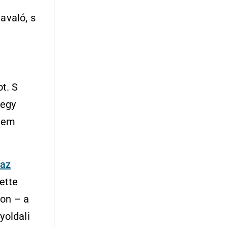
avaló, s
t. S
 egy
 nem
 az
ette
yon – a
yoldali