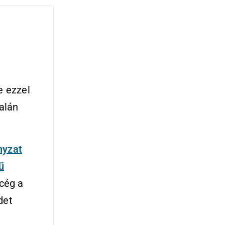
e ezzel
talán
nyzat
ű
 cég a
det