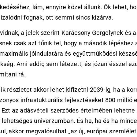
edéséhez, lám, ennyire közel állunk. Ők lehet, h
zálódni fognak, ott semmi sincs kizárva.
vidnak, a jelek szerint Karácsony Gergelynek és a
nek csak azt tűnik fel, hogy a második lépéshez 
maximális jóindulatára és együttműködési készs
kség. Ami eddig sem létezett, és józan ésszel e
mítani rá.
k részletet akkor lehet kifizetni 2039-ig, ha a ko
bizonyos infrastukturális fejlesztéseket 800 millió 
. Ezt az adásvételi szerződés értelmében lehetn
y lehetséges univerzumban. És ha, ha és ha mind
l, akkor megvalósulhat „az új, európai szemléle