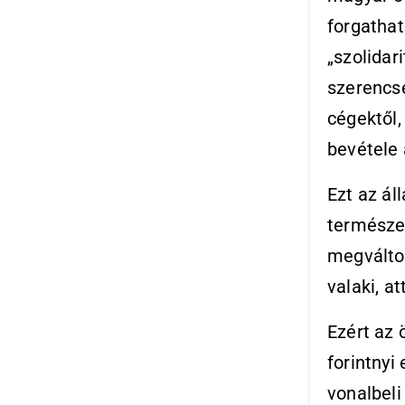
forgatha
„szolidar
szerencse
cégektől
bevétele 
Ezt az ál
természet
megváltoz
valaki, at
Ezért az
forintnyi
vonalbeli