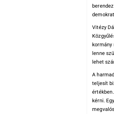
berendezk
demokrati
Vitézy Dá
Közgyűlés
kormány 
lenne szü
lehet szá
A harmadi
teljesít 
értékben
kérni. Eg
megvalósu