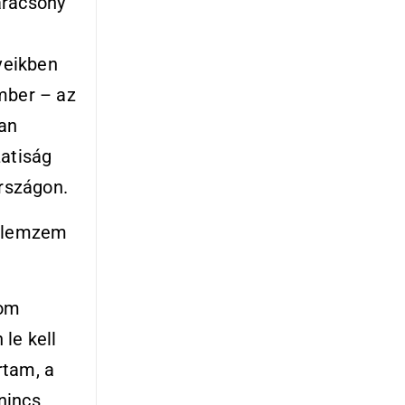
arácsony
veikben
mber – az
lan
zatiság
országon.
lemzem
rom
 le kell
rtam, a
nincs