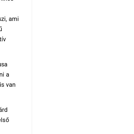
zi, ami
ű
tív
usa
ni a
is van
árd
első