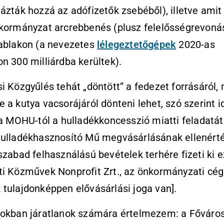
ázták hozzá az adófizetők zsebéből), illetve amit
kormányzat arcrebbenés (plusz felelősségrevonás
 ablakon (a nevezetes
lélegeztetőgépek
2020-as
n 300 milliárdba kerültek).
i Közgyűlés tehát „döntött” a fedezet forrásáról,
 a kutya vacsorájáról dönteni lehet, szó szerint 
„a MOHU-tól a hulladékkoncesszió miatti feladatá
Hulladékhasznosító Mű megvásárlásának ellenért
szabad felhasználású bevételek terhére fizeti ki 
i Közművek Nonprofit Zrt., az önkormányzati cég
tulajdonképpen elővásárlási joga van].
yokban járatlanok számára értelmezem: a Főváros