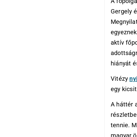
A főpolg
Gergely é
Megnyilat
egyeznek
aktív főp
adottságn
hiányát é
Vitézy
ny
egy kicsit
A háttér 
részletbe
tennie. 
magyar ö