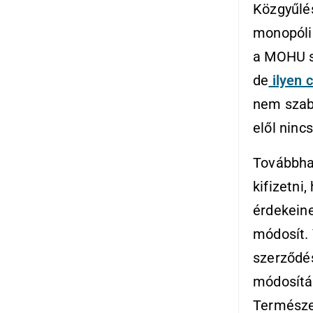
Közgyűlés
monopóli
a MOHU s
de
ilyen c
nem szab
elől ninc
Továbbhal
kifizetni
érdekeine
módosít. 
szerződé
módosítás
Természet