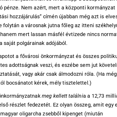
tó pénze. Nem azért, mert a központi kormányzat
itási hozzájárulás” címén újabban még azt is elves
 folytán a városnak jutna főleg az itteni székhely
, hanem mert lassan másfél évtizede nincs norma
a saját polgárainak adójából.
lapotot a fővárosi önkormányzat és összes politik
es adottságnak veszi, és eszébe sem jut követel
tatását, vagy akár csak álmodozni róla. (Ha még
tól bocsánatot kérek, mély tisztelettel.)
 önkormányzatnak
meg kellett találni
a a 12,73 milli
 első részlet fedezetét. Ez olyan összeg, amit egy 
 magyar oligarcha zsebből kipenget (miután