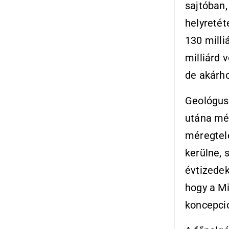
sajtóban,
helyretét
130 milli
milliárd 
de akárho
Geológus 
utána mé
méregtele
kerülne,
évtizedek
hogy a Mi
koncepció