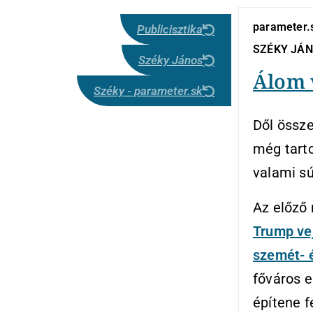
parameter.s
Publicisztika
SZÉKY JÁ
Széky János
Álom 
Széky - parameter.sk
Dől össze
még tarto
valami sú
Az előző 
Trump ve
szemét- 
főváros e
építene f