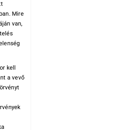
tt
ban. Mire
ján van,
telés
telenség
r kell
int a vevő
törvényt
örvények
ka