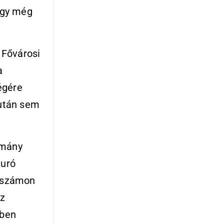
ogy még
 Fővárosi
a
égére
zután sem
rmány
euró
e számon
ez
tben