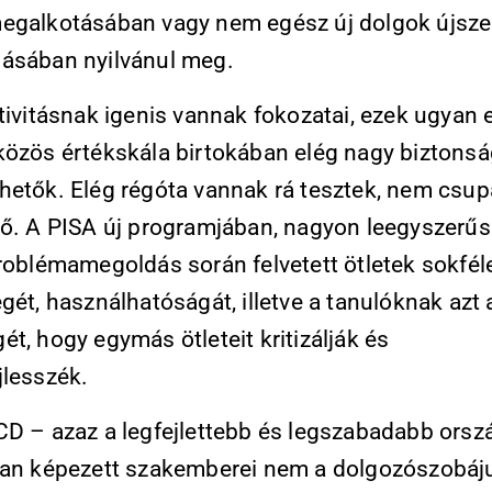
egalkotásában vagy nem egész új dolgok újsze
ásában nyilvánul meg.
tivitásnak igenis vannak fokozatai, ezek ugyan 
közös értékskála birtokában elég nagy biztonsá
hetők. Elég régóta vannak rá tesztek, nem csu
tő. A PISA új programjában, nagyon leegyszerűsí
problémamegoldás során felvetett ötletek sokfél
gét, használhatóságát, illetve a tanulóknak azt 
t, hogy egymás ötleteit kritizálják és
jlesszék.
CD – azaz a legfejlettebb és legszabadabb orsz
ban képezett szakemberei nem a dolgozószobáj