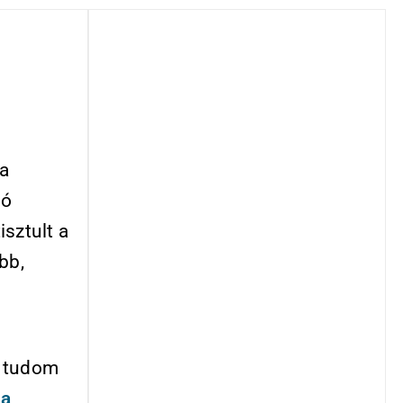
 a
zó
sztult a
bb,
m tudom
y
a