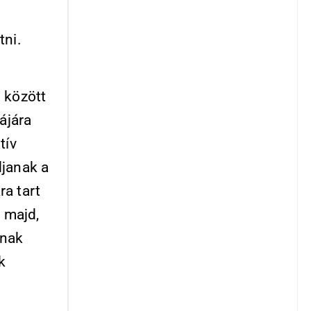
tni.
 között
ájára
tív
djanak a
a tart
 majd,
lnak
k