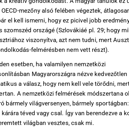
ék a kreatív gondolkodást. A magyar tanulók ez 
 OECD-mezőny alsó felében végeztek, átlagosa
bár el kell ismerni, hogy ez picivel jobb eredmény
s szomszéd országé (Szlovákiáé pl. 29; hogy mi
ztriához viszonyítva, azt nem tudni, mert Auszt
ondolkodás-felmérésben nem vett részt).
den esetben, ha valamilyen nemzetközi
onlításban Magyarországra nézve kedvezőtlen 
atikus a válasz, hogy nem kell vele törődni, me
rtan. A nemzetközi felmérések módszertana ol
író bármely világversenyen, bármely sportágban
 kárára téved vagy csal. Így van berendezve a 
eremtett világban vesztes, csak mi.