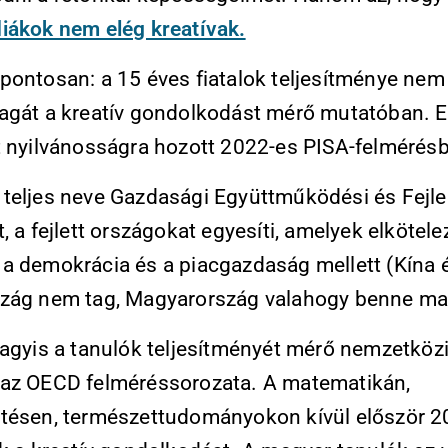
iákok nem elég kreatívak.
ontosan: a 15 éves fiatalok teljesítménye nem é
agát a kreatív gondolkodást mérő mutatóban. E
t nyilvánosságra hozott 2022-es PISA-felmérésb
teljes neve Gazdasági Együttműködési és Fejle
, a fejlett országokat egyesíti, amelyek elkötele
a demokrácia és a piacgazdaság mellett (Kína 
zág nem tag, Magyarország valahogy benne ma
vagyis a tanulók teljesítményét mérő nemzetköz
az OECD felméréssorozata. A matematikán,
tésen, természettudományokon kívül először 