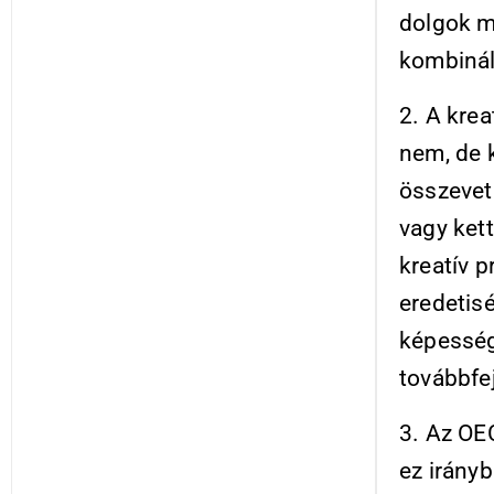
dolgok m
kombinál
2. A krea
nem, de 
összevet
vagy ket
kreatív 
eredetisé
képességé
továbbfe
3. Az OE
ez irány