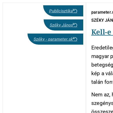
Publicisztika
parameter.s
SZÉKY JÁ
Széky János
Kell-e
Széky - parameter.sk
Eredetile
magyar po
betegségé
kép a vál
talán fon
Nem az, 
szegénys
összesze