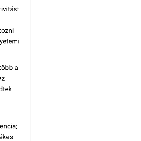
ivitást
kozni
gyetemi
több a
az
dtek
encia;
tékes