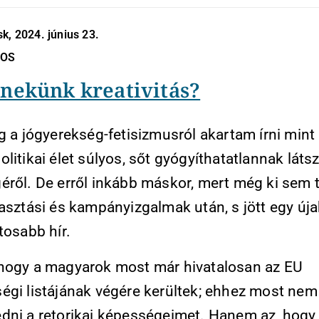
k, 2024. június 23.
NOS
 nekünk kreativitás?
g a jógyerekség-fetisizmusról akartam írni mint
litikai élet súlyos, sőt gyógyíthatatlannak láts
ről. De erről inkább máskor, mert még ki sem ti
asztási és kampányizgalmak után, s jött egy úja
tosabb hír.
hogy a magyarok most már hivatalosan az EU
égi listájának végére kerültek; ehhez most ne
dni a retorikai képességeimet. Hanem az, hog