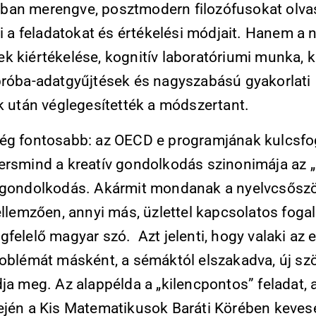
an merengve, posztmodern filozófusokat olva
ki a feladatokat és értékelési módjait. Hanem a 
k kiértékelése, kognitív laboratóriumi munka, k
próba-adatgyűjtések és nagyszabású gyakorlati
k után véglegesítették a módszertant.
ég fontosabb: az OECD e programjának kulcsf
ersmind a kreatív gondolkodás szinonimája az „
 gondolkodás. Akármit mondanak a nyelvcsőszö
ellemzően, annyi más, üzlettel kapcsolatos fog
felelő magyar szó. Azt jelenti, hogy valaki az e
roblémát másként, a sémáktól elszakadva, új sz
ja meg. Az alappélda a „kilencpontos” feladat, 
ején a Kis Matematikusok Baráti Körében keves