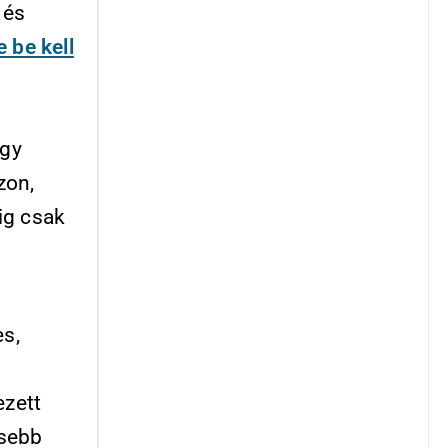
 és
e be kell
ogy
zon,
ig csak
s,
ezett
isebb