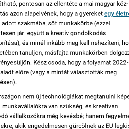
látható, pontosan az ellentéte a mai magyar köz-
tás azon alapelvének, hogy a gyereket
egy életr
 adott szakmába, sőt munkakörbe (ezzel
tesen jár együtt a kreatív gondolkodás
rítása), és minél inkább meg kell nehezíteni, h
életében tanuljon, másfajta munkakörben dolgoz
vényesüljön. Kész csoda, hogy a folyamat 2022-
aladt előre (vagy a mintát választották meg
ésen).
szágon nem új technológiákat megtanulni képe
 munkavállalókra van szükség, és kreatívan
dó vállalkozókra még kevésbé; hanem fegyelm
ekre, akik engedelmesen gürcölnek az EU legk