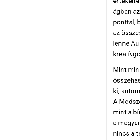
értékelt
ágban az
ponttal, 
az össze
lenne Aus
kreatívg
Mint min
összehas
ki, autom
A Módsze
mint a b
a magyar
nincs a t