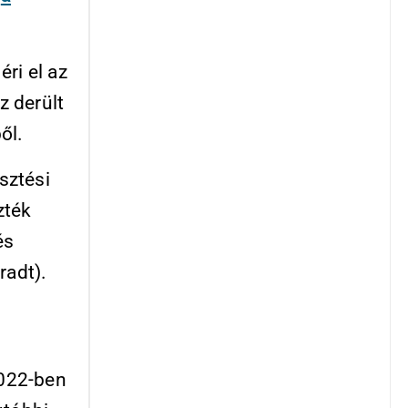
ri el az
z derült
ől.
sztési
zték
és
radt).
i
2022-ben