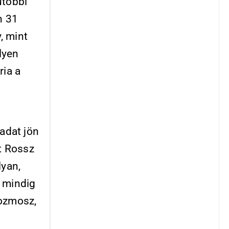
utóbbi
n 31
, mint
lyen
ria a
adat jön
rt Rossz
yan,
: mindig
kozmosz,