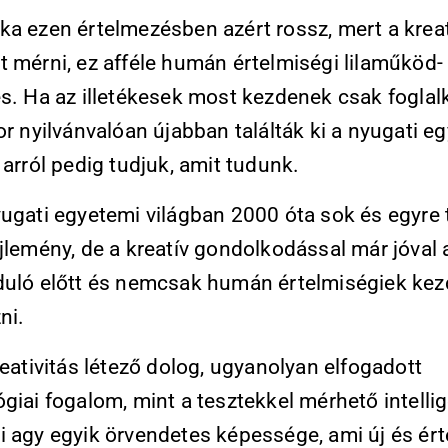
ka ezen értelmezésben azért rossz, mert a kreat
t mérni, ez afféle humán értelmiségi lilaműköd-
és. Ha az illetékesek most kezdenek csak foglal
or nyilvánvalóan újabban találták ki a nyugati e
 arról pedig tudjuk, amit tudunk.
yugati egyetemi világban 2000 óta sok és egyre 
jlemény, de a kreatív gondolkodással már jóval 
duló előtt és nemcsak humán értelmiségiek kez
ni.
reativitás létező dolog, ugyanolyan elfogadott
giai fogalom, mint a tesztekkel mérhető intellig
i agy egyik örvendetes képessége, ami új és ér