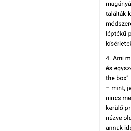
magányáb
találták 
módszere
léptékű 
kísérlete
4. Ami m
és egysz
the box”
– mint, j
nincs meg
kerülő p
nézve old
annak id