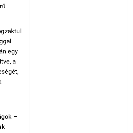
rű
egzaktul
ggal
pán egy
tve, a
eségét,
a
ágok –
uk