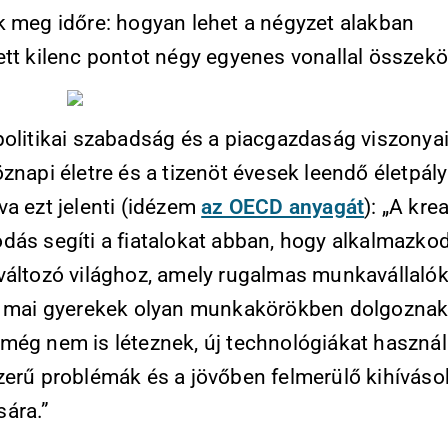
k meg időre: hogyan lehet a négyzet alakban
ett kilenc pontot négy egyenes vonallal összekö
politikai szabadság és a piacgazdaság viszonyai
znapi életre és a tizenöt évesek leendő életpály
va ezt jelenti (idézem
az OECD anyagát
): „A krea
dás segíti a fiatalokat abban, hogy alkalmazko
változó világhoz, amely rugalmas munkavállalókr
A mai gyerekek olyan munkakörökben dolgoznak
még nem is léteznek, új technológiákat haszná
zerű problémák és a jövőben felmerülő kihíváso
ára.”