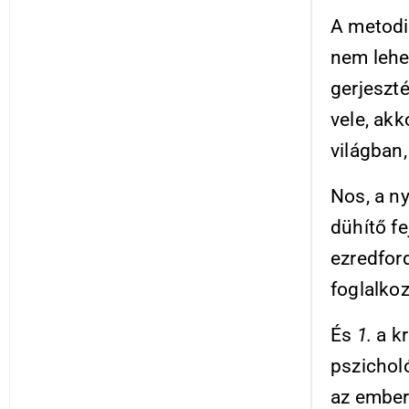
A metodi
nem lehe
gerjeszt
vele, akk
világban,
Nos, a n
dühítő fe
ezredfor
foglalkoz
És
1.
a k
pszicholó
az ember