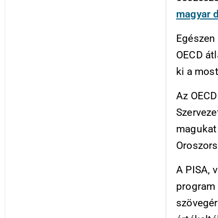
magyar d
Egészen p
OECD átl
ki a mos
Az OECD 
Szervezet
magukat 
Oroszors
A PISA, 
program 
szövegér