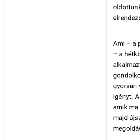
oldottun
elrendez
Ami – a 
– a hétkö
alkalmaz
gondolko
gyorsan 
igényt. 
amik ma 
majd újs
megoldás