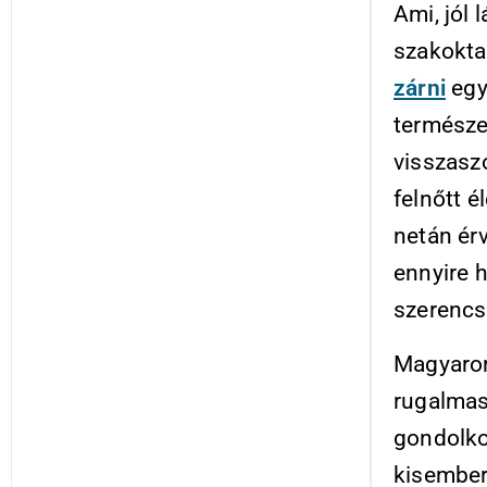
Ami, jól 
szakokta
zárni
egy
természe
visszaszo
felnőtt 
netán ér
ennyire h
szerencs
Magyaror
rugalmas
gondolko
kisember