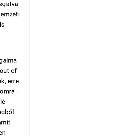
sgatva
nemzeti
is
ogalma
out of
k, erre
alomra –
lé
ögből
amit
en