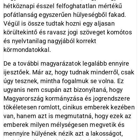
hétköznapi ésszel felfoghatatlan mértékű
pofátlanság egyszerűen hülyeségből fakad.
Végül is össze tudtak hozni egy aljasan
körültekintő és ravasz jogi szöveget komótos
és nyelvtanilag nagyjából korrekt
körmondatokkal.
De a további magyarázatok legalább ennyire
ijesztőek. Már az, hogy tudnak minderről, csak
úgy tesznek, mintha fogalmuk se volna. Ez
ugyanis nem csupán azt bizonyítaná, hogy
Magyarország kormányzása és jogrendszere
tökéletesen romlott, cinikus emberek kezében
van, hanem azt is megmutatná, hogy ezek az
emberek milyen mélységesen megvetik és
mennyire hülyének nézik azt a lakosságot,