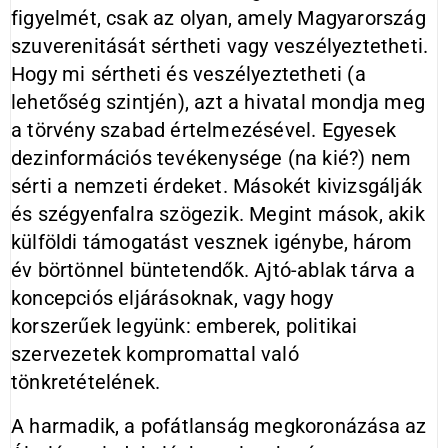
figyelmét, csak az olyan, amely Magyarország
szuverenitását sértheti vagy veszélyeztetheti.
Hogy mi sértheti és veszélyeztetheti (a
lehetőség szintjén), azt a hivatal mondja meg
a törvény szabad értelmezésével. Egyesek
dezinformációs tevékenysége (na kié?) nem
sérti a nemzeti érdeket. Másokét kivizsgálják
és szégyenfalra szögezik. Megint mások, akik
külföldi támogatást vesznek igénybe, három
év börtönnel büntetendők. Ajtó-ablak tárva a
koncepciós eljárásoknak, vagy hogy
korszerűek legyünk: emberek, politikai
szervezetek kompromattal való
tönkretételének.
A harmadik, a pofátlanság megkoronázása az