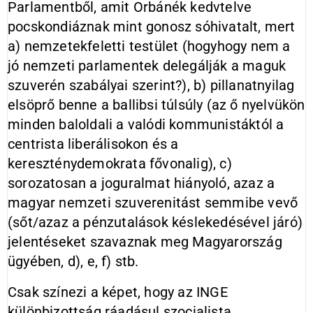
Parlamentből, amit Orbánék kedvtelve
pocskondiáznak mint gonosz sóhivatalt, mert
a) nemzetekfeletti testület (hogyhogy nem a
jó nemzeti parlamentek delegálják a maguk
szuverén szabályai szerint?), b) pillanatnyilag
elsöprő benne a ballibsi túlsúly (az ő nyelvükön
minden baloldali a valódi kommunistáktól a
centrista liberálisokon és a
kereszténydemokrata fővonalig), c)
sorozatosan a joguralmat hiányoló, azaz a
magyar nemzeti szuverenitást semmibe vevő
(sőt/azaz a pénzutalások késlekedésével járó)
jelentéseket szavaznak meg Magyarország
ügyében, d), e, f) stb.
Csak színezi a képet, hogy az INGE
különbizottság ráadásul szocialista