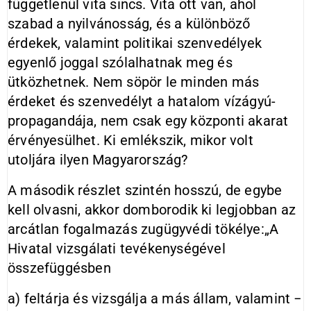
függetlenül vita sincs. Vita ott van, ahol
szabad a nyilvánosság, és a különböző
érdekek, valamint politikai szenvedélyek
egyenlő joggal szólalhatnak meg és
ütközhetnek. Nem söpör le minden más
érdeket és szenvedélyt a hatalom vízágyú-
propagandája, nem csak egy központi akarat
érvényesülhet. Ki emlékszik, mikor volt
utoljára ilyen Magyarország?
A második részlet szintén hosszú, de egybe
kell olvasni, akkor domborodik ki legjobban az
arcátlan fogalmazás zugügyvédi tökélye:„A
Hivatal vizsgálati tevékenységével
összefüggésben
a) feltárja és vizsgálja a más állam, valamint −