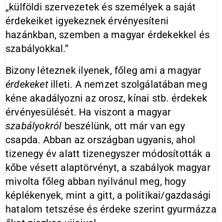
„külföldi szervezetek és személyek a saját
érdekeiket igyekeznek érvényesíteni
hazánkban, szemben a magyar érdekekkel és
szabályokkal.”
Bizony léteznek ilyenek, főleg ami a magyar
érdekeket
illeti. A nemzet szolgálatában meg
kéne akadályozni az orosz, kínai stb. érdekek
érvényesülését. Ha viszont a magyar
szabályokról
beszélünk, ott már van egy
csapda. Abban az országban ugyanis, ahol
tizenegy év alatt tizenegyszer módosították a
kőbe vésett alaptörvényt, a szabályok magyar
mivolta főleg abban nyilvánul meg, hogy
képlékenyek, mint a gitt, a politikai/gazdasági
hatalom tetszése és érdeke szerint gyurmázza