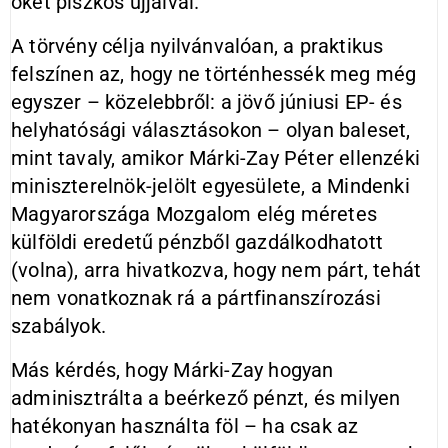
őket piszkos ujjaival.
A törvény célja nyilvánvalóan, a praktikus
felszínen az, hogy ne történhessék meg még
egyszer – közelebbről: a jövő júniusi EP- és
helyhatósági választásokon – olyan baleset,
mint tavaly, amikor Márki-Zay Péter ellenzéki
miniszterelnök-jelölt egyesülete, a Mindenki
Magyarországa Mozgalom elég méretes
külföldi eredetű pénzből gazdálkodhatott
(volna), arra hivatkozva, hogy nem párt, tehát
nem vonatkoznak rá a pártfinanszírozási
szabályok.
Más kérdés, hogy Márki-Zay hogyan
adminisztrálta a beérkező pénzt, és milyen
hatékonyan használta föl – ha csak az