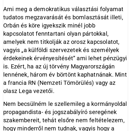
Ami meg a demokratikus választási folyamat
tudatos megzavarását és bomlasztását illeti,
Orbán és köre igyekszik minél jobb
kapcsolatot fenntartani olyan pártokkal,
amelyek nem titkolják az orosz kapcsolatot,
vagyis „a külföldi szervezetek és személyek
érdekeinek érvényesítését” ami lehet pénzügyi
is. Ezért, ha az új törvény Magyarországán
lennének, három év börtönt kaphatnának. Mint
a francia RN (Nemzeti Tömörülés) vagy az
olasz Lega vezetői.
Nem becsülném le szellemileg a kormányoldal
propagandista- és jogszabályíró seregének
szakembereit, tehát elsőre nem feltételezem,
hogy minderről nem tudnak, vagyis hogy a