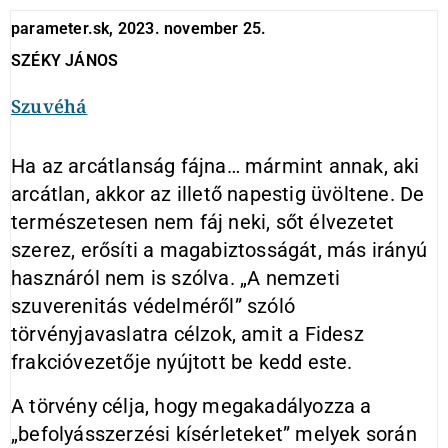
parameter.sk, 2023. november 25.
SZÉKY JÁNOS
Szuvéhá
Ha az arcátlanság fájna… mármint annak, aki
arcátlan, akkor az illető napestig üvöltene. De
természetesen nem fáj neki, sőt élvezetet
szerez, erősíti a magabiztosságát, más irányú
hasznáról nem is szólva. „A nemzeti
szuverenitás védelméről” szóló
törvényjavaslatra célzok, amit a Fidesz
frakcióvezetője nyújtott be kedd este.
A törvény célja, hogy megakadályozza a
„befolyásszerzési kísérleteket” melyek során