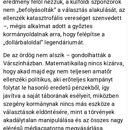
eredmény felől nézzük, a külföldi szponzorok
nem „befolyásolták” a választás alakulását, az
ellenzék katasztrofális vereséget szenvedett
–, mégis alkalmat adott a győztes
kormányoldalnak arra, hogy felépítse a
„dollárbaloldal” legendáriumát.
De az ördög nem alszik – gondolhatták a
Várszínházban. Matematikailag nincs kizárva,
hogy akad majd egy nem teljesen amatőr
ellenzéki politikus, aki erőteljes kampányt
folytat le hasonló eredetű pénzekből, így
javítva a saját táborának esélyeit, miközben
szegény kormánynak nincs más eszköze a
választások eldöntésére, mint a törvények
akadálytalan manipulálása és az összes nagy
elérésű médiacsatorna megvásárlása.