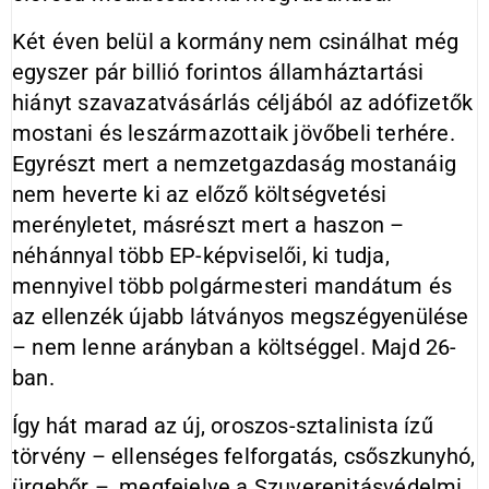
Két éven belül a kormány nem csinálhat még
egyszer pár billió forintos államháztartási
hiányt szavazatvásárlás céljából az adófizetők
mostani és leszármazottaik jövőbeli terhére.
Egyrészt mert a nemzetgazdaság mostanáig
nem heverte ki az előző költségvetési
merényletet, másrészt mert a haszon –
néhánnyal több EP-képviselői, ki tudja,
mennyivel több polgármesteri mandátum és
az ellenzék újabb látványos megszégyenülése
– nem lenne arányban a költséggel. Majd 26-
ban.
Így hát marad az új, oroszos-sztalinista ízű
törvény – ellenséges felforgatás, csőszkunyhó,
ürgebőr –, megfejelve a Szuverenitásvédelmi