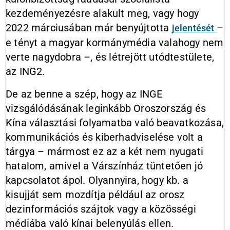
kezdeményezésre alakult meg, vagy hogy
2022 márciusában már benyújtotta
–
jelentését
e tényt a magyar kormánymédia valahogy nem
verte nagydobra –, és létrejött utódtestülete,
az ING2.
De az benne a szép, hogy az INGE
vizsgálódásának leginkább Oroszország és
Kína választási folyamatba való beavatkozása,
kommunikációs és kiberhadviselése volt a
tárgya – mármost ez az a két nem nyugati
hatalom, amivel a Várszínház tüntetően jó
kapcsolatot ápol. Olyannyira, hogy kb. a
kisujját sem mozdítja például az orosz
dezinformációs szájtok vagy a közösségi
médiába való kínai belenyúlás ellen.