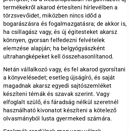
termékekről akarod értesíteni hírlevélben a
törzsvevőidet, miközben nincs időd a
bogarászásra és fogalmazgatásra; de akkor is,
ha csillagász vagy, és új égitesteket akarsz
könnyen, gyorsan felfedezni felvételek
elemzése alapján; ha belgyógyászként
ultrahangképeket kell összehasonlítanod.
Netán vállalkozó vagy, és fel akarod gyorsítani
a könyvelésedet; esetleg újságíró, és saját
magadnak akarsz egyedi sajtószemléket
készíteni témák és szavak szerint. Vagy
elfoglalt szülő, és fáradság nélkül szeretnél
használható kivonatot készíteni a kötelező
olvasmányból lusta gyermeked számára.