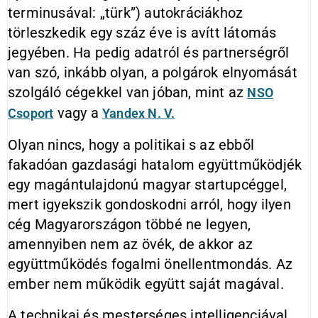
terminusával: „türk”) autokráciákhoz
törleszkedik egy száz éve is avítt látomás
jegyében. Ha pedig adatról és partnerségről
van szó, inkább olyan, a polgárok elnyomását
szolgáló cégekkel van jóban, mint az
NSO
vagy a
Csoport
Yandex N. V.
Olyan nincs, hogy a politikai s az ebből
fakadóan gazdasági hatalom együttműködjék
egy magántulajdonú magyar startupcéggel,
mert igyekszik gondoskodni arról, hogy ilyen
cég Magyarországon többé ne legyen,
amennyiben nem az övék, de akkor az
együttműködés fogalmi önellentmondás. Az
ember nem működik együtt saját magával.
A technikai és mesterséges intelligenciával