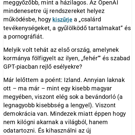
meggyőzőbb, mint a házilagos. Az OpenAI
mindenesetre új rendszereket helyez
működésbe, hogy
a „csalárd
kiszűrje
tevékenységeket, a gyűlölködő tartalmakat” és
a pornográfiát.
Melyik volt tehát az első ország, amelynek
kormánya fölfigyelt az ilyen, „fehér”’ és szabad
GPT-piacban rejlő esélyekre?
Már lelőttem a poént: Izland. Annyian laknak
ott – ma már – mint egy kisebb magyar
megyében, viszont elég sok a bevándorló (a
legnagyobb kisebbség a lengyel). Viszont
demokrácia van. Mindezek miatt éppen hogy
nem kilógni akarnak a világból, hanem
odatartozni. És kihasználni az új