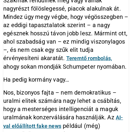
Szakmák rendülnek meg vagy válnak
nagyrészt fölöslegessé, piacok alakulnak át.
Mindez úgy megy végbe, hogy végösszegben –
az eddigi tapasztalatok szerint – a nagy
egésznek hosszú távon jobb lesz. Mármint ott,
ahol szabadság van – ez mindig viszonylagos
–, és nem csak egy szűk elit tudja
érvényesíteni akaratát.
Teremtő rombolás,
ahogy sokan mondják Schumpeter nyomában.
Ha pedig kormány vagy…
Nos, bizonyos fajta – nem demokratikus –
uralmi elitek számára nagy lehet a csábítás,
hogy a mesterséges intelligenciát a maguk
uralmának konzerválására használják. Az
AI-
például (még)
val előállított fake news