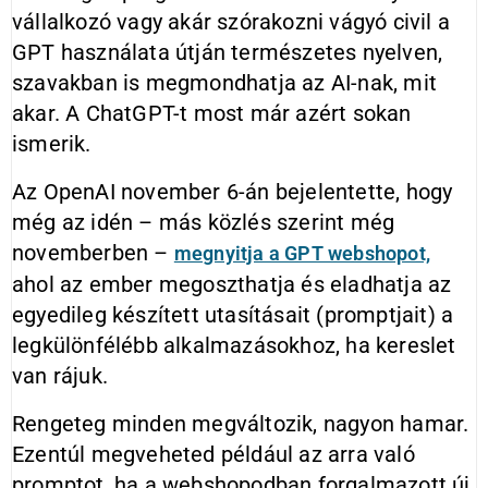
vállalkozó vagy akár szórakozni vágyó civil a
GPT használata útján természetes nyelven,
szavakban is megmondhatja az AI-nak, mit
akar. A ChatGPT-t most már azért sokan
ismerik.
Az OpenAI november 6-án bejelentette, hogy
még az idén – más közlés szerint még
novemberben –
megnyitja a GPT webshopot,
ahol az ember megoszthatja és eladhatja az
egyedileg készített utasításait (promptjait) a
legkülönfélébb alkalmazásokhoz, ha kereslet
van rájuk.
Rengeteg minden megváltozik, nagyon hamar.
Ezentúl megveheted például az arra való
promptot, ha a webshopodban forgalmazott új