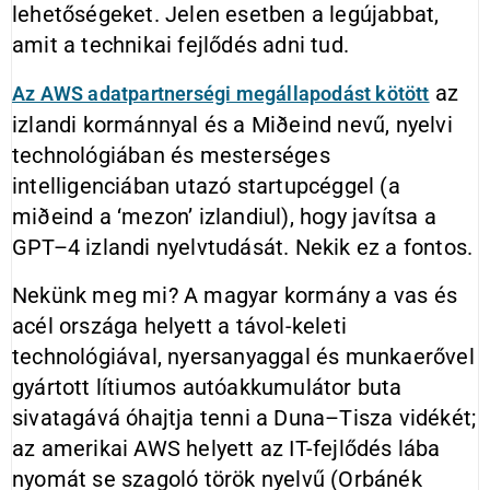
lehetőségeket. Jelen esetben a legújabbat,
amit a technikai fejlődés adni tud.
az
Az AWS adatpartnerségi megállapodást kötött
izlandi kormánnyal és a Miðeind nevű, nyelvi
technológiában és mesterséges
intelligenciában utazó startupcéggel (a
miðeind a ‘mezon’ izlandiul), hogy javítsa a
GPT–4 izlandi nyelvtudását. Nekik ez a fontos.
Nekünk meg mi? A magyar kormány a vas és
acél országa helyett a távol-keleti
technológiával, nyersanyaggal és munkaerővel
gyártott lítiumos autóakkumulátor buta
sivatagává óhajtja tenni a Duna–Tisza vidékét;
az amerikai AWS helyett az IT-fejlődés lába
nyomát se szagoló török nyelvű (Orbánék