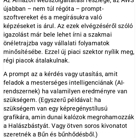
Az Amazon webszolgáltatási részlege, az AWS
újabban – nem túl régóta – prompt-
szoftvereket és a megírásukra való
képzéseket is árul. Az ezek elvégzéséről szóló
igazolást már bele lehet írni a szakmai
önéletrajzba vagy vállalati folyamatok
minősítésébe. Ezzel új piaci szektor nyílik meg,
régi piacok átalakulnak.
A prompt az a kérdés vagy utasítás, amit
feladok a mesterséges intelligenciának (AI-
rendszernek) ha valamilyen eredményre van
szükségem. (Egyszerű példával: ha
szükségem van egy képregénystílusú
grafikára, amin dunai kalózok megrohamozzák
a Halászbástyát. Vagy ötven soros kivonatot
szeretnék a Bűn és bűnhődésből.)