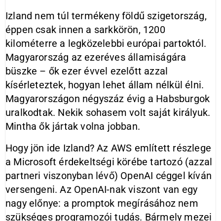
Izland nem túl termékeny földű szigetország,
éppen csak innen a sarkkörön, 1200
kilométerre a legközelebbi európai partoktól.
Magyarország az ezeréves államiságára
büszke – ők ezer évvel ezelőtt azzal
kísérleteztek, hogyan lehet állam nélkül élni.
Magyarországon négyszáz évig a Habsburgok
uralkodtak. Nekik sohasem volt saját királyuk.
Mintha ők jártak volna jobban.
Hogy jön ide Izland? Az AWS említett részlege
a Microsoft érdekeltségi körébe tartozó (azzal
partneri viszonyban lévő) OpenAI céggel kíván
versengeni. Az OpenAI-nak viszont van egy
nagy előnye: a promptok megírásához nem
szükséges programozói tudás. Bármely mezei