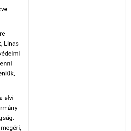
zve
re
, Linas
 védelmi
lenni
eniük,
 elvi
ormány
ugság.
 megéri,