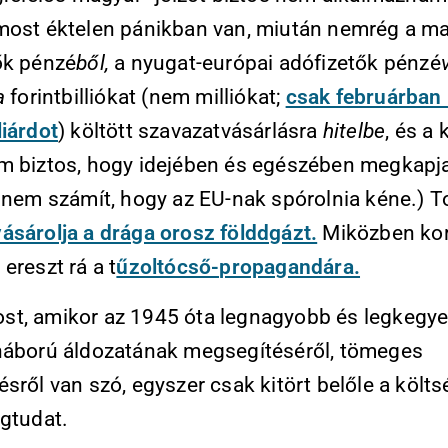
most éktelen pánikban van, miután nemrég a m
ők pénzé
ből,
a nyugat-európai adófizetők pénzé
a
forintbilliókat (nem milliókat;
csak februárban 
liárdot
) költött szavazatvásárlásra
hitelbe
, és a 
m biztos, hogy idejében és egészében megkapj
r nem számít, hogy az EU-nak spórolnia kéne.) 
ásárolja a drága orosz földdgázt.
Miközben kor
ereszt rá a t
űzoltócső-propagandára.
t, amikor az 1945 óta legnagyobb és legkegye
háború áldozatának megsegítéséről, tömeges
sről van szó, egyszer csak kitört belőle a költs
égtudat.