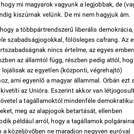
, hogy mi magyarok vagyunk a legjobbak, de (va
indig kiszúrnak velünk. De mi nem hagyjuk ám.
 hogy a többpártrendszerű liberális demokrácia,
le szabadságjogokkal, fölösleges cafrang. Az 
rtszabadságnak nincs értelme, az egyes ember
észben az államtól függ, részben pedig attól, hog
lojálisak az egyetlen (központi, végrehajtó)
oz, ami egyenlő a magyar állammal. Orbán ezt 
t kivetíti az Unióra. Eszerint akkor van létjogosul
övetel a tagállamoktól mindenféle demokratiku
eket, meg az alapjogok betartását, ellenben
dik például arról, hogy a tagállamok polgárain
 a közeljövőben ne maradjon negyven euróval