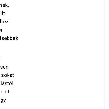
nak,
ült
thez
i
kisebbek
s
esen
ő sokat
lástól
mint
ogy