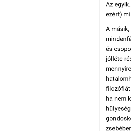
Az egyik
ezért) m
A másik,
mindenfé
és csopo
jólléte r
mennyire 
hatalomh
filozófiá
ha nem k
hülyeség
gondosko
zsebében