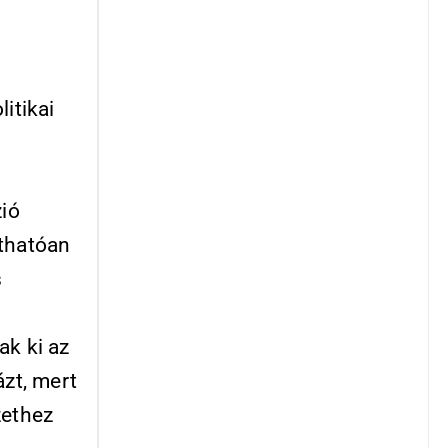
itikai
zió
áthatóan
s
ak ki az
ázt, mert
zethez