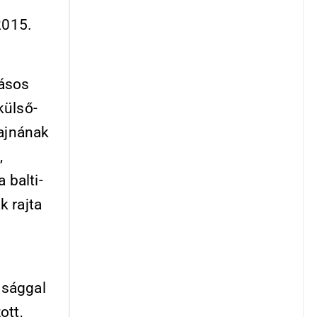
2015.
kásos
külső-
rajnának
,
 balti-
k rajta
gsággal
ott,