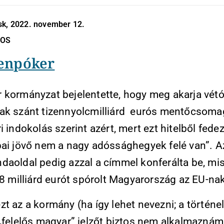
sk, 2022. november 12.
NOS
enpóker
 kormányzat bejelentette, hogy meg akarja vétó
ak szánt tizennyolcmilliárd eurós mentőcsomag
i indokolás szerint azért, mert ezt hitelből fede
pai jövő nem a nagy adóssághegyek felé van”. A
daoldal pedig azzal a címmel konferálta be, mis
18 milliárd eurót spórolt Magyarország az EU-nak
t az a kormány (ha így lehet nevezni; a történe
„felelős magyar” jelzőt biztos nem alkalmaznám 