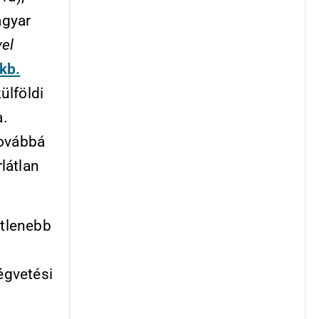
agyar
vel
kb.
külföldi
a.
Továbbá
látlan
tlenebb
égvetési