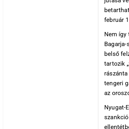
jutása vé
betartha
február 1
Nem így 
Bagarja-s
belső fe
tartozik 
rászánta 
tengeri 
az orosz
Nyugat-E
szankció
ellentét