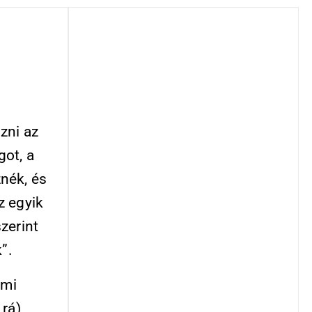
zni az
ot, a
znék, és
z egyik
zerint
”.
lmi
rá),