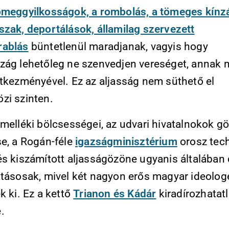
ömeggyilkosságok, a rombolás, a tömeges kínz
szak, deportálások, államilag szervezett
rablás
büntetlenül maradjanak, vagyis hogy
zág lehetőleg ne szenvedjen vereséget, annak
etkezményével. Ez az aljasság nem süthető el
zi szinten.
lmelléki bölcsességei, az udvari hivatalnokok g
se, a Rogán-féle
igazságminisztérium
orosz tech
és kiszámított aljasságözöne ugyanis általában
atásosak, mivel két nagyon erős magyar ideolo
k ki. Ez a kettő
Trianon és Kádár
kiradírozhatat
.