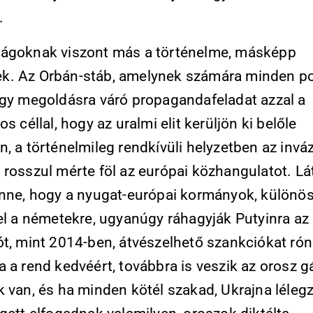
.
ágoknak viszont más a történelme, másképp
. Az Orbán-stáb, amelynek számára minden pol
egy megoldásra váró propagandafeladat azzal a
os céllal, hogy az uralmi elit kerüljön ki belőle
, a történelmileg rendkívüli helyzetben az invá
 rosszul mérte föl az európai közhangulatot. L
enne, hogy a nyugat-európai kormányok, különö
tel a németekre, ugyanúgy ráhagyják Putyinra az
ót, mint 2014-ben, átvészelhető szankciókat rón
 a rend kedvéért, továbbra is veszik az orosz g
k van, és ha minden kötél szakad, Ukrajna léleg