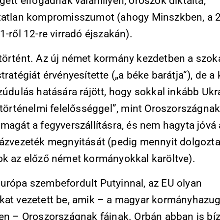
gett elfogadnak valamilyen, oroszok diktálta,
tatlan kompromisszumot (ahogy Minszkben, a 
1-ről 12-re virradó éjszakán).
történt. Az új német kormány kezdetben a szo
tratégiát érvényesítette („a béke barátja”), de a 
lzúdulás hatására rájött, hogy sokkal inkább Uk
„történelmi felelősséggel”, mint Oroszországnak
magát a fegyverszállításra, és nem hagyta jóvá a
gázvezeték megnyitását (pedig mennyit dolgozta
ok az előző német kormányokkal karöltve).
urópa szembefordult Putyinnal, az EU olyan
kat vezetett be, amik – a magyar kormányhazu
ben – Oroszországnak fájnak. Orbán abban is bíz