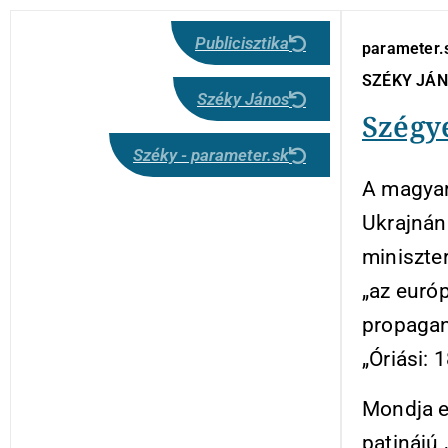
Publicisztika
parameter.
SZÉKY JÁ
Széky János
Szégy
Széky - parameter.sk
A magyar
Ukrajnán
miniszter
„az euró
propagan
„Óriási: 
Mondja ez
patinájú 