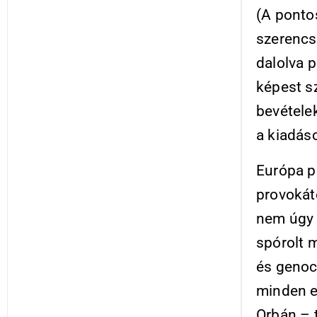
(A ponto
szerencs
dalolva p
képest sz
bevételek
a kiadás
Európa po
provokát
nem úgy é
spórolt 
és genoc
minden e
Orbán – t