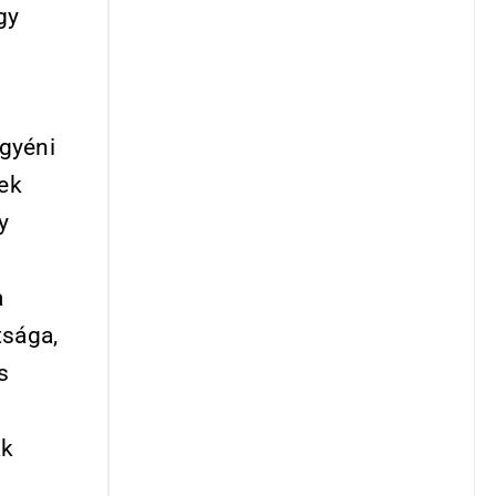
gy
egyéni
ek
y
a
tsága,
s
ak