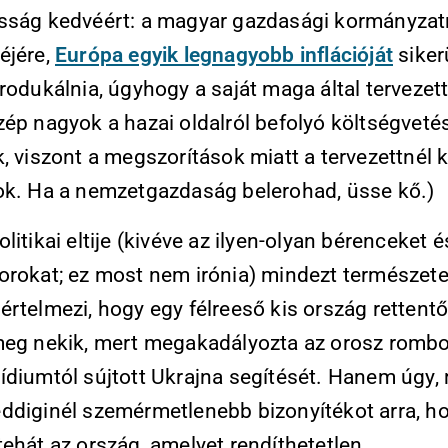
sság kedvéért: a magyar gazdasági kormányzat
éjére,
Európa egyik legnagyobb inflációját
siker
rodukálnia, úgyhogy a saját maga által tervezet
ép nagyok a hazai oldalról befolyó költségvetés
, viszont a megszorítások miatt a tervezettnél 
ok. Ha a nemzetgazdaság belerohad, üsse kő.)
litikai eltije (kivéve az ilyen-olyan bérenceket é
orokat; ez most nem irónia) mindezt természet
rtelmezi, hogy egy félreeső kis ország rettent
meg nekik, mert megakadályozta az orosz rombo
ídiumtól sújtott Ukrajna segítését. Hanem úgy, 
ddiginél szemérmetlenebb bizonyítékot arra, h
ehát az ország, amelyet rendíthetetlen