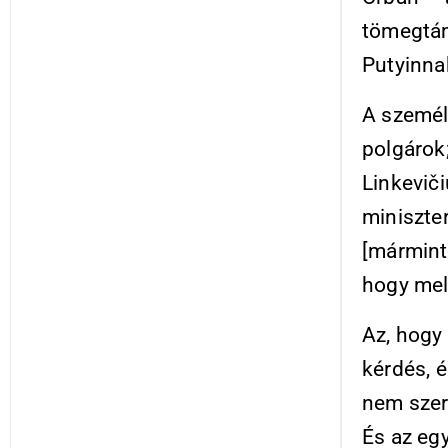
tömegtám
Putyinna
A személ
polgárok
Linkeviči
miniszter
[mármint
hogy mel
Az, hogy
kérdés, 
nem szere
És az egy