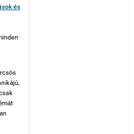
ások és
 minden
örcsös
nikájú,
 csak
gémát
lan