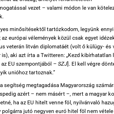
ogatással vezet – valami módon le van kötele
k.
yes minősítésektől tartózkodom, legyünk ennyi
; az európai vélemények közül csak egyet idézek
us veterán litván diplomatáét (volt ő külügy- és
 is), aki azt írta a Twitteren: „Kezd kibírhatatlan 
 az EU szempontjából –
SZJ
]. El kell végre dönt
yik unióhoz tartoznak.”
 a segítség megtagadása Magyarország számára
éspedig azért – nem másért –, mert a magyar k
tné, ha az EU hitelt venne föl, nyilvánvaló haz
 polgárra jutó negyven euró hitel föl nem vétele