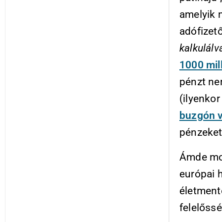
amelyik 
adófizet
kalkulálv
1000 mil
pénzt ne
(ilyenko
buzgón v
pénzeket 
Ámde mos
európai 
életmenté
felelőss