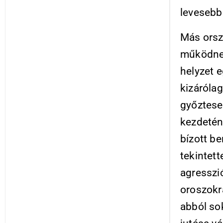
levesebb
Más orsz
működnek
helyzet 
kizárólag
győztesen
kezdetén
bízott b
tekintet
agresszi
oroszokra
abból so