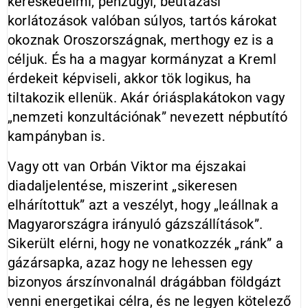
kereskedelmi, pénzügyi, beutazási
korlátozások valóban súlyos, tartós károkat
okoznak Oroszországnak, merthogy ez is a
céljuk. És ha a magyar kormányzat a Kreml
érdekeit képviseli, akkor tök logikus, ha
tiltakozik ellenük. Akár óriásplakátokon vagy
„nemzeti konzultációnak” nevezett népbutító
kampányban is.
Vagy ott van Orbán Viktor ma éjszakai
diadaljelentése, miszerint „sikeresen
elhárítottuk” azt a veszélyt, hogy „leállnak a
Magyarországra irányuló gázszállítások”.
Sikerült elérni, hogy ne vonatkozzék „ránk” a
gázársapka, azaz hogy ne lehessen egy
bizonyos árszínvonalnál drágábban földgázt
venni energetikai célra, és ne legyen kötelező