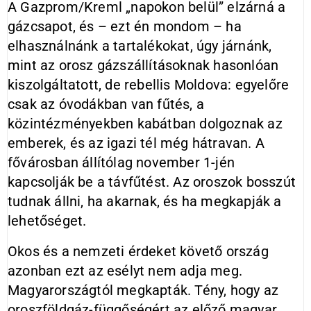
A Gazprom/Kreml „napokon belül” elzárná a
gázcsapot, és – ezt én mondom – ha
elhasználnánk a tartalékokat, úgy járnánk,
mint az orosz gázszállításoknak hasonlóan
kiszolgáltatott, de rebellis Moldova: egyelőre
csak az óvodákban van fűtés, a
közintézményekben kabátban dolgoznak az
emberek, és az igazi tél még hátravan. A
fővárosban állítólag november 1-jén
kapcsolják be a távfűtést. Az oroszok bosszút
tudnak állni, ha akarnak, és ha megkapják a
lehetőséget.
Okos és a nemzeti érdeket követő ország
azonban ezt az esélyt nem adja meg.
Magyarországtól megkapták. Tény, hogy az
oroszföldgáz-függőségért az előző magyar