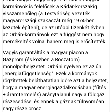
kormányok is felelősek a Kádár-korszakig
visszamenőleg (a Testvériség vezeték
magyarországi szakaszát még 1974-ben
kezdték építeni), de az utóbbi tizenkét évben
az Orbán-kormányok ezt a függést nem hogy
mérsékelték volna, hanem meg is erősítették.
Vagyis garantálták a magyar piacon a
Gazprom (és közben a Roszatom)
monolpolhelyzetét. Orbáni nyelven ez az ún.
„energiafüggetlenség”. Ezek a kormányok
rögzítették beláthatatlan időre azt a helyzetet,
hogy a magyar energiagazdálkodásban (fűtés
+ áramtermelés) aránytalanul nagy a földgáz
részesedése, és ennek a gáznak túlnyomóan
nagy része orosz.