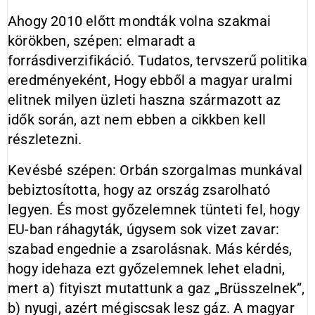
Ahogy 2010 előtt mondták volna szakmai
körökben, szépen: elmaradt a
forrásdiverzifikáció. Tudatos, tervszerű politika
eredményeként, Hogy ebből a magyar uralmi
elitnek milyen üzleti haszna származott az
idők során, azt nem ebben a cikkben kell
részletezni.
Kevésbé szépen: Orbán szorgalmas munkával
bebiztosította, hogy az ország zsarolható
legyen. És most győzelemnek tünteti fel, hogy
EU-ban ráhagyták, úgysem sok vizet zavar:
szabad engednie a zsarolásnak. Más kérdés,
hogy idehaza ezt győzelemnek lehet eladni,
mert a) fityiszt mutattunk a gaz „Brüsszelnek”,
b) nyugi, azért mégiscsak lesz gáz. A magyar