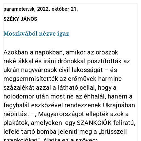
parameter.sk, 2022. október 21.
SZÉKY JÁNOS
Moszkvából nézve igaz
Azokban a napokban, amikor az oroszok
rakétákkal és iráni drónokkal pusztították az
ukrán nagyvárosok civil lakosságát – és
megsemmisítették az erőművek harminc
százalékát azzal a látható céllal, hogy a
holodomor után most ne az éhhalál, hanem a
fagyhalál eszközével rendezzenek Ukrajnában
népirtást –, Magyarországot ellepték azok a
plakátok, amelyeken egy SZANKCIÓK feliratú,
lefelé tartó bomba jeleníti meg a „brüsszeli
szankciókat”. Alatta ez a szöveg: