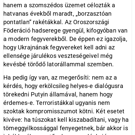
hanem a szomszédos üzemet célozták a
hatvanas évekből maradt, „borzasztóan
pontatlan” rakétákkal. Az Oroszországi
Föderáció hadserege gyengül, kifogyóban van
a modern fegyverekből. De éppen ez igazolja,
hogy Ukrajnának fegyvereket kell adni az
ellensége járulékos veszteségeivel még
kevésbé törődő latorállammal szemben.
Ha pedig így van, az megerősíti: nem az a
kérdés, hogy erkölcsileg helyes-e dialógusra
törekedni Putyin államával, hanem hogy
érdemes-e. Terroristákkal ugyanis nem
szoktak kompromisszumot kötni. Két esetet
kivéve: ha túszokat kell kiszabadítani, vagy ha
tömeggyilkossággal fenyegetnek, bár akkor is