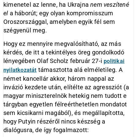
kimenetel az lenne, ha Ukrajna
nem veszítené
el
a háborút; egy olyan kompromisszum
Oroszországgal, amelyben egyik fél sem
szégyenül meg.
Hogy ez mennyire megvalósítható, az más
kérdés, de itt a tekintélyes öreg gondolkodó
lényegében Olaf Scholz február 27-i
politikai
támasztotta alá elméletileg. A
nyilatkozatát
német kancellár akkor, három nappal az
invázió kezdete után, elítélte az agressziót (a
magyar miniszterelnök hetekig nem tudott e
tárgyban egyetlen félreérthetetlen mondatot
sem kicsikarni magából), és megállapította,
hogy Putyin részéről nincs készség a
dialógusra, de így fogalmazott: