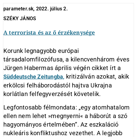
parameter.sk, 2022. július 2.
SZÉKY JÁNOS
A terrorista és az ő érzékenysége
Korunk legnagyobb európai
társadalomfilozófusa, a kilencvenhárom éves
Jürgen Habermas április végén cikket írt a
kritizálván azokat, akik
Süddeutsche Zeitungba,
erkölcsi felháborodástól hajtva Ukrajna
korlátlan felfegyverzését követelik.
Legfontosabb félmondata: „egy atomhatalom
ellen nem lehet »megnyerni« a háborút a szó
hagyományos értelmében”. Az eszkaláció
nukleáris konfliktushoz vezethet. A legjobb