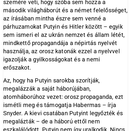
szemére veti, hogy szóba sem hozza a
második világháborút és a német felelősséget,
az írásában mintha észre sem venné a
párhuzamokat Putyin és Hitler között – egyik
sem ismeri el az ukrán nemzet és állam létét,
mindkettő propagandája a népirtás nyelvét
használja, az orosz katonák ezzel a nyelvvel
igazolják a gyilkosságokat és a nemi
erőszakot.
Az, hogy ha Putyin sarokba szorítják,
megalázzák a saját háborújában,
atomháborúhoz vezet: orosz propaganda, ezt
ismétli meg és támogatja Habermas – írja
Snyder. A kievi csatában Putyint legyőzték és
megalázták – de a háború ettől nem
eszkalálódott. Putyin nem így uralkodik. Nincs