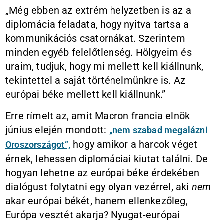
„Még ebben az extrém helyzetben is az a
diplomácia feladata, hogy nyitva tartsa a
kommunikációs csatornákat. Szerintem
minden egyéb felelőtlenség. Hölgyeim és
uraim, tudjuk, hogy mi mellett kell kiállnunk,
tekintettel a saját történelmünkre is. Az
európai béke mellett kell kiállnunk.”
Erre rímelt az, amit Macron francia elnök
június elején mondott:
„nem szabad megalázni
hogy amikor a harcok véget
Oroszországot”,
érnek, lehessen diplomáciai kiutat találni. De
hogyan lehetne az európai béke érdekében
dialógust folytatni egy olyan vezérrel, aki
nem
akar európai békét, hanem ellenkezőleg,
Európa vesztét akarja? Nyugat-európai