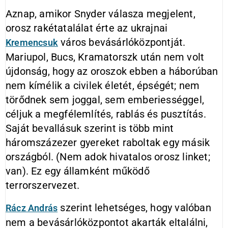
Aznap, amikor Snyder válasza megjelent,
orosz rakétatalálat érte az ukrajnai
város bevásárlóközpontját.
Kremencsuk
Mariupol, Bucs, Kramatorszk után nem volt
újdonság, hogy az oroszok ebben a háborúban
nem kímélik a civilek életét, épségét; nem
törődnek sem joggal, sem emberiességgel,
céljuk a megfélemlítés, rablás és pusztítás.
Saját bevallásuk szerint is több mint
háromszázezer gyereket raboltak egy másik
országból. (Nem adok hivatalos orosz linket;
van). Ez egy államként működő
terrorszervezet.
szerint lehetséges, hogy valóban
Rácz András
nem a bevásárlóközpontot akarták eltalálni,