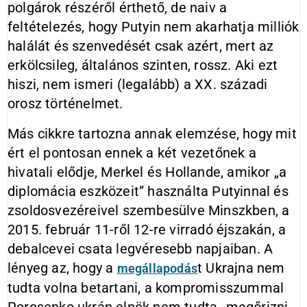
polgárok részéről érthető, de naiv a
feltételezés, hogy Putyin nem akarhatja milliók
halálát és szenvedését csak azért, mert az
erkölcsileg, általános szinten, rossz. Aki ezt
hiszi, nem ismeri (legalább) a XX. századi
orosz történelmet.
Más cikkre tartozna annak elemzése, hogy mit
ért el pontosan ennek a két vezetőnek a
hivatali elődje, Merkel és Hollande, amikor „a
diplomácia eszközeit” használta Putyinnal és
zsoldosvezéreivel szembesülve Minszkben, a
2015. február 11-ről 12-re virradó éjszakán, a
debalcevei csata legvéresebb napjaiban. A
lényeg az, hogy a
t Ukrajna nem
megállapodás
tudta volna betartani, a kompromisszummal