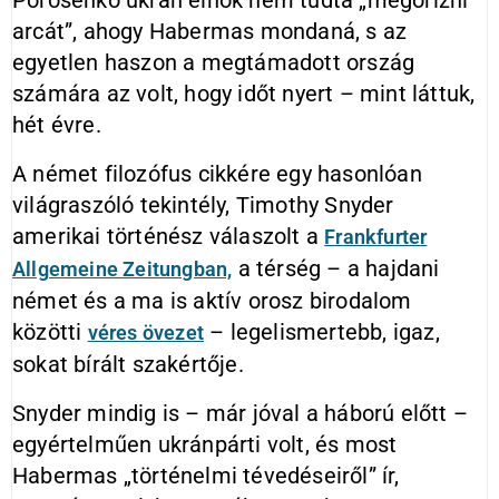
Porosenko ukrán elnök nem tudta „megőrizni
arcát”, ahogy Habermas mondaná, s az
egyetlen haszon a megtámadott ország
számára az volt, hogy időt nyert – mint láttuk,
hét évre.
A német filozófus cikkére egy hasonlóan
világraszóló tekintély, Timothy Snyder
amerikai történész válaszolt a
Frankfurter
a térség – a hajdani
Allgemeine Zeitungban,
német és a ma is aktív orosz birodalom
közötti
– legelismertebb, igaz,
véres övezet
sokat bírált szakértője.
Snyder mindig is – már jóval a háború előtt –
egyértelműen ukránpárti volt, és most
Habermas „történelmi tévedéseiről” ír,