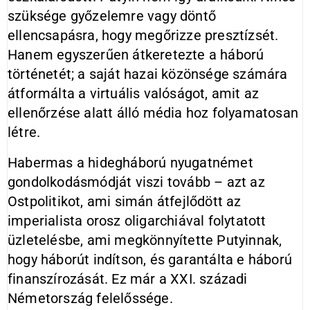
szüksége győzelemre vagy döntő
ellencsapásra, hogy megőrizze presztízsét.
Hanem egyszerűen átkeretezte a háború
történetét; a saját hazai közönsége számára
átformálta a virtuális valóságot, amit az
ellenőrzése alatt álló média hoz folyamatosan
létre.
Habermas a hidegháború nyugatnémet
gondolkodásmódját viszi tovább – azt az
Ostpolitikot, ami simán átfejlődött az
imperialista orosz oligarchiával folytatott
üzletelésbe, ami megkönnyítette Putyinnak,
hogy háborút indítson, és garantálta e háború
finanszírozását. Ez már a XXI. századi
Németország felelőssége.