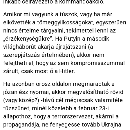
inkább célravezető a kommandóakció.
Amikor mi vagyunk a túszok, vagy ha már
elkövették a tömeggyilkosságokat, egyszerűen
nincs értelme tárgyalni, tekintettel lenni az
„érzékenységükre”. Ha Putyin a második
világháborút akarja újrajátszani (a
szerepjátszás értelmében), akkor nem
felejtheti el, hogy az sem kompromisszummal
zárult, csak most ő a Hitler.
Ha azonban orosz oldalon megmaradtak a
józan ész nyomai, akkor megvalósítható rövid
(vagy közép?) -távú cél mégiscsak valamiféle
tűzszünet, minél közelebb a február 23-i
állapothoz, hogy a terrorszervezet, akármi a
propagandája, ne fenyegesse tovább Ukrajna