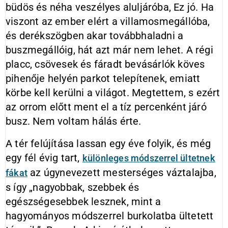
büdös és néha veszélyes aluljáróba, Ez jó. Ha
viszont az ember elért a villamosmegállóba,
és derékszögben akar továbbhaladni a
buszmegállóig, hát azt már nem lehet. A régi
placc, csövesek és fáradt bevásárlók köves
pihenője helyén parkot telepítenek, emiatt
körbe kell kerülni a világot. Megtettem, s ezért
az orrom előtt ment el a tíz percenként járó
busz. Nem voltam hálás érte.
A tér felújítása lassan egy éve folyik, és még
egy fél évig tart,
különleges módszerrel ültetnek
az úgynevezett mesterséges váztalajba,
fákat
s így „nagyobbak, szebbek és
egészségesebbek lesznek, mint a
hagyományos módszerrel burkolatba ültetett