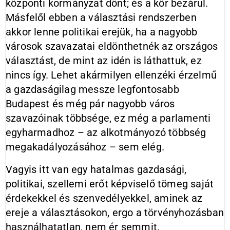
központi kormányzat dönt; és a kör bezárul.
Másfelől ebben a választási rendszerben
akkor lenne politikai erejük, ha a nagyobb
városok szavazatai eldönthetnék az országos
választást, de mint az idén is láthattuk, ez
nincs így. Lehet akármilyen ellenzéki érzelmű
a gazdaságilag messze legfontosabb
Budapest és még pár nagyobb város
szavazóinak többsége, ez még a parlamenti
egyharmadhoz – az alkotmányozó többség
megakadályozásához – sem elég.
Vagyis itt van egy hatalmas gazdasági,
politikai, szellemi erőt képviselő tömeg saját
érdekekkel és szenvedélyekkel, aminek az
ereje a választásokon, ergo a törvényhozásban
használhatatlan, nem ér semmit.