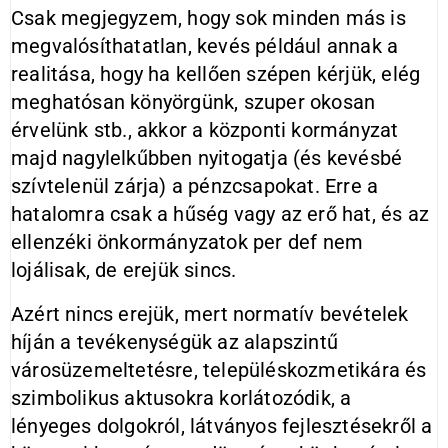
Csak megjegyzem, hogy sok minden más is
megvalósíthatatlan, kevés például annak a
realitása, hogy ha kellően szépen kérjük, elég
meghatósan könyörgünk, szuper okosan
érvelünk stb., akkor a központi kormányzat
majd nagylelkűbben nyitogatja (és kevésbé
szívtelenül zárja) a pénzcsapokat. Erre a
hatalomra csak a hűség vagy az erő hat, és az
ellenzéki önkormányzatok per def nem
lojálisak, de erejük sincs.
Azért nincs erejük, mert normatív bevételek
híján a tevékenységük az alapszintű
városüzemeltetésre, településkozmetikára és
szimbolikus aktusokra korlátozódik, a
lényeges dolgokról, látványos fejlesztésekről a