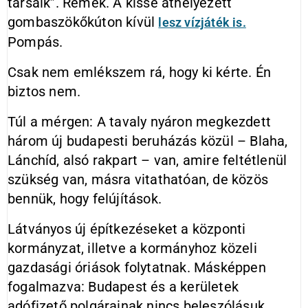
társaik”. Remek. A kissé áthelyezett
gombaszökőkúton kívül
lesz vízjáték is.
Pompás.
Csak nem emlékszem rá, hogy ki kérte. Én
biztos nem.
Túl a mérgen: A tavaly nyáron megkezdett
három új budapesti beruházás közül – Blaha,
Lánchíd, alsó rakpart – van, amire feltétlenül
szükség van, másra vitathatóan, de közös
bennük, hogy felújítások.
Látványos új építkezéseket a központi
kormányzat, illetve a kormányhoz közeli
gazdasági óriások folytatnak. Másképpen
fogalmazva: Budapest és a kerületek
adófizető polgárainak nincs beleszólásuk