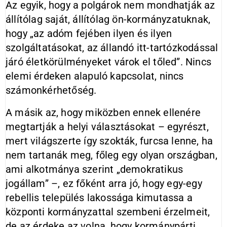
Az egyik, hogy a polgárok nem mondhatják az
állítólag saját, állítólag ön-kormányzatuknak,
hogy „az adóm fejében ilyen és ilyen
szolgáltatásokat, az állandó itt-tartózkodással
járó életkörülményeket várok el tőled”. Nincs
elemi érdeken alapuló kapcsolat, nincs
számonkérhetőség.
A másik az, hogy miközben ennek ellenére
megtartják a helyi választásokat – egyrészt,
mert világszerte így szokták, furcsa lenne, ha
nem tartanák meg, főleg egy olyan országban,
ami alkotmánya szerint „demokratikus
jogállam” –, ez főként arra jó, hogy egy-egy
rebellis település lakossága kimutassa a
központi kormányzattal szembeni érzelmeit,
de az érdeke az volna, hogy kormánypárti