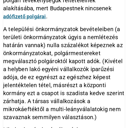
polgári tevékenységük feltételeinek
alakításába, mert Budapestnek nincsenek
.
adófizető polgárai
A települési önkormányzatok bevételeiben (a
területi önkormányzatok úgyis a nemlétezés
határán vannak) nulla százalékot képeznek az
önkormányzatokat, polgármestereket
megválasztó polgároktól kapott adók. (Kivétel
a helyben lakó egyéni vállalkozók iparűzési
adója, de ez egyrészt az egészhez képest
jelentéktelen tétel, másrészt a központi
kormány ezt a csapot is szadista kedve szerint
zárhatja. A társas vállalkozások a
mikrokáeftéktől a multi-leányválalatokig nem
szavaznak semmilyen választáson.)