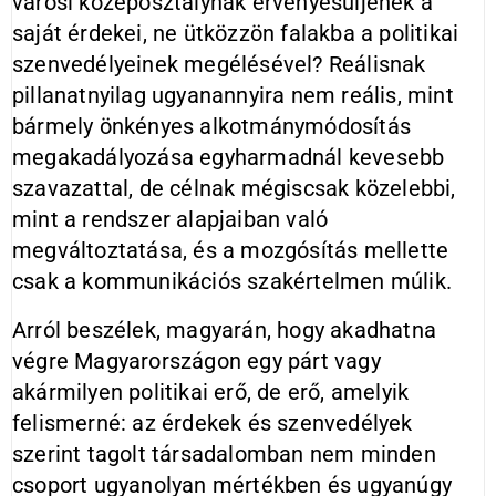
városi középosztálynak érvényesüljenek a
saját érdekei, ne ütközzön falakba a politikai
szenvedélyeinek megélésével? Reálisnak
pillanatnyilag ugyanannyira nem reális, mint
bármely önkényes alkotmánymódosítás
megakadályozása egyharmadnál kevesebb
szavazattal, de célnak mégiscsak közelebbi,
mint a rendszer alapjaiban való
megváltoztatása, és a mozgósítás mellette
csak a kommunikációs szakértelmen múlik.
Arról beszélek, magyarán, hogy akadhatna
végre Magyarországon egy párt vagy
akármilyen politikai erő, de erő, amelyik
felismerné: az érdekek és szenvedélyek
szerint tagolt társadalomban nem minden
csoport ugyanolyan mértékben és ugyanúgy