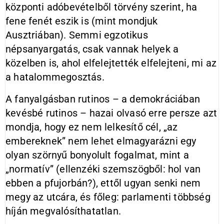
központi adóbevételből törvény szerint, ha
fene fenét eszik is (mint mondjuk
Ausztriában). Semmi egzotikus
népsanyargatás, csak vannak helyek a
közelben is, ahol elfelejtették elfelejteni, mi az
a hatalommegosztás.
A fanyalgásban rutinos – a demokráciában
kevésbé rutinos – hazai olvasó erre persze azt
mondja, hogy ez nem lelkesítő cél, „az
embereknek” nem lehet elmagyarázni egy
olyan szörnyű bonyolult fogalmat, mint a
„normatív” (ellenzéki szemszögből: hol van
ebben a pfujorbán?), ettől ugyan senki nem
megy az utcára, és főleg: parlamenti többség
híján megvalósíthatatlan.