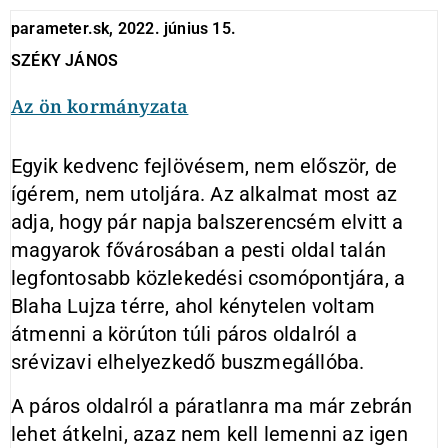
parameter.sk, 2022. június 15.
SZÉKY JÁNOS
Az ön kormányzata
Egyik kedvenc fejlövésem, nem először, de
ígérem, nem utoljára. Az alkalmat most az
adja, hogy pár napja balszerencsém elvitt a
magyarok fővárosában a pesti oldal talán
legfontosabb közlekedési csomópontjára, a
Blaha Lujza térre, ahol kénytelen voltam
átmenni a körúton túli páros oldalról a
srévizavi elhelyezkedő buszmegállóba.
A páros oldalról a páratlanra ma már zebrán
lehet átkelni, azaz nem kell lemenni az igen