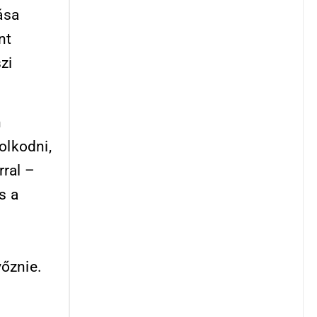
ása
nt
zi
n
olkodni,
ral –
s a
yőznie.