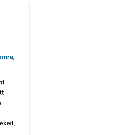
omra,
nt
tt
s
ekeit,