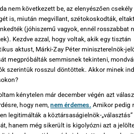
da nem következett be, az elenyészően csekély
ét is, miután megvillant, szétokoskodták, eltakt
enkedték (jóhiszemű vagyok, ennél rosszabbat 
zek). Kezdve azzal, hogy voltak, akik egy tisztán
kus aktust, Márki-Zay Péter miniszterelnök-jelö
sát megpróbálták semmisnek tekinteni, mondvá
ók szerintük rosszul döntöttek. Akkor minek in
sokon?
voltam kénytelen már december végén azt válasz
érdésre, hogy nem,
nem érdemes.
Amikor pedig
en legitimálták a köztársaságielnök-„választás”
t, hanem még sikerült is kigolyózni azt a jelölte