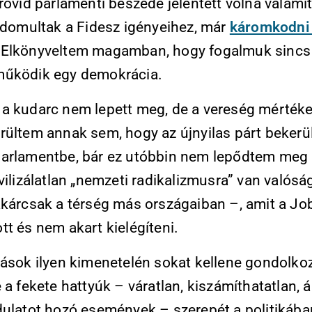
rövid parlamenti beszéde jelentett volna valamit
 idomultak a Fidesz igényeihez, már
káromkodni 
Elkönyveltem magamban, hogy fogalmuk sincs a
űködik egy demokrácia.
a kudarc nem lepett meg, de a vereség mértéke
rültem annak sem, hogy az újnyilas párt bekerül
arlamentbe, bár ez utóbbin nem lepődtem meg 
vilizálatlan „nemzeti radikalizmusra” van valósá
akárcsak a térség más országaiban –, amit a Jo
t és nem akart kielégíteni.
tások ilyen kimenetelén sokat kellene gondolkoz
 a fekete hattyúk – váratlan, kiszámíthatatlan,
dulatot hozó események – szerepét a politikába