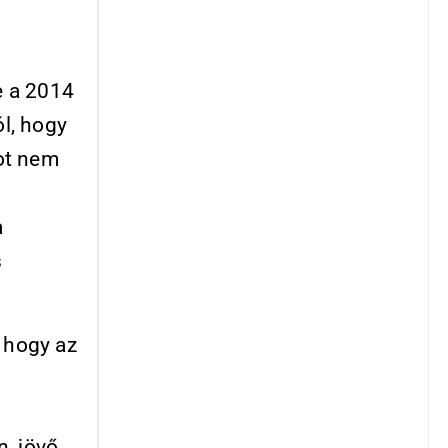
e a 2014
l, hogy
ot nem
a
s
, hogy az
, jövő