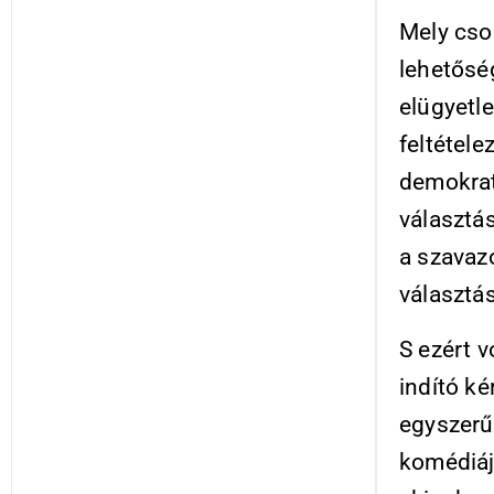
Mely cso
lehetőség
elügyetl
feltétele
demokrati
választá
a szavaz
választá
S ezért 
indító k
egyszerű
komédiájá