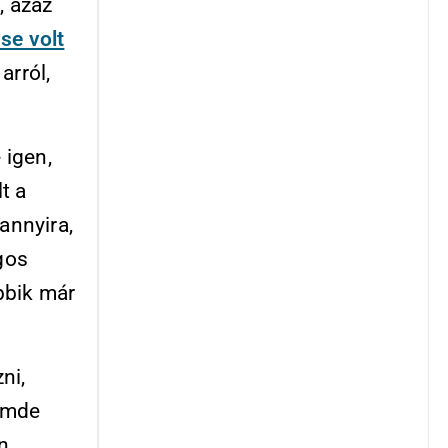
, azaz
se volt
rról,
 igen,
t a
annyira,
gos
bbik már
ni,
 ámde
n.