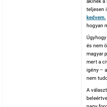
akinek a 
teljesen
kedvem.
hogyan m
Úgyhogy 
és nem ö
magyar p
mert a ci
igény – 
nem tudot
A válasz
beleértve
nagy for