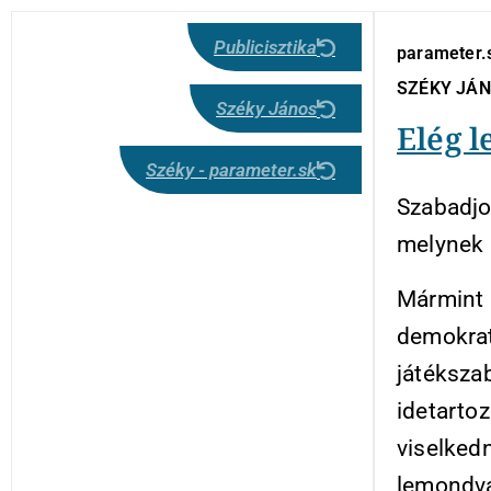
Publicisztika
parameter.s
SZÉKY JÁ
Széky János
Elég l
Széky - parameter.sk
Szabadjo
melynek 
Mármint 
demokrat
játéksza
idetartoz
viselkedn
lemondva 