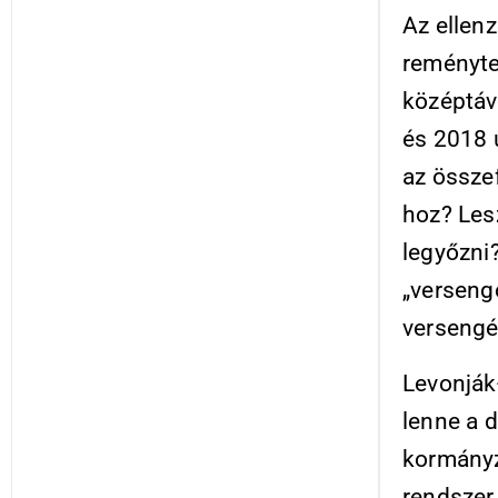
Az ellenz
reménytel
középtáv
és 2018 
az össze
hoz? Les
legyőzni
„verseng
versengés
Levonják-
lenne a d
kormányzá
rendszer