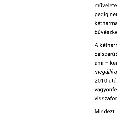
művelete
pedig ne
kétharma
bűvészke
A kétharm
célszerűb
ami – ke
megállít
2010 után
vagyonfe
visszafor
Mindezt,