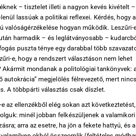
éknek – tisztelet illeti a nagyon kevés kivételt –
enül lassúak a politikai reflexei. Kérdés, hogy a
ú valóságérzékelése hogyan működik. Leszűri-
után harmadik – és leglátványosabb – kudarcbó
fogás puszta ténye egy darabbal több szavazat
zűri-e, hogy a rendszert választáson nem lehet
? Akármit mondanak a politológiai tankönyvek: 
ő autokrácia” megjelölés félrevezető, mert ninc
. A többpárti választás csak díszlet.
e az ellenzékből elég sokan azt következtetést
olguk: minél jobban felkészüljenek a valamikori
sra; arra az esetre, ha jön a fekete hattyú, és a
 valamilyen okból összeomlik (feltételes módban