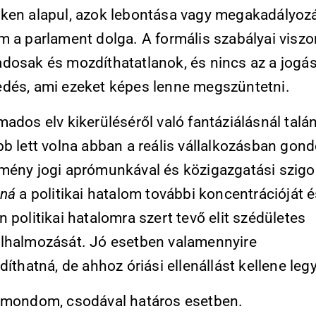
ken alapul, azok lebontása vagy megakadályoz
m a parlament dolga. A formális szabályai viszo
dosak és mozdíthatatlanok, és nincs az a jogás
dés, ami ezeket képes lenne megszüntetni.
ados elv kikerüléséről való fantáziálásnál talá
b lett volna abban a reális vállalkozásban gond
mény jogi aprómunkával és közigazgatási szigor
aná
a politikai hatalom további koncentrációját é
 politikai hatalomra szert tevő elit szédületes
lhalmozását. Jó esetben valamennyire
díthatná, de ahhoz óriási ellenállást kellene leg
 mondom, csodával határos esetben.