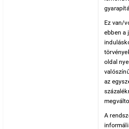
gyarapítá
Ez van/vo
ebben a 
indulásko
törvénye
oldal ny
valószín
az egysz
százalék
megválto
A rendsz
informál