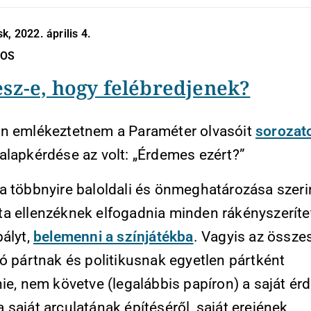
k, 2022. április 4.
NOS
esz-e, hogy felébredjenek?
n emlékeztetnem a Paraméter olvasóit
sorozat
alapkérdése az volt: „Érdemes ezért?”
a többnyire baloldali és önmeghatározása szeri
a ellenzéknek elfogadnia minden rákényszeríte
bályt,
belemenni a színjátékba
. Vagyis az össze
ó pártnak és politikusnak egyetlen pártként
ie, nem követve (legalábbis papíron) a saját érd
saját arculatának építéséről, saját erejének