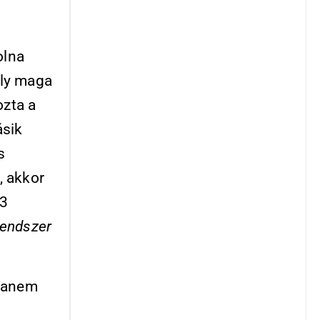
olna
ély maga
ozta a
ásik
s
, akkor
53
rendszer
 hanem