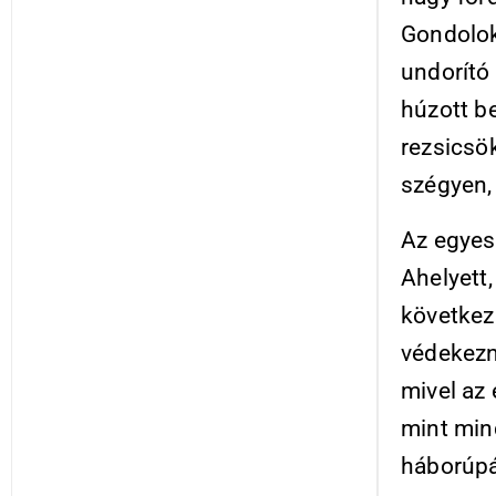
Gondolok
undorító 
húzott be
rezsicsök
szégyen, 
Az egyesü
Ahelyett,
következm
védekezni
mivel az
mint min
háborúpá