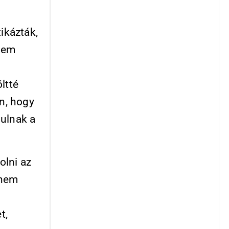
ikázták,
nem
ltté
n, hogy
dulnak a
olni az
 nem
t,