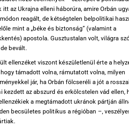
 itt az Ukrajna elleni háborúra, amire Orbán ug
módon reagált, de kétségtelen belpolitikai has
lőle mint a „béke és biztonság” (valamint a
kentés) apostola. Gusztustalan volt, világra sz
de bevált.
lt ellenzéket viszont készületlenül érte a helyz
 hogy támadott volna, rámutatott volna, milyen
ényekkel jár, ha Orbán fölcseréli a jót a rosszal
 kezdett az abszurd és erkölcstelen vád ellen,
 ellenzékiek a megtámadott ukránok pártján álln
den becsületes politikus a régióban –, veszélye
rtiak.