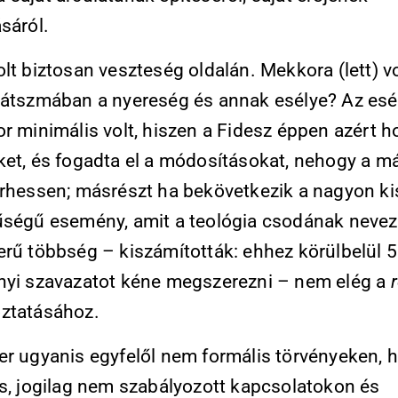
sáról.
lt biztosan veszteség oldalán. Mekkora (lett) v
játszmában a nyereség és annak esélye? Az es
r minimális volt, hiszen a Fidesz éppen azért h
ket, és fogadta el a módosításokat, nehogy a m
erhessen; másrészt ha bekövetkezik a nagyon ki
űségű esemény, amit a teológia csodának nevez
erű többség – kiszámították: ehhez körülbelül 
nyi szavazatot kéne megszerezni – nem elég a
ztatásához.
er ugyanis egyfelől nem formális törvényeken,
is, jogilag nem szabályozott kapcsolatokon és