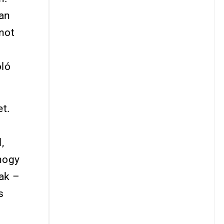
yan
znot
óló
et.
,
 hogy
ak –
s