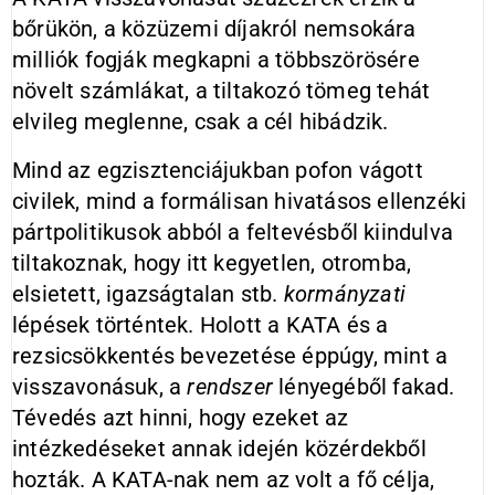
bőrükön, a közüzemi díjakról nemsokára
milliók fogják megkapni a többszörösére
növelt számlákat, a tiltakozó tömeg tehát
elvileg meglenne, csak a cél hibádzik.
Mind az egzisztenciájukban pofon vágott
civilek, mind a formálisan hivatásos ellenzéki
pártpolitikusok abból a feltevésből kiindulva
tiltakoznak, hogy itt kegyetlen, otromba,
elsietett, igazságtalan stb.
kormányzati
lépések történtek. Holott a KATA és a
rezsicsökkentés bevezetése éppúgy, mint a
visszavonásuk, a
rendszer
lényegéből fakad.
Tévedés azt hinni, hogy ezeket az
intézkedéseket annak idején közérdekből
hozták. A KATA-nak nem az volt a fő célja,