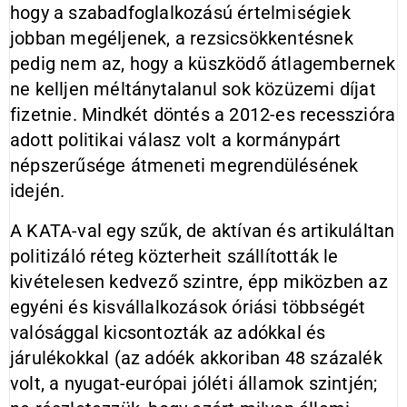
hogy a szabadfoglalkozású értelmiségiek
jobban megéljenek, a rezsicsökkentésnek
pedig nem az, hogy a küszködő átlagembernek
ne kelljen méltánytalanul sok közüzemi díjat
fizetnie. Mindkét döntés a 2012-es recesszióra
adott politikai válasz volt a kormánypárt
népszerűsége átmeneti megrendülésének
idején.
A KATA-val egy szűk, de aktívan és artikuláltan
politizáló réteg közterheit szállították le
kivételesen kedvező szintre, épp miközben az
egyéni és kisvállalkozások óriási többségét
valósággal kicsontozták az adókkal és
járulékokkal (az adóék akkoriban 48 százalék
volt, a nyugat-európai jóléti államok szintjén;