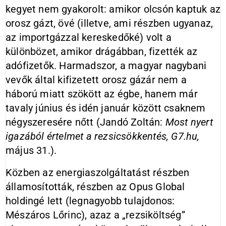
kegyet nem gyakorolt: amikor olcsón kaptuk az
orosz gázt, övé (illetve, ami részben ugyanaz,
az importgázzal kereskedőké) volt a
különbözet, amikor drágábban, fizették az
adófizetők. Harmadszor, a magyar nagybani
vevők által kifizetett orosz gázár nem a
háború miatt szökött az égbe, hanem már
tavaly június és idén január között csaknem
négyszeresére nőtt (Jandó Zoltán:
Most nyert
igazából értelmet a rezsicsökkentés,
G7.hu,
május 31.).
Közben az energiaszolgáltatást részben
államosították, részben az Opus Global
holdingé lett (legnagyobb tulajdonos:
Mészáros Lőrinc), azaz a „rezsiköltség”