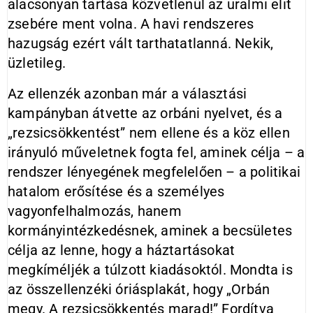
alacsonyan tartása közvetlenül az uralmi elit
zsebére ment volna. A havi rendszeres
hazugság ezért vált tarthatatlanná. Nekik,
üzletileg.
Az ellenzék azonban már a választási
kampányban átvette az orbáni nyelvet, és a
„rezsicsökkentést” nem ellene és a köz ellen
irányuló műveletnek fogta fel, aminek célja – a
rendszer lényegének megfelelően – a politikai
hatalom erősítése és a személyes
vagyonfelhalmozás, hanem
kormányintézkedésnek, aminek a becsületes
célja az lenne, hogy a háztartásokat
megkíméljék a túlzott kiadásoktól. Mondta is
az összellenzéki óriásplakát, hogy „Orbán
megy. A rezsicsökkentés marad!” Fordítva