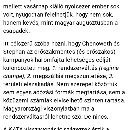
mellett vasárnap kiálló nyolcezer ember sok
volt, nyugodtan felelhetjük, hogy nem sok,
hanem kevés, mint magyar augusztusban a
csapadék.
Itt célszerű szóba hozni, hogy Chenoweth és
Stephan az erőszakmentes (és erőszakos)
kampányok háromfajta lehetséges célját
különbözteti meg:
1.
rendszerváltás
(regime
change),
2.
megszállás megszüntetése,
3.
területi elszakadás. Nem szerepel közöttük
sem egyes adózási formák megtartása, sem a
közüzemi számlák elviselhető szinten tartása.
Magyarországi viszonylatban ma a
rendszerváltásról lehetne szó. De nincs.
A KATA visszavonását százezrek érzik a