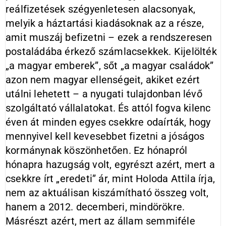
reálfizetések szégyenletesen alacsonyak,
melyik a háztartási kiadásoknak az a része,
amit muszáj befizetni – ezek a rendszeresen
postaládába érkező számlacsekkek. Kijelölték
„a magyar emberek”, sőt „a magyar családok”
azon nem magyar ellenségeit, akiket ezért
utálni lehetett – a nyugati tulajdonban lévő
szolgáltató vállalatokat. És attól fogva kilenc
éven át minden egyes csekkre odaírták, hogy
mennyivel kell kevesebbet fizetni a jóságos
kormánynak köszönhetően. Ez hónapról
hónapra hazugság volt, egyrészt azért, mert a
csekkre írt „eredeti” ár, mint Holoda Attila írja,
nem az aktuálisan kiszámítható összeg volt,
hanem a 2012. decemberi, mindörökre.
Másrészt azért, mert az állam semmiféle