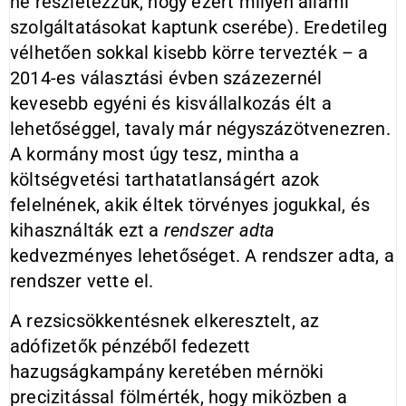
ne részletezzük, hogy ezért milyen állami
szolgáltatásokat kaptunk cserébe). Eredetileg
vélhetően sokkal kisebb körre tervezték – a
2014-es választási évben százezernél
kevesebb egyéni és kisvállalkozás élt a
lehetőséggel, tavaly már négyszázötvenezren.
A kormány most úgy tesz, mintha a
költségvetési tarthatatlanságért azok
felelnének, akik éltek törvényes jogukkal, és
kihasználták ezt a
rendszer adta
kedvezményes lehetőséget. A rendszer adta, a
rendszer vette el.
A rezsicsökkentésnek elkeresztelt, az
adófizetők pénzéből fedezett
hazugságkampány keretében mérnöki
precizitással fölmérték, hogy miközben a