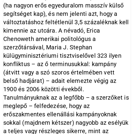
(ha nagyon erős egyeduralom masszív külső
segítséget kap), és nem jelenti azt, hogy a
változtatáshoz feltétlenül 3,5 százaléknak kell
kimennie az utcára. A névadó, Erica
Chenoweth amerikai politológus a
szerzőtársával, Maria J. Stephan
külügyminisztériumi tisztviselővel 323 ilyen
konfliktus – az ő terminusukkal: kampány
(átvitt vagy a szó szoros értelmében vett
belső hadjárat) – adait elemezte végig az
1900 és 2006 közötti évekből.
Tanulmányuknak az a legfőbb – a szerzőket is
meglepő – felfedezése, hogy az
erőszakmentes ellenállási kampányoknak
sokkal (majdnem kétszer) nagyobb az esélyük
a teljes vagy részleges sikerre, mint az