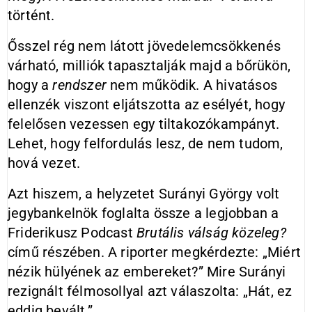
történt.
Ősszel rég nem látott jövedelemcsökkenés
várható, milliók tapasztalják majd a bőrükön,
hogy a
rendszer
nem működik. A hivatásos
ellenzék viszont eljátszotta az esélyét, hogy
felelősen vezessen egy tiltakozókampányt.
Lehet, hogy felfordulás lesz, de nem tudom,
hová vezet.
Azt hiszem, a helyzetet Surányi György volt
jegybankelnök foglalta össze a legjobban a
Friderikusz Podcast
Brutális válság közeleg?
című részében. A riporter megkérdezte: „Miért
nézik hülyének az embereket?” Mire Surányi
rezignált félmosollyal azt válaszolta: „Hát, ez
eddig bevált.”