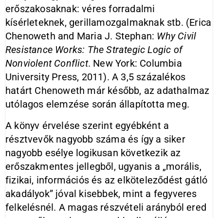
erőszakosaknak: véres forradalmi
kísérleteknek, gerillamozgalmaknak stb. (Erica
Chenoweth and Maria J. Stephan:
Why
Civil
Resistance Works: The Strategic Logic of
Nonviolent Conflict
. New York: Columbia
University Press, 2011). A 3,5 százalékos
határt Chenoweth már később, az adathalmaz
utólagos elemzése során állapította meg.
A könyv érvelése szerint egyébként a
résztvevők nagyobb száma és így a siker
nagyobb esélye logikusan következik az
erőszakmentes jellegből, ugyanis a „morális,
fizikai, információs és az elköteleződést gátló
akadályok” jóval kisebbek, mint a fegyveres
felkelésnél. A magas részvételi arányból ered