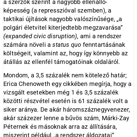
a szerzők szerint a nagyobb ellenálló-
képesség (a represszióval szemben), a
taktikai újítások nagyobb valószínűsége, „a
polgári életvitel kiterjedtebb megzavarása”
(expanded civic disruption)
, ami a rendszer
számára növeli a
status quo
fenntartásának
költségeit, valamint az, hogy így könnyebb az
átállás az ellenfél támogatóinak oldaláról.
Mondom, a 3,5 százalék nem kötelező határ;
Erica Chenoweth egy cikkében megírja, hogy a
vizsgált esetekben még 1 és 3,5 százalék
közötti részvétel esetén is 61 százalék volt a
siker aránya. De akár háromszáznegyvenezer,
akár százezer lenne a bűvös szám, Márki-Zay
Péternek és másoknak arra az állítására,
miszerint például „a rendszer áldozatai”