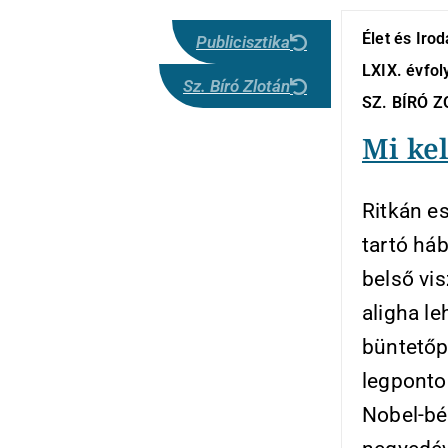
Élet és Iro
Publicisztika
LXIX. évfol
Sz. Bíró Zlotán
SZ. BÍRÓ 
Mi ke
Ritkán es
tartó há
belső vis
aligha le
büntetőpo
legponto
Nobel-bék