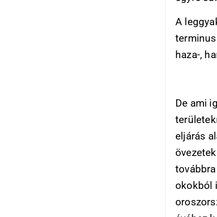
A leggya
terminus
haza-, h
De ami i
területek
eljárás a
öve­ze­t
továbbra 
okokból 
oroszors