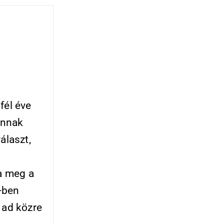
fél éve
annak
álaszt,
ja meg a
-ben
 ad közre