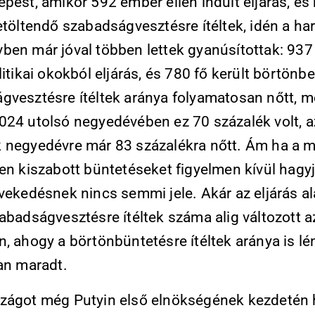
épest, amikor 592 ember ellen indult eljárás, és
etöltendő szabadságvesztésre ítéltek, idén a h
ben már jóval többen lettek gyanúsítottak: 937
litikai okokból eljárás, és 780 fő került börtönbe
gvesztésre ítéltek aránya folyamatosan nőtt, m
24 utolsó negyedévében ez 70 szá­zalék volt, az
 negyedévre már 83 százalékra nőtt. Ám ha a m
en kiszabott bün­tetéseket figyelmen kívül hagy
vekedésnek nincs semmi jele. Akár az eljárás al
abadságvesztésre ítéltek szá­ma alig változott a
n, ahogy a börtönbüntetésre ítéltek aránya is l
an ma­radt.
zágot még Putyin első elnökségének kezdetén 