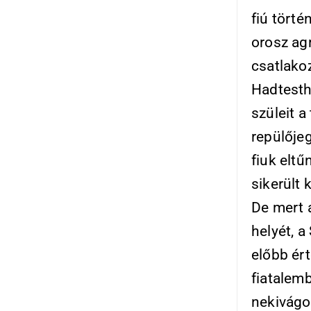
fiú törté
orosz ag
csatlako
Hadtesth
szüleit a
repülőjeg
fiuk eltű
sikerült 
De mert 
helyét, a
előbb ért
fiatalemb
nekivágo