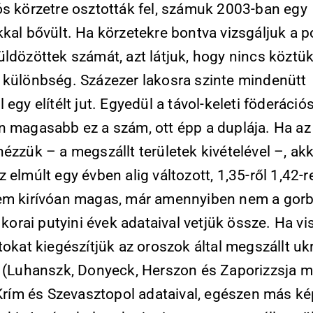
ós körzetre osztották fel, számuk 2003-ban egy
kal bővült. Ha körzetekre bontva vizsgáljuk a po
üldözöttek számát, azt látjuk, hogy nincs köztü
 különbség. Százezer lakosra szinte mindenütt
 egy elítélt jut. Egyedül a távol-keleti föderáció
n magasabb ez a szám, ott épp a duplája. Ha az
ézzük – a megszállt területek kivételével –, akk
 elmúlt egy évben alig változott, 1,35-ről 1,42-re
em kirívóan magas, már amennyiben nem a gorb
s korai putyini évek adataival vetjük össze. Ha vi
tokat kiegészítjük az oroszok által megszállt uk
k (Luhanszk, Donyeck, Herszon és Zaporizzsja m
 Krím és Szevasztopol adataival, egészen más ké