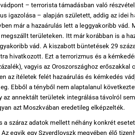
t vádpont – terrorista támadásban való részvétel, 
us igazolása – alapján született, addig az idei 
ben már a hazaárulás lett a leggyakoribb vád. 
 megszállt területeken. Itt már korábban is a ha
ggyakoribb vád. A kiszabott büntetések 29 száza
tra hivatkozott. Ezt a terrorizmus és a kémkedé
zázalék), vagyis az Oroszországhoz erőszakkal c
en az ítéletek felét hazaárulás és kémkedés vád
eg. Ebből a tényből nem alaptalanul következt
y az annektált területek integrálása távolról sem
gyan azt Moszkvában eredetileg elképzelték.
s a száraz adatok mellett néhány konkrét esetet
 Az egyik egy Szverdlovszk megyében élő tizen