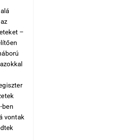
 alá
 az
eteket –
lítően
 háború
dazokkal
egiszter
zetek
2-ben
lá vontak
zdtek