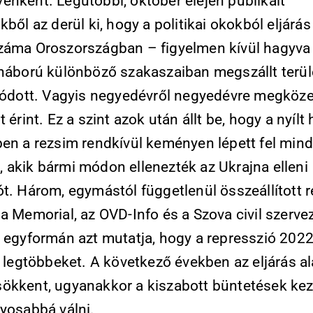
enként. Legutóbbi, október elején publikált
kből az derül ki, hogy a politikai okokból eljárás
záma Oroszországban – figyelmen kívül hagyva
 háború különböző szakaszaiban megszállt terül
álódott. Vagyis negyedévről negyedévre megköze
t érint. Ez a szint azok után állt be, hogy a nyílt
ben a rezsim rendkívül keményen lépett fel min
 akik bármi módon ellenezték az Ukrajna elleni
t. Három, egymástól függetlenül összeállított r
a Memorial, az OVD-Info és a Szova civil szerve
– egyformán azt mutatja, hogy a represszió 202
a legtöbbeket. A következő években az eljárás a
ökkent, ugyanakkor a kiszabott büntetések ke
lyosabbá válni.