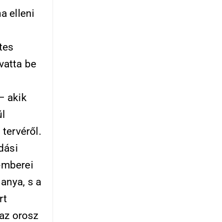
a elleni
tes
vatta be
– akik
ül
 tervéről.
dási
 emberei
 anya, s a
rt
az orosz