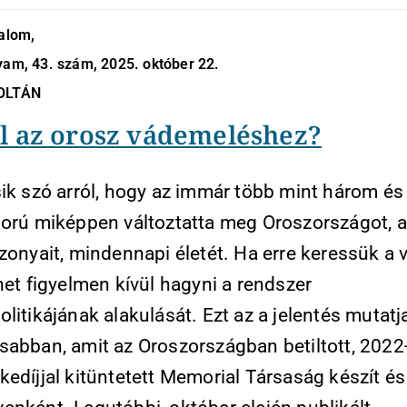
dalom,
yam, 43. szám, 2025. október 22.
ZOLTÁN
ll az orosz vádemeléshez?
ik szó arról, hogy az immár több mint három és 
ború miképpen változtatta meg Oroszországot, 
zonyait, mindennapi életét. Ha erre keressük a v
het figyelmen kívül hagyni a rendszer
litikájának alakulását. Ezt az a jelentés mutat
sabban, amit az Oroszországban betiltott, 2022
edíjjal kitüntetett Memorial Társaság készít és