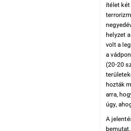
ítélet ké
terrorizm
negyedév
helyzet a
volt a le
a vádpon
(20-20 s
területek
hozták m
arra, hog
úgy, aho
A jelenté
bemutat.