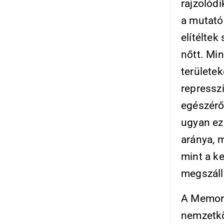
rajzolódi
a mutató 
elítéltek
nőtt. Min
területek
repressz
egészéről
ugyan ez
aránya, 
mint a k
megszállá
A Memori
nemzetkö