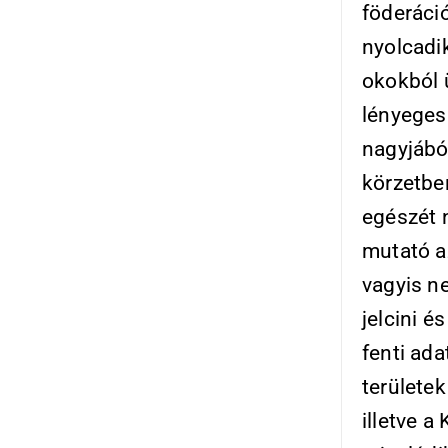
föderáci
nyolcadik
okokból 
lényeges
nagyjából
körzetbe
egészét n
mutató az
vagyis n
jelcini é
fenti ada
területe
illetve a