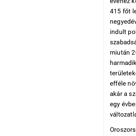
évé­hez k
415 főt l
negyedév
indult po
szabadsá
miután 20
harmadik
területek
efféle nö
akár a sz
egy évbe
változatl
Oroszors