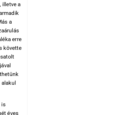
illetve a
harmadik
Más a
zaárulás
léka erre
s követte
satolt
jával
ethetünk
 alakul
 is
hét éves