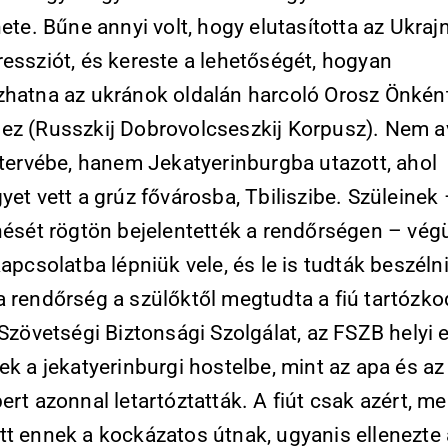
nete. Bűne annyi volt, hogy elutasította az Ukrajn
ressziót, és kereste a lehetőségét, hogyan
zhatna az ukránok oldalán harcoló Orosz Önkén
ez (Russzkij Dobrovolcseszkij Korpusz). Nem a
 tervébe, hanem Jekatyerinburgba utazott, ahol
yet vett a grúz fővárosba, Tbiliszibe. Szüleinek 
nését rögtön bejelentették a rendőrségen – vég
kapcsolatba lépniük vele, és le is tudták beszélni
a rendőrség a szülőktől megtudta a fiú tartózko
 Szövetségi Biztonsági Szolgálat, az FSZB helyi
ek a jekatyerinburgi hos­tel­be, mint az apa és az
ert azonnal letartóztatták. A fiút csak azért, me
tt ennek a kockázatos útnak, ugyanis ellenezte 