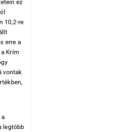
letein ez
ól
n 10,2-re
llt
s erre a
 a Krím
ogy
á vontak
rtékben,
 a
a legtöbb