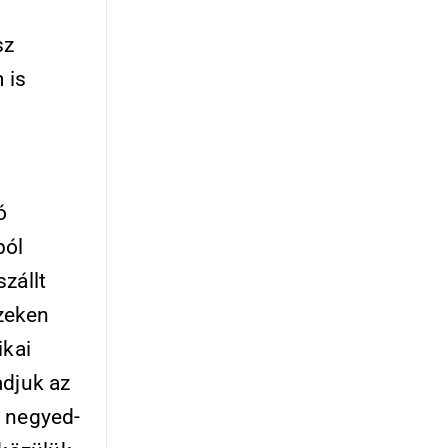
sz
 is
ó
ból
zállt
szeken
ikai
adjuk az
 ne­gyed­