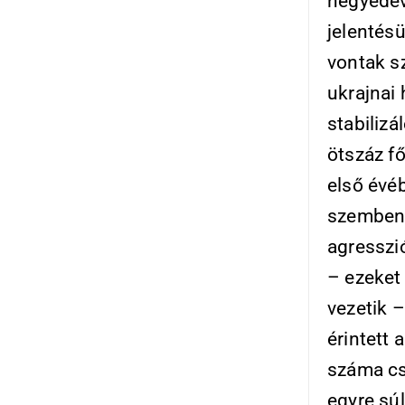
negyedév
jelentésü
vontak s
ukrajnai
stabiliz
ötszáz fő
első évé
szemben,
agresszió
– ezeket 
vezetik 
érintett 
száma cs
egyre sú