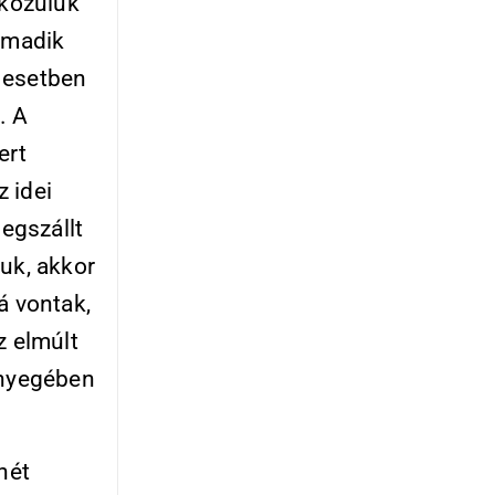
 közülük
armadik
 esetben
. A
ert
 idei
egszállt
juk, akkor
á vontak,
z elmúlt
ényegében
hét