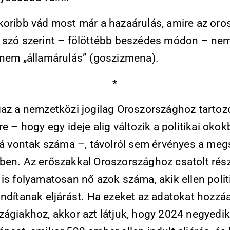
koribb vád most már a hazaárulás, amire az oro
 szó szerint – fölöttébb beszédes módon – nem
anem „államárulás” (goszizmena).
*
gaz a nemzetközi jogilag Oroszországhoz tartoz
re – hogy egy ideje alig változik a politi­kai okok
lá vontak száma –, távolról sem érvényes a megs
ekben. Az erőszakkal Oroszországhoz csatolt ré
is folyamatosan nő azok száma, akik ellen polit
indítanak eljárást. Ha ezeket az adatokat hozzá
zágiakhoz, akkor azt látjuk, hogy 2024 negyedik