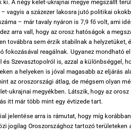
k ki. A négy kelet-ukrajnai megye megszállt terü
– vagyis a százezer lakosra jutó politikai okokb
 száma – már tavaly nyáron is 7,9 fő volt, ami idé
dez arra vall, hogy az orosz hatóságok a megszá
en továbbra sem érzik stabilnak a helyzetüket, é
ió fokozásával reagálnak. Ugyanez mondható el
 és Szevasztopolról is, azzal a különbséggel, h
eken a helyeken is jóval magasabb az eljárás al
mint az oroszországi átlag, de mégsem olyan mé
elet-ukrajnai megyékben. Látszik, hogy az orosz
s itt már több mint egy évtizede tart.
al jelentése arra is rámutat, hogy míg korábban
zi jogilag Oroszországhoz tartozó területeken 