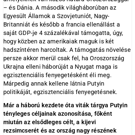
– és Dánia. A második világháborúban az
Egyesült Államok a Szovjetuniót, Nagy-
Britanniát és később a francia ellenállást a
saját GDP-je 4 százalékával támogatta, úgy,
hogy közben az amerikaiak maguk is két
hadszíntéren harcoltak. A támogatás növelése
persze akkor merül csak fel, ha Oroszország
Ukrajna elleni háborúját a Nyugat maga is
egzisztenciális fenyegetésként éli meg.
Márpedig annak kellene látnia Putyin
politikáját, egzisztenciális fenyegetésnek.
Már a háború kezdete óta viták tárgya Putyin
tényleges céljainak azonosítása, főként
miután az elsődleges célt, a kijevi
rezsimcserét és az ország nagy részének