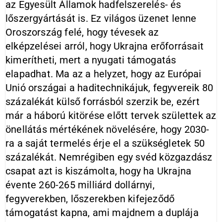
az Egyesült Államok hadfelszerelés- és
lőszergyártását is. Ez világos üzenet lenne
Oroszország felé, hogy tévesek az
elképzelései arról, hogy Ukrajna erőforrásait
kimerítheti, mert a nyugati támogatás
elapadhat. Ma az a helyzet, hogy az Európai
Unió országai a haditechnikájuk, fegyvereik 80
százalékát külső forrásból szerzik be, ezért
már a háború kitörése előtt tervek születtek az
önellátás mértékének növelésére, hogy 2030-
ra a saját termelés érje el a szükségletek 50
százalékát. Nemrégiben egy svéd közgazdász
csapat azt is kiszámolta, hogy ha Ukrajna
évente 260-265 milliárd dollárnyi,
fegyverekben, lőszerekben kifejeződő
támogatást kapna, ami majdnem a duplája