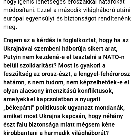
hogy igenis lehetséges erőszakkal határokat
módosítani. Ezzel a második világháború utáni
európai egyensúlyt és biztonságot rendítenénk
meg.
Engem az a kérdés is foglalkoztat, hogy ha az
Ukrajnával szembeni háborúja sikert arat,
Putyin nem kezdené-e el tesztelni a NATO-n
belüli szolidaritást? Most is gyakori a
feszültség az orosz-észt, a lengyel-fehérorosz
határon, s nem tudom, nem képzelhetőek-e el
olyan alacsony intenzitású konfliktusok,
amelyekkel kapcsolatban a nyugati
„békepárti” politikusok ugyanazt mondanák,
amiket most Ukrajna kapcsán, hogy néhány
észt falu biztonsága miatt mégsem kéne
kirobbantani a harmadik világháborút?