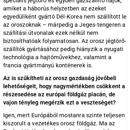
speciális jégtörő és egyben gázszállító hajók,
amiket a háborús helyzetben az ezeket
egyedüliként gyártó Dél-Korea nem szállított le
az oroszoknak – márpedig a Jeges-tengeren a
szállítási útvonalak ezek nélkül nem
biztosíthatóak folyamatosan. Az orosz jégtörő-
szállítók gyártásához pedig hiányzik a nyugati
technológia a hajtóművekhez, valamint a
francia gyártmányú konténerek is.
Az is szűkítheti az orosz gazdaság jövőbeli
lehetőségeit, hogy nagymértékben csökkent a
részesedése az európai földgáz piacán, de
vajon tényleg megérzik ezt a veszteséget?
Igen, mert Európából mostanra szinte teljesen
kiszorult a vezetékes orosz földgáz. Ma az