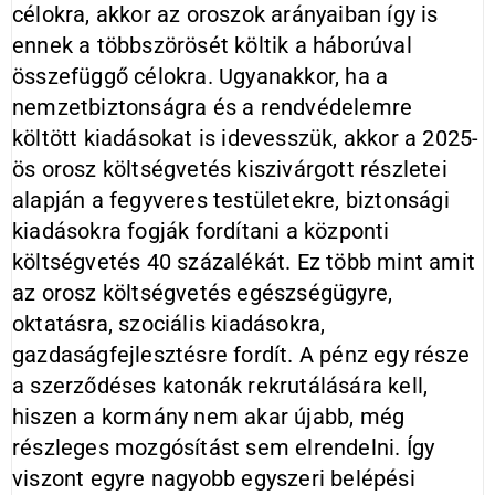
célokra, akkor az oroszok arányaiban így is
ennek a többszörösét költik a háborúval
összefüggő célokra. Ugyanakkor, ha a
nemzetbiztonságra és a rendvédelemre
költött kiadásokat is idevesszük, akkor a 2025-
ös orosz költségvetés kiszivárgott részletei
alapján a fegyveres testületekre, biztonsági
kiadásokra fogják fordítani a központi
költségvetés 40 százalékát. Ez több mint amit
az orosz költségvetés egészségügyre,
oktatásra, szociális kiadásokra,
gazdaságfejlesztésre fordít. A pénz egy része
a szerződéses katonák rekrutálására kell,
hiszen a kormány nem akar újabb, még
részleges mozgósítást sem elrendelni. Így
viszont egyre nagyobb egyszeri belépési