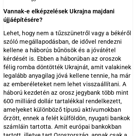
Vannak-e elképzelések Ukrajna majdani
újjáépítésére?
Lehet, hogy nem a tűzszünetről vagy a békéről
szóló megállapodásban, de idővel rendezni
kellene a háborús bűnösök és a jóvátétel
kérdését is. Ebben a háborúban az oroszok
félig romba döntötték Ukrajnát, amit valakinek
legalább anyagilag jóvá kellene tennie, ha már
az emberéleteket nem lehet visszaállítani. A
háború kezdetén az orosz jegybank több mint
600 milliárd dollár tartalékkal rendelkezett,
amelyeket különböző típusú aktívumokban
őrzött, ennek a felét külföldön, nyugati bankok
számláin tartotta. Amit európai bankokban
tartott, illetve tart Oroszország, annak csak a