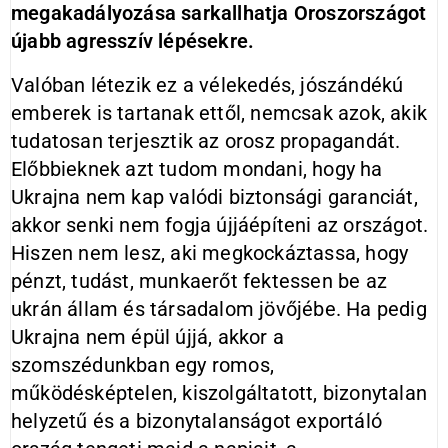
megakadályozása sarkallhatja Oroszországot
újabb agresszív lépésekre.
Valóban létezik ez a vélekedés, jószándékú
emberek is tartanak ettől, nemcsak azok, akik
tudatosan terjesztik az orosz propagandát.
Előbbieknek azt tudom mondani, hogy ha
Ukrajna nem kap valódi biztonsági garanciát,
akkor senki nem fogja újjáépíteni az országot.
Hiszen nem lesz, aki megkockáztassa, hogy
pénzt, tudást, munkaerőt fektessen be az
ukrán állam és társadalom jövőjébe. Ha pedig
Ukrajna nem épül újjá, akkor a
szomszédunkban egy romos,
működésképtelen, kiszolgáltatott, bizonytalan
helyzetű és a bizonytalanságot exportáló