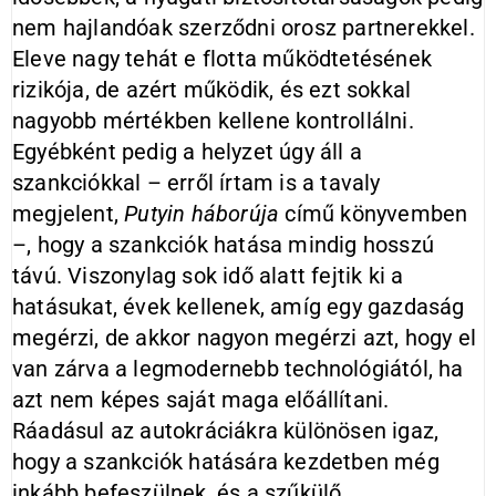
nem hajlandóak szerződni orosz partnerekkel.
Eleve nagy tehát e flotta működtetésének
rizikója, de azért működik, és ezt sokkal
nagyobb mértékben kellene kontrollálni.
Egyébként pedig a helyzet úgy áll a
szankciókkal – erről írtam is a tavaly
megjelent,
Putyin háborúja
című könyvemben
–, hogy a szankciók hatása mindig hosszú
távú. Viszonylag sok idő alatt fejtik ki a
hatásukat, évek kellenek, amíg egy gazdaság
megérzi, de akkor nagyon megérzi azt, hogy el
van zárva a legmodernebb technológiától, ha
azt nem képes saját maga előállítani.
Ráadásul az autokráciákra különösen igaz,
hogy a szankciók hatására kezdetben még
inkább befeszülnek, és a szűkülő