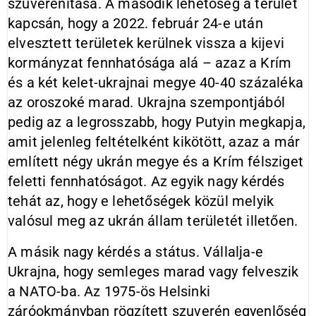
szuverenitása. A második lehetőség a terület
kapcsán, hogy a 2022. február 24-e után
elvesztett területek kerülnek vissza a kijevi
kormányzat fennhatósága alá – azaz a Krím
és a két kelet-ukrajnai megye 40-40 százaléka
az oroszoké marad. Ukrajna szempontjából
pedig az a legrosszabb, hogy Putyin megkapja,
amit jelenleg feltételként kikötött, azaz a már
említett négy ukrán megye és a Krím félsziget
feletti fennhatóságot. Az egyik nagy kérdés
tehát az, hogy e lehetőségek közül melyik
valósul meg az ukrán állam területét illetően.
A másik nagy kérdés a státus. Vállalja-e
Ukrajna, hogy semleges marad vagy felveszik
a NATO-ba. Az 1975-ös Helsinki
záróokmányban rögzített szuverén egyenlőség