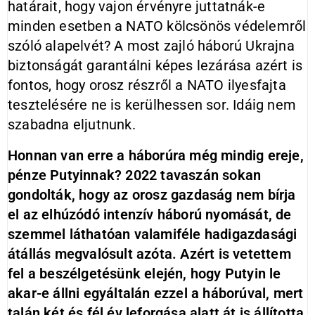
határait, hogy vajon érvényre juttatnák-e
minden esetben a NATO kölcsönös védelemről
szóló alapelvét? A most zajló háború Ukrajna
biztonságát garantálni képes lezárása azért is
fontos, hogy orosz részről a NATO ilyesfajta
tesztelésére ne is kerülhessen sor. Idáig nem
szabadna eljutnunk.
Honnan van erre a háborúra még mindig ereje,
pénze Putyinnak? 2022 tavaszán sokan
gondolták, hogy az orosz gazdaság nem bírja
el az elhúzódó intenzív háború nyomását, de
szemmel láthatóan valamiféle hadigazdasági
átállás megvalósult azóta. Azért is vetettem
fel a beszélgetésünk elején, hogy Putyin le
akar-e állni egyáltalán ezzel a háborúval, mert
talán két és fél év leforgása alatt át is állította