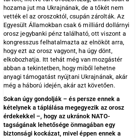
hozama jut ma Ukrajnának, de a tőkét nem
vették el az oroszoktól, csupán zárolták. Az
Egyesült Államokban csak 6 milliárd dollárnyi
orosz jegybanki pénz található, ott viszont a
kongresszus felhatalmazta az elnököt arra,
hogy ezt az orosz vagyont, ha úgy dönt,
elkobozhatja. Itt tehát még van mozgástér
abban a tekintetben, hogy miből lehetne
anyagi támogatást nyújtani Ukrajnának, akár
még a háború idején, akár azt követően.
Sokan úgy gondolják – és persze ennek a
kételynek a táplálása megegyezik az orosz
érdekekkel –, hogy az ukránok NATO-
tagságának lehetősége önmagában egy
biztonsági kockázat, mivel éppen ennek a