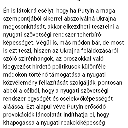
Én is látok rá esélyt, hogy ha Putyin a maga
szempontjából sikerrel abszolválná Ukrajna
megcsonkítását, akkor elkezdheti tesztelni a
nyugati szövetségi rendszer teherbíró-
képességet. Végül is, más módon bár, de most
is ezt teszi, hiszen az Ukrajna feláldozásáról
szóló szirénhangok, az oroszokkal való
kiegyezést hirdető politikusok különféle
módokon történő támogatása a nyugati
közvélemény fellazítását szolgálják, pontosan
abból a célból, hogy a nyugati szövetségi
rendszer egységét és cselekvőképességét
aláássa. Ezt alapul véve Putyin erősödő
provokációk láncolatát indíthatja el, hogy
kitapogassa a nyugati reakcióképesség