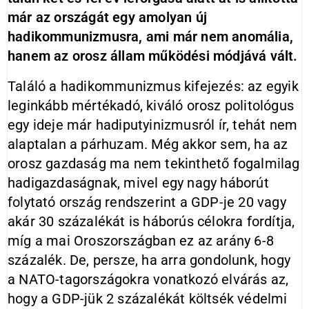
már az országát egy amolyan új
hadikommunizmusra, ami már nem anomália,
hanem az orosz állam működési módjává vált.
Találó a hadikommunizmus kifejezés: az egyik
leginkább mértékadó, kiváló orosz politológus
egy ideje már hadiputyinizmusról ír, tehát nem
alaptalan a párhuzam. Még akkor sem, ha az
orosz gazdaság ma nem tekinthető fogalmilag
hadigazdaságnak, mivel egy nagy háborút
folytató ország rendszerint a GDP-je 20 vagy
akár 30 százalékát is háborús célokra fordítja,
míg a mai Oroszországban ez az arány 6-8
százalék. De, persze, ha arra gondolunk, hogy
a NATO-tagországokra vonatkozó elvárás az,
hogy a GDP-jük 2 százalékát költsék védelmi