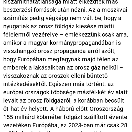
kiszámíthatatlansága miatt elkezdtek más
beszerzési források után nézni. Az a moszkvai
számítás pedig végképp nem vált be, hogy a
nyugatiak az orosz földgáz kiesése miatti
félelemtől vezérelve – emlékezzünk csak arra,
amikor a magyar kormánypropagandában is
visszhangzó orosz propaganda arról szólt,
hogy Európában megfagynak majd télen az
emberek a lakásaikban az orosz gáz nélkül –
visszakoznak az oroszok elleni büntető
intézkedésektől. Egészen más történt: az
európai országok többsége másfél-két év alatt
levált az orosz földgázról, a korábban becsült
öt-hat év helyett. A háború előtt Oroszország
155 milliárd köbméter fölgázt szállított évente
vezetéken Európába, ez 2023-ban már csak 28