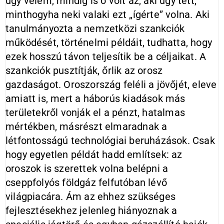
úgy vélem, mindig is ő volt az, aki úgy tett,
minthogyha neki valaki ezt „ígérte” volna. Aki
tanulmányozta a nemzetközi szankciók
működését, történelmi példáit, tudhatta, hogy
ezek hosszú távon teljesítik be a céljaikat. A
szankciók pusztítják, őrlik az orosz
gazdaságot. Oroszország feléli a jövőjét, eleve
amiatt is, mert a háborús kiadások más
területekről vonják el a pénzt, hatalmas
mértékben, másrészt elmaradnak a
létfontosságú technológiai beruházások. Csak
hogy egyetlen példát hadd említsek: az
oroszok is szerettek volna belépni a
cseppfolyós földgáz felfutóban lévő
világpiacára. Ám az ehhez szükséges
fejlesztésekhez jelenleg hiányoznak a