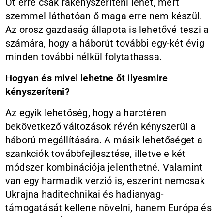
Őt erre csak rákényszeríteni lehet, mert
szemmel láthatóan ő maga erre nem készül.
Az orosz gazdaság állapota is lehetővé teszi a
számára, hogy a háborút további egy-két évig
minden további nélkül folytathassa.
Hogyan és mivel lehetne őt ilyesmire
kényszeríteni?
Az egyik lehetőség, hogy a harctéren
bekövetkező változások révén kényszerül a
háború megállítására. A másik lehetőséget a
szankciók továbbfejlesztése, illetve e két
módszer kombinációja jelenthetné. Valamint
van egy harmadik verzió is, eszerint nemcsak
Ukrajna haditechnikai és hadianyag-
támogatását kellene növelni, hanem Európa és