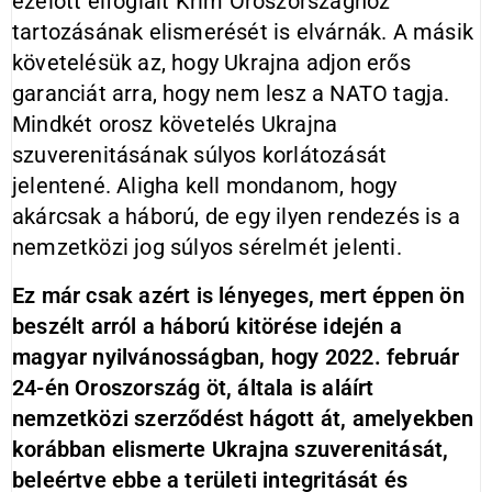
ezelőtt elfoglalt Krím Oroszországhoz
tartozásának elismerését is elvárnák. A másik
követelésük az, hogy Ukrajna adjon erős
garanciát arra, hogy nem lesz a NATO tagja.
Mindkét orosz követelés Ukrajna
szuverenitásának súlyos korlátozását
jelentené. Aligha kell mondanom, hogy
akárcsak a háború, de egy ilyen rendezés is a
nemzetközi jog súlyos sérelmét jelenti.
Ez már csak azért is lényeges, mert éppen ön
beszélt arról a háború kitörése idején a
magyar nyilvánosságban, hogy 2022. február
24-én Oroszország öt, általa is aláírt
nemzetközi szerződést hágott át, amelyekben
korábban elismerte Ukrajna szuverenitását,
beleértve ebbe a területi integritását és