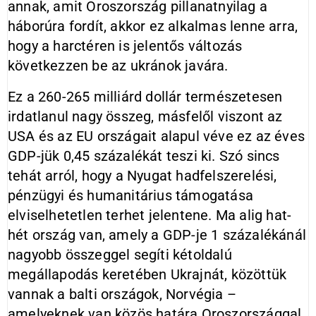
annak, amit Oroszország pillanatnyilag a
háborúra fordít, akkor ez alkalmas lenne arra,
hogy a harctéren is jelentős változás
következzen be az ukránok javára.
Ez a 260-265 milliárd dollár természetesen
irdatlanul nagy összeg, másfelől viszont az
USA és az EU országait alapul véve ez az éves
GDP-jük 0,45 százalékát teszi ki. Szó sincs
tehát arról, hogy a Nyugat hadfelszerelési,
pénzügyi és humanitárius támogatása
elviselhetetlen terhet jelentene. Ma alig hat-
hét ország van, amely a GDP-je 1 százalékánál
nagyobb összeggel segíti kétoldalú
megállapodás keretében Ukrajnát, közöttük
vannak a balti országok, Norvégia –
amelyeknek van közös határa Oroszországgal