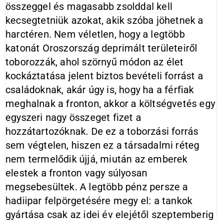
összeggel és magasabb zsolddal kell
kecsegtetniük azokat, akik szóba jöhetnek a
harctéren. Nem véletlen, hogy a legtöbb
katonát Oroszország deprimált területeiről
toborozzák, ahol szörnyű módon az élet
kockáztatása jelent biztos bevételi forrást a
családoknak, akár úgy is, hogy ha a férfiak
meghalnak a fronton, akkor a költségvetés egy
egyszeri nagy összeget fizet a
hozzátartozóknak. De ez a toborzási forrás
sem végtelen, hiszen ez a társadalmi réteg
nem termelődik újjá, miután az emberek
elestek a fronton vagy súlyosan
megsebesültek. A legtöbb pénz persze a
hadiipar felpörgetésére megy el: a tankok
gyártása csak az idei év elejétől szeptemberig