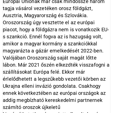
Európai Uniónak már csak mindössze három
tagja vásárol vezetéken orosz földgázt,
Ausztria, Magyarország és Szlovákia.
Oroszország úgy vesztette el az európai
piacot, hogy a földgázra nem is vonatkozik EU-
s szankció. Ennél fogva az is hazugság volt,
amikor a magyar kormány a szankciókkal
magyarázta a gázár emelkedését 2022-ben.
Valójában Oroszország saját magát lőtte
lábon. Már 2021 őszén elkezdték visszafogni a
szállításokat Európa felé. Ekkor már
érlelődhetett a legszűkebb vezetői körben az
Ukrajna elleni invázió gondolata. Csakhogy
ennek következtében az európai országok az
addig megbízható kereskedelmi partnernek
számító oroszok újkeletű