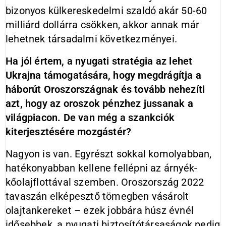
bizonyos külkereskedelmi szaldó akár 50-60
milliárd dollárra csökken, akkor annak már
lehetnek társadalmi következményei.
Ha jól értem, a nyugati stratégia az lehet
Ukrajna támogatására, hogy megdrágítja a
háborút Oroszországnak és tovább nehezíti
azt, hogy az oroszok pénzhez jussanak a
világpiacon. De van még a szankciók
kiterjesztésére mozgástér?
Nagyon is van. Egyrészt sokkal komolyabban,
hatékonyabban kellene fellépni az árnyék-
kőolajflottával szemben. Oroszország 2022
tavaszán elképesztő tömegben vásárolt
olajtankereket – ezek jobbára húsz évnél
idősebbek, a nyugati biztosítótársaságok pedig