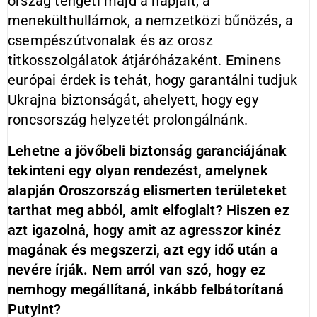
ország tengeti majd a napjait, a
menekülthullámok, a nemzetközi bűnözés, a
csempészútvonalak és az orosz
titkosszolgálatok átjáróházaként. Eminens
európai érdek is tehát, hogy garantálni tudjuk
Ukrajna biztonságát, ahelyett, hogy egy
roncsország helyzetét prolongálnánk.
Lehetne a jövőbeli biztonság garanciájának
tekinteni egy olyan rendezést, amelynek
alapján Oroszország elismerten területeket
tarthat meg abból, amit elfoglalt? Hiszen ez
azt igazolná, hogy amit az agresszor kinéz
magának és megszerzi, azt egy idő után a
nevére írják. Nem arról van szó, hogy ez
nemhogy megállítaná, inkább felbátorítaná
Putyint?