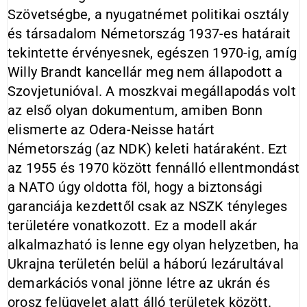
Szövetségbe, a nyugatnémet politikai osztály
és társadalom Németország 1937-es határait
tekintette érvényesnek, egészen 1970-ig, amíg
Willy Brandt kancellár meg nem állapodott a
Szovjetunióval. A moszkvai megállapodás volt
az első olyan dokumentum, amiben Bonn
elismerte az Odera-Neisse határt
Németország (az NDK) keleti határaként. Ezt
az 1955 és 1970 között fennálló ellentmondást
a NATO úgy oldotta föl, hogy a biztonsági
garanciája kezdettől csak az NSZK tényleges
területére vonatkozott. Ez a modell akár
alkalmazható is lenne egy olyan helyzetben, ha
Ukrajna területén belül a háború lezárultával
demarkációs vonal jönne létre az ukrán és
orosz felügyelet alatt álló területek között.