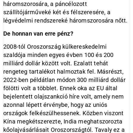
háromszorosára, a páncélozott
szállítójárműveké két és félszeresére, a
légvédelmi rendszereké háromszorosára nőtt.
De honnan van erre pénz?
2008-tól Oroszország külkereskedelmi
szaldója minden egyes évben 100 és 200
milliárd dollár között volt. Ezalatt tehát
rengeteg tartalékot halmoztak fel. Másrészt,
2022-ben példátlan módon 300 milliárd dollár
fölötti volt a többlet. Ennek oka az EU által
bejelentett olajszankció híre volt, amely nem
azonnal lépett érvénybe, hogy az uniós
országok felkészülhessenek. Közben viszont
Kína megkétszerezte, India meghatszorozta
kőolajvásárlásait Oroszországtól. Tavaly ez a