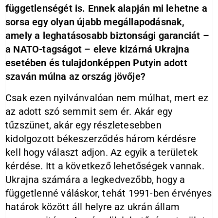
függetlenségét is. Ennek alapján mi lehetne a
sorsa egy olyan újabb megállapodásnak,
amely a leghatásosabb biztonsági garanciát –
a NATO-tagságot – eleve kizárná Ukrajna
esetében és tulajdonképpen Putyin adott
szaván múlna az ország jövője?
Csak ezen nyilvánvalóan nem múlhat, mert ez
az adott szó semmit sem ér. Akár egy
tűzszünet, akár egy részletesebben
kidolgozott békeszerződés három kérdésre
kell hogy választ adjon. Az egyik a területek
kérdése. Itt a következő lehetőségek vannak.
Ukrajna számára a legkedvezőbb, hogy a
függetlenné váláskor, tehát 1991-ben érvényes
határok között áll helyre az ukrán állam