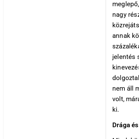
meglepő,
nagy rés
közrejáts
annak kö
százalék
jelentés 
kinevezé
dolgoztak
nem áll 
volt, má
ki.
Drága és