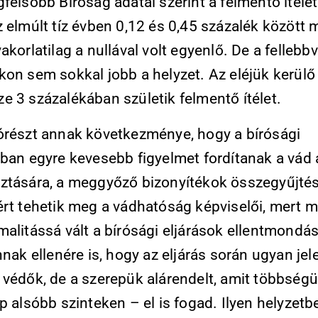
felsőbb Bíróság adatai szerint a felmentő ítéle
 elmúlt tíz évben 0,12 és 0,45 százalék között 
akorlatilag a nullával volt egyenlő. De a fellebbvi
kon sem sokkal jobb a helyzet. Az eléjük kerülő
e 3 százalékában születik felmentő ítélet.
órészt annak következménye, hogy a bírósági
kban egyre kevesebb figyelmet fordítanak a vád
ztására, a meggyőző bizonyítékok összegyűjtés
ért tehetik meg a vádhatóság képviselői, mert 
malitássá vált a bírósági eljárások ellentmondá
nnak ellenére is, hogy az eljárás során ugyan jel
 védők, de a szerepük alárendelt, amit többség
p alsóbb szinteken – el is fogad. Ilyen helyzet