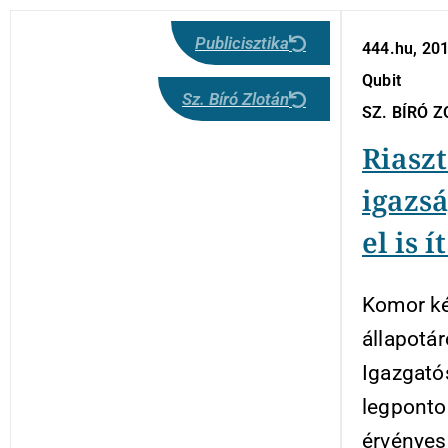
Publicisztika
444.hu, 20
Qubit
Sz. Bíró Zlotán
SZ. BÍRÓ 
Riaszt
igazsá
el is í
Komor ké
állapotár
Igazgat
legponto
érvényesü