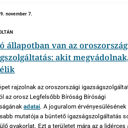
19. november 7.
ZOLTÁN
ó állapotban van az oroszország
gszolgáltatás: akit megvádolnak,
télik
pet rajzolnak az oroszországi igazságszolgálta
ól az orosz Legfelsőbb Bíróság Bírósági
óságának
adatai
. A joguralom érvényesülésének 
sabb mutatója a büntető igazságszolgáltatás s
lő gyakorlat. Ezt a területet mára az a lidérces 