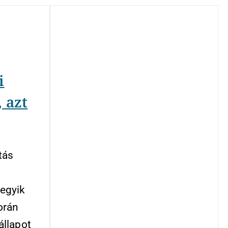
i
 azt
tás
egyik
orán
állapot