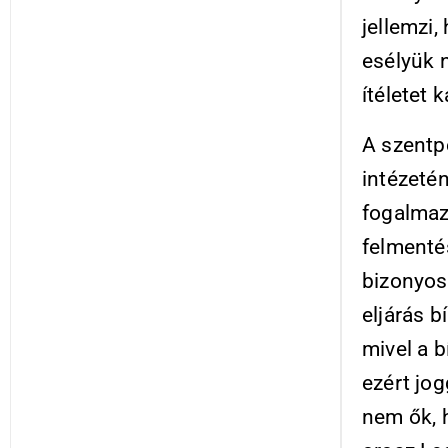
jellemzi
esélyük n
ítéletet 
A szentp
intézeté
fogalmaz
felmenté
bizonyos
eljárás b
mivel a 
ezért jog
nem ők, 