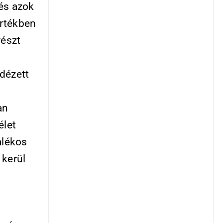
 és azok
értékben
részt
dézett
an
élet
alékos
 kerül