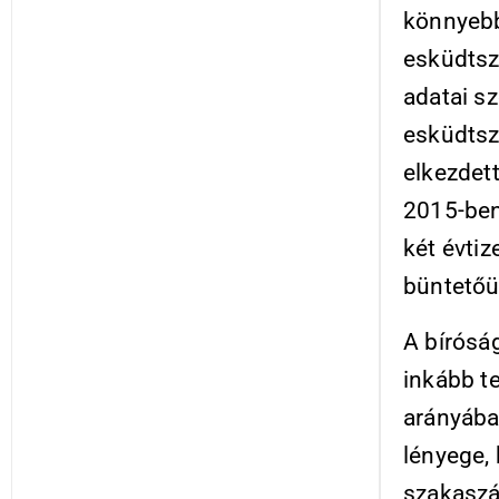
könnyebb
esküdtsz
adatai s
esküdtsz
elkezdett
2015-ben 
két évtiz
büntetőü
A bírósá
inkább t
arányába
lényege,
szakaszá