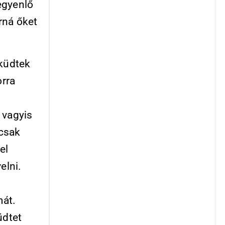
egyenlő
rná őket
sküdtek
rra
 vagyis
mcsak
el
elni.
mát.
üdtet