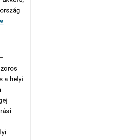
 ország
aw
 –
szoros
 a helyi
a
gej
árási
lyi