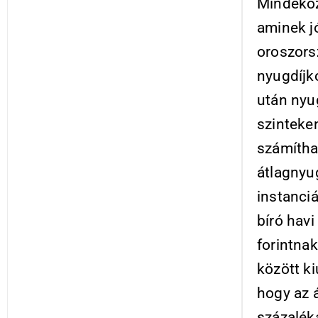
Mindeköz
aminek jó
oroszorsz
nyugdíjk
után nyu
szinteken
számítha
átlagnyu
instanci
bíró havi
forintna
között ki
hogy az 
százaléká