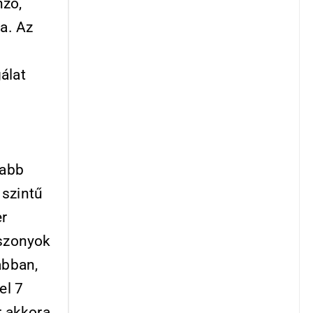
nzó,
ka. Az
álat
sabb
 szintű
er
iszonyok
abban,
el 7
r akkora,