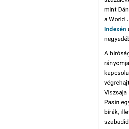
mint Dán
a World 
Indexén
negyedéb
A bírósá
rányomja
kapcsola
végrehaj
Viszsaja
Pasin egy
bírák, il
szabadid