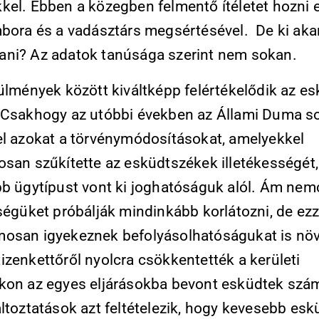
kel. Ebben a közegben felmentő ítéletet hozni 
mbora és a vadásztárs megsértésével. De ki aka
ni? Az adatok tanúsága szerint nem sokan.
rülmények között kiváltképp felértékelődik az e
 Csakhogy az utóbbi években az Állami Duma so
el azokat a törvénymódosításokat, amelyekkel
osan szűkítette az esküdtszékek illetékességét,
bb ügytípust vont ki joghatóságuk alól. Ám ne
ségüket próbálják mindinkább korlátozni, de ezz
osan igyekeznek befolyásolhatóságukat is növ
izenkettőről nyolcra csökkentették a kerületi
kon az egyes eljárásokba bevont esküdtek szá
ltoztatások azt feltételezik, hogy kevesebb esk