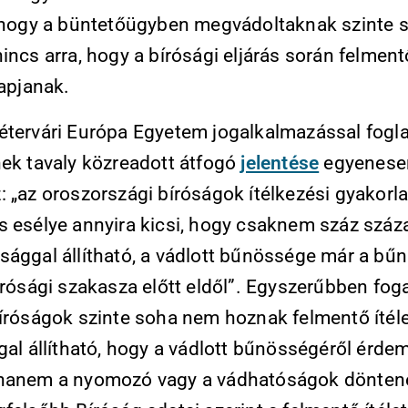
, hogy a büntetőügyben megvádoltaknak szinte
incs arra, hogy a bírósági eljárás során felment
kapjanak.
étervári Európa Egyetem jogalkalmazással fogl
nek tavaly közreadott átfogó
jelentése
egyenese
: „az oroszországi bíróságok ítélkezési gyakorl
s esélye annyira kicsi, hogy csaknem száz száz
sággal állítható, a vádlott bűnössége már a bűn
írósági szakasza előtt eldől”. Egyszerűbben fog
bíróságok szinte soha nem hoznak felmentő ítéle
gal állítható, hogy a vádlott bűnösségéről érd
hanem a nyomozó vagy a vádhatóságok dönten