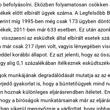
 befolyásolni. Eközben folyamatosan csökken 
ékek előtt elbírált ügyek száma. A Legfelsőbb 
zerint míg 1995-ben még csak 173 ügyben dönt
ékek, 2011-ben már 633 esetben. Ez után azo
 visszaesni az esküdtek által elbírált esetek sz
már csak 217 ilyen volt, vagyis lényegében viss
eddel korábbi állapot. Ez azt jelenti, hogy az ös
gy alig 0,1 százalékában ítélkeznek esküdtszé
gok munkájának degradálódását mutatja az az 
erjedő gyakorlat is, hogy a büntetőügyek mind 
n hoznak különleges eljárásrendben ítéletet. E
 hogy a bíróságok munkatársainak már az eljárás
ban sikerül meggyőznie a vádlottat, hogy jobban