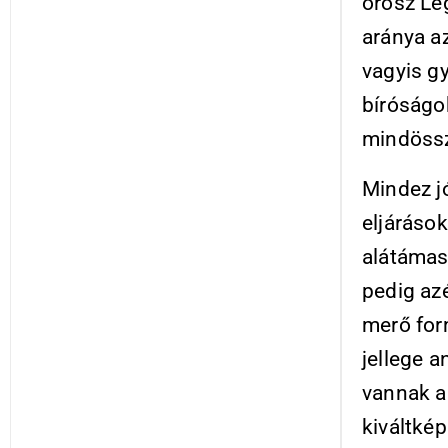
orosz Leg
aránya az
vagyis gy
bíróságo
mindössz
Mindez j
eljáráso
alátámas
pedig az
merő for
jellege a
vannak a
kiváltkép