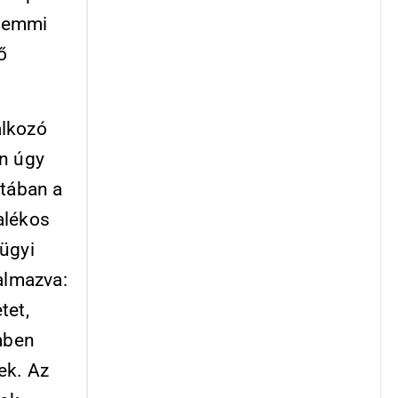
 semmi
ő
alkozó
n úgy
atában a
alékos
ügyi
almazva:
tet,
emben
ek. Az