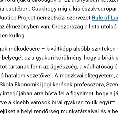
ia esetében. Csakhogy míg a kis észak-európai
Justice Project nemzetközi szervezet
Rule of L
az élmezőnyben van, Oroszország a lista utolsó
en kullog.
gok működésére – kiváltképp alsóbb szinteken
 bélyegét az a gyakori körülmény, hogy a bírák 
tot tartanak fenn az ügyészség, a vádhatóság és
tó hatalom vezetőivel. A moszkvai elitegyetem, 
 Skola Ekonomiki jogi karának professzora, Szer
 interjújában arra hívta fel a figyelmet, hogy a j
letve a kisebb városok bírái gyakran töltik együtt
ejüket a helyi rendőrség munkatársaival és a he