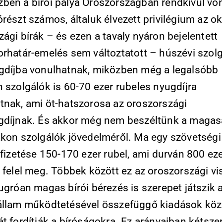
ben a bírói pálya Oroszországban rendkívül vo
részt számos, általuk élvezett privilégium az o
ági bírák – és ezen a tavaly nyáron bejelentett
orhatár-emelés sem változtatott – húszévi szolg
gdíjba vonulhatnak, miközben még a legalsóbb
 szolgálók is 60-70 ezer rubeles nyugdíjra
tnak, ami öt-hatszorosa az oroszországi
gdíjnak. És akkor még nem beszéltünk a maga
ákon szolgálók jövedelméről. Ma egy szövetségi
 fizetése 150-170 ezer rubel, ami durván 800 ez
k felel meg. Többek között ez az oroszországi v
ugróan magas bírói bérezés is szerepet játszik 
állam működtetésével összefüggő kiadások köz
t fordítják a bíróságokra. Ez arányaiban kétsze