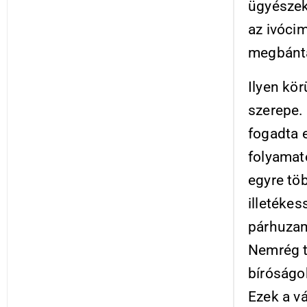
ügyészek
az ivóci
megbánta
Ilyen kö
szerepe.
fogadta 
folyamat
egyre tö
illetékes
párhuzam
Nemrég t
bíróságo
Ezek a vá