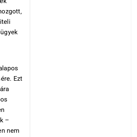
tek
mozgott,
teli
 ügyek
 alapos
ére. Ezt
mára
sos
en
ük –
ben nem