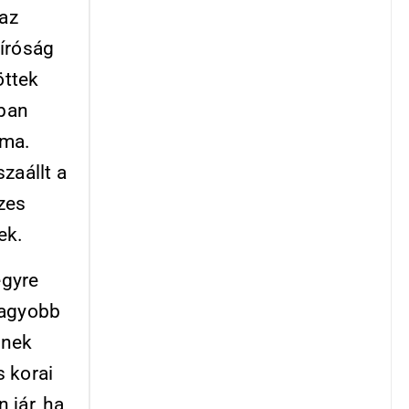
az
Bíróság
öttek
nban
áma.
zaállt a
szes
kek.
egyre
nagyobb
nnek
 korai
 jár, ha