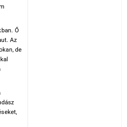
em
akban. Ő
ut. Az
sokan, de
kal
a
a
mdász
éseket,