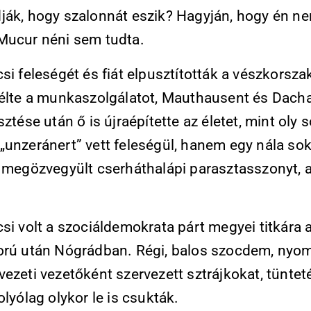
ják, hogy szalonnát eszik? Hagyján, hogy én n
Mucur néni sem tudta.
si feleségét és fiát elpusztították a vészkorsz
lélte a munkaszolgálatot, Mauthausent és Dacha
sztése után ő is újraépítette az életet, mint oly 
„unzeránert” vett feleségül, hanem egy nála sok
b megözvegyült cserháthalápi parasztasszonyt, 
si volt a szociáldemokrata párt megyei titkára 
orú után Nógrádban. Régi, balos szocdem, nyo
ezeti vezetőként szervezett sztrájkokat, tüntet
olyólag olykor le is csukták.