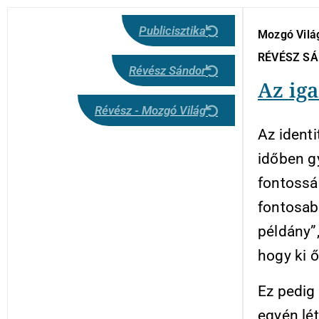
Publicisztika
Mozgó Világ
RÉVÉSZ S
Révész Sándor
Az iga
Révész - Mozgó Világ
Az identi
időben g
fontossá
fontosab
példány”
hogy ki ő
Ez pedig
egyén lét