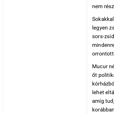
nem rész
Sokakkal
legyen zs
sors-zsid
mindenre
orrontott
Mucur né
őt politi
kórházbó
lehet elt
amíg tud
korábban,