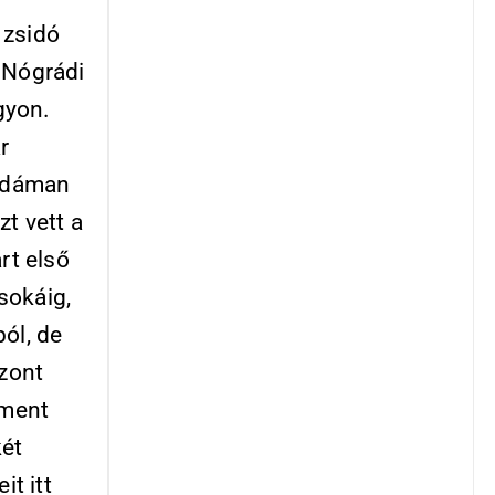
 zsidó
 Nógrádi
gyon.
r
vidáman
zt vett a
rt első
sokáig,
ól, de
szont
ament
két
it itt