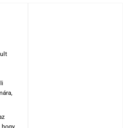
ult
li
mára,
az
, hogy