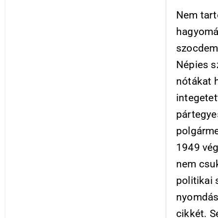
Nem tart
hagyomán
szocdem 
Népies s
nótákat 
integetet
pártegyes
polgárme
1949 végé
nem csukt
politikai
nyomdász
cikkét. S