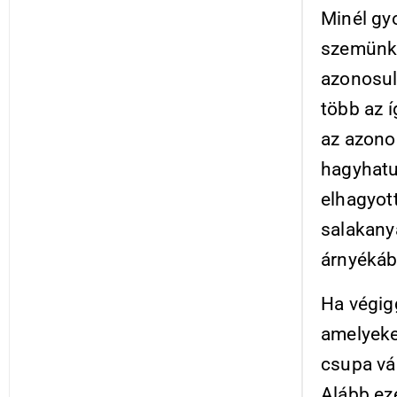
Minél gyo
szemünk 
azonosulá
több az í
az azonos
hagyhatu
elhagyott
salakany
árnyékáb
Ha végig
amelyeke
csupa vá
Alább eze