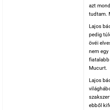
azt mond
tudtam. 
Lajos bác
pedig tú
övéi elve
nem egy 
fiatalab
Mucurt.
Lajos bác
világháb
szakszerv
ebből kif