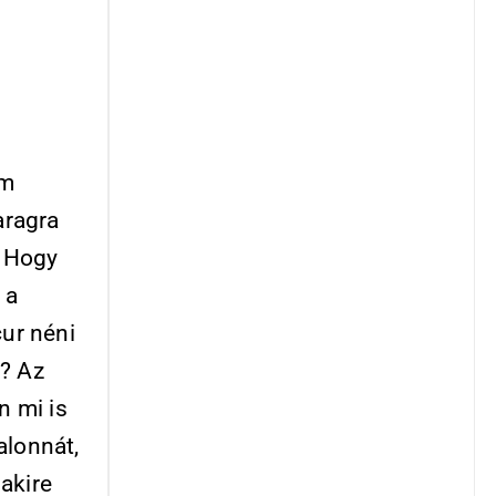
ám
aragra
! Hogy
 a
cur néni
l? Az
n mi is
alonnát,
lakire