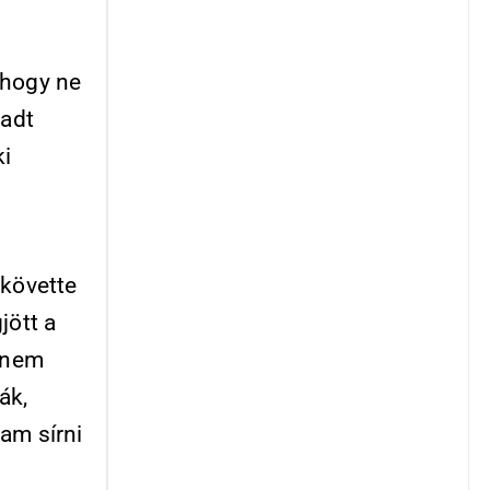
 hogy ne
radt
ki
 követte
jött a
t nem
ák,
am sírni