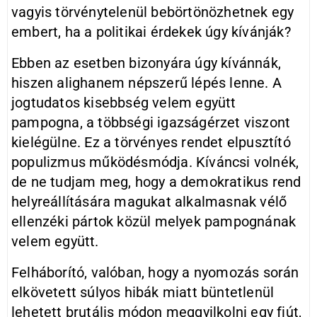
vagyis törvénytelenül bebörtönözhetnek egy
embert, ha a politikai érdekek úgy kívánják?
Ebben az esetben bizonyára úgy kívánnák,
hiszen alighanem népszerű lépés lenne. A
jogtudatos kisebbség velem együtt
pampogna, a többségi igazságérzet viszont
kielégülne. Ez a törvényes rendet elpusztító
populizmus működésmódja. Kíváncsi volnék,
de ne tudjam meg, hogy a demokratikus rend
helyreállítására magukat alkalmasnak vélő
ellenzéki pártok közül melyek pampognának
velem együtt.
Felháborító, valóban, hogy a nyomozás során
elkövetett súlyos hibák miatt büntetlenül
lehetett brutális módon meggyilkolni egy fiút,