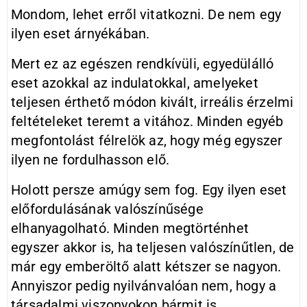
Mondom, lehet erről vitatkozni. De nem egy
ilyen eset árnyékában.
Mert ez az egészen rendkívüli, egyedülálló
eset azokkal az indulatokkal, amelyeket
teljesen érthető módon kivált, irreális érzelmi
feltételeket teremt a vitához. Minden egyéb
megfontolást félrelök az, hogy még egyszer
ilyen ne fordulhasson elő.
Holott persze amúgy sem fog. Egy ilyen eset
előfordulásának valószínűsége
elhanyagolható. Minden megtörténhet
egyszer akkor is, ha teljesen valószínűtlen, de
már egy emberöltő alatt kétszer se nagyon.
Annyiszor pedig nyilvánvalóan nem, hogy a
társadalmi viszonyokon bármit is