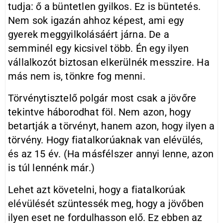
tudja: ő a büntetlen gyilkos. Ez is büntetés.
Nem sok igazán ahhoz képest, ami egy
gyerek meggyilkolásáért járna. De a
semminél egy kicsivel több. Én egy ilyen
vállalkozót biztosan elkerülnék messzire. Ha
más nem is, tönkre fog menni.
Törvénytisztelő polgár most csak a jövőre
tekintve háborodhat föl. Nem azon, hogy
betartják a törvényt, hanem azon, hogy ilyen a
törvény. Hogy fiatalkorúaknak van elévülés,
és az 15 év. (Ha másfélszer annyi lenne, azon
is túl lennénk már.)
Lehet azt követelni, hogy a fiatalkorúak
elévülését szüntessék meg, hogy a jövőben
ilyen eset ne fordulhasson elő. Ez ebben az