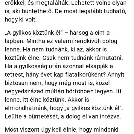
erőkkel, és megtalálták. Lehetett volna olyan
is, aki büntethető. De most legalább tudható,
hogy ki volt.
„A gyilkos köztünk él” – harsog a cím a
lapban. Mintha ez valami rendkívüli dolog
lenne. Ha nem tudnánk, ki az, akkor is
köztünk élne. Csak nem tudnánk rámutatni.
Ha a gyilkosság után azonnal elkapják a
tettest, hány évet kap fiatalkorúként? Annyit
biztosan nem, hogy még most is, közel
negyedszázad múltán börtönben legyen. Itt
lenne, itt élne köztünk. Akkor is
elmondhatnánk, hogy „a gyilkos köztünk él”.
Leülte a büntetését, a dolog el van intézve.
Most viszont úgy kell élnie, hogy mindenki