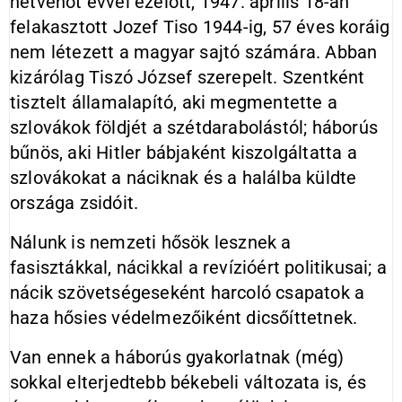
hetvenöt évvel ezelőtt, 1947. április 18-án
felakasztott Jozef Tiso 1944-ig, 57 éves koráig
nem létezett a magyar sajtó számára. Abban
kizárólag Tiszó József szerepelt. Szentként
tisztelt államalapító, aki megmentette a
szlovákok földjét a szétdarabolástól; háborús
bűnös, aki Hitler bábjaként kiszolgáltatta a
szlovákokat a náciknak és a halálba küldte
országa zsidóit.
Nálunk is nemzeti hősök lesznek a
fasisztákkal, nácikkal a revízióért politikusai; a
nácik szövetségeseként harcoló csapatok a
haza hősies védelmezőiként dicsőíttetnek.
Van ennek a háborús gyakorlatnak (még)
sokkal elterjedtebb békebeli változata is, és