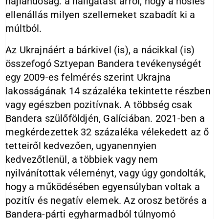
hajlandóság: a hallgatást arról, hogy a hősies
ellenállás milyen szellemeket szabadít ki a
múltból.
Az Ukrajnáért a bárkivel (is), a nácikkal (is)
összefogó Sztyepan Bandera tevékenységét
egy 2009-es felmérés szerint Ukrajna
lakosságának 14 százaléka tekintette részben
vagy egészben pozitívnak. A többség csak
Bandera szülőföldjén, Galíciában. 2021-ben a
megkérdezettek 32 százaléka vélekedett az ő
tetteiről kedvezően, ugyanennyien
kedvezőtlenül, a többiek vagy nem
nyilvánítottak véleményt, vagy úgy gondolták,
hogy a működésében egyensúlyban voltak a
pozitív és negatív elemek. Az orosz betörés a
Bandera-párti egyharmadból túlnyomó