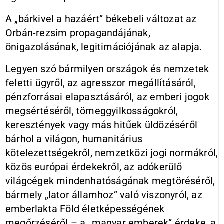
A „bárkivel a hazáért” békebeli változat az
Orbán-rezsim propagandájának,
önigazolásának, legitimációjának az alapja.
Legyen szó bármilyen országok és nemzetek
feletti ügyről, az agresszor megállításáról,
pénzforrásai elapasztásáról, az emberi jogok
megsértéséről, tömeggyilkosságokról,
keresztények vagy más hitűek üldözéséről
bárhol a világon, humanitárius
kötelezettségekről, nemzetközi jogi normákról,
közös európai érdekekről, az adókerülő
világcégek mindenhatóságának megtöréséről,
bármely „lator államhoz” való viszonyról, az
emberlakta Föld életképességének
megőrzéséről – a „magyar emberek” érdeke, a