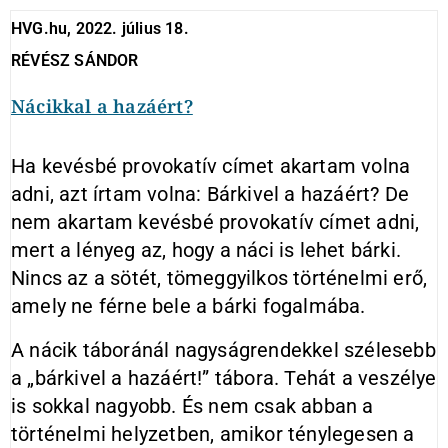
HVG.hu, 2022. július 18.
RÉVÉSZ SÁNDOR
Nácikkal a hazáért?
Ha kevésbé provokatív címet akartam volna
adni, azt írtam volna: Bárkivel a hazáért? De
nem akartam kevésbé provokatív címet adni,
mert a lényeg az, hogy a náci is lehet bárki.
Nincs az a sötét, tömeggyilkos történelmi erő,
amely ne férne bele a bárki fogalmába.
A nácik táboránál nagyságrendekkel szélesebb
a „bárkivel a hazáért!” tábora. Tehát a veszélye
is sokkal nagyobb. És nem csak abban a
történelmi helyzetben, amikor ténylegesen a