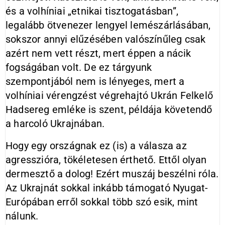
és a volhíniai „etnikai tisztogatásban”,
legalább ötvenezer lengyel lemészárlásában,
sokszor annyi elűzésében valószínűleg csak
azért nem vett részt, mert éppen a nácik
fogságában volt. De ez tárgyunk
szempontjából nem is lényeges, mert a
volhíniai vérengzést végrehajtó Ukrán Felkelő
Hadsereg emléke is szent, példája követendő
a harcoló Ukrajnában.
Hogy egy országnak ez (is) a válasza az
agresszióra, tökéletesen érthető. Ettől olyan
dermesztő a dolog! Ezért muszáj beszélni róla.
Az Ukrajnát sokkal inkább támogató Nyugat-
Európában erről sokkal több szó esik, mint
nálunk.