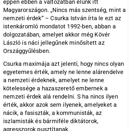
éppen ebben a változatban élünk itt
Magyarországon. „Nincs más szentség, mint a
nemzeti érdek” – Csurka István írta le ezt az
istenkáromló mondatot 1992-ben, abban a
dolgozatában, amelyet akkor még Kövér
László is náci jellegűnek minősített az
Országgyűlésben.
Csurka maximája azt jelenti, hogy nincs olyan
egyetemes érték, amely ne lenne alárendelve
a nemzeti érdeknek, amelyet ne lenne
kötelessége a hazaszerető embernek a
nemzeti érdek alá rendelni. S ha nincs ilyen
érték, akkor azok sem ilyenek, amelyeket a
nácik, a fasiszták, a kommunisták, az
iszlamisták és bármiféle diktátorok,
agresszorok pusztítanak.