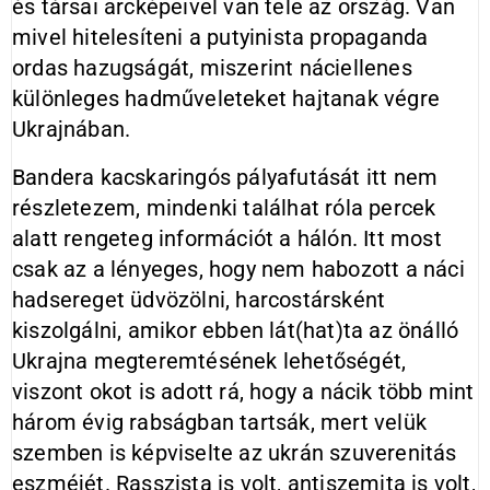
és társai arcképeivel van tele az ország. Van
mivel hitelesíteni a putyinista propaganda
ordas hazugságát, miszerint náciellenes
különleges hadműveleteket hajtanak végre
Ukrajnában.
Bandera kacskaringós pályafutását itt nem
részletezem, mindenki találhat róla percek
alatt rengeteg információt a hálón. Itt most
csak az a lényeges, hogy nem habozott a náci
hadsereget üdvözölni, harcostársként
kiszolgálni, amikor ebben lát(hat)ta az önálló
Ukrajna megteremtésének lehetőségét,
viszont okot is adott rá, hogy a nácik több mint
három évig rabságban tartsák, mert velük
szemben is képviselte az ukrán szuverenitás
eszméjét. Rasszista is volt, antiszemita is volt,