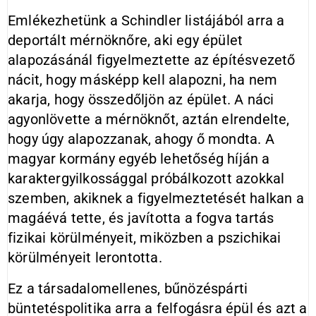
Emlékezhetünk a Schindler listájából arra a
deportált mérnöknőre, aki egy épület
alapozásánál figyelmeztette az építésvezető
nácit, hogy másképp kell alapozni, ha nem
akarja, hogy összedőljön az épület. A náci
agyonlövette a mérnöknőt, aztán elrendelte,
hogy úgy alapozzanak, ahogy ő mondta. A
magyar kormány egyéb lehetőség híján a
karaktergyilkossággal próbálkozott azokkal
szemben, akiknek a figyelmeztetését halkan a
magáévá tette, és javította a fogva tartás
fizikai körülményeit, miközben a pszichikai
körülményeit lerontotta.
Ez a társadalomellenes, bűnözéspárti
büntetéspolitika arra a felfogásra épül és azt a