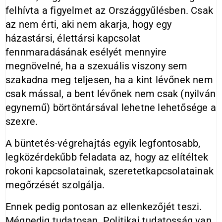
felhívta a figyelmet az Országgyűlésben. Csak
az nem érti, aki nem akarja, hogy egy
házastársi, élettársi kapcsolat
fennmaradásának esélyét mennyire
megnövelné, ha a szexuális viszony sem
szakadna meg teljesen, ha a kint lévőnek nem
csak mással, a bent lévőnek nem csak (nyilván
egynemű) börtöntársával lehetne lehetősége a
szexre.
A büntetés-végrehajtás egyik legfontosabb,
legközérdekűbb feladata az, hogy az elítéltek
rokoni kapcsolatainak, szeretetkapcsolatainak
megőrzését szolgálja.
Ennek pedig pontosan az ellenkezőjét teszi.
Mégpedig tudatosan. Politikai tudatosság van