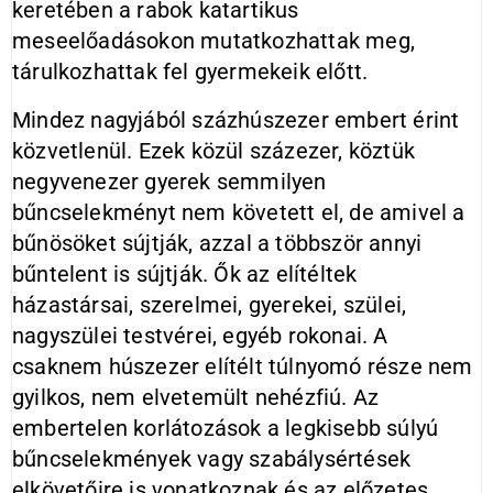
keretében a rabok katartikus
meseelőadásokon mutatkozhattak meg,
tárulkozhattak fel gyermekeik előtt.
Mindez nagyjából százhúszezer embert érint
közvetlenül. Ezek közül százezer, köztük
negyvenezer gyerek semmilyen
bűncselekményt nem követett el, de amivel a
bűnösöket sújtják, azzal a többször annyi
bűntelent is sújtják. Ők az elítéltek
házastársai, szerelmei, gyerekei, szülei,
nagyszülei testvérei, egyéb rokonai. A
csaknem húszezer elítélt túlnyomó része nem
gyilkos, nem elvetemült nehézfiú. Az
embertelen korlátozások a legkisebb súlyú
bűncselekmények vagy szabálysértések
elkövetőire is vonatkoznak és az előzetes