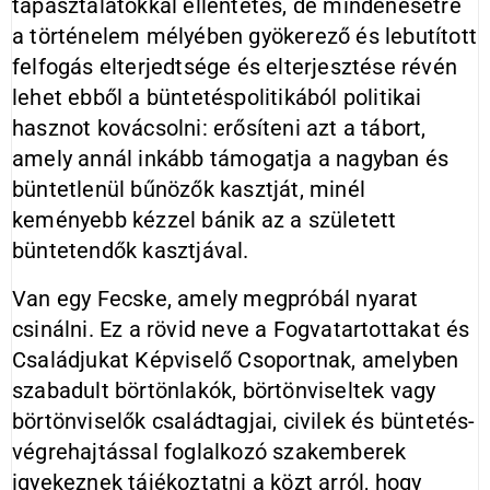
tapasztalatokkal ellentétes, de mindenesetre
a történelem mélyében gyökerező és lebutított
felfogás elterjedtsége és elterjesztése révén
lehet ebből a büntetéspolitikából politikai
hasznot kovácsolni: erősíteni azt a tábort,
amely annál inkább támogatja a nagyban és
büntetlenül bűnözők kasztját, minél
keményebb kézzel bánik az a született
büntetendők kasztjával.
Van egy Fecske, amely megpróbál nyarat
csinálni. Ez a rövid neve a Fogvatartottakat és
Családjukat Képviselő Csoportnak, amelyben
szabadult börtönlakók, börtönviseltek vagy
börtönviselők családtagjai, civilek és büntetés-
végrehajtással foglalkozó szakemberek
igyekeznek tájékoztatni a közt arról, hogy