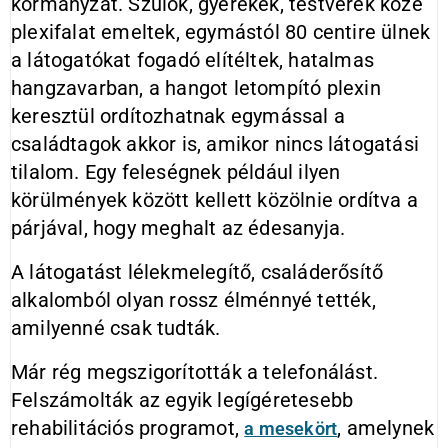
kormányzat. Szülők, gyerekek, testvérek közé
plexifalat emeltek, egymástól 80 centire ülnek
a látogatókat fogadó elítéltek, hatalmas
hangzavarban, a hangot letompító plexin
keresztül ordítozhatnak egymással a
családtagok akkor is, amikor nincs látogatási
tilalom. Egy feleségnek például ilyen
körülmények között kellett közölnie ordítva a
párjával, hogy meghalt az édesanyja.
A látogatást lélekmelegítő, családerősítő
alkalomból olyan rossz élménnyé tették,
amilyenné csak tudták.
Már rég megszigorították a telefonálást.
Felszámolták az egyik legígéretesebb
rehabilitációs programot,
, amelynek
a mesekört