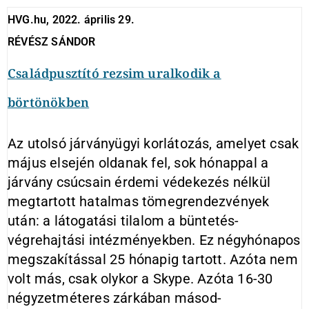
HVG.hu, 2022. április 29.
RÉVÉSZ SÁNDOR
Családpusztító rezsim uralkodik a
börtönökben
Az utolsó járványügyi korlátozás, amelyet csak
május elsején oldanak fel, sok hónappal a
járvány csúcsain érdemi védekezés nélkül
megtartott hatalmas tömegrendezvények
után: a látogatási tilalom a büntetés-
végrehajtási intézményekben. Ez négyhónapos
megszakítással 25 hónapig tartott. Azóta nem
volt más, csak olykor a Skype. Azóta 16-30
négyzetméteres zárkában másod-