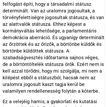
felfogást építi, hogy a társadalmi státusz
determinált. Van az uralomra jogosultak, a
törvényfelettiségre jogosultak státusza, és van
az alattvalók státusza. Ehhez képest a
kormányváltás lehetősége, a parlamentáris
demokrácia aberráció. És ugyanígy determinált
az őrzöttek és az őrizők, a börtönbe küldők és
börtönbe küldöttek státusza. A
szabadságvesztés időtartama sajnos véges,
de a börtöntöltelék státusza örök. Ezért nem is
kell azzal törődni, hogy mi szolgálja, mi nem a
kilépést ebből a státuszból, hacsak nem az
uralomra jogosult kaszt tagja kerül be
valamilyen rendellenesség folytán a kóterbe.
Ez a velejéig hamis, a gyakorlati és kutatási