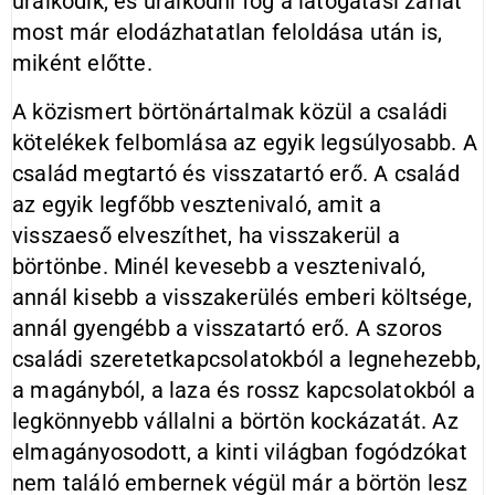
uralkodik, és uralkodni fog a látogatási zárlat
most már elodázhatatlan feloldása után is,
miként előtte.
A közismert börtönártalmak közül a családi
kötelékek felbomlása az egyik legsúlyosabb. A
család megtartó és visszatartó erő. A család
az egyik legfőbb vesztenivaló, amit a
visszaeső elveszíthet, ha visszakerül a
börtönbe. Minél kevesebb a vesztenivaló,
annál kisebb a visszakerülés emberi költsége,
annál gyengébb a visszatartó erő. A szoros
családi szeretetkapcsolatokból a legnehezebb,
a magányból, a laza és rossz kapcsolatokból a
legkönnyebb vállalni a börtön kockázatát. Az
elmagányosodott, a kinti világban fogódzókat
nem találó embernek végül már a börtön lesz