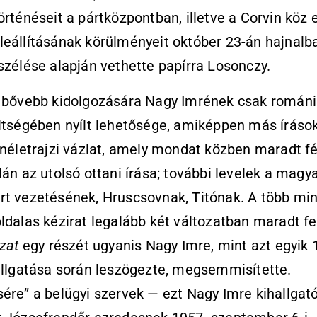
örténéseit a pártközpontban, illetve a Corvin köz e
eállításának körülményeit október 23-án hajnalb
szélése alapján vethette papírra Losonczy.
” bővebb kidolgozására Nagy Imrének csak románi
ltségében nyílt lehetősége, amiképpen más írások
önéletrajzi vázlat, amely mondat közben maradt fé
lán az utolsó ottani írása; további levelek a magya
t vezetésének, Hruscsovnak, Titónak. A több min
ldalas kézirat legalább két változatban maradt fe
ozat
egy részét ugyanis Nagy Imre, mint azt egyik
allgatása során leszögezte, megsemmisítette.
ére” a belügyi szervek — ezt Nagy Imre kihallgat