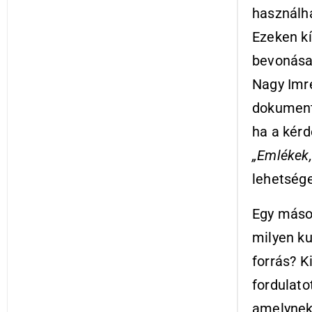
használha
Ezeken kí
bevonása 
Nagy Imre
dokumentu
ha a kérd
„Emlékek,
lehetség
Egy másod
milyen ku
forrás? K
fordulato
amelynek