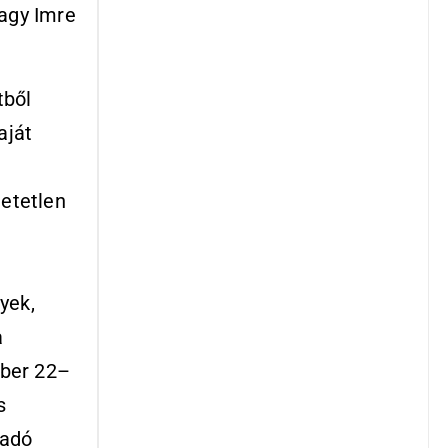
agy Imre
tből
aját
hetetlen
yek,
a
óber 22–
s
radó