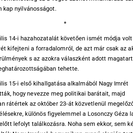
 kap nyilvánosságot.
*
ilis 14-i hazahozatalát követően ismét módja volt
t kifejteni a forradalomról, de azt már csak az a
örülmények s az azokra válaszként adott magatar
eghatározottságában tehette.
ilis 15-i első kihallgatása alkalmából Nagy Imrét
ották, hogy nevezze meg politikai barátait, majd
n rátértek az október 23-át közvetlenül megelőz
lésekre, különös figyelemmel a Losonczy Géza l
előtt lefolyt találkozásra. Noha sem ekkor, sem 