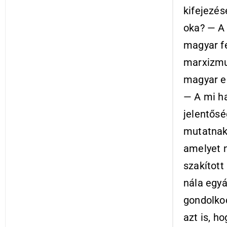
kifejezés
oka? — A 
magyar fe
marxizmus
magyar e
— A mi ha
jelentősé
mutatnak:
amelyet n
szakított
nála egyá
gondolko
azt is, h