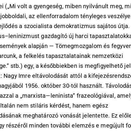
ei („Mi volt a gyengeség, miben nyilvánult meg, mi
jobboldali, az ellenforradalom tényleges veszélye
jlődés a szocialista demokratizmus sajátos útja.
–leninizmust gazdagító új harci tapasztalatokka
semények alapján — Tömegmozgalom és fegyvere
rcunk, a felkelés tapasztalatainak nemzetközi
ge.” stb.) egy, a későbbiekben is megfigyelhető je
 Nagy Imre eltávolodását attól a kifejezésrendsze
agyjából 1956. október 30-tól használt. Távolodás
 azzal a „marxista—leninista” frazeológiával, ame
ltalán nem stiláris kérdést, hanem egész
dásának meghatározó vonását jelentette. Ez elől
ogy részéről minden további elemzés e megújult f