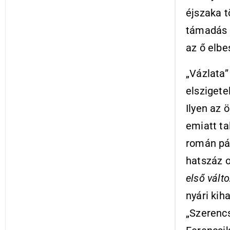
éjszaka t
támadás l
az ő elbe
„Vázlata
elszigete
Ilyen az 
emiatt ta
román pár
hatszáz o
első vált
nyári kih
„Szerencs