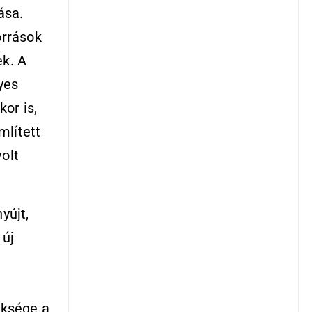
ása.
orrások
ek. A
yes
or is,
mlített
olt
yújt,
 új
,
üksége a