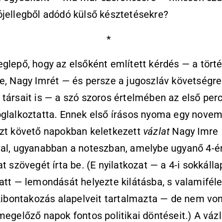
jellegből adódó külső késztetésekre?
*
glepő, hogy az elsőként említett kérdés — a tört
e, Nagy Imrét — és persze a jugoszláv követségre
társait is — a szó szoros értelmében az első per
glalkoztatta. Ennek első írásos nyoma egy novem
azt követő napokban keletkezett
vázlat
Nagy Imre
val, ugyanabban a noteszban, amelybe ugyanő 4-é
at szövegét írta be. (E nyilatkozat — a 4-i sokkálla
att — lemondását helyezte kilátásba, s valamifél
 kibontakozás alapelveit tartalmazta — de nem vo
megelőző napok fontos politikai döntéseit.) A vázl