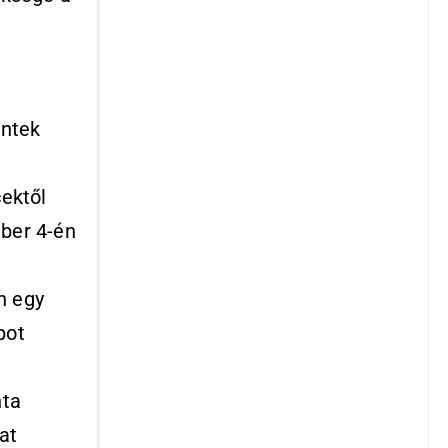
éntek
cektől
ber 4-én
n egy
pot
e
nta
at