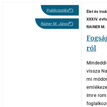
Publicisztika
Élet és Iro
XXXIV. évfo
Rainer M. János
RAINER M.
Fogság
ról
Mindeddig
vissza Na
mi módon 
emlékeze
Imre romá
foglalkoz