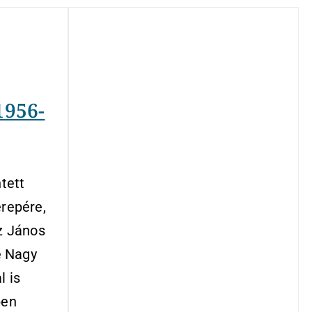
1956-
tett
erepére,
z János
e Nagy
l is
pen