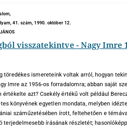
dalom,
lyam, 41. szám, 1990. október 12.
 JÁNOS
ból visszatekintve - Nagy Imre 
 töredékes ismereteink voltak arról, hogyan tekin
gy Imre az 1956-os forradalomra; abban saját sz
értékelte azt? Csekély értékű volt például Berec
tes könyvének egyetlen mondata, melyben idézt
niai száműzetésében írott, feltehetően e témáva
ó terjedelmesebb írásának részletét; hasonlókép