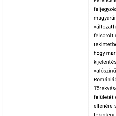
Ferencsi
feljegyzé
magyarán 
változath
felsorolt
tekintetb
hogy marx
kijelenté
valószín
Romániába
Törekvése
felületét
ellenére 
tekinten