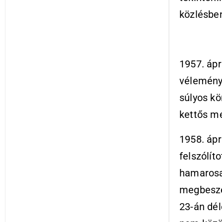
közlésben
1957. ápr
véleményé
súlyos k
kettős m
1958. ápr
felszólít
hamarosa
megbeszé
23-án dél