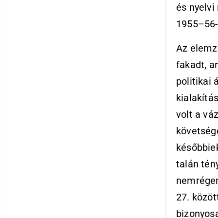
és nyelvi
1955–56-
Az elemz
fakadt, a
politikai
kialakítá
volt a vá
követség
későbbie
talán té
nemrégen 
27. közö
bizonyosa