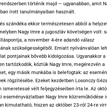
 rendszerben történik majd — ugyanabban, amit N
ban írott tanulmányaiban használt.
és szándéka ekkor természetesen abból a helyze
melyben Nagy Imre a jugoszláv követségen volt: s
 álláspontja, a november 4-ére adandó
válasz
sának szükségességéből. Emiatt nyilvánvalóan le
zlat pontjainak bővebb kidolgozása. Ugyanakkor a
en tartózkodók, köztük Nagy Imre, megérezvén a
ket, egy másik munkába is belefogtak: az esemén
nyek rögzítésébe. Ezeket kezdetben Losonczy Géz
ismeretessé vélt feljegyzéseiben írta le. Az okt
tti eseményvázlatban Nagy Imre közreműködése i
n kimutatható, hiszen az október 23-ról 24-re vir