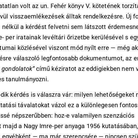
tatlan volt az un. Fehér könyv V. kötetének torzít
vül visszaemlékezések álltak rendelkezésre. Új f
nélkül a kérdést felvetni sem látszott érdemesn
- per iratainak levéltári őrizetbe kerülésével s eg
mai közlésével viszont mód nyílt erre — még akk
ésre válaszoló legfontosabb dokumentumot, az e
 gondolatok”
című kéziratot az eddigiekben nem v
es tanulmányozni.
ik kérdés is válaszra vár: milyen lehetőségeket n
tatási távalatokat vázol ez a különlegesen fontos
issé népszerűbben: hoz-e valamilyen szenzációs
t majd a Nagy Imre-per anyaga 1956 kutatásában
 egyébként — ma már szerencsére — nincsen sz