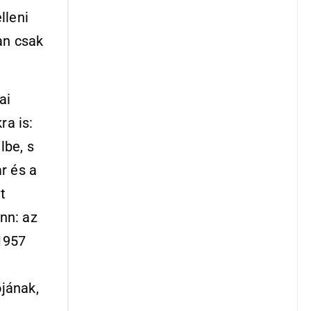
lleni
an csak
ai
ra is:
lbe, s
r és a
t
nn: az
 1957
ójának,