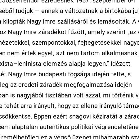
k Józsefrendőr ezredesnek 1957. szeptember 6-i
séből tudjuk — ennek a változatnak a birtokába ju
kilopták Nagy Imre szállásáról és lemásolták. A
oz Nagy Imre záradékot fűzött, amely szerint „az 
 nézetekkel, szempontokkal, fejtegetésekkel nagy
en nem értek egyet, azt nem tartom alkalmasnak 
ista–leninista elemzés alapja legyen.” Idézett
sét Nagy Imre budapesti fogsága idején tette, s
űleg az eredeti záradék megfogalmazása idején
n is nagyjából tisztában volt azzal, mi történik v
 tehát arra irányult, hogy az ellene irányuló tám
 csökkentse. Éppen ezért snagovi kéziratát a zára
sem alaptalan autentikus politikai végrendeletén
i: remélhetőleg ez a végső üzenet mihamarabb sz