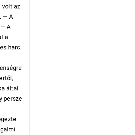
 volt az
. — A
 — A
l a
s harc.
lenségre
rtől,
a által
ly persze
egezte
ogalmi