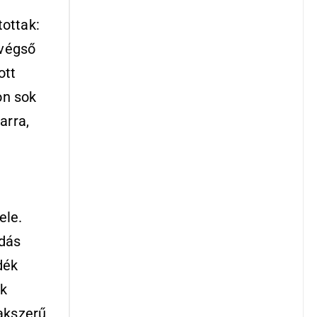
tottak:
 végső
ott
on sok
arra,
ele.
adás
dék
ek
akszerű