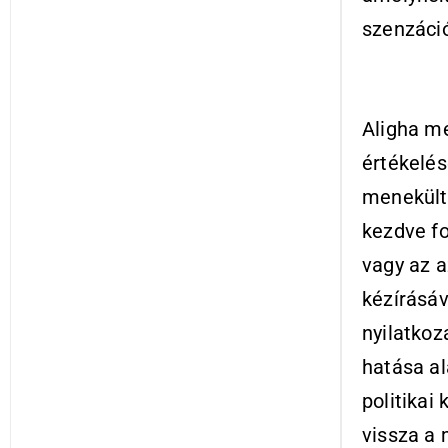
szenzáció
Aligha me
értékelés
menekült 
kezdve fo
vagy az 
kézírásá
nyilatkoz
hatása al
politikai
vissza a 