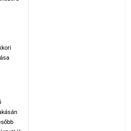
kkori
tása
ő
akásán
később