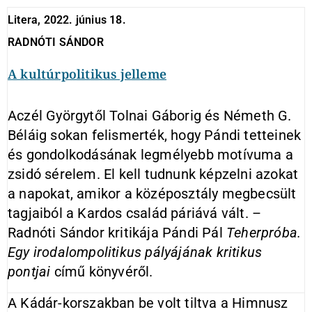
Litera
, 2022. június 18.
RADNÓTI SÁNDOR
A kultúrpolitikus jelleme
Aczél Györgytől Tolnai Gáborig és Németh G.
Béláig sokan felismerték, hogy Pándi tetteinek
és gondolkodásának legmélyebb motívuma a
zsidó sérelem. El kell tudnunk képzelni azokat
a napokat, amikor a középosztály megbecsült
tagjaiból a Kardos család páriává vált. –
Radnóti Sándor kritikája Pándi Pál
Teherpróba.
Egy irodalompolitikus pályájának kritikus
pontjai
című könyvéről.
A Kádár-korszakban be volt tiltva a Himnusz