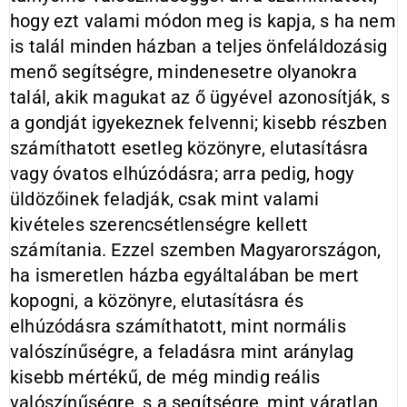
hogy ezt valami módon meg is kapja, s ha nem
is talál minden házban a teljes önfeláldozásig
menő segítségre, mindenesetre olyanokra
talál, akik magukat az ő ügyével azonosítják, s
a gondját igyekeznek felvenni; kisebb részben
számíthatott esetleg közönyre, elutasításra
vagy óvatos elhúzódásra; arra pedig, hogy
üldözőinek feladják, csak mint valami
kivételes szerencsétlenségre kellett
számítania. Ezzel szemben Magyarországon,
ha ismeretlen házba egyáltalában be mert
kopogni, a közönyre, elutasításra és
elhúzódásra számíthatott, mint normális
valószínűségre, a feladásra mint aránylag
kisebb mértékű, de még mindig reális
valószínűségre, s a segítségre, mint váratlan,