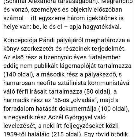
(Schmal Alexandra társaságában). Megrendítő
és vonzó, személyes és objektív előszóban
számol – itt egyszerre három igekötőnek is
helye van: be, le és el – apja hagyatékával.
Koncepciója Pándi pályájáról meghatározza a
könyv szerkezetét és részeinek terjedelmét.
Az első rész a tizennyolc éves fiatalember
eddig nem publikált lágernaplóját tartalmazza
(140 oldal), a második rész a pályakezdő, s
hamarosan neofita sztálinista kommunistává
váló férfi írásait tartalmazza (50 oldal), a
harmadik rész az ’56-os „olvadás”, majd a
forradalom hatását dokumentálja (100 oldal),
a negyedik rész Aczél Györggyel való
levelezését, a neki írt feljegyzéseket közli
1959-től haláláig (215 oldal). Egy rövid ötödik