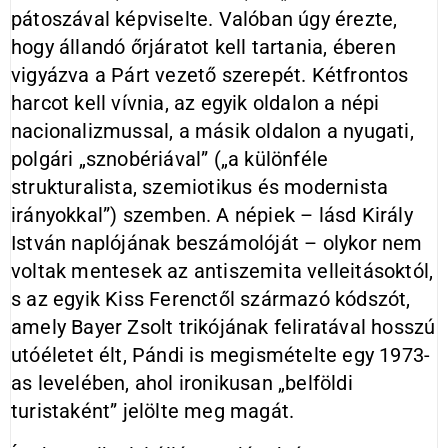
pátoszával képviselte. Valóban úgy érezte,
hogy állandó őrjáratot kell tartania, éberen
vigyázva a Párt vezető szerepét. Kétfrontos
harcot kell vívnia, az egyik oldalon a népi
nacionalizmussal, a másik oldalon a nyugati,
polgári „sznobériával” („a különféle
strukturalista, szemiotikus és modernista
irányokkal”) szemben. A népiek – lásd Király
István naplójának beszámolóját – olykor nem
voltak mentesek az antiszemita velleitásoktól,
s az egyik Kiss Ferenctől származó kódszót,
amely Bayer Zsolt trikójának feliratával hosszú
utóéletet élt, Pándi is megismételte egy 1973-
as levelében, ahol ironikusan „belföldi
turistaként” jelölte meg magát.