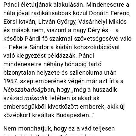
Pándi életútjának alakulásán. Mindenesetre a
nála jóval radikálisabbak közül Donáth Ferenc,
Eörsi István, Litván György, Vásárhelyi Miklós
és mások nem, viszont a nagy Déry és – a
később Pándi fő szakmai szövetségesévé váló
– Fekete Sándor a kádári konszolidációval
való kiegyezést példázzák. Pándi
mindenesetre néhány hónapig tartó
bizonytalan helyzete és szilenciuma után
1957. szeptemberének végén már azt írta a
Népszabadság
ban, hogy „még a huszadik
század
második
felében is akadtak
emberségükből kivetkőzött emberek, akik új
középkort kreáltak Budapesten…”
Nem mondhatjuk, hogy ez a vád teljesen