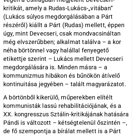
kritikát, amely a Rudas-Lukács-„vitában”
(Lukács súlyos megdorgálásában a Párt
részéről) kiállt a Párt (Rudas) mellett, éppen
úgy, mint Devecseri, csak mondvacsináltan
még elvszerűbben; alkalmat találva – a kor
néha börtönnel vagy halállal fenyegető
etikettje szerint – Lukács mellett Devecseri
megdorgálására is. Minden másra – a
kommunizmus hibákon és bűnökön átívelő
kontinuitása jegyében – talált magyarázatot.
A börtönből kikerülő, műperekben elítélt
kommunisták lassú rehabilitációjának, és a
XX. kongresszus Sztálin-kritikájának hatására
Pándi is változott – kétségtelenül őszintén –,
de fő szempontja a bírálat mellett is a Párt