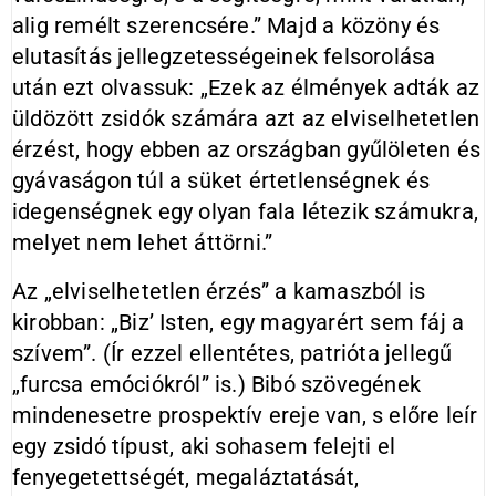
alig remélt szerencsére.” Majd a közöny és
elutasítás jellegzetességeinek felsorolása
után ezt olvassuk: „Ezek az élmények adták az
üldözött zsidók számára azt az elviselhetetlen
érzést, hogy ebben az országban gyűlöleten és
gyávaságon túl a süket értetlenségnek és
idegenségnek egy olyan fala létezik számukra,
melyet nem lehet áttörni.”
Az „elviselhetetlen érzés” a kamaszból is
kirobban: „Biz’ Isten, egy magyarért sem fáj a
szívem”. (Ír ezzel ellentétes, patrióta jellegű
„furcsa emóciókról” is.) Bibó szövegének
mindenesetre prospektív ereje van, s előre leír
egy zsidó típust, aki sohasem felejti el
fenyegetettségét, megaláztatását,