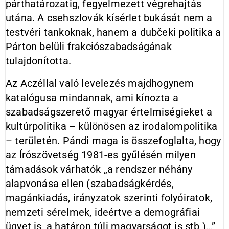
párthatározatig, fegyelmezett végrehajtás
utána. A csehszlovák kísérlet bukását nem a
testvéri tankoknak, hanem a dubčeki politika a
Párton belüli frakciószabadságának
tulajdonította.
Az Aczéllal való levelezés majdhogynem
katalógusa mindannak, ami kínozta a
szabadságszerető magyar értelmiségieket a
kultúrpolitika – különösen az irodalompolitika
– területén. Pándi maga is összefoglalta, hogy
az Írószövetség 1981-es gyűlésén milyen
támadások várhatók „a rendszer néhány
alapvonása ellen (szabadságkérdés,
magánkiadás, irányzatok szerinti folyóiratok,
nemzeti sérelmek, ideértve a demográfiai
ügyet is, a határon túli magyarságot is stb.)…”