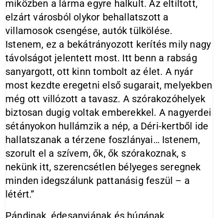
miközben a lárma egyre halkult. Az eltiltott,
elzárt városból olykor behallatszott a
villamosok csengése, autók tülkölése.
Istenem, ez a bekátrányozott kerítés mily nagy
távolságot jelentett most. Itt benn a rabság
sanyargott, ott kinn tombolt az élet. A nyár
most kezdte eregetni első sugarait, melyekben
még ott villózott a tavasz. A szórakozóhelyek
biztosan dugig voltak emberekkel. A nagyerdei
sétányokon hullámzik a nép, a Déri-kertből ide
hallatszanak a térzene foszlányai… Istenem,
szorult el a szívem, ők, ők szórakoznak, s
nekünk itt, szerencsétlen bélyeges seregnek
minden idegszálunk pattanásig feszül – a
létért.”
Pándinak, édesanyjának és húgának