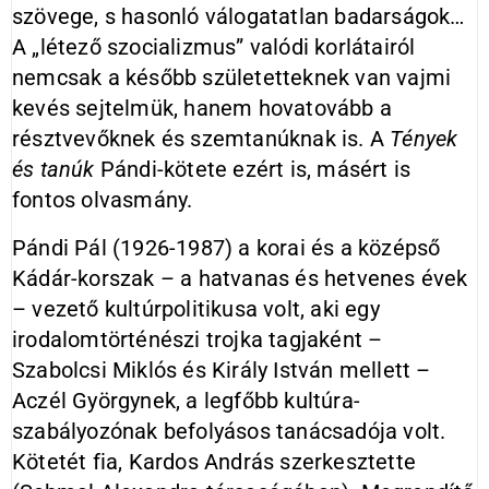
szövege, s hasonló válogatatlan badarságok…
A „létező szocializmus” valódi korlátairól
nemcsak a később születetteknek van vajmi
kevés sejtelmük, hanem hovatovább a
résztvevőknek és szemtanúknak is. A
Tények
és tanúk
Pándi-kötete ezért is, másért is
fontos olvasmány.
Pándi Pál (1926-1987) a korai és a középső
Kádár-korszak – a hatvanas és hetvenes évek
– vezető kultúrpolitikusa volt, aki egy
irodalomtörténészi trojka tagjaként –
Szabolcsi Miklós és Király István mellett –
Aczél Györgynek, a legfőbb kultúra-
szabályozónak befolyásos tanácsadója volt.
Kötetét fia, Kardos András szerkesztette