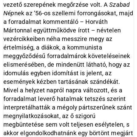
vezető szerepének megőrzése volt. A
Szabad
Nép
nek az ’56-os szellemi forrongásokat, majd
a forradalmat kommentáló – Horváth
Mártonnal együttműködve írott – névtelen
vezércikkeiben néha messzire megy az
értelmiség, a diákok, a kommunista
meggyőződésű forradalmárok követeléseinek
elismerésében, de mindenütt látható, hogy az
idomulás egyben idomítást is jelent, az
események kézben tartásának szándékát.
Mivel a helyzet napról napra változott, és a
forradalmat leverő hatalmak tetszés szerint
interpretálhatták a mégoly pártszerűnek szánt
megnyilatkozásokat, az ő szigorú
megbüntetése sem volt teljesen esélytelen, s
akkor elgondolkodhatnánk egy börtönt megjárt