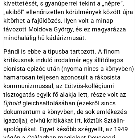
kivettetését, s gyanúperrel tekint a „népre”,
„akiből” ellenőrizetlen körülmények között újra
kitörhet a fajüldözés. Ilyen volt a minap
távozott Moldova György, és ez magyarázza
mindhalálig hű kádárizmusát.
Pándi is ebbe a típusba tartozott. A finom
kritikusnak induló irodalmár egy állítólagos
cionista epizód után (nyoma nincs a könyvben)
hamarosan teljesen azonosult a rákosista
kommunizmussal, az Eötvös-kollégiumi
tisztogatás egyik fő alakja lett, része volt az
Újhold
gleichsaltolásában (ezekről sincs
dokumentum a könyvben, de sok emlékezés
igazolja), elvhű kritikákat írt, köztük Sztálin-
apológiákat. Egyet később szégyellt, az 1949
végén a
Csillag
ban megjelent Devecseri-