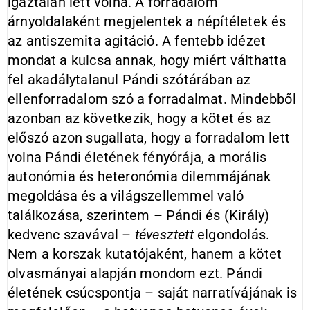
igaztalan lett volna. A forradalom
árnyoldalaként megjelentek a népítéletek és
az antiszemita agitáció. A fentebb idézet
mondat a kulcsa annak, hogy miért válthatta
fel akadálytalanul Pándi szótárában az
ellenforradalom szó a forradalmat. Mindebből
azonban az következik, hogy a kötet és az
előszó azon sugallata, hogy a forradalom lett
volna Pándi életének fényórája, a morális
autonómia és heteronómia dilemmájának
megoldása és a világszellemmel való
találkozása, szerintem – Pándi és (Király)
kedvenc szavával –
tévesztett
elgondolás.
Nem a korszak kutatójaként, hanem a kötet
olvasmányai alapján mondom ezt. Pándi
életének csúcspontja – saját narratívájának is