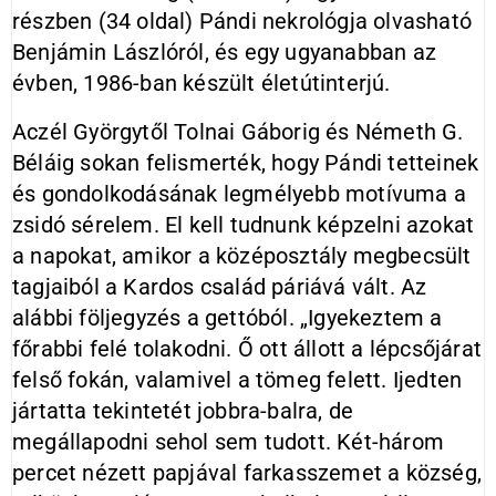
részben (34 oldal) Pándi nekrológja olvasható
Benjámin Lászlóról, és egy ugyanabban az
évben, 1986-ban készült életútinterjú.
Aczél Györgytől Tolnai Gáborig és Németh G.
Béláig sokan felismerték, hogy Pándi tetteinek
és gondolkodásának legmélyebb motívuma a
zsidó sérelem. El kell tudnunk képzelni azokat
a napokat, amikor a középosztály megbecsült
tagjaiból a Kardos család páriává vált. Az
alábbi följegyzés a gettóból. „Igyekeztem a
főrabbi felé tolakodni. Ő ott állott a lépcsőjárat
felső fokán, valamivel a tömeg felett. Ijedten
jártatta tekintetét jobbra-balra, de
megállapodni sehol sem tudott. Két-három
percet nézett papjával farkasszemet a község,