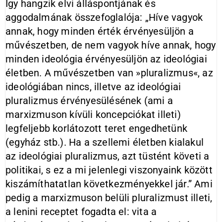
Így hangzik elvi álláspontjának és
aggodalmának összefoglalója: „Híve vagyok
annak, hogy minden érték érvényesüljön a
művészetben, de nem vagyok híve annak, hogy
minden ideológia érvényesüljön az ideológiai
életben. A művészetben van »pluralizmus«, az
ideológiában nincs, illetve az ideológiai
pluralizmus érvényesülésének (ami a
marxizmuson kívüli koncepciókat illeti)
legfeljebb korlátozott teret engedhetünk
(egyház stb.). Ha a szellemi életben kialakul
az ideológiai pluralizmus, azt tüstént követi a
politikai, s ez a mi jelenlegi viszonyaink között
kiszámíthatatlan következményekkel jár.” Ami
pedig a marxizmuson belüli pluralizmust illeti,
a lenini receptet fogadta el: vita a