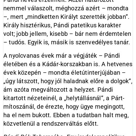
nemmel válaszolt, méghozzá azért – mondta
–, mert „mindketten Királyt szerették jobban”.
Király hisztérikus, Pándi patetikus karakter
volt; jobb jellem, kisebb – bár nem érdemtelen
– tudós. Egyik is, másik is szenvedélyes tanár.
A nyolcvanas évek már a végjáték – Pándi
életében és a Kádár-korszakban is. A hetvenes
évek közepén – mondta életútinterjújában –
„úgy látszott, hogy jól haladnak előre a dolgok”,
ám azóta megváltozott a helyzet. Pándi
kitartott nézeteinél, a „helytállásnál”, a Párt-
mítoszánál, de érezte, hogy ügye megingott,
ha el nem bukott. Ebben a tudatban halt meg,
közvetlenül a rendszerváltás előtt.