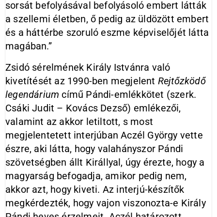
sorsát befolyásával befolyásoló embert látták
a szellemi életben, ő pedig az üldözött embert
és a háttérbe szoruló eszme képviselőjét látta
magában.”
Zsidó sérelmének Király Istvánra való
kivetítését az 1990-ben megjelent
Rejtőzködő
legendárium
című Pándi-emlékkötet (szerk.
Csáki Judit – Kovács Dezső) emlékezői,
valamint az akkor letiltott, s most
megjelentetett interjúban Aczél György vette
észre, aki látta, hogy valahányszor Pándi
szövetségben állt Királlyal, úgy érezte, hogy a
magyarság befogadja, amikor pedig nem,
akkor azt, hogy kiveti. Az interjú-készítők
megkérdezték, hogy vajon viszonozta-e Király
Pándi heves érzelmeit. Aczél határozott