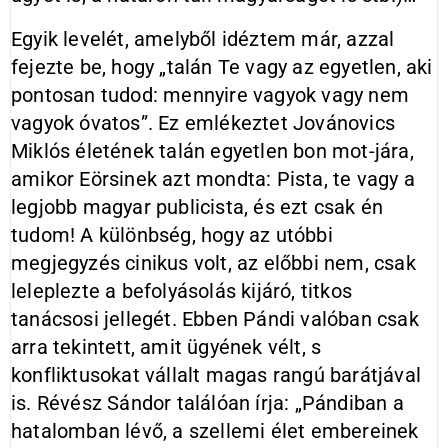
Egyik levelét, amelyből idéztem már, azzal
fejezte be, hogy „talán Te vagy az egyetlen, aki
pontosan tudod: mennyire vagyok vagy nem
vagyok óvatos”. Ez emlékeztet Jovánovics
Miklós életének talán egyetlen bon mot-jára,
amikor Eörsinek azt mondta: Pista, te vagy a
legjobb magyar publicista, és ezt csak én
tudom! A különbség, hogy az utóbbi
megjegyzés cinikus volt, az előbbi nem, csak
leleplezte a befolyásolás kijáró, titkos
tanácsosi jellegét. Ebben Pándi valóban csak
arra tekintett, amit ügyének vélt, s
konfliktusokat vállalt magas rangú barátjával
is. Révész Sándor találóan írja: „Pándiban a
hatalomban lévő, a szellemi élet embereinek