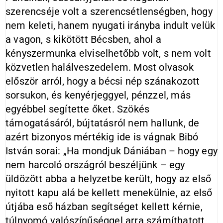
szerencséje volt a szerencsétlenségben, hogy
nem keleti, hanem nyugati irányba indult velük
a vagon, s kikötött Bécsben, ahol a
kényszermunka elviselhetőbb volt, s nem volt
közvetlen halálveszedelem. Most olvasok
először arról, hogy a bécsi nép szánakozott
sorsukon, és kenyérjeggyel, pénzzel, más
egyébbel segítette őket. Szökés
támogatásáról, bújtatásról nem hallunk, de
azért bizonyos mértékig ide is vágnak Bibó
István sorai: „Ha mondjuk Dániában – hogy egy
nem harcoló országról beszéljünk – egy
üldözött abba a helyzetbe került, hogy az első
nyitott kapu alá be kellett menekülnie, az első
útjába eső házban segítséget kellett kérnie,
túlnyomó valószínűséggel arra számíthatott,