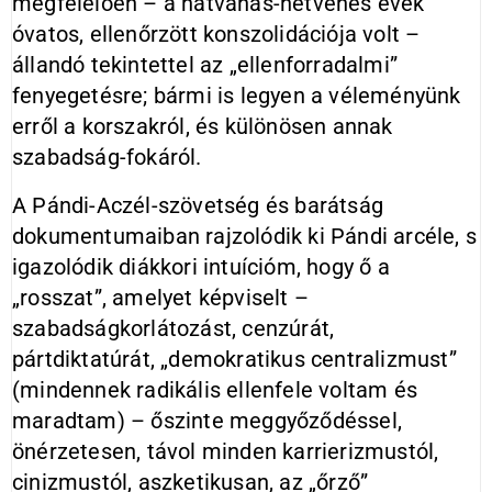
megfelelően – a hatvanas-hetvenes évek
óvatos, ellenőrzött konszolidációja volt –
állandó tekintettel az „ellenforradalmi”
fenyegetésre; bármi is legyen a véleményünk
erről a korszakról, és különösen annak
szabadság-fokáról.
A Pándi-Aczél-szövetség és barátság
dokumentumaiban rajzolódik ki Pándi arcéle, s
igazolódik diákkori intuícióm, hogy ő a
„rosszat”, amelyet képviselt –
szabadságkorlátozást, cenzúrát,
pártdiktatúrát, „demokratikus centralizmust”
(mindennek radikális ellenfele voltam és
maradtam) – őszinte meggyőződéssel,
önérzetesen, távol minden karrierizmustól,
cinizmustól, aszketikusan, az „őrző”