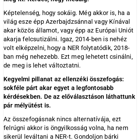
Képtelenség, hogy sokáig. Még akkor is, ha a
világ esze épp Azerbajdzsánnal vagy Kínával
akar közös államot, vagy épp az Európai Uniót
akarja felcsutizálni. Igaz, 2014-ben is nehéz
volt elképzelni, hogy a NER folytatódik, 2018-
ban még nehezebb. Ezt meg lehetett csinálni,
de meg is lehet változtatni.
Kegyelmi pillanat az ellenzéki összefogás:
sokféle párt akar egyet a legfontosabb
kérdésekben. De az előválasztáson láthattunk
pár mélyütést is.
Az összefogásnak nincs alternatívája, ezt
felrúgni akkor is öngyilkosság volna, ha nem
sikerül leváltani a NER-t. Gondoljon bárki