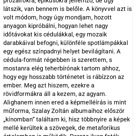
prózaírókra, epikusokra jellemző, de úgy
látszik, van bennem is belőle. A könyvvel azt is
volt módom, hogy úgy mondjam, hozott
anyagon kipróbálni, hogyan lehet nagy
időtávokat kis cédulákkal, egy mozaik
darabkáival befogni, különféle spotlámpákkal
egy egész színpadnyi helyet bevilágítani. A
cédula-formát régebben is szerettem, s
mostanra elég teherbírónak tartom ahhoz,
hogy egy hosszabb történetet is rábízzon az
ember. Meg azt hiszem, ezekre a
rövidformákra áll a kezem, az agyam.
Alighanem innen ered a képmelléírás is mint
műforma, Szalay Zoltán albumaihoz először
„kínomban” találtam ki, hisz többnyire a képek
mellé kerültek a szövegek, de metaforikus