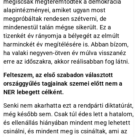
mégiscsak megteremtődtek a demokrácia
alapintézményei, amiket ugyan most
megpróbáltak rendesen szétverni, de
mindenestül talán mégse sikerült. Ez a
tizenkét év rányomja a bélyegét az elmúlt
harminckét év megítélésére is. Abban bízom,
ha valaki negyven-ötven év múlva visszanéz
erre az időszakra, akkor reálisabban fog látni.
Felteszem, az első szabadon választott
országgyűlés tagjainak szemei előtt nem a
NER lebegett célként.
Senki nem akarhatta ezt a rendpárti diktatúrát,
még később sem. Csak túl édes lett a hatalom,
és ellenállás hiányában mindent meg lehetett
csinálni, és mindent meg is csináltak, ami az