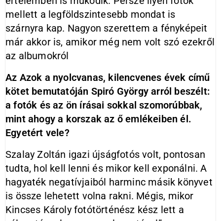
értelemben is működik. Persze ilyen fotók
mellett a legföldszintesebb mondat is
szárnyra kap. Nagyon szerettem a fényképeit
már akkor is, amikor még nem volt szó ezekről
az albumokról
Az Azok a nyolcvanas, kilencvenes évek című
kötet bemutatóján Spiró György arról beszélt:
a fotók és az ön írásai sokkal szomorúbbak,
mint ahogy a korszak az ő emlékeiben él.
Egyetért vele?
Szalay Zoltán igazi újságfotós volt, pontosan
tudta, hol kell lenni és mikor kell exponálni. A
hagyaték negatívjaiból harminc másik könyvet
is össze lehetett volna rakni. Mégis, mikor
Kincses Károly fotótörténész kész lett a