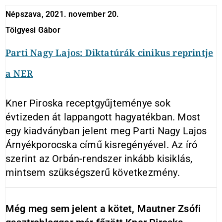
Népszava, 2021. november 20.
Tölgyesi Gábor
Parti Nagy Lajos: Diktatúrák cinikus reprintje
a NER
Kner Piroska receptgyűjteménye sok
évtizeden át lappangott hagyatékban. Most
egy kiadványban jelent meg Parti Nagy Lajos
Árnyékporocska című kisregényével. Az író
szerint az Orbán-rendszer inkább kisiklás,
mintsem szükségszerű következmény.
Még meg sem jelent a kötet, Mautner Zsófi