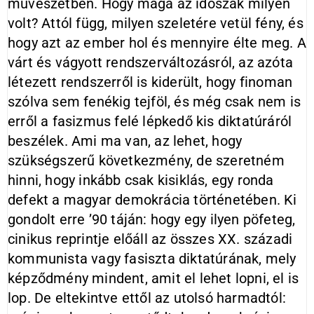
művészetben. Hogy maga az időszak milyen
volt? Attól függ, milyen szeletére vetül fény, és
hogy azt az ember hol és mennyire élte meg. A
várt és vágyott rendszerváltozásról, az azóta
létezett rendszerről is kiderült, hogy finoman
szólva sem fenékig tejföl, és még csak nem is
erről a fasizmus felé lépkedő kis diktatúráról
beszélek. Ami ma van, az lehet, hogy
szükségszerű következmény, de szeretném
hinni, hogy inkább csak kisiklás, egy ronda
defekt a magyar demokrácia történetében. Ki
gondolt erre ’90 táján: hogy egy ilyen pöfeteg,
cinikus reprintje előáll az összes XX. századi
kommunista vagy fasiszta diktatúrának, mely
képződmény mindent, amit el lehet lopni, el is
lop. De eltekintve ettől az utolsó harmadtól: