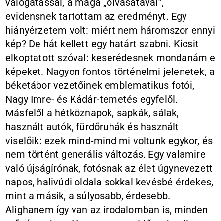
válogatással, a maga „olvasatával”,
evidensnek tartottam az eredményt. Egy
hiányérzetem volt: miért nem háromszor ennyi
kép? De hát kellett egy határt szabni. Kicsit
elkoptatott szóval: keserédesnek mondanám e
képeket. Nagyon fontos történelmi jelenetek, a
béketábor vezetőinek emblematikus fotói,
Nagy Imre- és Kádár-temetés egyfelől.
Másfelől a hétköznapok, sapkák, sálak,
használt autók, fürdőruhák és használt
viselőik: ezek mind-mind mi voltunk egykor, és
nem történt generális változás. Egy valamire
való újságírónak, fotósnak az élet úgynevezett
napos, halivúdi oldala sokkal kevésbé érdekes,
mint a másik, a súlyosabb, érdesebb.
Alighanem így van az irodalomban is, minden