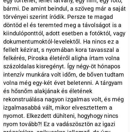
egy történet, lehet látvány, egy film, egy fotó,
bármi. De amint beindul, a szöveg már a saját
törvényei szerint íródik. Persze te magad
döntöd el és teremted meg a távolságot is a
kiindulóponttól, adott esetben a fotóktól, vagy
dokumentumoktól-levelektől. Ha nincs ez a
fellelt kézirat, s nyomában kora tavasszal a
felkérés, Piroska életéről aligha írtam volna
százoldalas kisregényt. Így négy-öt hónapos
intenzív munkára volt időm, de bőven tudtam
volna még egy-két évet beletenni. A tárgyam
és hősnőm alakjának és életének
rekonstruálása nagyon izgalmas volt, és még
izgalmasabbá vált, mikor elvesztettem a
nyomot. Elkezdett dühíteni, hogyhogy nincs
nyom tovább?! Ez a vadászösztön az igazi