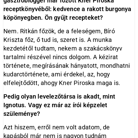
gasztroblogger már főzött Kner Piroska
receptkönyvéből: kedvence a rakott burgonya
köpönyegben. Ön gyűjt recepteket?
Nem. Ritkán főzök, de a feleségem, Bíró
Kriszta főz, ő tud is, szeret is. A munka
kezdetétől tudtam, nekem a szakácskönyv
tartalmi részével nincs dolgom. A kézirat
története, megírásának hányatott, mondhatni
kudarctörténete, ami érdekel, az, hogy
elfelejtődött, ahogy Kner Piroska maga is.
Pedig olyan levelezőtársa is akadt, mint
Ignotus. Vagy ez már az írói képzelet
szüleménye?
Azt hiszem, erről nem volt adatom, de
kapásból már nem is nagyon tudnám