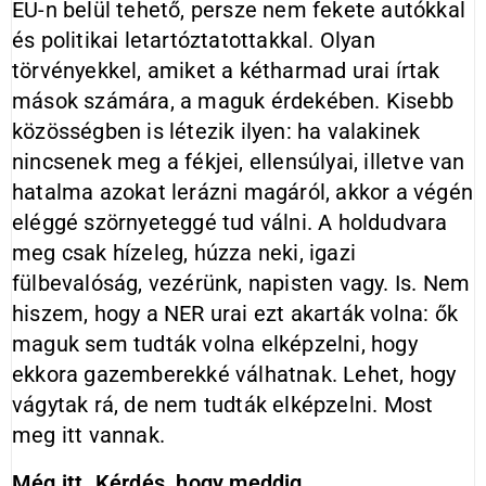
EU-n belül tehető, persze nem fekete autókkal
és politikai letartóztatottakkal. Olyan
törvényekkel, amiket a kétharmad urai írtak
mások számára, a maguk érdekében. Kisebb
közösségben is létezik ilyen: ha valakinek
nincsenek meg a fékjei, ellensúlyai, illetve van
hatalma azokat lerázni magáról, akkor a végén
eléggé szörnyeteggé tud válni. A holdudvara
meg csak hízeleg, húzza neki, igazi
fülbevalóság, vezérünk, napisten vagy. Is. Nem
hiszem, hogy a NER urai ezt akarták volna: ők
maguk sem tudták volna elképzelni, hogy
ekkora gazemberekké válhatnak. Lehet, hogy
vágytak rá, de nem tudták elképzelni. Most
meg itt vannak.
Még itt. Kérdés, hogy meddig.