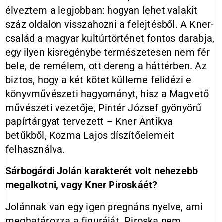
élveztem a legjobban: hogyan lehet valakit
száz oldalon visszahozni a felejtésből. A Kner-
család a magyar kultúrtörténet fontos darabja,
egy ilyen kisregénybe természetesen nem fér
bele, de remélem, ott dereng a háttérben. Az
biztos, hogy a két kötet külleme felidézi e
könyvművészeti hagyományt, hisz a Magvető
művészeti vezetője, Pintér József gyönyörű
papírtárgyat tervezett – Kner Antikva
betűkből, Kozma Lajos díszítőelemeit
felhasználva.
Sárbogárdi Jolán karakterét volt nehezebb
megalkotni, vagy Kner Piroskáét?
Jolánnak van egy igen pregnáns nyelve, ami
meghatározza a figuráját. Piroska nem