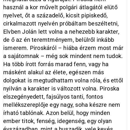
használ a kor művelt polgári átlagától elütő
nyelvet, őt a századelő, kicsit pipiskedő,
cirkalmazott nyelvén próbáltam beszéltetni,
Elvben Jolán lett volna a nehezebb karakter,
de ő az én teremtményem, belülről inkább
ismerem. Piroskáról – hiába érzem most már
a sajátomnak – még sok mindent nem tudok.
Ha több írott forrás marad fenn, vagy ha
másként alakul az élete, egészen más
dolgokat is megtudhattam volna róla, és ettől
nyilván a karakter is változott volna. Piroska
elszegényedett, fajsúlyos tanti, fontos
mellékszereplője egy nagy, soha készre nem
írható tablónak. Azon belül, hogy minden
ember titok, fenség, idegenség, egy olyan
évszázadban, mint a huszadik, vele kevés