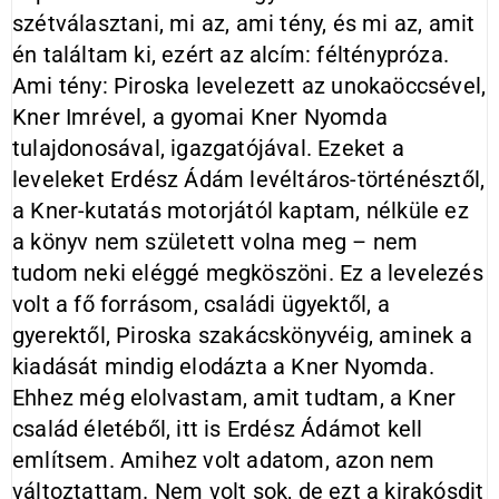
szétválasztani, mi az, ami tény, és mi az, amit
én találtam ki, ezért az alcím: félténypróza.
Ami tény: Piroska levelezett az unokaöccsével,
Kner Imrével, a gyomai Kner Nyomda
tulajdonosával, igazgatójával. Ezeket a
leveleket Erdész Ádám levéltáros-történésztől,
a Kner-kutatás motorjától kaptam, nélküle ez
a könyv nem született volna meg – nem
tudom neki eléggé megköszöni. Ez a levelezés
volt a fő forrásom, családi ügyektől, a
gyerektől, Piroska szakácskönyvéig, aminek a
kiadását mindig elodázta a Kner Nyomda.
Ehhez még elolvastam, amit tudtam, a Kner
család életéből, itt is Erdész Ádámot kell
említsem. Amihez volt adatom, azon nem
változtattam. Nem volt sok, de ezt a kirakósdit