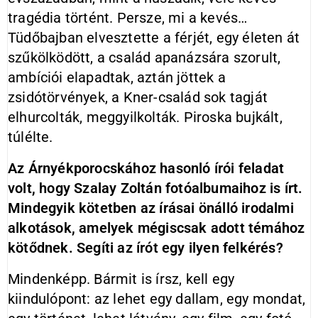
tragédia történt. Persze, mi a kevés…
Tüdőbajban elvesztette a férjét, egy életen át
szűkölködött, a család apanázsára szorult,
ambíciói elapadtak, aztán jöttek a
zsidótörvények, a Kner-család sok tagját
elhurcolták, meggyilkolták. Piroska bujkált,
túlélte.
Az Árnyékporocskához hasonló írói feladat
volt, hogy Szalay Zoltán fotóalbumaihoz is írt.
Mindegyik kötetben az írásai önálló irodalmi
alkotások, amelyek mégiscsak adott témához
kötődnek. Segíti az írót egy ilyen felkérés?
Mindenképp. Bármit is írsz, kell egy
kiindulópont: az lehet egy dallam, egy mondat,