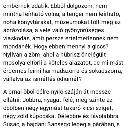
embernek adatik. Ebből dolgozom, nem
mintha leírható volna, a tenger nem leírható,
noha könyvtárakat, múzeumokat tölt meg az
ábrázolása, a vele való gyönyörűséges
viaskodás, amit persze értelmetlennek nem
mondanék. Hogy ebben mennyi a giccs?
Nyilván a zöm, ahol a hübrisz önelégült
mosolya eltörli a köteles alázatot, de mi mást
érdemes leírni harmadszorra és sokadszorra,
vállalva az ismétlés ódiumát?
A brnai öböl délre nyíló száján át messze
ellátni. Jobbra, nyugat felé, még szinte az
öbölben négy egymást takaró kicsi sziget,
négy zöld kúpocska. Délebbre és távolabbra
Susac, a hajdani Sansego lebeg a párában, s