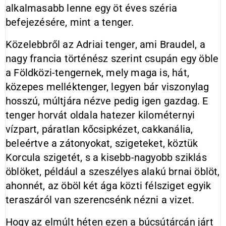
alkalmasabb lenne egy öt éves széria
befejezésére, mint a tenger.
Közelebbről az Adriai tenger, ami Braudel, a
nagy francia történész szerint csupán egy öble
a Földközi-tengernek, mely maga is, hát,
közepes melléktenger, legyen bár viszonylag
hosszú, múltjára nézve pedig igen gazdag. E
tenger horvát oldala hatezer kilométernyi
vízpart, páratlan kőcsipkézet, cakkanália,
beleértve a zátonyokat, szigeteket, köztük
Korcula szigetét, s a kisebb-nagyobb sziklás
öblöket, például a szeszélyes alakú brnai öblöt,
ahonnét, az öböl két ága közti félsziget egyik
teraszáról van szerencsénk nézni a vizet.
Hogy az elmúlt héten ezen a búcsútárcán járt