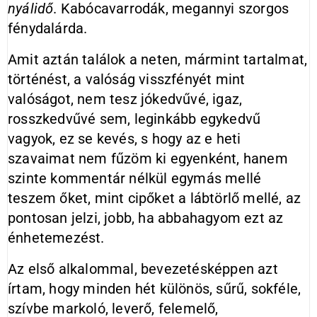
nyálidő
. Kabócavarrodák, megannyi szorgos
fénydalárda.
Amit aztán találok a neten, mármint tartalmat,
történést, a valóság visszfényét mint
valóságot, nem tesz jókedvűvé, igaz,
rosszkedvűvé sem, leginkább egykedvű
vagyok, ez se kevés, s hogy az e heti
szavaimat nem fűzöm ki egyenként, hanem
szinte kommentár nélkül egymás mellé
teszem őket, mint cipőket a lábtörlő mellé, az
pontosan jelzi, jobb, ha abbahagyom ezt az
énhetemezést.
Az első alkalommal, bevezetésképpen azt
írtam, hogy minden hét különös, sűrű, sokféle,
szívbe markoló, leverő, felemelő,