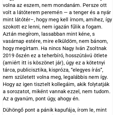
volna az eszem, nem mondanám. Persze ott
volt a látóterem peremén — a tenger és a nyár
mint látótér–, hogy meg kell írnom, amihez, így
szokott ez lenni, nem igazán fűlik a fogam.
Aztán megírom, lassabban mint kéne, s
vasárnap estére, mire elküldöm, nem bánom,
hogy megírtam. Ha nincs Nagy Iván Zsoltnak
2019 őszén ez a teherbíró, hosszútávú ötlete
(amiért itt is köszönet jár), úgy ez a kötetnyi
tárca, publicisztika, kispróza, “elegyes írás”,
nem született volna meg, legalábbis nem így.
Hogy az igen tisztelt kollegáim, akik folytatják
a sorozatot, miként vannak ezzel, nem tudom.
Az a gyanúm, pont úgy, ahogy én.
Dühöngő pont a pánik kapufája, írom le, mint