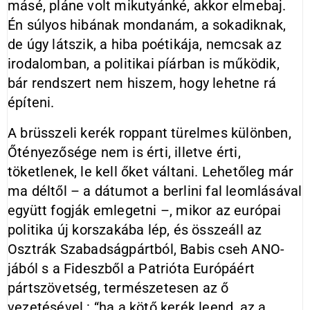
másé, pláne volt mikutyánké, akkor elmebaj.
Én súlyos hibának mondanám, a sokadiknak,
de úgy látszik, a hiba poétikája, nemcsak az
irodalomban, a politikai píárban is működik,
bár rendszert nem hiszem, hogy lehetne rá
építeni.
A brüsszeli kerék roppant türelmes különben,
Őtényezősége nem is érti, illetve érti,
töketlenek, le kell őket váltani. Lehetőleg már
ma déltől – a dátumot a berlini fal leomlásával
együtt fogják emlegetni –, mikor az európai
politika új korszakába lép, és összeáll az
Osztrák Szabadságpártból, Babis cseh ANO-
jából s a Fideszből a Patrióta Európáért
pártszövetség, természetesen az ő
vezetésével : “ha a kötő kerék leend, az a