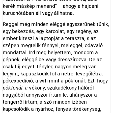
kerék máskép menend” – ahogy a hajdani
kurucnótában áll vagy állhatna.
Reggel még minden eléggé egyszerűnek tűnik,
egy bekezdés, egy karcolat, egy regény, az
ember kiteszi a laptopját a teraszra, s az
szépen megtelik fénnyel, meleggel, odavaló
mondattal. Írd meg helyettem, mondom a
gépnek, eléggé be vagy dresszírozva. De az
csak fúj egyet, tényleg nagyon meleg van,
legyint, kapaszkodik föl a netre, levegőlétra,
pókexpedíció, a wifi mint a pókfonál. Ezt, hogy
pókfonál, a
vékony, szakadékony hálóról
nagyjából annyiszor írtam le, ahányszor a
tengerről írtam, a szó minden ízében
kapcsolódik a nyárhoz, fényes törékenység,