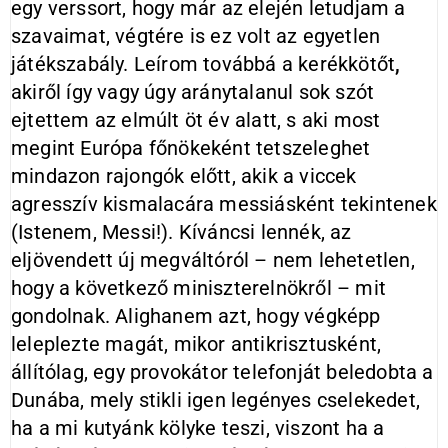
egy verssort, hogy már az elején letudjam a
szavaimat, végtére is ez volt az egyetlen
játékszabály. Leírom továbbá a kerékkötőt
,
akiről így vagy úgy aránytalanul sok szót
ejtettem az elmúlt öt év alatt, s aki most
megint Európa főnökeként tetszeleghet
mindazon rajongók előtt, akik a viccek
agresszív kismalacára messiásként tekintenek
(Istenem, Messi!). Kíváncsi lennék, az
eljövendett új megváltóról – nem lehetetlen,
hogy a következő miniszterelnökről – mit
gondolnak. Alighanem azt, hogy végképp
leleplezte magát, mikor antikrisztusként,
állítólag, egy provokátor telefonját beledobta a
Dunába, mely stikli igen legényes cselekedet,
ha a mi kutyánk kölyke teszi, viszont ha a