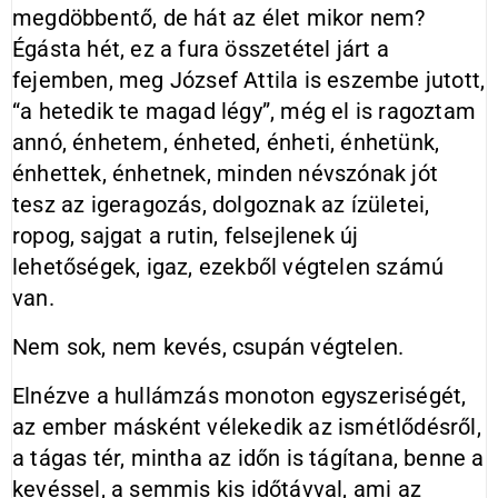
megdöbbentő, de hát az élet mikor nem?
Égásta hét, ez a fura összetétel járt a
fejemben, meg József Attila is eszembe jutott,
“a hetedik te magad légy”, még el is ragoztam
annó, énhetem, énheted, énheti, énhetünk,
énhettek, énhetnek, minden névszónak jót
tesz az igeragozás, dolgoznak az ízületei,
ropog, sajgat a rutin, felsejlenek új
lehetőségek, igaz, ezekből végtelen számú
van.
Nem sok, nem kevés, csupán végtelen.
Elnézve a hullámzás monoton egyszeriségét,
az ember másként vélekedik az ismétlődésről,
a tágas tér, mintha az időn is tágítana, benne a
kevéssel, a semmis kis időtávval, ami az