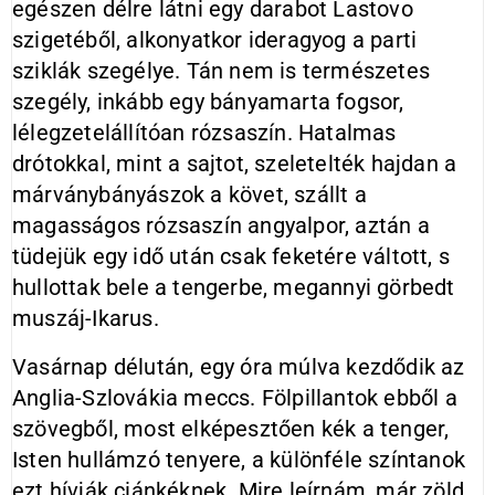
egészen délre látni egy darabot Lastovo
szigetéből, alkonyatkor ideragyog a parti
sziklák szegélye. Tán nem is természetes
szegély, inkább egy bányamarta fogsor,
lélegzetelállítóan rózsaszín. Hatalmas
drótokkal, mint a sajtot, szeletelték hajdan a
márványbányászok a követ, szállt a
magasságos rózsaszín angyalpor, aztán a
tüdejük egy idő után csak feketére váltott, s
hullottak bele a tengerbe, megannyi görbedt
muszáj-Ikarus.
Vasárnap délután, egy óra múlva kezdődik az
Anglia-Szlovákia meccs. Fölpillantok ebből a
szövegből, most elképesztően kék a tenger,
Isten hullámzó tenyere, a különféle színtanok
ezt hívják ciánkéknek. Mire leírnám, már zöld,