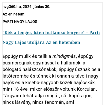
hvg360.hu, 2024. június 30.
Az én hetem:
PARTI NAGY LAJOS
"Kék a tenger, Isten hullámzó tenyere" – Parti
Nagy Lajos utoljára Az én hetemben
Éppúgy múlik és telik a
mindigmás
, éppúgy
pusmorognak egymással a hullámok, a
bólogató halászcsónakok, éppúgy úsznak be a
látóterembe és tűnnek ki onnan a távoli nagy
hajók és a kisebb-nagyobb közeli hajócskák,
mint 16 éve, mikor először voltunk Korculán.
Tárgyam tehát adja magát, sőt kapóra jön,
nincs látvány, nincs fenomén, ami