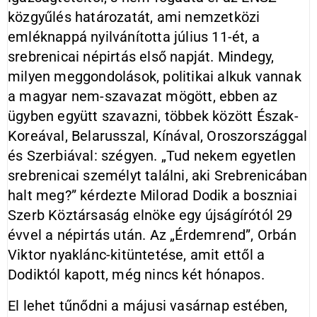
közgyűlés határozatát, ami nemzetközi
emléknappá nyilvánította július 11-ét, a
srebrenicai népirtás első napját. Mindegy,
milyen meggondolások, politikai alkuk vannak
a magyar nem-szavazat mögött, ebben az
ügyben együtt szavazni, többek között Észak-
Koreával, Belarusszal, Kínával, Oroszországgal
és Szerbiával: szégyen. „Tud nekem egyetlen
srebrenicai személyt találni, aki Srebrenicában
halt meg?” kérdezte Milorad Dodik a boszniai
Szerb Köztársaság elnöke egy újságírótól 29
évvel a népirtás után. Az „Érdemrend”, Orbán
Viktor nyaklánc-kitüntetése, amit ettől a
Dodiktól kapott, még nincs két hónapos.
El lehet tűnődni a májusi vasárnap estében,