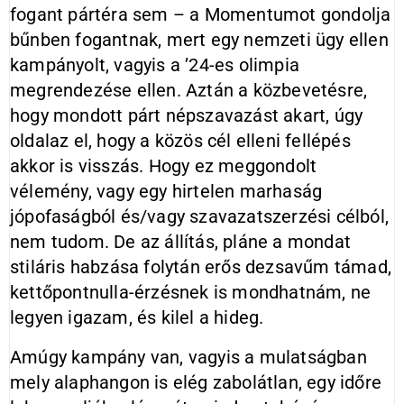
fogant pártéra sem – a Momentumot gondolja
bűnben fogantnak, mert egy nemzeti ügy ellen
kampányolt, vagyis a ’24-es olimpia
megrendezése ellen. Aztán a közbevetésre,
hogy mondott párt népszavazást akart, úgy
oldalaz el, hogy a közös cél elleni fellépés
akkor is visszás. Hogy ez meggondolt
vélemény, vagy egy hirtelen marhaság
jópofaságból és/vagy szavazatszerzési célból,
nem tudom. De az állítás, pláne a mondat
stiláris habzása folytán erős dezsavűm támad,
kettőpontnulla-érzésnek is mondhatnám, ne
legyen igazam, és kilel a hideg.
Amúgy kampány van, vagyis a mulatságban
mely alaphangon is elég zabolátlan, egy időre