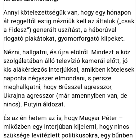
Annyi kötelezettségük van, hogy egy hónapon
át reggeltől estig nézniük kell az általuk („csak
a Fidesz”) generált uszítást, a háborúval
riogató plakátokat, gyomorforgató klipeket.
Nézni, hallgatni, és újra elölről. Mindezt a köz
szolgálatában álló televízió kamerái előtt, jó
kis alákérdezős interjúkkal, amikben kötelesek
naponta négyszer elmondani, s persze
meghallgatni, hogy Brüsszel agresszor,
Ukrajna agresszor (már amennyiben van, de
nincs), Putyin áldozat.
És az én hetem az is, hogy Magyar Péter –
miközben egy interjúban kijelenti, hogy nincs
szüksége levitézlett politikusokra, egy bűnben