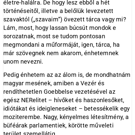
életre-halálra. De hogy lesz ebből a hét
történéseitől, illetve a belőlük levezetett
szavaktól („szavaim”) övezett tárca vagy mi?
Lám, most, hogy lassan búcsút mondok e
sorozatnak, most se tudom pontosan
megmondani a műformáját, igen, tárca, ha
már szövegnek nem akarom, énhetemnek
unom nevezni.
Pedig énhetem az az álom is, de mondhatnám
magyar mesének, amiben a Vezér és
rendíthetetlen Goebbelse vezetésével az
egész NERelitet – hívőket és haszonlesőket,
idiótákat és ideigleneseket – betessékelik egy
moziterembe. Nagy, kényelmes létesítmény, a
büféárak parlamentiek, körötte műveleti
terület szemellátig.