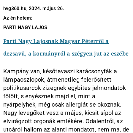
hvg360.hu, 2024. május 26.
Az én hetem:
PARTI NAGY LAJOS
Parti Nagy Lajosnak Magyar Péterről a
dezsavű, a kormányról a szégyen jut az eszébe
Kampány van, későtavaszi karácsonyfák a
lámpaoszlopok, átmenetileg felerősített
politikusarcok zizegnek egybites jelmondatok
fölött, s enyésznek majd el, mint a
nyárpelyhek, még csak allergiát se okoznak.
Nagy levegőket vesz a május, kicsit sípol az
elvirágzott orgonák emlékére. Odalentről, az
utcáról hallom az alanti mondatot, nem ma, de