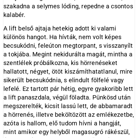
szakadna a selymes lóding, repedne a csontos
kalabér.
A lift belső ajtaja hetekig adott ki valami
különös hangot. Ha hívták, nem volt képes
becsukódni, feleúton megtorpant, s visszanyílt
a tokjába. Megint nekidurálta magát, mintha a
szentlélek próbálkozna, kis hörrenéseket
hallatott, négyet, ötöt kiszámíthatatlanul, mire
sikerült becsukódnia, s elindult fölfelé vagy
lefelé. Ez tartott pár hétig, egyre gyakoribb lett
a lift panaszdala, végül föladta. Pünkösd után
megszerelték, kicsit lassú lett, de abbamaradt
a hörrenés, illetve beköltözött az emlékezetbe,
azóta is hallom, elő tudom hívni a hangját,
mint amikor egy helyből magasugró rákészül,