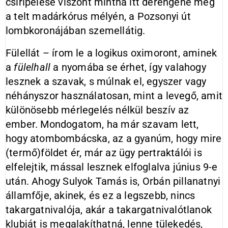
csiripelése viszont mintha itt derengene még
a telt madárkórus mélyén, a Pozsonyi út
lombkoronájában szemellátig.
Fülellát – írom le a logikus oximoront, aminek
a
fülelhall
a nyomába se érhet, így valahogy
lesznek a szavak, s múlnak el, egyszer vagy
néhányszor használatosan, mint a levegő, amit
különösebb mérlegelés nélkül beszív az
ember. Mondogatom, ha már szavam lett,
hogy atombombácska, az a gyanúm, hogy mire
(termő)földet ér, már az ügy pertraktálói is
elfelejtik, mással lesznek elfoglalva június 9-e
után. Ahogy Sulyok Tamás is, Orbán pillanatnyi
államfője, akinek, és ez a legszebb, nincs
takargatnivalója, akár a takargatnivalótlanok
klubját is megalakíthatná, lenne tülekedés,