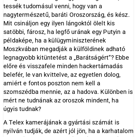
tessék tudomásul venni, hogy van a
nagytermészetű, baráti Oroszország, és kész.
Mit csináljon egy ilyen lángoktól ölelt kis
satöbbi, fárosz, ha legfő urának egy Putyin a
példaképe, ha a külügyminiszterének
Moszkvában megadják a külföldinek adható
legnagyobb kitüntetést a „Barátságért”? Ebbe
előre és visszafele minden hackertámadás
belefér, le van kvittelve, az egyetlen dolog,
amiért e fontos poszton nem kell a
szomszédba mennie, az a hadova. Különben is
mért ne tudnának az oroszok mindent, ha
úgyis tudnak?
A Telex kamerájának a gyártási számát is
nyilván tudják, de azért jól jön, ha a karhatalom