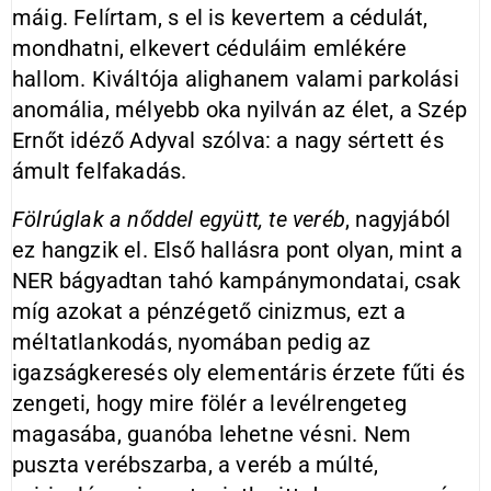
máig. Felírtam, s el is kevertem a cédulát,
mondhatni, elkevert céduláim emlékére
hallom. Kiváltója alighanem valami parkolási
anomália, mélyebb oka nyilván az élet, a Szép
Ernőt idéző Adyval szólva: a nagy sértett és
ámult felfakadás.
Fölrúglak a nőddel együtt, te veréb
, nagyjából
ez hangzik el. Első hallásra pont olyan, mint a
NER bágyadtan tahó kampánymondatai, csak
míg azokat a pénzégető cinizmus, ezt a
méltatlankodás, nyomában pedig az
igazságkeresés oly elementáris érzete fűti és
zengeti, hogy mire fölér a levélrengeteg
magasába, guanóba lehetne vésni. Nem
puszta verébszarba, a veréb a múlté,