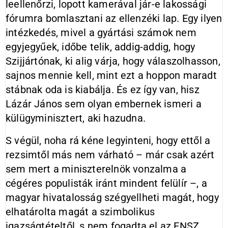
leellenőrzi, lopott kamerával jár-e lakossági
fórumra bomlasztani az ellenzéki lap. Egy ilyen
intézkedés, mivel a gyártási számok nem
egyjegyűek, időbe telik, addig-addig, hogy
Szijjártónak, ki alig várja, hogy válaszolhasson,
sajnos mennie kell, mint ezt a hoppon maradt
stábnak oda is kiabálja. És ez így van, hisz
Lázár János sem olyan embernek ismeri a
külügyminisztert, aki hazudna.
S végül, noha rá kéne legyinteni, hogy ettől a
rezsimtől más nem várható – már csak azért
sem mert a miniszterelnök vonzalma a
cégéres populisták iránt mindent felülír –, a
magyar hivatalosság szégyellheti magát, hogy
elhatárolta magát a szimbolikus
igazságtételtől, s nem fogadta el az ENSZ