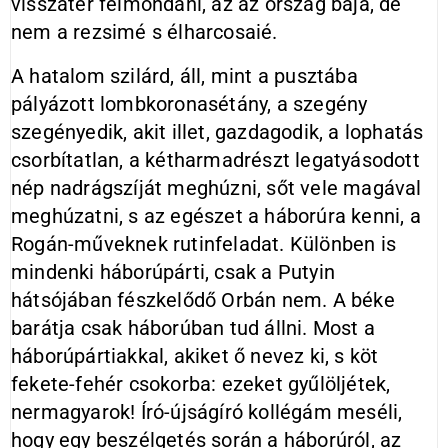
visszatér felmondani, az az ország baja, de
nem a rezsimé s élharcosaié.
A hatalom szilárd, áll, mint a pusztába
pályázott lombkoronasétány, a szegény
szegényedik, akit illet, gazdagodik, a lophatás
csorbítatlan, a kétharmadrészt legatyásodott
nép nadrágszíját meghúzni, sőt vele magával
meghúzatni, s az egészet a háborúra kenni, a
Rogán-műveknek rutinfeladat. Különben is
mindenki háborúpárti, csak a Putyin
hátsójában fészkelődő Orbán nem. A béke
barátja csak háborúban tud állni. Most a
háborúpártiakkal, akiket ő nevez ki, s köt
fekete-fehér csokorba: ezeket gyűlöljétek,
nermagyarok! Író-újságíró kollégám meséli,
hogy egy beszélgetés során a háborúról, az