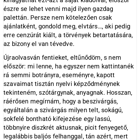
kihagyathat ezt-azt a saját kiadóival, először
észre se lehet venni majd ilyen gazdag
palettán. Persze nem kötelezően csak
ajánlatként, gondold meg, elvtárs…, aki pedig
erre cenzúrát kiált, a törvények betartatására,
az bizony el van tévedve.
Újraolvasván fentieket, eltűnődöm, s nem
először: mi lenne, ha egyszer nem kattintanék
rá semmi botrányra, eseményre, kapott
szavaimat tisztán nyelvi képződménynek
tekinteném, szótárgynak, anyagnak. Hosszan,
ráérősen megírnám, hogy a beszivárgás,
egyáltalán a szivárgás milyen telt, sokágú,
sokfelé bontható kifejezése egy lassú,
többnyire diszkrét aktusnak, picit fenyegető,
legalábbis baljós felhanggal, tán azért, mert