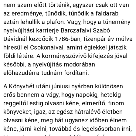
nem szem előtt történik, egyszer csak ott van
az eredménye, tűnődik, tűnődik a faldarab,
aztán lehullik a plafon. Vagy, hogy a tünemény
nyelvújítási karrierje Barczafalvi Szabó
Dávidnál kezdődik 1786-ban, tizenpár év múlva
híresül el Csokonaival, amint égiekkel játszik
földi létére. A kormányszóvivő kifejezés jóval
későbbi, a nyelvújítás modorában
előhazudérra tudnám fordítani.
A Könyvhét utáni júniusi nyárban különösen
erős bennem a vágy, hogy napokig, hetekig
reggeltől estig olvasni kéne, elmerítő, finom
könyveket, igaz, az egész hátralévő életben
olvasni kéne, meg hát ugyanez időben élnem
kéne, járni-kelni, továbbá és legelsősorban írni,