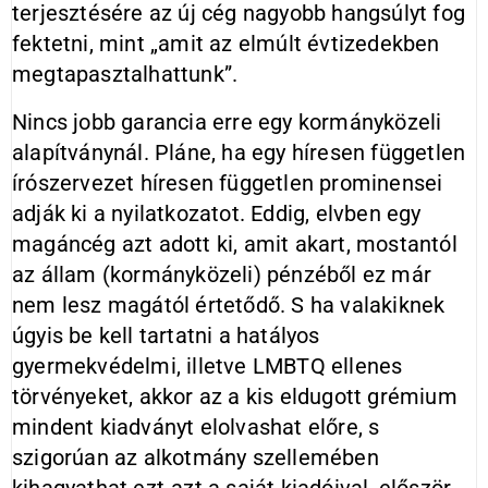
terjesztésére az új cég nagyobb hangsúlyt fog
fektetni, mint „amit az elmúlt évtizedekben
megtapasztalhattunk”.
Nincs jobb garancia erre egy kormányközeli
alapítványnál. Pláne, ha egy híresen független
írószervezet híresen független prominensei
adják ki a nyilatkozatot. Eddig, elvben egy
magáncég azt adott ki, amit akart, mostantól
az állam (kormányközeli) pénzéből ez már
nem lesz magától értetődő. S ha valakiknek
úgyis be kell tartatni a hatályos
gyermekvédelmi, illetve LMBTQ ellenes
törvényeket, akkor az a kis eldugott grémium
mindent kiadványt elolvashat előre, s
szigorúan az alkotmány szellemében