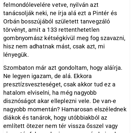
felmondólevelére vetve, nyilván azt
tanácsolják neki, ne írja alá ezt a Pintér és
Orbán bosszújából született tanvegzáló
törvényt, amit a 133 rettenthetetlen
gombnyomász kétségkívül meg fog szavazni,
hisz nem adhatnak mást, csak azt, mi
lényegük.
Szombaton már azt gondoltam, hogy aláírja.
Ne legyen igazam, de alá. Ekkora
presztízsveszteséget, csak akkor tud ez a
hatalom elviselni, ha még nagyobb
disznóságot akar elleplezni vele. De van-e
nagyobb momentán? Hamarosan elszélednek
diákok és tanárok, hogy utóbbiakból az
említett ötezer nem tér vissza ősszel vagy