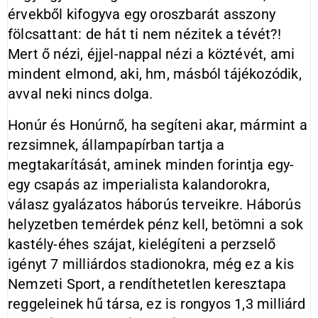
érvekből kifogyva egy oroszbarát asszony
fölcsattant: de hát ti nem nézitek a tévét?!
Mert ő nézi, éjjel-nappal nézi a köztévét, ami
mindent elmond, aki, hm, másból tájékozódik,
avval neki nincs dolga.
Honúr és Honúrnő, ha segíteni akar, mármint a
rezsimnek, állampapírban tartja a
megtakarítását, aminek minden forintja egy-
egy csapás az imperialista kalandorokra,
válasz gyalázatos háborús terveikre. Háborús
helyzetben temérdek pénz kell, betömni a sok
kastély-éhes szájat, kielégíteni a perzselő
igényt 7 milliárdos stadionokra, még ez a kis
Nemzeti Sport, a rendíthetetlen keresztapa
reggeleinek hű társa, ez is rongyos 1,3 milliárd