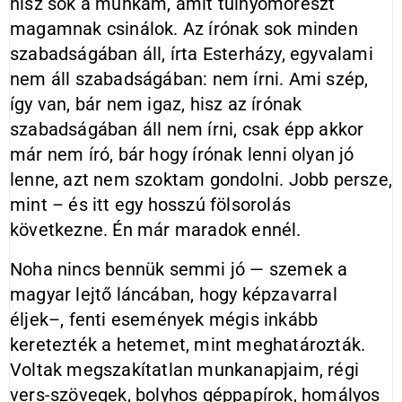
hisz sok a munkám, amit túlnyomórészt
magamnak csinálok. Az írónak sok minden
szabadságában áll, írta Esterházy, egyvalami
nem áll szabadságában: nem írni. Ami szép,
így van, bár nem igaz, hisz az írónak
szabadságában áll nem írni, csak épp akkor
már nem író, bár hogy írónak lenni olyan jó
lenne, azt nem szoktam gondolni. Jobb persze,
mint – és itt egy hosszú fölsorolás
következne. Én már maradok ennél.
Noha nincs bennük semmi jó — szemek a
magyar lejtő láncában, hogy képzavarral
éljek–, fenti események mégis inkább
keretezték a hetemet, mint meghatározták.
Voltak megszakítatlan munkanapjaim, régi
vers-szövegek, bolyhos géppapírok, homályos