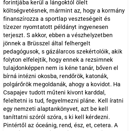
forintjába kerül a lángoktól ölelt
költségvetésnek, mármint az, hogy a kormány
finanszírozza a sportlap veszteségeit és
tízezer nyomtatott példányt ingyenesen
terjeszt. S akkor, ebben a vészhelyzetben
jönnek a Brüsszel által felhergelt
pedagógusok, s gázálarcos szekértolóik, akik
folyton elfelejtik, hogy ennek a rezsimnek
tulajdonképpen nem is kéne tanár, bőven el
bírná intézni okosba, rendőrök, katonák,
polgárőrök megoldanák, ahogy a kovidot. Ha
Csapajev tudott műteni kivont karddal,
feleltetni is tud, fegyelmezni pláne. Kell íratni
egy nemzeti alaptankönyvet, azt be kell
taníttatni szóról szóra, s ki kell kérdezni.
Pintértől az óceánig, rend, ész, et, cetera. A