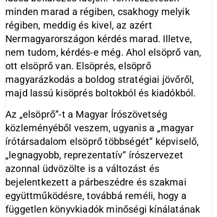
minden marad a régiben, csakhogy melyik
régiben, meddig és kivel, az azért
Nermagyarországon kérdés marad. Illetve,
nem tudom, kérdés-e még. Ahol elsöprő van,
ott elsöprő van. Elsöprés, elsöprő
magyarázkodás a boldog stratégiai jövőről,
majd lassú kisöprés boltokból és kiadókból.
Az „elsöprő”-t a Magyar Írószövetség
közleményéből veszem, ugyanis a „magyar
írótársadalom elsöprő többségét” képviselő,
„legnagyobb, reprezentatív” írószervezet
azonnal üdvözölte is a változást és
bejelentkezett a párbeszédre és szakmai
együttműködésre, továbbá reméli, hogy a
független könyvkiadók minőségi kínálatának