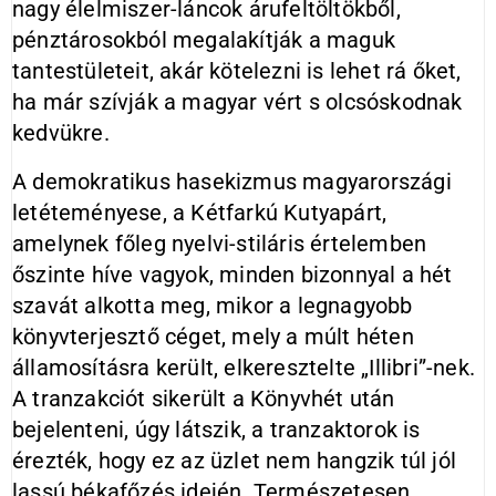
nagy élelmiszer-láncok árufeltöltökből,
pénztárosokból megalakítják a maguk
tantestületeit, akár kötelezni is lehet rá őket,
ha már szívják a magyar vért s olcsóskodnak
kedvükre.
A demokratikus hasekizmus magyarországi
letéteményese, a Kétfarkú Kutyapárt,
amelynek főleg nyelvi-stiláris értelemben
őszinte híve vagyok, minden bizonnyal a hét
szavát alkotta meg, mikor a legnagyobb
könyvterjesztő céget, mely a múlt héten
államosításra került, elkeresztelte „Illibri”-nek.
A tranzakciót sikerült a Könyvhét után
bejelenteni, úgy látszik, a tranzaktorok is
érezték, hogy ez az üzlet nem hangzik túl jól
lassú békafőzés idején. Természetesen