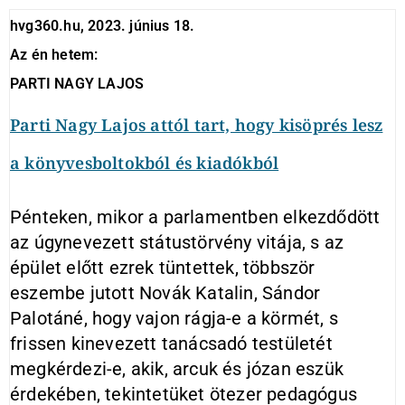
hvg360.hu, 2023. június 18.
Az én hetem:
PARTI NAGY LAJOS
Parti Nagy Lajos attól tart, hogy kisöprés lesz
a könyvesboltokból és kiadókból
Pénteken, mikor a parlamentben elkezdődött
az úgynevezett státustörvény vitája, s az
épület előtt ezrek tüntettek, többször
eszembe jutott Novák Katalin, Sándor
Palotáné, hogy vajon rágja-e a körmét, s
frissen kinevezett tanácsadó testületét
megkérdezi-e, akik, arcuk és józan eszük
érdekében, tekintetüket ötezer pedagógus