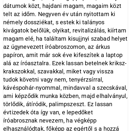
dátumok közt, hajdani magam, magaim közt
telt az időm. Negyven év után nyitottam ki
némely dossziékat, s estek ki talányos
kivágatok belőlük, olyikat, revitalizálás, kiírtam
magam elé, ha találtam kisujjnyi szabad helyet
az úgynevezett íróabroszomon, az árkus
papíron, amit már sok éve kifeszítek a laptop
alá az íróasztalra. Ezek lassan betelnek kriksz-
krakszokkal, szavakkal, miket vagy vissza
tudok követni vagy nem, tenyérzsírral,
kávéspohár-nyommal, mindavval a szecskával,
ami képződik munka közben, majd elhalványul,
törlődik, átíródik, palimpszeszt. Ez lassan
évtizedek óta így van, e lepedőket
íróabrosznak nevezem, ha végképp
elhasználódtak, főképp az egértől s a hozzá