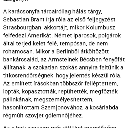
A karácsonyfa tárcaíróilag hálás tárgy,
Sebastian Brant írja róla az első feljegyzést
Strasbourgban, akkortájt, mikor Kolumbusz
felfedezi Amerikát. Német iparosok, polgárok
által terjed kelet felé, tempósan, de nem
rohamosan. Mikor a Berlinből átköltözött
bankárcsalád, az Armsteinek Bécsben fenyőfát
állítanak, a szokatlan szokás annyira feltűnik a
titkosrendőrségnek, hogy jelentés készül róla.
Az említett írásokban többször felléptettem,
lopták, kopasztották, repültették, megfőzték
pálinkának, megszemélyesítettem,
hasonlítottam Szemjonovához, a kosárlabda
régmúlt szovjet gólemnőjéhez.