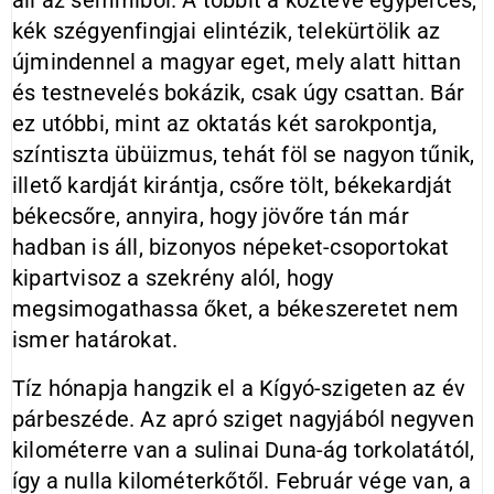
áll az semmiből. A többit a köztévé egyperces,
kék szégyenfingjai elintézik, telekürtölik az
újmindennel a magyar eget, mely alatt hittan
és testnevelés bokázik, csak úgy csattan. Bár
ez utóbbi, mint az oktatás két sarokpontja,
színtiszta übüizmus, tehát föl se nagyon tűnik,
illető kardját kirántja, csőre tölt, békekardját
békecsőre, annyira, hogy jövőre tán már
hadban is áll, bizonyos népeket-csoportokat
kipartvisoz a szekrény alól, hogy
megsimogathassa őket, a békeszeretet nem
ismer határokat.
Tíz hónapja hangzik el a Kígyó-szigeten az év
párbeszéde. Az apró sziget nagyjából negyven
kilométerre van a sulinai Duna-ág torkolatától,
így a nulla kilométerkőtől. Február vége van, a