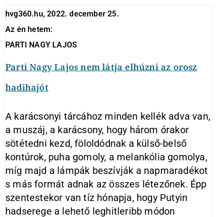
hvg360.hu, 2022. december 25.
Az én hetem:
PARTI NAGY LAJOS
Parti Nagy Lajos nem látja elhúzni az orosz
hadihajót
A karácsonyi tárcához minden kellék adva van,
a muszáj, a karácsony, hogy három órakor
sötétedni kezd, föloldódnak a külső-belső
kontúrok, puha gomoly, a melankólia gomolya,
míg majd a lámpák beszívják a napmaradékot
s más formát adnak az összes létezőnek. Épp
szentestekor van tíz hónapja, hogy Putyin
hadserege a lehető leghitleribb módon