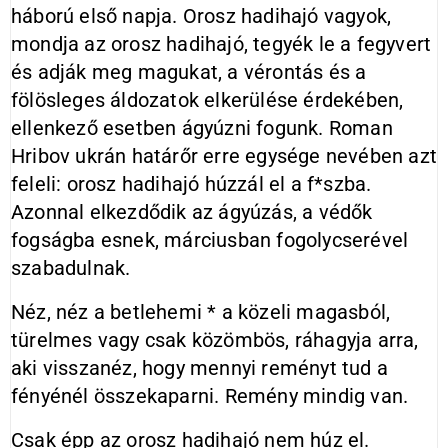
háború első napja. Orosz hadihajó vagyok,
mondja az orosz hadihajó, tegyék le a fegyvert
és adják meg magukat, a vérontás és a
fölösleges áldozatok elkerülése érdekében,
ellenkező esetben ágyúzni fogunk. Roman
Hribov ukrán határőr erre egysége nevében azt
feleli: orosz hadihajó húzzál el a f*szba.
Azonnal elkezdődik az ágyúzás, a védők
fogságba esnek, márciusban fogolycserével
szabadulnak.
Néz, néz a betlehemi * a közeli magasból,
türelmes vagy csak közömbös, ráhagyja arra,
aki visszanéz, hogy mennyi reményt tud a
fényénél összekaparni. Remény mindig van.
Csak épp az orosz hadihajó nem húz el.