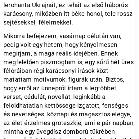
lerohanta Ukrajnát, ez tehát az első háborús
karácsony, miközben itt béke honol, tele rossz
sejtésekkel, félelmekkel.
Mikorra befejezem, vasárnap délután van,
pedig volt egy hetem, hogy kényelmesen
megírjam, a maga reális idejében. Ennek
megfelelően piszmogtam is, egy sűrű hét üres
félóráiban régi karácsonyi írások közt
matattam motívumok, figurák után. Biztos,
hogy erről az ünnepről írtam a legtöbbet,
verset, cédulát, novellát, leginkább a
feloldhatatlan kettőssége izgatott, fenséges
és nevetséges, köznapi és magasztos elegye,
az élet érzelmes groteszkje, ami e pár napban,
mintha egy üvegdísz domború tükrében