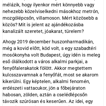
mélázik, hogy ilyenkor mért könnyebb vagy
nehezebb közelviselkedni másokhoz metrón,
mozgólépcsőn, villamoson. Mért közösebb a
közös? Mit is jelent az ajándékozásba
kanalizált szeretet, jóakarat, türelem?
Ahogy 2019 december huszonharmadikán,
még a kovid előtt, köd volt, s egy szabadtéri
mosókonyha volt Budapest, úgy idén is meleg
eső ólálkodott a város alkalmi parkjai, a
fenyőfalerakatok fölött. Akkor megtettem
kulcsszavamnak a fenyőfát, most se akarom
kikerülni. Egy képtelen, alkalmi fenomén,
erdészeti vattacukor, jön a főbejáraton
habosan, zölden, aztán a cselédlépcsőn
távozik szúrósan és keserűen. Az idei, egy