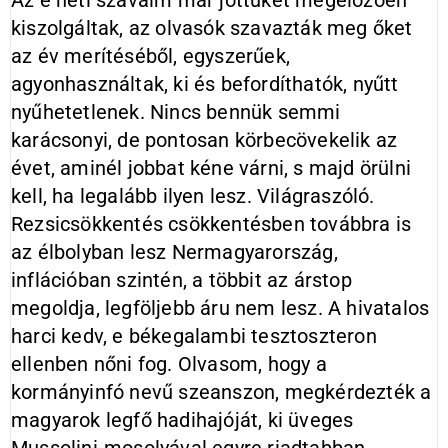
Az e heti szavaim már jöttüket megelőzően
kiszolgáltak, az olvasók szavazták meg őket
az év merítéséből, egyszerűek,
agyonhasználtak, ki és befordíthatók, nyűtt
nyűhetetlenek. Nincs bennük semmi
karácsonyi, de pontosan körbecövekelik az
évet, aminél jobbat kéne várni, s majd örülni
kell, ha legalább ilyen lesz. Világraszóló.
Rezsicsökkentés csökkentésben továbbra is
az élbolyban lesz Nermagyarország,
inflációban szintén, a többit az árstop
megoldja, legföljebb áru nem lesz. A hivatalos
harci kedv, e békegalambi tesztoszteron
ellenben nőni fog. Olvasom, hogy a
kormányinfó nevű szeanszon, megkérdezték a
magyarok legfő hadihajóját, ki üveges