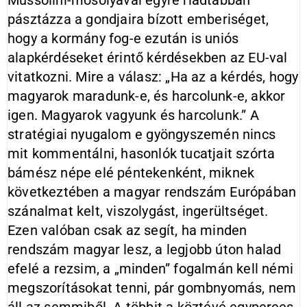
Mussolini-mosolyával egyre riadtabban
pásztázza a gondjaira bízott emberiséget,
hogy a kormány fog-e ezután is uniós
alapkérdéseket érintő kérdésekben az EU-val
vitatkozni. Mire a válasz: „Ha az a kérdés, hogy
magyarok maradunk-e, és harcolunk-e, akkor
igen. Magyarok vagyunk és harcolunk.” A
stratégiai nyugalom e gyöngyszemén nincs
mit kommentálni, hasonlók tucatjait szórta
bámész népe elé péntekenként, miknek
következtében a magyar rendszám Európában
szánalmat kelt, viszolygást, ingerültséget.
Ezen valóban csak az segít, ha minden
rendszám magyar lesz, a legjobb úton halad
efelé a rezsim, a „minden” fogalmán kell némi
megszorításokat tenni, pár gombnyomás, nem