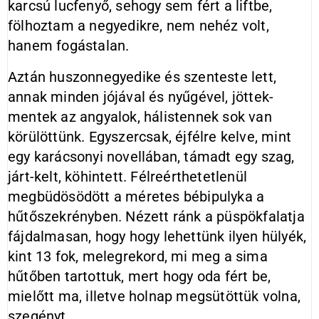
karcsú lucfenyő, sehogy sem fért a liftbe,
fölhoztam a negyedikre, nem nehéz volt,
hanem fogástalan.
Aztán huszonnegyedike és szenteste lett,
annak minden jójával és nyűgével, jöttek-
mentek az angyalok, hálistennek sok van
körülöttünk. Egyszercsak, éjfélre kelve, mint
egy karácsonyi novellában, támadt egy szag,
járt-kelt, köhintett. Félreérthetetlenül
megbüdösödött a méretes bébipulyka a
hűtőszekrényben. Nézett ránk a püspökfalatja
fájdalmasan, hogy hogy lehettünk ilyen hülyék,
kint 13 fok, melegrekord, mi meg a sima
hűtőben tartottuk, mert hogy oda fért be,
mielőtt ma, illetve holnap megsütöttük volna,
szegényt.