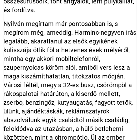
összesűrűsödik, fönt angyalok, lent pulykaillat,
és fordítva.
Nyilván megírtam már pontosabban is, s
megírom még, ameddig. Harminc-negyven írás
legalább, akaratlanul az elsők egyikének
kulisszája ötlik föl a hetvenes évek mélyéről,
mintha egy akkori mobiltelefonról,
szupernyolcas köröm alól, amiből vers lesz a
maga kiszámíthatatlan, titokzatos módján.
Városi féltél, megy a 32-es busz, csörömpöl a
rákospalotai határúton, a kiserdő mellett,
zserbó, benzingőz, kutyaugatás, fagyott tetők,
ülünk, ajándéktáskák, reklámszatyrok,
abszolválunk egyik családtól másik családig,
feloldódva az utazásban, a hűlő betlehemi
közöttben, mint a citrompótló. Ül az ember,