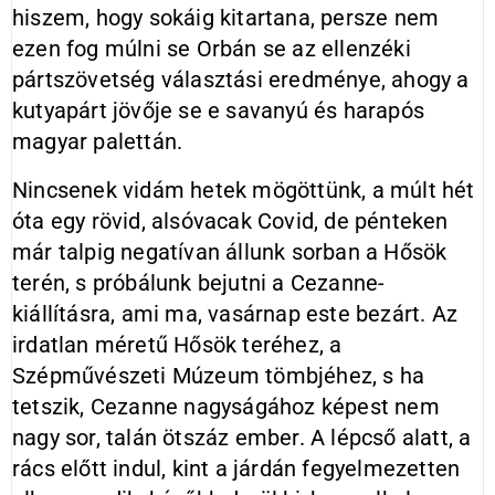
hiszem, hogy sokáig kitartana, persze nem
ezen fog múlni se Orbán se az ellenzéki
pártszövetség választási eredménye, ahogy a
kutyapárt jövője se e savanyú és harapós
magyar palettán.
Nincsenek vidám hetek mögöttünk, a múlt hét
óta egy rövid, alsóvacak Covid, de pénteken
már talpig negatívan állunk sorban a Hősök
terén, s próbálunk bejutni a Cezanne-
kiállításra, ami ma, vasárnap este bezárt. Az
irdatlan méretű Hősök teréhez, a
Szépművészeti Múzeum tömbjéhez, s ha
tetszik, Cezanne nagyságához képest nem
nagy sor, talán ötszáz ember. A lépcső alatt, a
rács előtt indul, kint a járdán fegyelmezetten