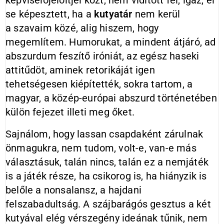
képviselőjelöltjei közt, nem vidított fel, igaz, el
se képesztett, ha a
kutyatár
nem kerül
a szavaim közé, alig hiszem, hogy
megemlítem. Humorukat, a mindent átjáró, ad
abszurdum feszítő iróniát, az egész haseki
attitűdöt, aminek retorikáját igen
tehetségesen kiépítették, sokra tartom, a
magyar, a közép-európai abszurd történetében
külön fejezet illeti meg őket.
Sajnálom, hogy lassan csapdaként zárulnak
önmagukra, nem tudom, volt-e, van-e más
választásuk, talán nincs, talán ez a nemjáték
is a játék része, ha csikorog is, ha hiányzik is
belőle a nonsalansz, a hajdani
felszabadultság. A szájbarágós gesztus a két
kutyával elég vérszegény ideának tűnik, nem