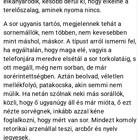
elkanyarodik, később derül ki, hogy elkelne a
terelőszalag, aminek nyoma nincs.
A sor ugyanis tartós, megjelennek tehát a
sornemállók, nem többen, nem kevesebben
mint máshol, máskor. A típust arról ismerni fel,
ha egyáltalán, hogy maga elé, vagyis a
telefonjára meredve elsétál a sor torkolatáig, s
ott megáll, még nem sorban, de már
sorérintettségben. Aztán beolvad, véletlen
mellékfolyó, patakocska, akin semmi nem
múlik. Ha netán szólnak neki más sorállók,
közli, hogy ő ugyanúgy áll és már mióta, ő ezt
nézte sorvégnek, inkább azzal kéne
foglalkozni, hogy mért van sor. Mindezt komoly
retorikai arzenállal teszi, arcbőr és nyelv
jegyesek.