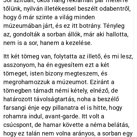
Jól szituált, okos hang reklamált pár méterre
tőlünk, nyilván illetékessel beszélt odabentről,
hogy ő már szinte a világ minden
múzeumában járt, és ez itt botrány. Tényleg
az, gondolták a sorban állók, már aki hallotta,
nem is a sor, hanem a kezelése.
Itt két tömeg van, folytatta az illető, és mi lesz,
asszonyom, ha én egyesítem ezt a két
tömeget, isten bizony megteszem, és
megrohamozzuk a múzeumot. Eziránt a
tömegben támadt némi kétely, elnéző, de
határozott távolságtartás, noha a beszélő
farsangi énje egy pillanatra el is hitte, hogy
rohamra indul, avant-garde. Itt volt a
csúcspont, de hamar követte a néma belátás,
hogy ez talán nem volna arányos, a sorban egy