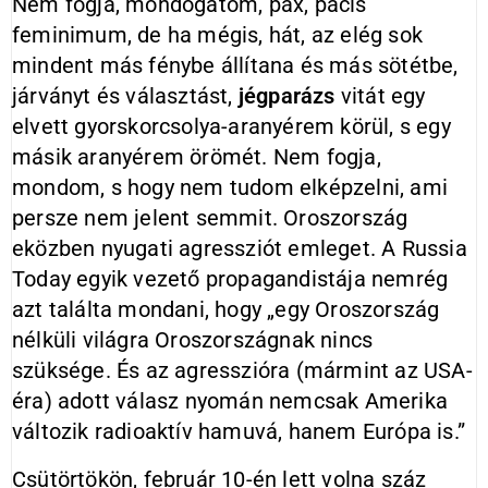
Nem fogja, mondogatom, pax, pacis
feminimum, de ha mégis, hát, az elég sok
mindent más fénybe állítana és más sötétbe,
járványt és választást,
jégparázs
vitát egy
elvett gyorskorcsolya-aranyérem körül, s egy
másik aranyérem örömét. Nem fogja,
mondom, s hogy nem tudom elképzelni, ami
persze nem jelent semmit. Oroszország
eközben nyugati agressziót emleget. A Russia
Today egyik vezető propagandistája nemrég
azt találta mondani, hogy „egy Oroszország
nélküli világra Oroszországnak nincs
szüksége. És az agresszióra (mármint az USA-
éra) adott válasz nyomán nemcsak Amerika
változik radioaktív hamuvá, hanem Európa is.”
Csütörtökön, február 10-én lett volna száz