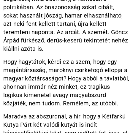
politikában. Az önazonosság sokat cibált,
sokat használt jószág, hamar elhasználható,
azt neki fent kellett tartani, újra kellett
teremteni naponta. Az arcát. A szemét. Göncz
Árpád fürkésző, derűs-keserű tekintetét nehéz
kiállni azóta is.
Hogy hagytátok, kérdi ez a szem, hogy egy
magántársaság, maroknyi csirkefogó ellopja a
magyar köztársaságot? Hogy abból a távlatból,
ahonnan immár néz minket, ez tragikus-
logikus kimenetel avagy magyabszurd
közjáték, nem tudom. Remélem, az utóbbi.
Maradva az abszurdnál, a hír, hogy a Kétfarkú
Kutya Párt két valódi kutyát is indít