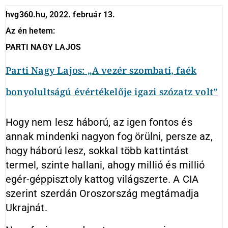
hvg360.hu, 2022. február 13.
Az én hetem:
PARTI NAGY LAJOS
Parti Nagy Lajos: „A vezér szombati, faék
bonyolultságú évértékelője igazi szózatz volt”
Hogy nem lesz háború, az igen fontos és
annak mindenki nagyon fog örülni, persze az,
hogy háború lesz, sokkal több kattintást
termel, szinte hallani, ahogy millió és millió
egér-géppisztoly kattog világszerte. A CIA
szerint szerdán Oroszország megtámadja
Ukrajnát.