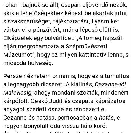
roham-bajnok se állt, csupán eljövendő nézők,
akik a lehetőségekhez képest be akartak jutni,
s szakszerűséget, tájékoztatást, ilyesmiket
vártak el a pénzükért, már a lépcső előtt is.
Elképzelek egy bulvárlídet: „A tömeg hajszál
híján megrohamozta a Szépművészeti
Múzeumot”, hogy ez milyen kattintatív lenne, s
micsoda hülyeség.
Persze nézhetem onnan is, hogy ez a tumultus
a legnagyobb dicséret. A kiállítás,
Cezanne-tól
Malevicsig
, ahogy mondani szokták, mindenért
kárpótolt. Geskó Judit és csapata káprázatos
anyagot szedett össze és rendezett el
Cezanne és hatása, pontosabban a
hatás
, e
nagyon bonyolult oda-vissza háló köré.