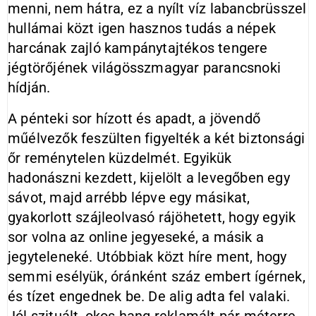
menni, nem hátra, ez a nyílt víz labancbrüsszel
hullámai közt igen hasznos tudás a népek
harcának zajló kampánytajtékos tengere
jégtörőjének világösszmagyar parancsnoki
hídján.
A pénteki sor hízott és apadt, a jövendő
műélvezők feszülten figyelték a két biztonsági
őr reménytelen küzdelmét. Egyikük
hadonászni kezdett, kijelölt a levegőben egy
sávot, majd arrébb lépve egy másikat,
gyakorlott szájleolvasó rájöhetett, hogy egyik
sor volna az online jegyeseké, a másik a
jegyteleneké. Utóbbiak közt híre ment, hogy
semmi esélyük, óránként száz embert ígérnek,
és tízet engednek be. De alig adta fel valaki.