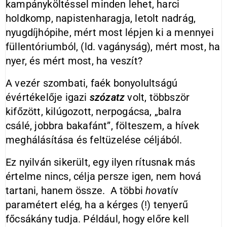
kampányköltéssel minden lehet, harci
holdkomp, napistenharagja, letolt nadrág,
nyugdíjhópihe, mért most lépjen ki a mennyei
füllentóriumból, (ld. vagányság), mért most, ha
nyer, és mért most, ha veszít?
A vezér szombati, faék bonyolultságú
évértékelője igazi
szózatz
volt, többször
kifőzött, kilúgozott, nerpogácsa, „balra
csálé, jobbra bakafánt”, fölteszem, a hívek
meghálásítása és feltüzelése céljából.
Ez nyilván sikerült, egy ilyen rítusnak más
értelme nincs, célja persze igen, nem hová
tartani, hanem össze. A többi
hova
tív
paramétert elég, ha a kérges (!) tenyerű
főcsákány tudja. Például, hogy előre kell