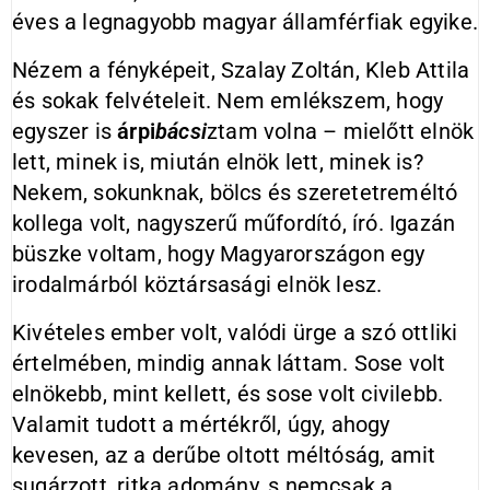
éves a legnagyobb magyar államférfiak egyike.
Nézem a fényképeit, Szalay Zoltán, Kleb Attila
és sokak felvételeit. Nem emlékszem, hogy
egyszer is
árpi
bácsi
ztam volna – mielőtt elnök
lett, minek is, miután elnök lett, minek is?
Nekem, sokunknak, bölcs és szeretetreméltó
kollega volt, nagyszerű műfordító, író. Igazán
büszke voltam, hogy Magyarországon egy
irodalmárból köztársasági elnök lesz.
Kivételes ember volt, valódi ürge a szó ottliki
értelmében, mindig annak láttam. Sose volt
elnökebb, mint kellett, és sose volt civilebb.
Valamit tudott a mértékről, úgy, ahogy
kevesen, az a derűbe oltott méltóság, amit
sugárzott, ritka adomány, s nemcsak a