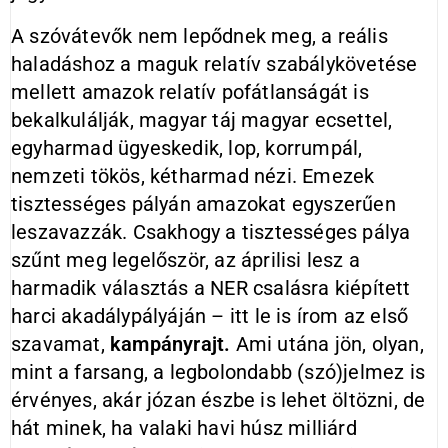
A szóvátevők nem lepődnek meg, a reális
haladáshoz a maguk relatív szabálykövetése
mellett amazok relatív pofátlanságát is
bekalkulálják, magyar táj magyar ecsettel,
egyharmad ügyeskedik, lop, korrumpál,
nemzeti tökös, kétharmad nézi. Emezek
tisztességes pályán amazokat egyszerűen
leszavazzák. Csakhogy a tisztességes pálya
szűnt meg legelőször, az áprilisi lesz a
harmadik választás a NER csalásra kiépített
harci akadálypályáján – itt le is írom az első
szavamat,
kampányrajt.
Ami utána jön, olyan,
mint a farsang, a legbolondabb (szó)jelmez is
érvényes, akár józan észbe is lehet öltözni, de
hát minek, ha valaki havi húsz milliárd