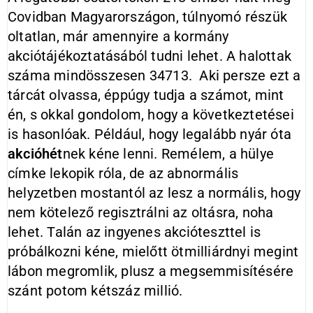
Covidban Magyarországon, túlnyomó részük
oltatlan, már amennyire a kormány
akciótájékoztatásából tudni lehet. A halottak
száma mindösszesen 34713. Aki persze ezt a
tárcát olvassa, éppúgy tudja a számot, mint
én, s okkal gondolom, hogy a következtetései
is hasonlóak. Például, hogy legalább nyár óta
akcióhét
nek kéne lenni. Remélem, a hülye
címke lekopik róla, de az abnormális
helyzetben mostantól az lesz a normális, hogy
nem kötelező regisztrálni az oltásra, noha
lehet. Talán az ingyenes akcióteszttel is
próbálkozni kéne, mielőtt ötmilliárdnyi megint
lábon megromlik, plusz a megsemmisítésére
szánt potom kétszáz millió.