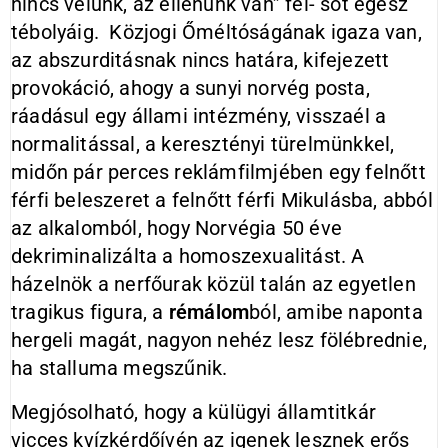
nincs velünk, az ellenünk van” fél- sőt egész
tébolyáig. Közjogi Őméltóságának igaza van,
az abszurditásnak nincs határa, kifejezett
provokáció, ahogy a sunyi norvég posta,
ráadásul egy állami intézmény, visszaél a
normalitással, a keresztényi türelmünkkel,
midőn pár perces reklámfilmjében egy felnőtt
férfi beleszeret a felnőtt férfi Mikulásba, abból
az alkalomból, hogy Norvégia 50 éve
dekriminalizálta a homoszexualitást. A
házelnök a nerfőurak közül talán az egyetlen
tragikus figura, a
rémálom
ból, amibe naponta
hergeli magát, nagyon nehéz lesz fölébrednie,
ha stalluma megszűnik.
Megjósolható, hogy a külügyi államtitkár
vicces kvízkérdőívén az igenek lesznek erős