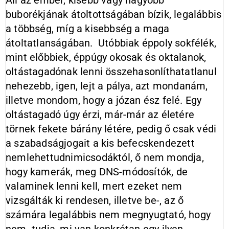
Áll az ember, kisebb vagy nagyobb
buborékjának átoltottságában bízik, legalábbis
a többség, míg a kisebbség a maga
átoltatlanságában. Utóbbiak éppoly sokfélék,
mint előbbiek, éppúgy okosak és oktalanok,
oltástagadónak lenni összehasonlíthatatlanul
nehezebb, igen, lejt a pálya, azt mondanám,
illetve mondom, hogy a józan ész felé. Egy
oltástagadó úgy érzi, már-már az életére
törnek fekete bárány létére, pedig ő csak védi
a szabadságjogait a kis befecskendezett
nemlehettudnimicsodáktól, ő nem mondja,
hogy kamerák, meg DNS-módosítók, de
valaminek lenni kell, mert ezeket nem
vizsgálták ki rendesen, illetve be-, az ő
számára legalábbis nem megnyugtató, hogy