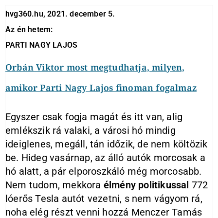
hvg360.hu, 2021. december 5.
Az én hetem:
PARTI NAGY LAJOS
Orbán Viktor most megtudhatja, milyen,
amikor Parti Nagy Lajos finoman fogalmaz
Egyszer csak fogja magát és itt van, alig
emlékszik rá valaki, a városi hó mindig
ideiglenes, megáll, tán időzik, de nem költözik
be. Hideg vasárnap, az álló autók morcosak a
hó alatt, a pár elporoszkáló még morcosabb.
Nem tudom, mekkora
élmény politikussal
772
lóerős Tesla autót vezetni, s nem vágyom rá,
noha elég részt venni hozzá Menczer Tamás