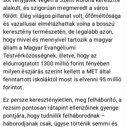
sőt fényjáték végén a Szent Korona keresztté
alakult, és szigorúan megmeredt a város
fölött. Elég világos pillanat volt, őfőméltósága
és vazallusai elmélázhattak volna a bosszú
keresztény természetén, de legalább azon,
hogy mivel és mennyivel tartozik a magyar
állam a Magyar Evangéliumi
Testvérközösségnek, illetve, hogy az
eldurrogtatott 1300 millió forint fényében
milyen észjárás szerint kellett a MET által
fenntartott iskoláktól most is elvenni 95 millió
forintot.
Ez persze keresztényietlen, meg felháborító, a
rezsim pontosan rátapint ellenzőinek gyenge
pontjára, hogy tudniilik felháborodnak –
háborodjanak csak, úgyse történik semmi és