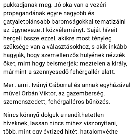
pukkadjanak meg. Jó oka van a vezéri
propagandának egyre nagyobb és
gatyaletolánsabb baromságokkal tematizálni
az úgynevezett közvéleményt. Saját híveit
hergeli össze ezzel, akikre most tényleg
szüksége van a választásokhoz, s akik inkább
hagyják, hogy szemellenzős hülyének nézzék
őket, mint hogy beismerjék: meztelen a király,
mármint a szennyesedő fehérgallér alatt.
Mert amit Iványi Gáborral és annak egyházával
művel Orbán Viktor, az gazemberség,
szemenszedett, fehérgalléros bűnözés.
Nincs könnyű dolguk e rendíthetetlen
híveknek, lassan nincs mihez viszonyítani,
több, mint egy évtized hitét, hatalomvédte