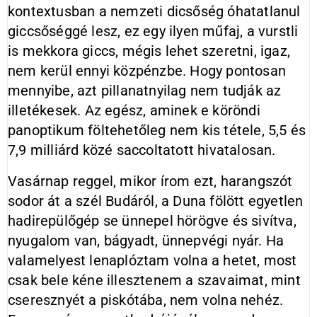
kontextusban a nemzeti dicsőség óhatatlanul
giccsőséggé lesz, ez egy ilyen műfaj, a vurstli
is mekkora giccs, mégis lehet szeretni, igaz,
nem kerül ennyi közpénzbe. Hogy pontosan
mennyibe, azt pillanatnyilag nem tudják az
illetékesek. Az egész, aminek e köröndi
panoptikum föltehetőleg nem kis tétele, 5,5 és
7,9 milliárd közé saccoltatott hivatalosan.
Vasárnap reggel, mikor írom ezt, harangszót
sodor át a szél Budáról, a Duna fölött egyetlen
hadirepülőgép se ünnepel hörögve és sivítva,
nyugalom van, bágyadt, ünnepvégi nyár. Ha
valamelyest lenaplóztam volna a hetet, most
csak bele kéne illesztenem a szavaimat, mint
cseresznyét a piskótába, nem volna nehéz.