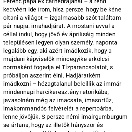
Ferenc pápa ex cathedrájánál – a rend
kedvéért ide írom, hisz persze, hogy be kéne
oltani a világot – izgalmasabb szót találtam
pár napja: imahadjárat. A mostani avval a
céllal indul, hogy jövő év áprilisáig minden
településen legyen olyan személy, naponta
legalább egy, aki azért imádkozik, hogy a
majdani képviselők mindegyike erkölcsi
normaként fogadja el Tízparancsolatot, s
próbáljon aszerint élni. Hadjáratként
imádkozni – hézagtalanul beleillik az immár
mindennapi harcikeresztény retorikába,
javasolnám még az imacsata, imasortűz,
imakommandós felvételét a repertoárba,
lenne jövőjük. S persze némi imairgumburgum
se ártana, hogy az illetők hányszor és