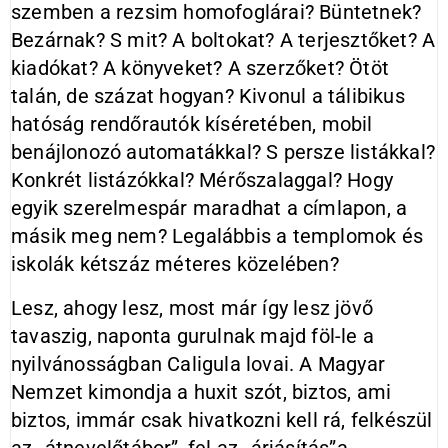
szemben a rezsim homofoglárai? Büntetnek?
Bezárnak? S mit? A boltokat? A terjesztőket? A
kiadókat? A könyveket? A szerzőket? Ötöt
talán, de százat hogyan? Kivonul a tálibikus
hatóság rendőrautók kíséretében, mobil
benájlonozó automatákkal? S persze listákkal?
Konkrét listázókkal? Mérőszalaggal? Hogy
egyik szerelmespár maradhat a címlapon, a
másik meg nem? Legalábbis a templomok és
iskolák kétszáz méteres közelében?
Lesz, ahogy lesz, most már így lesz jövő
tavaszig, naponta gurulnak majd föl-le a
nyilvánosságban Caligula lovai. A Magyar
Nemzet kimondja a huxit szót, biztos, ami
biztos, immár csak hivatkozni kell rá, felkészül