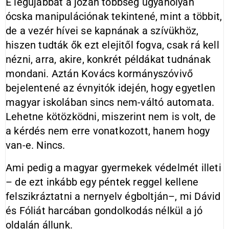
E legújabbat a józan többség ugyanolyan
ócska manipulációnak tekintené, mint a többit,
de a vezér hívei se kapnának a szívükhöz,
hiszen tudták ők ezt elejitől fogva, csak rá kell
nézni, arra, akire, konkrét példákat tudnának
mondani. Aztán Kovács kormányszóvivő
bejelentené az évnyitók idején, hogy egyetlen
magyar iskolában sincs nem-váltó automata.
Lehetne kötözködni, miszerint nem is volt, de
a kérdés nem erre vonatkozott, hanem hogy
van-e. Nincs.
Ami pedig a magyar gyermekek védelmét illeti
– de ezt inkább egy péntek reggel kellene
felszikráztatni a nernyelv égboltján–, mi Dávid
és Fóliát harcában gondolkodás nélkül a jó
oldalán állunk.