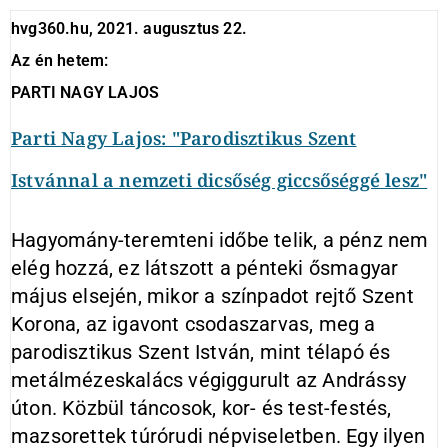
hvg360.hu, 2021. augusztus 22.
Az én hetem:
PARTI NAGY LAJOS
Parti Nagy Lajos: "Parodisztikus Szent
Istvánnal a nemzeti dicsőség giccsőséggé lesz"
Hagyomány-teremteni időbe telik, a pénz nem
elég hozzá, ez látszott a pénteki ősmagyar
május elsején, mikor a színpadot rejtő Szent
Korona, az igavont csodaszarvas, meg a
parodisztikus Szent István, mint télapó és
metálmézeskalács végiggurult az Andrássy
úton. Közbül táncosok, kor- és test-festés,
mazsorettek túrórudi népviseletben. Egy ilyen