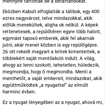
mennyire tartották be a betartandókat.
Eközben Kabult elfoglalták a tálibok, egy 400
ezres nagyvárost, telve mindazokkal, akik
előlük menekültek, aligha ok nélkül. A képek
rettenetesek, a repülőtéren egyre több halott,
egymást taposó emberek, akik fel akarnak
jutni, akár menet közben is egy repülőgépre.
26 ott rekedt magyart a britek kimentettek, a
többiekért saját mentőakció indult. A világ,
ahogy az lenni szokott, tehetetlen, hüledezik,
megmondja, hogy ő megmondta. Menti a
menthetőt, a saját embereit, mindazokat, akik
együttműködtek „a nyugattal” az elmúlt
harminc évben.
Ez a nyugat lényegében az a nyugat, ahová mi,