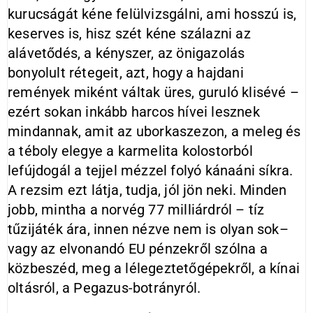
kurucságát kéne felülvizsgálni, ami hosszú is,
keserves is, hisz szét kéne szálazni az
alávetődés, a kényszer, az önigazolás
bonyolult rétegeit, azt, hogy a hajdani
remények miként váltak üres, guruló klisévé –
ezért sokan inkább harcos hívei lesznek
mindannak, amit az uborkaszezon, a meleg és
a téboly elegye a karmelita kolostorból
lefújdogál a tejjel mézzel folyó kánaáni síkra.
A rezsim ezt látja, tudja, jól jön neki. Minden
jobb, mintha a norvég 77 milliárdról – tíz
tűzijáték ára, innen nézve nem is olyan sok–
vagy az elvonandó EU pénzekről szólna a
közbeszéd, meg a lélegeztetőgépekről, a kínai
oltásról, a Pegazus-botrányról.