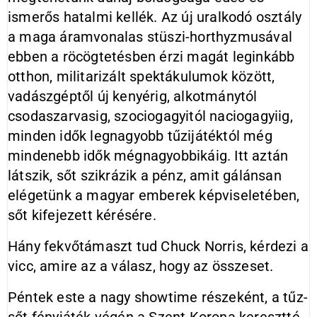
ismerős hatalmi kellék. Az új uralkodó osztály
a maga áramvonalas stüszi-horthyzmusával
ebben a röcögtetésben érzi magát leginkább
otthon, militarizált spektákulumok között,
vadászgéptől új kenyérig, alkotmánytól
csodaszarvasig, szociogagyitól naciogagyiig,
minden idők legnagyobb tűzijátéktól még
mindenebb idők mégnagyobbikáig. Itt aztán
látszik, sőt szikrázik a pénz, amit gálánsan
elégetünk a magyar emberek képviseletében,
sőt kifejezett kérésére.
Hány fekvőtámaszt tud Chuck Norris, kérdezi a
vicc, amire az a válasz, hogy az összeset.
Péntek este a nagy showtime részeként, a tűz-