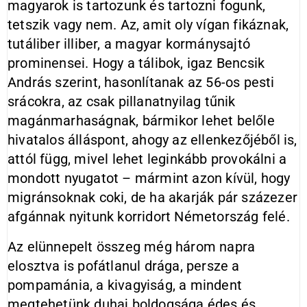
magyarok is tartozunk és tartozni fogunk,
tetszik vagy nem. Az, amit oly vígan fikáznak,
tutáliber illiber, a magyar kormánysajtó
prominensei. Hogy a tálibok, igaz Bencsik
András szerint, hasonlítanak az 56-os pesti
srácokra, az csak pillanatnyilag tűnik
magánmarhaságnak, bármikor lehet belőle
hivatalos álláspont, ahogy az ellenkezőjéből is,
attól függ, mivel lehet leginkább provokálni a
mondott nyugatot – mármint azon kívül, hogy
migránsoknak coki, de ha akarják pár százezer
afgánnak nyitunk korridort Németország felé.
Az elünnepelt összeg még három napra
elosztva is pofátlanul drága, persze a
pompamánia, a kivagyiság, a mindent
megtehetünk duhaj boldogsága édes és