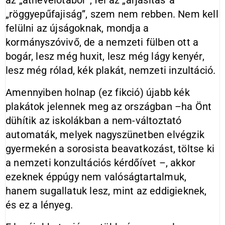
az „átnevelőtábor”, fel az „árjásítás”a
„röggyepűfajiság”, szem nem rebben. Nem kell
felülni az újságoknak, mondja a
kormányszóvivő, de a nemzeti fülben ott a
bogár, lesz még huxit, lesz még lágy kenyér,
lesz még rólad, kék plakát, nemzeti inzultáció.
Amennyiben holnap (ez fikció) újabb kék
plakátok jelennek meg az országban –ha Önt
dühítik az iskolákban a nem-változtató
automaták, melyek nagyszünetben elvégzik
gyermekén a sorosista beavatkozást, töltse ki
a nemzeti konzultációs kérdőívet –, akkor
ezeknek éppúgy nem valóságtartalmuk,
hanem sugallatuk lesz, mint az eddigieknek,
és ez a lényeg.