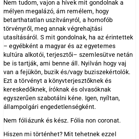
Nem tudom, vajon a hívek mit gondolnak a
mélyen megalázó, ám remélem, hogy
betarthatatlan uszítványról, a homofób
törvényről, meg annak végrehajtási
utasításáról. S mit gondolnak, ha az érintettek
– egyébként a magyar és az egyetemes
kultúra alkotói, terjesztői– szemlesütve netán
be is tartják, ami benne áll. Nyilván hogy vaj
van a fejükön, buzik és/vagy buziszekértolók.
Ezt a törvényt a könyvterjesztőknek és
kereskedőknek, íróknak és olvasóknak
egyszerűen szabotálni kéne. Igen, nyíltan,
állampolgári engedetlenségként.
Nem fóliázunk és kész. Fólia non coronat.
Hiszen mi történhet? Mit tehetnek ezzel