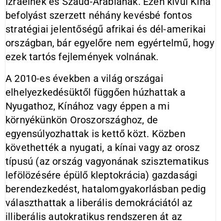
Izraelnek és Szaúd-Arábiának. Ezen kívül Kína
befolyást szerzett néhány kevésbé fontos
stratégiai jelentőségű afrikai és dél-amerikai
országban, bár egyelőre nem egyértelmű, hogy
ezek tartós fejlemények volnának.
A 2010-es években a világ országai
elhelyezkedésüktől függően húzhattak a
Nyugathoz, Kínához vagy éppen a mi
környékünkön Oroszországhoz, de
egyensúlyozhattak is kettő közt. Közben
követhették a nyugati, a kínai vagy az orosz
típusú (az ország vagyonának szisztematikus
lefölözésére épülő kleptokrácia) gazdasági
berendezkedést, hatalomgyakorlásban pedig
választhattak a liberális demokráciától az
illiberális autokratikus rendszeren át az