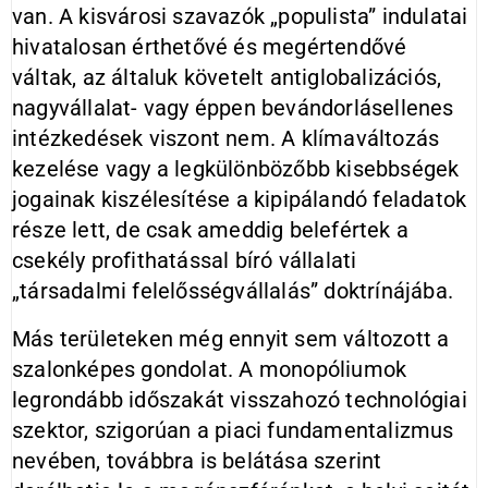
van. A kisvárosi szavazók „populista” indulatai
hivatalosan érthetővé és megértendővé
váltak, az általuk követelt antiglobalizációs,
nagyvállalat- vagy éppen bevándorlásellenes
intézkedések viszont nem. A klímaváltozás
kezelése vagy a legkülönbözőbb kisebbségek
jogainak kiszélesítése a kipipálandó feladatok
része lett, de csak ameddig belefértek a
csekély profithatással bíró vállalati
„társadalmi felelősségvállalás” doktrínájába.
Más területeken még ennyit sem változott a
szalonképes gondolat. A monopóliumok
legrondább időszakát visszahozó technológiai
szektor, szigorúan a piaci fundamentalizmus
nevében, továbbra is belátása szerint