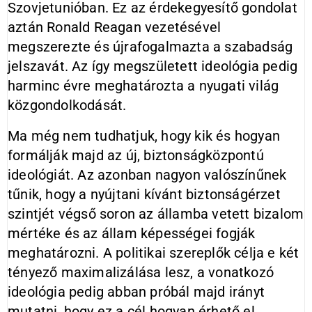
Szovjetunióban. Ez az érdekegyesítő gondolat
aztán Ronald Reagan vezetésével
megszerezte és újrafogalmazta a szabadság
jelszavát. Az így megszületett ideológia pedig
harminc évre meghatározta a nyugati világ
közgondolkodását.
Ma még nem tudhatjuk, hogy kik és hogyan
formálják majd az új, biztonságközpontú
ideológiát. Az azonban nagyon valószínűnek
tűnik, hogy a nyújtani kívánt biztonságérzet
szintjét végső soron az államba vetett bizalom
mértéke és az állam képességei fogják
meghatározni. A politikai szereplők célja e két
tényező maximalizálása lesz, a vonatkozó
ideológia pedig abban próbál majd irányt
mutatni, hogy ez a cél hogyan érhető el.