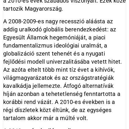
a 2010-es évek szabados viszonyait. Ezek közé
tartozik Magyarország.
A 2008-2009-es nagy recesszió aláásta az
addig uralkodó globális berendezkedést: az
Egyesült Államok hegemóniáját, a piaci
fundamentalizmus ideológiai uralmát, a
globalizáció szent tehenét és a nyugati
fejlődési modell univerzalitásába vetett hitet.
Az azóta eltelt több mint tíz évet a kihívók,
világmagyarázatok és az országstratégiák
kavalkádja jellemezte. Átfogó alternatívák
híján azonban a tehetetlenség fenntartotta a
korábbi rend vázát. A 2010-es években is a
régi díszletek közt éltünk, de az egységes
tartalom akkor már a múlté volt.