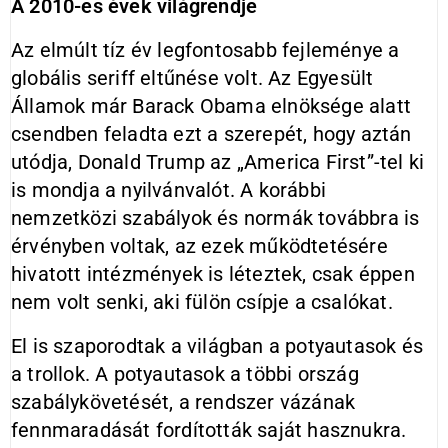
A 2010-es évek világrendje
Az elmúlt tíz év legfontosabb fejleménye a
globális seriff eltűnése volt. Az Egyesült
Államok már Barack Obama elnöksége alatt
csendben feladta ezt a szerepét, hogy aztán
utódja, Donald Trump az „America First”-tel ki
is mondja a nyilvánvalót. A korábbi
nemzetközi szabályok és normák továbbra is
érvényben voltak, az ezek működtetésére
hivatott intézmények is léteztek, csak éppen
nem volt senki, aki fülön csípje a csalókat.
El is szaporodtak a világban a potyautasok és
a trollok. A potyautasok a többi ország
szabálykövetését, a rendszer vázának
fennmaradását fordították saját hasznukra.