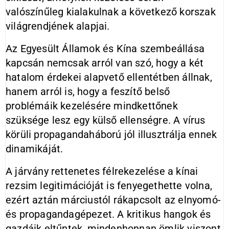
valószínűleg kialakulnak a következő korszak
világrendjének alapjai.
Az Egyesült Államok és Kína szembeállása
kapcsán nemcsak arról van szó, hogy a két
hatalom érdekei alapvető ellentétben állnak,
hanem arról is, hogy a feszítő belső
problémáik kezelésére mindkettőnek
szüksége lesz egy külső ellenségre. A vírus
körüli propagandaháború jól illusztrálja ennek
dinamikáját.
A járvány rettenetes félrekezelése a kínai
rezsim legitimációját is fenyegethette volna,
ezért aztán márciustól rákapcsolt az elnyomó-
és propagandagépezet. A kritikus hangok és
gazdáik eltűntek, mindenhonnan ömlik viszont