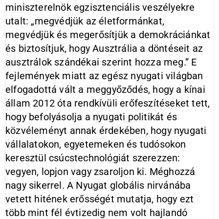
miniszterelnök egzisztenciális veszélyekre
utalt: „megvédjük az életformánkat,
megvédjük és megerősítjük a demokráciánkat
és biztosítjuk, hogy Ausztrália a döntéseit az
ausztrálok szándékai szerint hozza meg.” E
fejlemények miatt az egész nyugati világban
elfogadottá vált a meggyőződés, hogy a kínai
állam 2012 óta rendkívüli erőfeszítéseket tett,
hogy befolyásolja a nyugati politikát és
közvéleményt annak érdekében, hogy nyugati
vállalatokon, egyetemeken és tudósokon
keresztül csúcstechnológiát szerezzen:
vegyen, lopjon vagy zsaroljon ki. Méghozzá
nagy sikerrel. A Nyugat globális nirvánába
vetett hitének erősségét mutatja, hogy ezt
több mint fél évtizedig nem volt hajlandó