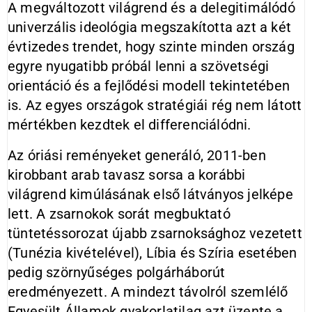
A megváltozott világrend és a delegitimálódó
univerzális ideológia megszakította azt a két
évtizedes trendet, hogy szinte minden ország
egyre nyugatibb próbál lenni a szövetségi
orientáció és a fejlődési modell tekintetében
is. Az egyes országok stratégiái rég nem látott
mértékben kezdtek el differenciálódni.
Az óriási reményeket generáló, 2011-ben
kirobbant arab tavasz sorsa a korábbi
világrend kimúlásának első látványos jelképe
lett. A zsarnokok sorát megbuktató
tüntetéssorozat újabb zsarnoksághoz vezetett
(Tunézia kivételével), Líbia és Szíria esetében
pedig szörnyűséges polgárháborút
eredményezett. A mindezt távolról szemlélő
Egyesült Államok gyakorlatilag azt üzente a