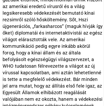
az amerikai eredetű vírusról és a világ
legsikeresebb védekezését bemutató kínai
rezsimről szóló hősköltemény. Sőt, Hszi
újgenerációs, „farkasharcos” (maguk hívják így
őket) diplomatái és internetaktivistái az egész
világot elárasztották vele. Az amerikai
kommunikáció pedig egyre inkább akörül
forog, hogy a kínai állam és az általa
befolyásolt egészségügyi világszervezet, a
WHO tudatosan félrevezette a világot az új
vírussal kapcsolatban, ami aztán lehetetlenné
is tette a megfelelő védekezést. Bár minden
jel arra mutat, hogy az állítás első fele igaz, az
Egyesült Államok elhibázott reagálását
valójában nem ez okozta, hanem a védekezési
intézményrendszer néhány kulcselemének