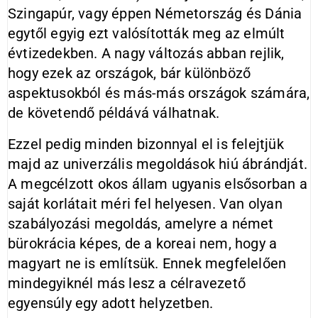
Szingapúr, vagy éppen Németország és Dánia
egytől egyig ezt valósították meg az elmúlt
évtizedekben. A nagy változás abban rejlik,
hogy ezek az országok, bár különböző
aspektusokból és más-más országok számára,
de követendő példává válhatnak.
Ezzel pedig minden bizonnyal el is felejtjük
majd az univerzális megoldások hiú ábrándját.
A megcélzott okos állam ugyanis elsősorban a
saját korlátait méri fel helyesen. Van olyan
szabályozási megoldás, amelyre a német
bürokrácia képes, de a koreai nem, hogy a
magyart ne is említsük. Ennek megfelelően
mindegyiknél más lesz a célravezető
egyensúly egy adott helyzetben.