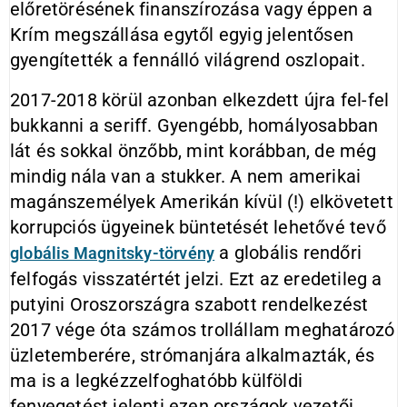
előretörésének finanszírozása vagy éppen a
Krím megszállása egytől egyig jelentősen
gyengítették a fennálló világrend oszlopait.
2017-2018 körül azonban elkezdett újra fel-fel
bukkanni a seriff. Gyengébb, homályosabban
lát és sokkal önzőbb, mint korábban, de még
mindig nála van a stukker. A nem amerikai
magánszemélyek Amerikán kívül (!) elkövetett
korrupciós ügyeinek büntetését lehetővé tevő
a globális rendőri
globális Magnitsky-törvény
felfogás visszatértét jelzi. Ezt az eredetileg a
putyini Oroszországra szabott rendelkezést
2017 vége óta számos trollállam meghatározó
üzletemberére, strómanjára alkalmazták, és
ma is a legkézzelfoghatóbb külföldi
fenyegetést jelenti ezen országok vezetői