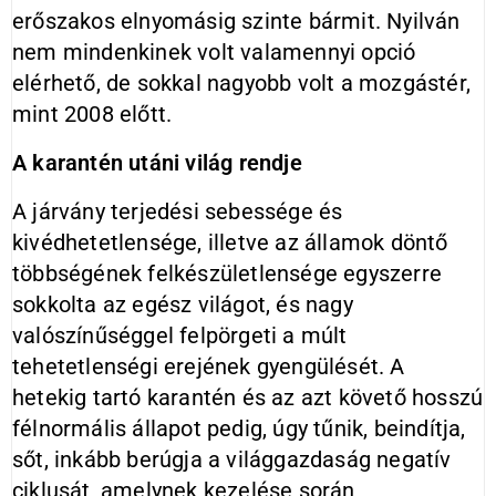
erőszakos elnyomásig szinte bármit. Nyilván
nem mindenkinek volt valamennyi opció
elérhető, de sokkal nagyobb volt a mozgástér,
mint 2008 előtt.
A karantén utáni világ rendje
A járvány terjedési sebessége és
kivédhetetlensége, illetve az államok döntő
többségének felkészületlensége egyszerre
sokkolta az egész világot, és nagy
valószínűséggel felpörgeti a múlt
tehetetlenségi erejének gyengülését. A
hetekig tartó karantén és az azt követő hosszú
félnormális állapot pedig, úgy tűnik, beindítja,
sőt, inkább berúgja a világgazdaság negatív
ciklusát, amelynek kezelése során