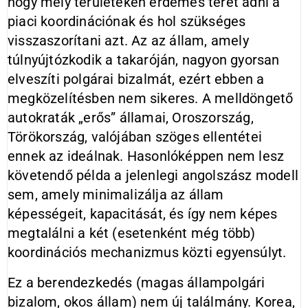
hogy mely területeken érdemes teret adni a
piaci koordinációnak és hol szükséges
visszaszorítani azt. Az az állam, amely
túlnyújtózkodik a takaróján, nagyon gyorsan
elveszíti polgárai bizalmát, ezért ebben a
megközelítésben nem sikeres. A melldöngető
autokraták „erős” államai, Oroszország,
Törökország, valójában szöges ellentétei
ennek az ideálnak. Hasonlóképpen nem lesz
követendő példa a jelenlegi angolszász modell
sem, amely minimalizálja az állam
képességeit, kapacitását, és így nem képes
megtalálni a két (esetenként még több)
koordinációs mechanizmus közti egyensúlyt.
Ez a berendezkedés (magas állampolgári
bizalom, okos állam) nem új találmány. Korea,