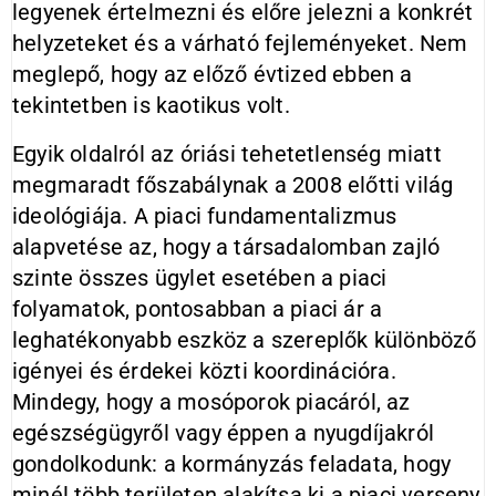
legyenek értelmezni és előre jelezni a konkrét
helyzeteket és a várható fejleményeket. Nem
meglepő, hogy az előző évtized ebben a
tekintetben is kaotikus volt.
Egyik oldalról az óriási tehetetlenség miatt
megmaradt főszabálynak a 2008 előtti világ
ideológiája. A piaci fundamentalizmus
alapvetése az, hogy a társadalomban zajló
szinte összes ügylet esetében a piaci
folyamatok, pontosabban a piaci ár a
leghatékonyabb eszköz a szereplők különböző
igényei és érdekei közti koordinációra.
Mindegy, hogy a mosóporok piacáról, az
egészségügyről vagy éppen a nyugdíjakról
gondolkodunk: a kormányzás feladata, hogy
minél több területen alakítsa ki a piaci verseny