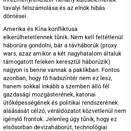
tavalyi felszámolása és az elnök hibás
döntései.
Amerika és Kína konfliktusa
elkerülhetetlennek tűnik. Nem kell feltétlenül
háborúra gondolni, bár a távháborúk (proxy
wars, azaz amikor a két nagyhatalom általuk
támogatott feleken keresztül háborúzik)
nagyon is benne vannak a paklikban. Fontos
azonban, hogy fő hadszíntér nem ez lesz,
hanem sokkal inkább a szemben álló fél
gazdasági mozgásterének, katonai
ütőképességének és politikai rendszerének
aláásását célzó, véráldozatot közvetlenül nem
igénylő frontok. Jelenleg úgy tűnik, hogy ez
elsősorban devizaháborút, technológiai