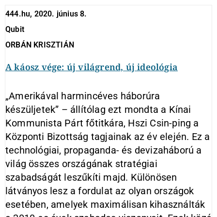
444.hu, 2020. június 8.
Qubit
ORBÁN KRISZTIÁN
A káosz vége: új világrend, új ideológia
„Amerikával harmincéves háborúra
készüljetek” – állítólag ezt mondta a Kínai
Kommunista Párt főtitkára, Hszi Csin-ping a
Központi Bizottság tagjainak az év elején. Ez a
technológiai, propaganda- és devizaháború a
világ összes országának stratégiai
szabadságát leszűkíti majd. Különösen
látványos lesz a fordulat az olyan országok
esetében, amelyek maximálisan kihasználták