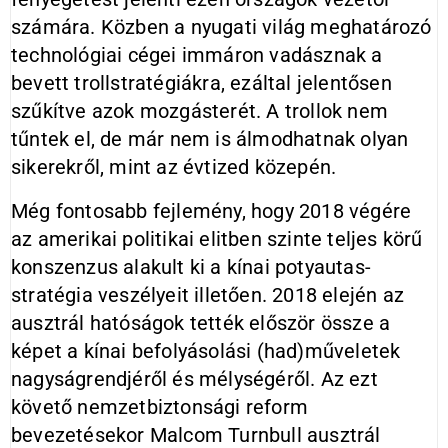
számára. Közben a nyugati világ meghatározó
technológiai cégei immáron vadásznak a
bevett trollstratégiákra, ezáltal jelentősen
szűkítve azok mozgásterét. A trollok nem
tűntek el, de már nem is álmodhatnak olyan
sikerekről, mint az évtized közepén.
Még fontosabb fejlemény, hogy 2018 végére
az amerikai politikai elitben szinte teljes körű
konszenzus alakult ki a kínai potyautas-
stratégia veszélyeit illetően. 2018 elején az
ausztrál hatóságok tették először össze a
képet a kínai befolyásolási (had)műveletek
nagyságrendjéről és mélységéről. Az ezt
követő nemzetbiztonsági reform
bevezetésekor Malcom Turnbull ausztrál