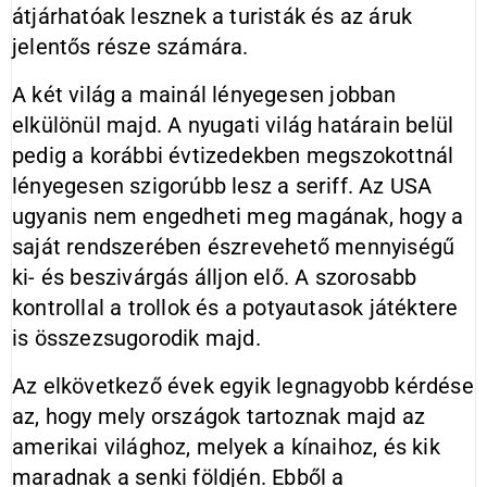
átjárhatóak lesznek a turisták és az áruk
jelentős része számára.
A két világ a mainál lényegesen jobban
elkülönül majd. A nyugati világ határain belül
pedig a korábbi évtizedekben megszokottnál
lényegesen szigorúbb lesz a seriff. Az USA
ugyanis nem engedheti meg magának, hogy a
saját rendszerében észrevehető mennyiségű
ki- és beszivárgás álljon elő. A szorosabb
kontrollal a trollok és a potyautasok játéktere
is összezsugorodik majd.
Az elkövetkező évek egyik legnagyobb kérdése
az, hogy mely országok tartoznak majd az
amerikai világhoz, melyek a kínaihoz, és kik
maradnak a senki földjén. Ebből a