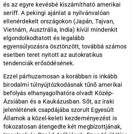
és az egyre kevésbé kiszámítható amerikai
seriff. A pekingi ajánlat a nyilvánvalóan
ellenérdekelt országokon (Japán, Tajvan,
Vietnám, Ausztrália, India) kívül mindenkit
elgondolkodtatott és legalább
egyensúlyozásra ösztönzött, továbbá számos
esetben teret nyitott az autokratikus
tendenciák erősödésének.
Ezzel párhuzamosan a korábban is inkább
birodalmi túlnyújtózkodásnak tűnő amerikai
befolyás elhanyagolhatóra olvadt Közép-
Ázsiában és a Kaukázusban. Sőt, az iraki
jelenlétének csapdájába szorult Egyesült
Államok a közel-keleti kezdeményezést is
fokozatosan átengedte két megbízottjának,