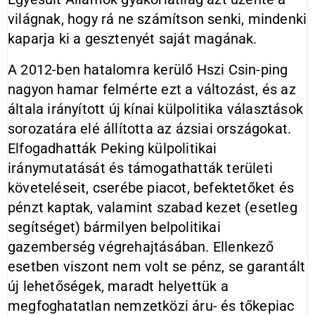
világnak, hogy rá ne számítson senki, mindenki
kaparja ki a gesztenyét saját magának.
A 2012-ben hatalomra kerülő Hszi Csin-ping
nagyon hamar felmérte ezt a változást, és az
általa irányított új kínai külpolitika választások
sorozatára elé állította az ázsiai országokat.
Elfogadhatták Peking külpolitikai
iránymutatását és támogathatták területi
követeléseit, cserébe piacot, befektetőket és
pénzt kaptak, valamint szabad kezet (esetleg
segítséget) bármilyen belpolitikai
gazemberség végrehajtásában. Ellenkező
esetben viszont nem volt se pénz, se garantált
új lehetőségek, maradt helyettük a
megfoghatatlan nemzetközi áru- és tőkepiac