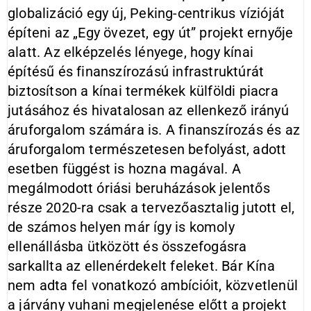
globalizáció egy új, Peking-centrikus vízióját
építeni az „Egy övezet, egy út” projekt ernyője
alatt. Az elképzelés lényege, hogy kínai
építésű és finanszírozású infrastruktúrát
biztosítson a kínai termékek külföldi piacra
jutásához és hivatalosan az ellenkező irányú
áruforgalom számára is. A finanszírozás és az
áruforgalom természetesen befolyást, adott
esetben függést is hozna magával. A
megálmodott óriási beruházások jelentős
része 2020-ra csak a tervezőasztalig jutott el,
de számos helyen már így is komoly
ellenállásba ütközött és összefogásra
sarkallta az ellenérdekelt feleket. Bár Kína
nem adta fel vonatkozó ambícióit, közvetlenül
a járvány vuhani megjelenése előtt a projekt