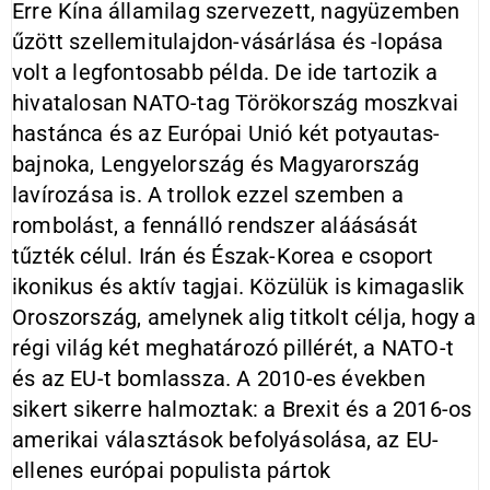
Erre Kína államilag szervezett, nagyüzemben
űzött szellemitulajdon-vásárlása és -lopása
volt a legfontosabb példa. De ide tartozik a
hivatalosan NATO-tag Törökország moszkvai
hastánca és az Európai Unió két potyautas-
bajnoka, Lengyelország és Magyarország
lavírozása is. A trollok ezzel szemben a
rombolást, a fennálló rendszer aláásását
tűzték célul. Irán és Észak-Korea e csoport
ikonikus és aktív tagjai. Közülük is kimagaslik
Oroszország, amelynek alig titkolt célja, hogy a
régi világ két meghatározó pillérét, a NATO-t
és az EU-t bomlassza. A 2010-es években
sikert sikerre halmoztak: a Brexit és a 2016-os
amerikai választások befolyásolása, az EU-
ellenes európai populista pártok