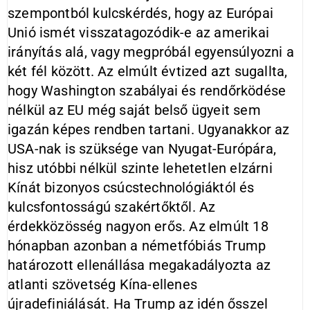
szempontból kulcskérdés, hogy az Európai
Unió ismét visszatagozódik-e az amerikai
irányítás alá, vagy megpróbál egyensúlyozni a
két fél között. Az elmúlt évtized azt sugallta,
hogy Washington szabályai és rendőrködése
nélkül az EU még saját belső ügyeit sem
igazán képes rendben tartani. Ugyanakkor az
USA-nak is szüksége van Nyugat-Európára,
hisz utóbbi nélkül szinte lehetetlen elzárni
Kínát bizonyos csúcstechnológiáktól és
kulcsfontosságú szakértőktől. Az
érdekközösség nagyon erős. Az elmúlt 18
hónapban azonban a németfóbiás Trump
határozott ellenállása megakadályozta az
atlanti szövetség Kína-ellenes
újradefiniálását. Ha Trump az idén ősszel