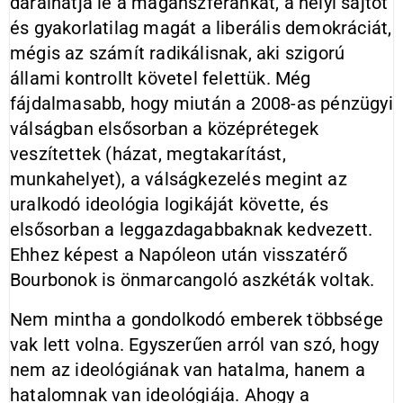
darálhatja le a magánszféránkat, a helyi sajtót
és gyakorlatilag magát a liberális demokráciát,
mégis az számít radikálisnak, aki szigorú
állami kontrollt követel felettük. Még
fájdalmasabb, hogy miután a 2008-as pénzügyi
válságban elsősorban a középrétegek
veszítettek (házat, megtakarítást,
munkahelyet), a válságkezelés megint az
uralkodó ideológia logikáját követte, és
elsősorban a leggazdagabbaknak kedvezett.
Ehhez képest a Napóleon után visszatérő
Bourbonok is önmarcangoló aszkéták voltak.
Nem mintha a gondolkodó emberek többsége
vak lett volna. Egyszerűen arról van szó, hogy
nem az ideológiának van hatalma, hanem a
hatalomnak van ideológiája. Ahogy a