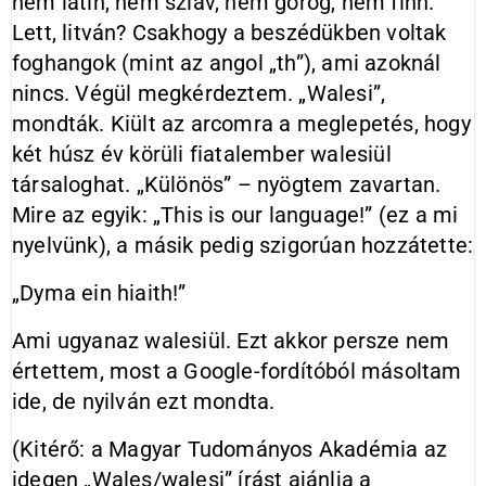
nem latin, nem szláv, nem görög, nem finn.
Lett, litván? Csakhogy a beszédükben voltak
foghangok (mint az angol „th”), ami azoknál
nincs. Végül megkérdeztem. „Walesi”,
mondták. Kiült az arcomra a meglepetés, hogy
két húsz év körüli fiatalember walesiül
társaloghat. „Különös” – nyögtem zavartan.
Mire az egyik: „This is our language!” (ez a mi
nyelvünk), a másik pedig szigorúan hozzátette:
„Dyma ein hiaith!”
Ami ugyanaz walesiül. Ezt akkor persze nem
értettem, most a Google-fordítóból másoltam
ide, de nyilván ezt mondta.
(Kitérő: a Magyar Tudományos Akadémia az
idegen „Wales/walesi” írást ajánlja a