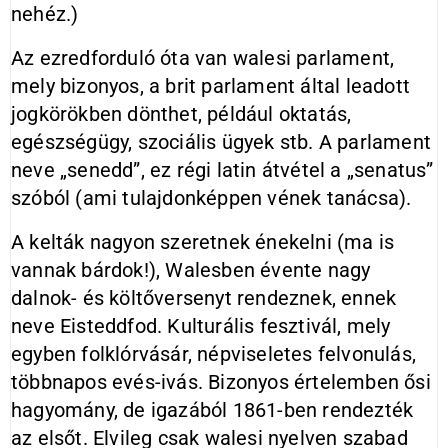
nehéz.)
Az ezredforduló óta van walesi parlament,
mely bizonyos, a brit parlament által leadott
jogkörökben dönthet, például oktatás,
egészségügy, szociális ügyek stb. A parlament
neve „senedd”, ez régi latin átvétel a „senatus”
szóból (ami tulajdonképpen vének tanácsa).
A kelták nagyon szeretnek énekelni (ma is
vannak bárdok!), Walesben évente nagy
dalnok- és költőversenyt rendeznek, ennek
neve Eisteddfod. Kulturális fesztivál, mely
egyben folklórvásár, népviseletes felvonulás,
többnapos evés-ivás. Bizonyos értelemben ősi
hagyomány, de igazából 1861-ben rendezték
az elsőt. Elvileg csak walesi nyelven szabad