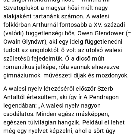
Szvatoplukot a magyar hősi múlt nagy
alakjaként tartanánk számon. A walesi
folklórban Arthurnál fontosabb a XV. századi
(valódi) függetlenségi hős, Owen Glendower (=
Owain Glyndwr), aki egy ideig függetlenedni
tudott az angoloktól: ő volt az utolsó walesi
születésű fejedelmük. Ő a dicső múlt
romantikus jelképe, róla vannak elnevezve
gimnáziumok, művészeti díjak és mozdonyok.
A walesi nyelv létezéséről először Szerb
Antaltól értesültem, aki így ír A Pendragon
legendában: „A walesi nyelv nagyon
csodálatos. Minden egész másképpen,
egészen túlvilágian hangzik. Például el lehet
még egy nyelvet képzelni, ahol a sört úgy