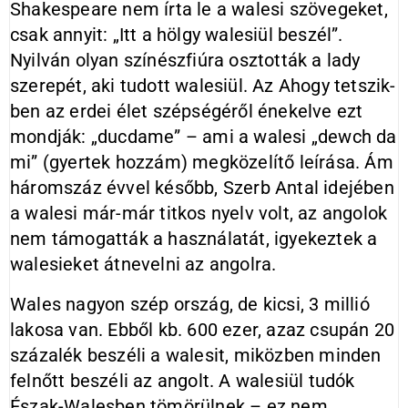
Shake­speare nem írta le a walesi szövegeket,
csak annyit: „Itt a hölgy walesiül beszél”.
Nyilván olyan színészfiúra osztották a lady
szerepét, aki tudott walesiül. Az Ahogy tetszik-
ben az erdei élet szépségéről énekelve ezt
mondják: „ducdame” – ami a walesi „dewch da
mi” (gyertek hozzám) megközelítő leírása. Ám
háromszáz évvel később, Szerb Antal idejében
a walesi már-már titkos nyelv volt, az angolok
nem támogatták a használatát, igyekeztek a
walesieket átnevelni az angolra.
Wales nagyon szép ország, de kicsi, 3 millió
lakosa van. Ebből kb. 600 ezer, azaz csupán 20
százalék beszéli a walesit, miközben minden
felnőtt beszéli az angolt. A walesiül tudók
Észak-Walesben tömörülnek – ez nem