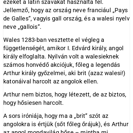
ezeket a latin szavakat használta fel.
Jellemző, hogy az ország neve franciául „Pays
de Galles”, vagyis gall ország, és a walesi nyelv
neve „gallois”.
Wales 1283-ban vesztette el végleg a
függetlenségét, amikor I. Edvárd király, angol
király elfoglalta. Nyilván volt a walesieknek
számos honvédő akciójuk, főleg a legendás
Arthur király győzelmei, aki brit (azaz walesi!)
katonáival harcolt az angolok ellen.
Arthur nem biztos, hogy létezett, de az biztos,
hogy hősiesen harcolt.
A sors iróniája, hogy ma a „brit” szót az
angolokra is értjük (sőt főleg őrájuk), és Arthur
az angol mondavilág hőse – mintha mi