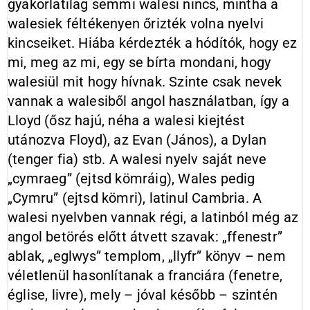
gyakorlatilag semmi walesi nincs, mintha a
walesiek féltékenyen őrizték volna nyelvi
kincseiket. Hiába kérdezték a hódítók, hogy ez
mi, meg az mi, egy se bírta mondani, hogy
walesiül mit hogy hívnak. Szinte csak nevek
vannak a walesiből angol használatban, így a
Lloyd (ősz hajú, néha a walesi kiejtést
utánozva Floyd), az Evan (János), a Dylan
(tenger fia) stb. A walesi nyelv saját neve
„cymraeg” (ejtsd kömráig), Wales pedig
„Cymru” (ejtsd kömri), latinul Cambria. A
walesi nyelvben vannak régi, a latinból még az
angol betörés előtt átvett szavak: „ffenestr”
ablak, „eglwys” templom, „llyfr” könyv – nem
véletlenül hasonlítanak a franciára (fenetre,
église, livre), mely – jóval később – szintén