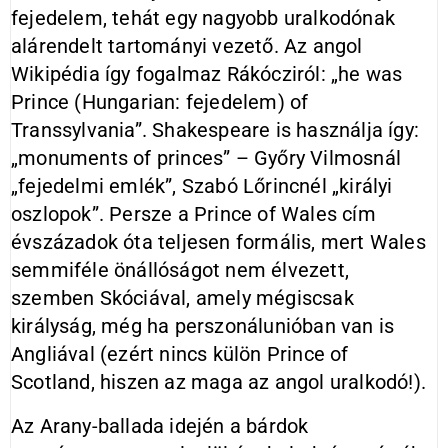
fejedelem, tehát egy nagyobb uralkodónak
alárendelt tartományi vezető. Az angol
Wikipédia így fogalmaz Rákócziról: „he was
Prince (Hungarian: fejedelem) of
Transsylvania”. Shakespeare is használja így:
„monuments of princes” – Győry Vilmosnál
„fejedelmi emlék”, Szabó Lőrincnél „királyi
oszlopok”. Persze a Prince of Wales cím
évszázadok óta teljesen formális, mert Wales
semmiféle önállóságot nem élvezett,
szemben Skóciával, amely mégiscsak
királyság, még ha perszonálunióban van is
Angliával (ezért nincs külön Prince of
Scotland, hiszen az maga az angol uralkodó!).
Az Arany-ballada idején a bárdok