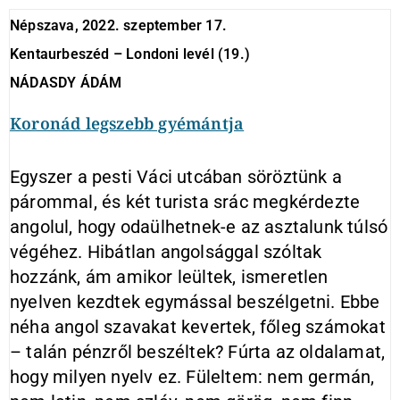
Népszava, 2022. szeptember 17.
Kentaurbeszéd – Londoni levél (19.)
NÁDASDY ÁDÁM
Koronád legszebb gyémántja
Egyszer a pesti Váci utcában söröztünk a
párommal, és két turista srác megkérdezte
angolul, hogy odaülhetnek-e az asztalunk túlsó
végéhez. Hibátlan angolsággal szóltak
hozzánk, ám amikor leültek, ismeretlen
nyelven kezdtek egymással beszélgetni. Ebbe
néha angol szavakat kevertek, főleg számokat
– talán pénzről beszéltek? Fúrta az oldalamat,
hogy milyen nyelv ez. Füleltem: nem germán,