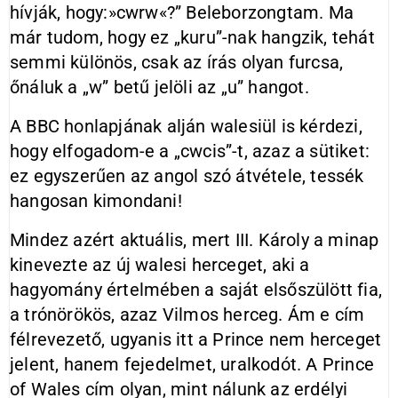
hívják, hogy:»cwrw«?” Beleborzongtam. Ma
már tudom, hogy ez „kuru”-nak hangzik, tehát
semmi különös, csak az írás olyan furcsa,
őnáluk a „w” betű jelöli az „u” hangot.
A BBC honlapjának alján walesiül is kérdezi,
hogy elfogadom-e a „cwcis”-t, azaz a sütiket:
ez egyszerűen az angol szó átvétele, tessék
hangosan kimondani!
Mindez azért aktuális, mert III. Károly a minap
kinevezte az új walesi herceget, aki a
hagyomány értelmében a saját elsőszülött fia,
a trónörökös, azaz Vilmos herceg. Ám e cím
félrevezető, ugyanis itt a Prince nem herceget
jelent, hanem fejedelmet, uralkodót. A Prince
of Wales cím olyan, mint nálunk az erdélyi