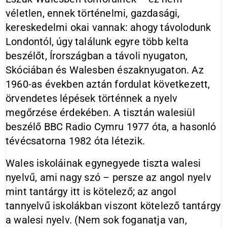
véletlen, ennek történelmi, gazdasági,
kereskedelmi okai vannak: ahogy távolodunk
Londontól, úgy találunk egyre több kelta
beszélőt, Írországban a távoli nyugaton,
Skóciában és Walesben északnyugaton. Az
1960-as években aztán fordulat következett,
örvendetes lépések történnek a nyelv
megőrzése érdekében. A tisztán walesiül
beszélő BBC Radio Cymru 1977 óta, a hasonló
tévécsatorna 1982 óta létezik.
Wales iskoláinak egynegyede tiszta walesi
nyelvű, ami nagy szó – persze az angol nyelv
mint tantárgy itt is kötelező; az angol
tannyelvű iskolákban viszont kötelező tantárgy
a walesi nyelv. (Nem sok foganatja van,