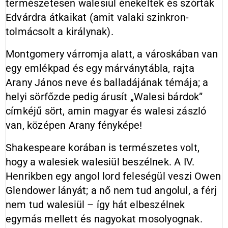
természetesen walesiül énekeltek és szórták
Edvárdra átkaikat (amit valaki szinkron-
tolmácsolt a királynak).
Montgomery várromja alatt, a városkában van
egy emlékpad és egy márványtábla, rajta
Arany János neve és balladájának témája; a
helyi sörfőzde pedig árusít „Walesi bárdok”
címkéjű sört, amin magyar és walesi zászló
van, középen Arany fényképe!
Shakespeare korában is természetes volt,
hogy a walesiek walesiül beszélnek. A IV.
Henrikben egy angol lord feleségül veszi Owen
Glendower lányát; a nő nem tud angolul, a férj
nem tud walesiül – így hát elbeszélnek
egymás mellett és nagyokat mosolyognak.