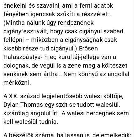
énekelni és szavalni, ami a fenti adatok
fényében igencsak szűkíti a részvételt.
(Mintha nálunk úgy rendeznének
cigányfesztivált, hogy csak cigányul szabad
fellépni – miközben a cigányságnak csak
kisebb része tud cigányul.) Erősen
Halászbástya- meg kurultáj-jellege van a
dolognak, de végül is a zene meg a költészet
senkinek sem árthat. Nem könnyű az angollal
mérkőzni.
A XX. század legjelentősebb walesi költője,
Dylan Thomas egy szót se tudott walesiül,
kizárólag angolul írt. A walesi hercegnek sem
kell walesiül tudnia.
A beszélők száma, ha lassan is, de emelkedik: