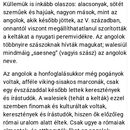
Küllemük is inkább olaszos: alacsonyak, sötét
szeműek és hajúak, nagyon mások, mint az
angolok, akik később jöttek, az V. században,
onnantól viszont megállíthatatlanul szorították
a keltákat a nyugati peremvidékre. Az angolok
többnyire szászoknak hívták magukat; walesiül
mindmáig „saesneg” (vagyis szász) az angolok
neve.
Az angolok a honfoglalásukkor még pogányok
voltak, afféle viking-sisakos marconák, csak
egy évszázaddal később lettek keresztények
és írástudók. A walesiek (tehát a kelták) ezzel
szemben finomak és kulturáltak voltak,
keresztények és írástudók, hiszen ők előzőleg
római uralom alatt éltek. Csak ugye a rómaiak