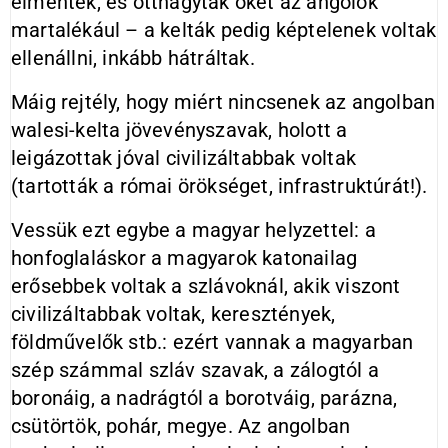
elmentek, és otthagyták őket az angolok
martalékául – a kelták pedig képtelenek voltak
ellenállni, inkább hátráltak.
Máig rejtély, hogy miért nincsenek az angolban
walesi-kelta jövevényszavak, holott a
leigázottak jóval civilizáltabbak voltak
(tartották a római örökséget, infrastruktúrát!).
Vessük ezt egybe a magyar helyzettel: a
honfoglaláskor a magyarok katonailag
erősebbek voltak a szlávoknál, akik viszont
civilizáltabbak voltak, keresztények,
földművelők stb.: ezért vannak a magyarban
szép számmal szláv szavak, a zálogtól a
boronáig, a nadrágtól a borotváig, parázna,
csütörtök, pohár, megye. Az angolban